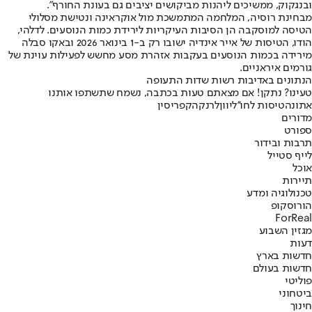
ובנגקוק, ממשיכים ליהנות מביקושים יציבים גם בעונת החורף
".
מבחינת רוסיה, המלחמה המתמשכת מול אוקראינה ונטישת מסלולי
הטיסה למוסקבה הן הסיבות העיקריות לירידת כמות הנוסעים. לדלהי,
הודו, הטיסות של אייר אינדיה ישובו רק ב-1 בינואר 2026 ובאקו סבלה
מירידה בכמות הנוסעים בעקבות אזהרת מסע מחשש לפעילות עוינת של
גורמים איראניים
.
הנתונים באדיבות רשות שדות התעופה
טעינו? נתקן! אם מצאתם טעות בכתבה, נשמח שתשתפו אותנו
אתונה
טיסות לחו''ל
יוון
לרנקה
קפריסין
מדורים
ספורט
תרבות ובידור
לייף סטייל
אוכל
תיירות
טכנולוגיה ומדע
הורוסקופ
ForReal
מגזין השבוע
דעות
חדשות בארץ
חדשות בעולם
פוליטי
ביטחוני
חינוך