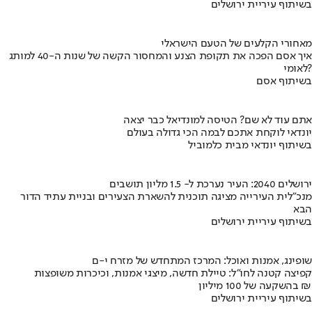
בשיתוף עיריית ירושלים
מאחורי הקלעים של הטעם הישראלי
איך אסם הפכה את תקופת הצנע והמחסור הקשה של שנות ה-40 למותג
לאומי?
בשיתוף אסם
אתם עוד לא שם? הטיסה למונדיאל כבר יצאה
יונדאי לוקחת אתכם לבמה הכי גדולה בעולם
בשיתוף יונדאי מבית כלמוביל
ירושלים 2040: העיר נערכת ל- 1.5 מליון תושבים
מנכ"לית העירייה מציגה תוכנית להשארת הצעירים ובניית עתיד הדור
הבא
בשיתוף עיריית ירושלים
שופינג, אמנות ואוכל: המרכז המתחדש של מזרח י-ם
קפיצה קטנה לחו"ל: טיילת חדשה, מיצגי אמנות, וכיכרות משופצות
בהשקעה של 100 מיליון ₪
בשיתוף עיריית ירושלים