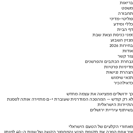
בריאות
משפט
תחבורה
פוליטי-מדיני
כללי ומידע
דף הבית
זמני כניסת וצאת שבת
מגזין השבוע
בחירות 2026
אודות
צור קשר
נבחרת הכתבים והפרשנים
מדיניות פרטיות
הצהרת נגישות
תנאי שימוש
כדאי
להכיר
כך ירושלים ממציאה את עצמה מחדש
לא רק קודש – המהפכה המודרנית שעוברת י-ם מחזירה אותה לפסגת
התיירות הישראלית
בשיתוף עיריית ירושלים
מאחורי הקלעים של הטעם הישראלי
איך אסם הפכה את תקופת הצנע והמחסור הקשה של שנות ה-40 למותג