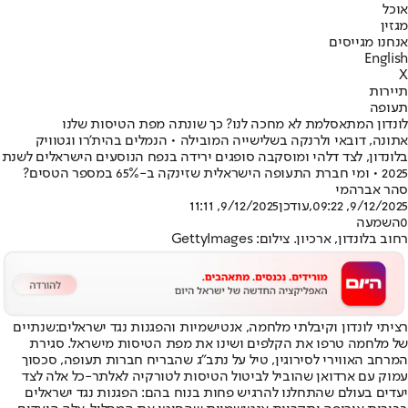
אוכל
מגזין
אנחנו מגייסים
English
X
תיירות
תעופה
לונדון המתאסלמת לא מחכה לנו? כך שונתה מפת הטיסות שלנו
אתונה, דובאי ולרנקה בשלישייה המובילה • הנמלים בהית'רו וגטוויק
בלונדון, לצד דלהי ומוסקבה סופגים ירידה בנפח הנוסעים הישראלים לשנת
2025 • ומי חברת התעופה הישראלית שזינקה ב-65% במספר הטסים?
סהר אברהמי
9/12/2025, 09:22
,עודכן
9/12/2025, 11:11
0
השמעה
רחוב בלונדון, ארכיון. צילום: GettyImages
רציתי לונדון וקיבלתי מלחמה, אנטישמיות והפגנות נגד ישראלים:
שנתיים
של מלחמה טרפו את הקלפים ושינו את מפת הטיסות מישראל. סגירת
המרחב האווירי לסירוגין, טיל על נתב"ג שהבריח חברות תעופה, סכסוך
עמוק עם ארדואן שהוביל לביטול הטיסות לטורקיה לאלתר
-
כל אלה לצד
יעדים בעולם שהתחלנו להרגיש פחות בנוח בהם: הפגנות נגד ישראלים