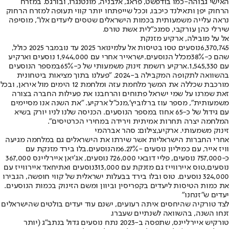
האישי גבוהה
-
כמו בודפשט, פראג, אלבניה, מונטנגרו, ובורגס. במזרח
הרחוק יפן ותאילנד כיכבו, וככל שייפתחו יותר קווי תעופה למזרח הרחוק
נראה עלייה משמעותית בכמות הישראלים שטסים ליעדים אלו", מוסיפה
שירלי כהן עורקבי, סמנכ"לית אשת טורס
.
אל על מובילה, ארקיע מזנקת
6,370,745
נוסעים טסו בטיסות אל על
מינואר 2025 עד נובמבר 2025 כולל,
שהם כ-
38%
מכלל הנוסעים.
ישראייר אחרי עם 1,944,000 נוסעים וארקיע
עם 1,545,330
.
ארקיע רושמת זינוק משמעותי של כ-
65%
במספר הנוסעים
בהשוואה לתקופה המקבילה ב-2024. "פעלנו בתוך מציאות ביטחונית
מורכבת שכללה את המשך מלחמת עזה ומלחמת 12 הימים מול איראן, ובכל
זאת שמרנו על שמי ישראל פתוחים והרחבנו את פעילות החברה בצורה
משמעותית", מספר עוז ברלוביץ’,מנכ״ל ארקיע. "את השנה אנו מסיימים
עם גידול של כ-65 אחוז במספר הנוסעים. הכניסה שלנו לניו יורק בשיא
המלחמה יצרה תחרות אמיתית וירידה במחירי הכרטיסים
".
זינוק משמעותי. ארקיע,צילום: סהר אברהמי
אחרי החברות הישראליות אשר שירתו את הישראלים גם במלחמה מגיעה
וויז אייר, עם כמיליון נוסעים -
6.27%
מהנוסעים.
בלו בירד מזנקת עם
כ-757,000 נוסעים
, פליי דובאי 726,000 נוסעים, אג׳יאן איירליינס 367,000
נוסעים,
טוס איירווייז גם מזנקת עם 313,000
נוסעים ואתיחאד איירווייז עם
324,000 נוסעים. טוס ובלו בירד בבעלות ישראלית של קווי חופשה, הגבירו
את כמות הטיסות ליעדים בקפריסין וביוון ומשם הזינוק בכמות הנוסעים
.
יעדים ש"זנחנו
"
לצד טורקיה שהיחסים איתה רעועים, ישנם עוד יעדים בולטים שהישראלים
זנחו השנה, בהשוואה לשנתיים שעברו.
טורקיש איירליינס, שתפסה ב-2023 נתח נוסעים גדול בנתב"ג (יותר