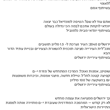
לאומי?
בשיתוף אסם
אתם עוד לא שם? הטיסה למונדיאל כבר יצאה
יונדאי לוקחת אתכם לבמה הכי גדולה בעולם
בשיתוף יונדאי מבית כלמוביל
ירושלים 2040: העיר נערכת ל- 1.5 מליון תושבים
מנכ"לית העירייה מציגה תוכנית להשארת הצעירים ובניית עתיד הדור
הבא
בשיתוף עיריית ירושלים
שופינג, אמנות ואוכל: המרכז המתחדש של מזרח י-ם
קפיצה קטנה לחו"ל: טיילת חדשה, מיצגי אמנות, וכיכרות משופצות
בהשקעה של 100 מיליון ₪
בשיתוף עיריית ירושלים
כך ירושלים ממציאה את עצמה מחדש
לא רק קודש – המהפכה המודרנית שעוברת י-ם מחזירה אותה לפסגת
התיירות הישראלית