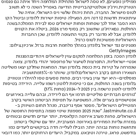
ממיליון נוסעים), לא טסה לישראל מתחילת המלחמה ויחד איתה גם פגסוס
הטורקית.
וירג'ין אטלנטיק
הבריטית הודיעה באפריל השנה כי לא תשוב
לטוס מישראל. החברה, תחת ניהולו של
שי ויס הישראלי
, אחיה של
עיתונאית חדשות 12 דנה ויס, הפעילה טיסות ישירות ללונדון ו
ביטול הקו
הוא הסבר אחד לכך שפחות ופחות ישראלים טסו לבירת הממלכה
בשנה
החולפת. גם
איזיג'ט
, שתשוב רק בסוף מרץ 2026, ביטלה את הקווים
ללונדון. אבל לא מדובר רק בקווי התעופה ללונדון, שכן החברות
הישראליות ממשיכות לטוס כרגיל
.
מפגינים נגד ישראל בלונדון במהלך מלחמת חרבות ברזל, ארכיון,צילום:
GettyImages
לונדון הפכה בזמן המלחמה למקום עוין לישראלים ויהודים:
הפגנות
אנטי-ישראליות, התפרצות לשיעור של פרופסור יהודי בלונדון, צואה
שנמרחה על קירות בית כנסת בלונדון ועוד. המחאות שחלקן יצאו משליטה
השאירו חותם בקרב הישראלים:
לונדון, שיותר מ-
15%
מתושביה
מוסלמים
–
היא יעד עוין בעיני רבים
. פחות נוסעים טסו להית'רו וגטוויק
בלונדון בשנה החולפת, אם כי טיסות ללוטון רשמו עלייה. הירידה בטיסות
ללונדון-לוטון נרשמה בין 2023 ל-2024 (פחות 37%)
"
גורמים חברתיים פוליטיים תרמו אף הם לירידה, ובהם עלייה באירועים
אנטישמיים בערים אלה, המשפיעה על תפיסת הביטחון האישי בקרב
המטיילים הישראלים", מספר אסף גרינברג, מנהל תחום השיווק ב
-
lastminute.co.il. "
שנת 2025 מסמנת שינוי מגמה בתפיסת החופשה של
הישראלים, פחות מערב אירופה הקלאסית, יותר יעדים חדשים ובטוחים
במזרח.
עליות המחירים באירופה המערבית, יחד עם שיקולי ביטחון
ותחושת נוחות גבוהה יותר, הובילו לעלייה חדה בביקושים ליעדים כמו
בודפשט, פראג, טירנה וטיבאט
. במקביל, היעדים הרחוקים יותר, כמו דובאי