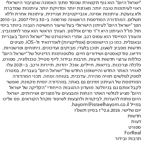
"ישראל היום" הוא גוף תקשורת שנוסד מתוך האמונה שהציבור הישראלי
ראוי לעיתונות טובה יותר, מאוזנת יותר ומדויקת יותר. עיתונות שמדברת
ולא צועקת. עיתונות אמינה, אובייקטיבית ועניינית. עיתונות אחרת וללא
תשלום. המהדורה המודפסת הראשונה פורסמה ב-30 ביולי 2007, וב-2010
הפך "ישראל היום" לעיתון הישראלי בעל שיעור החשיפה הגבוה ביותר בימי
חול. מו"ל העיתון היא ד"ר מרים אדלסון. העורך הראשי הוא עמר לחמנוביץ,
והעורך המייסד הוא עמוס רגב. אתרי האינטרנט של "ישראל היום" בעברית
ובאנגלית, כמו כן היישומונים (אפליקציות) לאנדרואיד ול-iOS, מציגים
חדשות מסביב לשעון, תוכן בלעדי, מבזקים ועדכונים, ניתוחים ופרשנויות,
וידיאו, פודקאסטים ושידורים חיים. פלטפורמות הדיגיטל של "ישראל היום"
כוללות ערוצי חדשות ודעות, תרבות ובידור, לייף סטייל, טכנולוגיה, ספורט,
כלכלה וצרכנות, בריאות, חיילים, אוכל, יהדות, תיירות ורכב. ב-2021 עלו
לאוויר האתר החדש והיישומון החדש של "ישראל היום" בעברית, במטרה
לספק לגולשים חוויה מהירה, עדכנית, בטוחה ונוחה. תכני המהדורה
המודפסת של העיתון זמינים גם באתר, במהדורה יומית מקוונת, ואפשר
לקבל אותם גם בניוזלטר. מועדון ההטבות הייחודי "הקליקה של ישראל
היום" מציע לגולשי האתר הנחות ומבצעים על מוצרים ושירותים. ישראל
היום פתוח להערות, לביקורת ולהצעות לשיפור מקהל הקוראים. פנו אלינו
במייל hayom@israelhayom.co.il.
יום שלישי, 2.6.2026
י"ז בסיון תשפ"ו
חדשות
דעות
ספורט
ForReal
תרבות ובידור