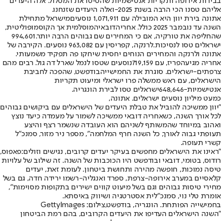
בבירות אירופה ותקריות אנטישמיות שהסיטו את המסלול. אלה היעדים
אליהם טסנו הכי הרבה בשנת 2025
-
ואלה היעדים שזנחנו
.
אתונה בירת יוון היא המובילה עם 1,071,911 נוסעים
מישראל מתחילת
השנה עד נובמבר 2025 כולל. אחריה
דובאי
המוסלמית אך הקוסמופוליטית,
שהחליפה את טורקיה, אם כי המחירים שם גבוהים הרבה יותר.
994,601
ישראלים טסו לנסיכות.
לרנקה, קפריסין עם 963,082 נוסעים
. הקירבה של
אתונה ולרנקה והמחירים הנוחים יחסית שיחקו פה תפקיד משמעותי.
אחריה מגיעה
פריז, עם 719,159
נוסעים שטסו לנמל שארל דה גול. רבים מהם
צרפתים-ישראלים. סוגרת את החמישייה
בודפשט
, שהפכה לחביבת
הישראלים, עם ראש ממשלה פרו ישראלי ומיעוט תקריות
אנטישמיות
-
648,646
ישראלים טסו לבירת הונגריה
.
כמעט מיליון נוסעים ישראלים. אתונה,
"
יוון ממשיכה להוביל את טבלת היעדים של הישראלים עם ביקושים גבוהים
לכל אורך השנה
, כשאחריה דובאי ממשיכה לשמור על מעמדה כיעד נוצץ
ואהוב במיוחד שהמשותף לשניהם הוא העובדה שנשמר רצף והיצע
תעופתי גבוה לאורך, כל השנה חרף המלחמה", מספר ניר מזור, סמנכ״ל
קשרי תעופה
.
"
ראינו את הישראלים מחפשים בעיקר יעדים קרובים, נגישים וזולים
:
פאפוס,
רודוס, בטומי, דובאי ובודפשט היו הכוכבות של השנה. זה שילוב של עלויות
טיסה נמוכות, חופשה מהירה ותחושת ביטחון. לעומת זאת, יעדים
קלאסיים במערב אירופה
-
צרפת, ספרד ואנגליה
-
רשמו ירידה חדה, גם בשל
מחירי טיסות גבוהים וגם בשל מיעוט קווים ישירים בתקופות מסוימות",
אומרת טלי נוי, סמנכ"לית אסטרטגיה ושיווק באיסתא
.
בחמישייה הפותחת. הונגריה, בודפשט,צילום: GettyImages
"
השנה הישראלים העדיפו את היעדים הקרובים, בהם רמת הביטחון