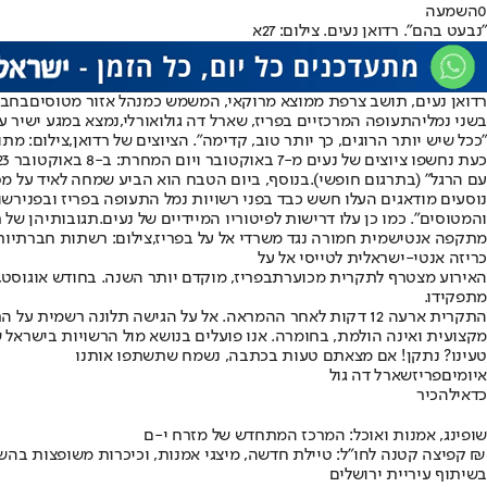
0
השמעה
"נבעט בהם". רדואן נעים. צילום: 27א
רדואן נעים
, תושב צרפת ממוצא מרוקאי, המשמש כמנהל אזור מטוסים
בחב
בשני נמלי
התעופה המרכזיים בפריז
, שארל דה גול
ואורלי
,
נמצא במגע ישיר ע
"ככל שיש יותר הרוגים, כך יותר טוב, קדימה". הציוצים של רדואן,צילום: מתוך
כעת נחשפו ציוצים של נעים מ-7 באוקטובר ויום המחרת: ב-8 באוקטובר 2023, יום לאחר הטבח, פרסם ברשת
עם הרגל" (בתרגום חופשי).
בנוסף, ביום הטבח הוא הביע שמחה לאיד על מספר
נוסעים מודאגים העלו חשש כבד בפני רשויות נמל התעופה בפריז ובפני
רשו
והמטוסים". כמו כן עלו דרישות לפיטוריו המיידיים של נעים.
תגובותיהן של 
מתקפה אנטישמית חמורה נגד משרדי אל על בפריז,צילום: רשתות חברתיות
כריזה אנטי-ישראלית לטייסי אל על
האירוע מצטרף ל
תקרית מכוערת
בפריז, מוקדם יותר השנה. בחודש אוגוסט
מתפקידו
.
התקרית ארעה 12 דקות לאחר ההמראה. אל על הגישה תלונה 
מקצועית ואינה הולמת, בחומרה. אנו פועלים בנושא מול הרשויות בישראל
טעינו? נתקן! אם מצאתם טעות בכתבה, נשמח שתשתפו אותנו
איומים
פריז
שארל דה גול
כדאי
להכיר
שופינג, אמנות ואוכל: המרכז המתחדש של מזרח י-ם
קפיצה קטנה לחו"ל: טיילת חדשה, מיצגי אמנות, וכיכרות משופצות בהשקעה של 100 מיליון ₪
בשיתוף עיריית ירושלים