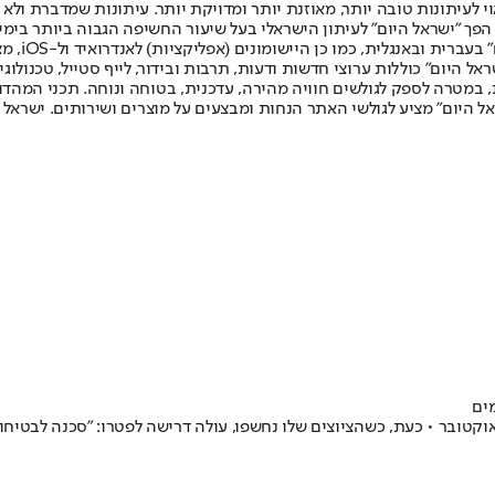
לעיתונות טובה יותר, מאוזנת יותר ומדויקת יותר. עיתונות שמדברת ולא צ
שלום. המהדורה המודפסת הראשונה פורסמה ב-30 ביולי 2007, וב-2010 הפך "ישראל היום" לעיתון הישראלי בעל שי
לחמנוביץ,
ל היום" כוללות ערוצי חדשות ודעות, תרבות ובידור, לייף סטייל, טכנולוגיה
ברית, במטרה לספק לגולשים חוויה מהירה, עדכנית, בטוחה ונוחה. תכני המה
ל היום" מציע לגולשי האתר הנחות ומבצעים על מוצרים ושירותים. ישראל 
ים
ן נעים, עובד שירותי קרקע בפריז, איים על נוסעים ושיבח את טבח 7 באוקטובר • כעת, כשהציוצים שלו נחשפ