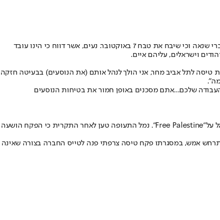
עורר סערה וחשש ביטחוני לאחר שנחשף כי צייץ ברשת X דברי שנאה וכי שיבח את טבח 7 באוקטובר. נעים, אשר דווח כי הינו עובד
ודים וישראלים, עליהם איים.
ת טיסה לתל אביב מחר, אני הולך לנהל אותם (את הנוסעים) בבעיטה חזקה
מה
".
העבודה שלכם...אתם מסכנים באופן חמור את בטיחות הנוסעים
ל על
"
Free Palestine"
. נמל התעופה טען לאחר התקרית כי הפקח הושעה
רוע שהתרחש אמש, במסגרתו פקח טיסה צרפתי פנה לטייס החברה בצורה שאינה