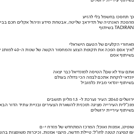
בשיתוף עיריית ירושלים
כך תחסכו בחשמל בלי להזיע
מהפכת האנרגיה של תדיראן: שליטה, אבטחת מידע וניהול אקלים חכם בבי
בשיתוף TADIRAN
מאחורי הקלעים של הטעם הישראלי
איך אסם הפכה את תקופת הצנע והמחסור הקשה של שנות ה-40 למותג לאומי?
בשיתוף אסם
אתם עוד לא שם? הטיסה למונדיאל כבר יצאה
יונדאי לוקחת אתכם לבמה הכי גדולה בעולם
בשיתוף יונדאי מבית כלמוביל
ירושלים 2040: העיר נערכת ל- 1.5 מליון תושבים
מנכ"לית העירייה מציגה תוכנית להשארת הצעירים ובניית עתיד הדור הבא
בשיתוף עיריית ירושלים
שופינג, אמנות ואוכל: המרכז המתחדש של מזרח י-ם
קפיצה קטנה לחו"ל: טיילת חדשה, מיצגי אמנות, וכיכרות משופצות בהשקעה של 100 מיליון ₪