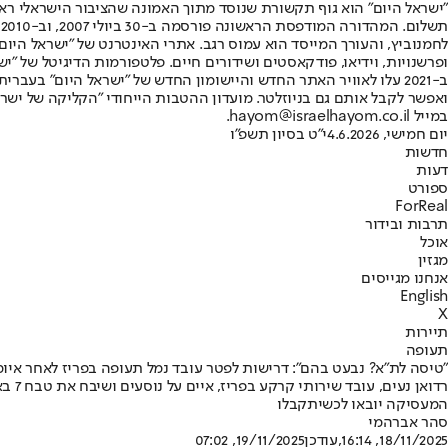
"ישראל היום" הוא גוף תקשורת שנוסד מתוך האמונה שהציבור הישראלי ראוי 
ת
ופרשנויות, וידיאו, פודקאסטים ושידורים חיים. פלטפורמות הדיגיטל של "ישרא
ב-2021 עלו לאוויר האתר החדש והיישומון החדש של "ישראל היום" בע
ואפשר לקבל אותם גם בניוזלטר. מועדון ההטבות הייחודי "הקליקה של ישרא
במייל hayom@israelhayom.co.il.
יום חמישי, 4.6.2026
י"ט בסיון תשפ"ו
חדשות
דעות
ספורט
ForReal
תרבות ובידור
אוכל
מגזין
אנחנו מגייסים
English
X
תיירות
תעופה
"טיסה לת"א? נבעט בהם": דרישות לפטר עובד נמל תעופה בפריז לאחר איומ
רדוא
המעסיקה יובאו לכשיתקבלו
סהר אברהמי
18/11/2025, 16:14
,עודכן
19/11/2025, 07:02