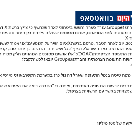
רת
Groupe3s,
ם מטוסים לפני המראתם, אותם מטוסים שעולים עליהם בין היתר נוסעים יה
 X
X
איום ישיר על הנוסעים:
"אני אמור לעשו
 ההרוגים בצד הישראלי, וצייץ "ככל שיש יותר הרוגים, כך יותר טוב, קדי
ת התעופה הצרפתית
(DGAC)
: "אלו אנשים מסוכנים המהווים חלק מכוח 
רשות התעופה הצרפתית וחברת
Groupe3s יובאו לכשיתקבלו.
, פקח טיסה בנמל התעופה שארל דה גול כרז במערכת הקשר
באוזני טייסי א
רשמית על התקרית לרשות התעופה האזרחית, וציינה כי "החברה רואה את האי
 שמצויות בקשר עם הרשויות בצרפת
".