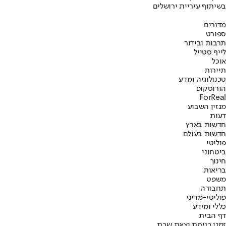
בשיתוף עיריית ירושלים
מדורים
ספורט
תרבות ובידור
לייף סטייל
אוכל
תיירות
טכנולוגיה ומדע
הורוסקופ
ForReal
מגזין השבוע
דעות
חדשות בארץ
חדשות בעולם
פוליטי
ביטחוני
חינוך
בריאות
משפט
תחבורה
פוליטי-מדיני
כללי ומידע
דף הבית
זמני כניסת וצאת שבת