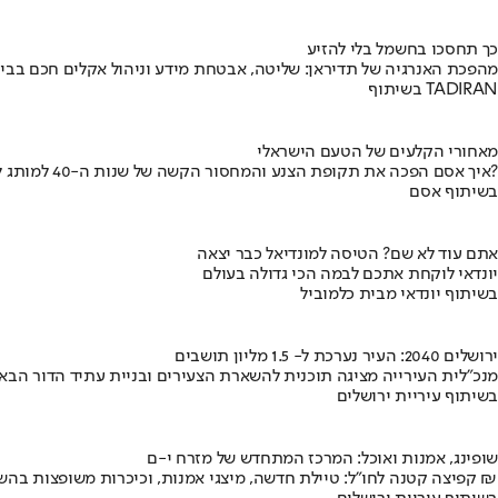
כך תחסכו בחשמל בלי להזיע
מהפכת האנרגיה של תדיראן: שליטה, אבטחת מידע וניהול אקלים חכם בבי
בשיתוף TADIRAN
מאחורי הקלעים של הטעם הישראלי
איך אסם הפכה את תקופת הצנע והמחסור הקשה של שנות ה-40 למותג לאומי?
בשיתוף אסם
אתם עוד לא שם? הטיסה למונדיאל כבר יצאה
יונדאי לוקחת אתכם לבמה הכי גדולה בעולם
בשיתוף יונדאי מבית כלמוביל
ירושלים 2040: העיר נערכת ל- 1.5 מליון תושבים
מנכ"לית העירייה מציגה תוכנית להשארת הצעירים ובניית עתיד הדור הבא
בשיתוף עיריית ירושלים
שופינג, אמנות ואוכל: המרכז המתחדש של מזרח י-ם
קפיצה קטנה לחו"ל: טיילת חדשה, מיצגי אמנות, וכיכרות משופצות בהשקעה של 100 מיליון ₪