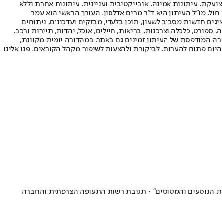
ועקת. עיתונות אמינה, אובייקטיבית ועניינית. עיתונות אחרת וללא
עור החשיפה הגבוה ביותר בימי חול. מו"ל העיתון היא ד"ר מרים אדלסון. העורך הראשי הוא עמר
 והעורך המייסד הוא עמוס רגב. אתרי האינטרנט של "ישראל היום" בעברית ובאנגלית, כמו כן היישומונים (אפליקציות) לאנדרואיד ול-iOS, מציגים חדשות מסביב לשעון, תוכן בלעדי, מבזקים ועדכונים, ניתוחים
, ספורט, כלכלה וצרכנות, בריאות, חיילים, אוכל, יהדות, תיירות ורכב.
דורה המודפסת של העיתון זמינים גם באתר, במהדורה יומית מקוונת,
היום פתוח להערות, לביקורת ולהצעות לשיפור מקהל הקוראים. פנו אלינו
ו, עולה דרישה לפטרו: "סכנה לבטיחות הנוסעים והמטוסים" • תגובת רשות התעופה הצרפתית והחברה