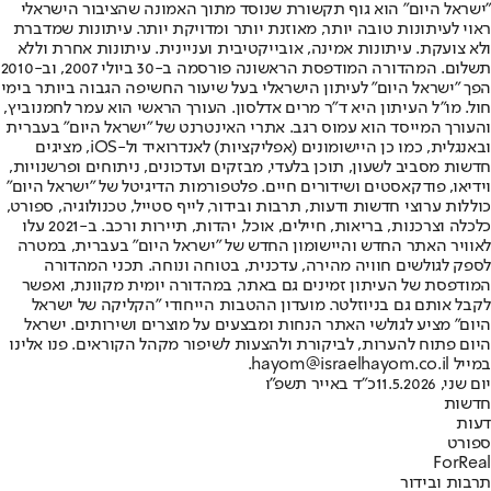
"ישראל היום" הוא גוף תקשורת שנוסד מתוך האמונה שהציבור הישראלי
ראוי לעיתונות טובה יותר, מאוזנת יותר ומדויקת יותר. עיתונות שמדברת
ולא צועקת. עיתונות אמינה, אובייקטיבית ועניינית. עיתונות אחרת וללא
תשלום. המהדורה המודפסת הראשונה פורסמה ב-30 ביולי 2007, וב-2010
הפך "ישראל היום" לעיתון הישראלי בעל שיעור החשיפה הגבוה ביותר בימי
חול. מו"ל העיתון היא ד"ר מרים אדלסון. העורך הראשי הוא עמר לחמנוביץ,
והעורך המייסד הוא עמוס רגב. אתרי האינטרנט של "ישראל היום" בעברית
ובאנגלית, כמו כן היישומונים (אפליקציות) לאנדרואיד ול-iOS, מציגים
חדשות מסביב לשעון, תוכן בלעדי, מבזקים ועדכונים, ניתוחים ופרשנויות,
וידיאו, פודקאסטים ושידורים חיים. פלטפורמות הדיגיטל של "ישראל היום"
כוללות ערוצי חדשות ודעות, תרבות ובידור, לייף סטייל, טכנולוגיה, ספורט,
כלכלה וצרכנות, בריאות, חיילים, אוכל, יהדות, תיירות ורכב. ב-2021 עלו
לאוויר האתר החדש והיישומון החדש של "ישראל היום" בעברית, במטרה
לספק לגולשים חוויה מהירה, עדכנית, בטוחה ונוחה. תכני המהדורה
המודפסת של העיתון זמינים גם באתר, במהדורה יומית מקוונת, ואפשר
לקבל אותם גם בניוזלטר. מועדון ההטבות הייחודי "הקליקה של ישראל
היום" מציע לגולשי האתר הנחות ומבצעים על מוצרים ושירותים. ישראל
היום פתוח להערות, לביקורת ולהצעות לשיפור מקהל הקוראים. פנו אלינו
במייל hayom@israelhayom.co.il.
יום שני, 11.5.2026
כ"ד באייר תשפ"ו
חדשות
דעות
ספורט
ForReal
תרבות ובידור