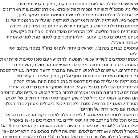
שיאפשרו להם להגיע ליעדי הנופש בטורקיה, ביוון, בקפריסין ועוד.
טלי נוי, סמנכ"לית שיווק ומכירות של איסתא, אמרה: "בשבועות האחרונים
אנו עדים לגידולים משמעותיים לרכישת חופשת פסח בעיקר ליוון,
לקפריסין, לטורקיה ולבירות אירופה. לטורקיה יש עלייה בהזמנות של 15
אחוזים מתחילת החודש בעקבות חידוש היחסים בין המדינות. הלירה
הטורקית מאוד נחלשה, ולכן המחירים מאוד נוחים. מבחינת ביקושים
אנחנו מרגישים כמו ב-2019 - הלקוחות רוצים לסגור כעת לפני שהמחיר
ישתנה ויעלה".
עומסים כבדים בנתב"ג. ישראלים יחזרו לנפוש בחו"ל בפסח,צילום: יוסי
זליגר
"אנחנו ממליצים לשריין עכשיו חופשה, להתייעץ עם סוכן נסיעות שייתן את
המענה הטוב ביותר ויספק מידע לגבי אופציות הביטולים, השינויים
וההחזרים. יש לשים לב לרכוש חופשות בחברה ידועה וחזקה, בעיקר לנוכח
כל התקופה האחרונה שחווינו. נוסף על כך, ביוון והאיים, בקפריסין
ובטורקיה אין עליית מחירים דרמטית בחג הפסח היות שבתי המלון
והריזורטים הגדולים בנו על הקהל הרוסי שפוקד אותם מדי שנה ואחרי
שנתיים של קורונה הם היו אמורים לחזור בגדול לנפוש ביעדים אלו. הרוסים
הם השחקן השני הכי גדול של השוק הקפריסאי ואחד הגדולים של השוק
הטורקי. השמיים ברוסיה נסגרו, ולכן נהיה גל ביטולים מטורף. בתי המלון
נשארו עם מלאי גדול של חדרים".
דוגמאות למחירים באיסתא: 5 לילות במלון לאונרדו קולימביה ברודוס על
בסיס הכל כלול בהרכב של זוג ושני ילדים בין התאריכים 18-13 באפריל,
יעלו החל מ-489 דולרים לאדם. חופשה דומה בפאפוס בין התאריכים 24-19
באפריל תעלה 649 דולרים לאדם, ושלושה לילות בפראג בין התאריכים 18-
15 באפריל במלון שלושה כוכבים יעלו החל מ-590 דולרים לאדם. המחירים