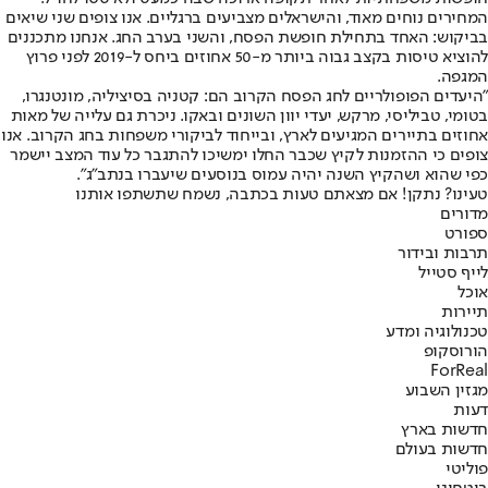
המחירים נוחים מאוד, והישראלים מצביעים ברגליים. אנו צופים שני שיאים
בביקוש: האחד בתחילת חופשת הפסח, והשני בערב החג. אנחנו מתכננים
להוציא טיסות בקצב גבוה ביותר מ-50 אחוזים ביחס ל-2019 לפני פרוץ
המגפה.
"היעדים הפופולריים לחג הפסח הקרוב הם: קטניה בסיציליה, מונטנגרו,
בטומי, טביליסי, מרקש, יעדי יוון השונים ובאקו. ניכרת גם עלייה של מאות
אחוזים בתיירים המגיעים לארץ, ובייחוד לביקורי משפחות בחג הקרוב. אנו
צופים כי ההזמנות לקיץ שכבר החלו ימשיכו להתגבר כל עוד המצב יישמר
כפי שהוא ושהקיץ השנה יהיה עמוס בנוסעים שיעברו בנתב"ג".
טעינו? נתקן! אם מצאתם טעות בכתבה, נשמח שתשתפו אותנו
מדורים
ספורט
תרבות ובידור
לייף סטייל
אוכל
תיירות
טכנולוגיה ומדע
הורוסקופ
ForReal
מגזין השבוע
דעות
חדשות בארץ
חדשות בעולם
פוליטי