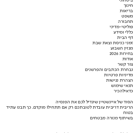
ביטחוני
חינוך
בריאות
משפט
תחבורה
פוליטי-מדיני
כללי ומידע
דף הבית
זמני כניסת וצאת שבת
מגזין השבוע
בחירות 2026
אודות
צור קשר
נבחרת הכתבים והפרשנים
מדיניות פרטיות
הצהרת נגישות
תנאי שימוש
כדאי
להכיר
הסוד של איינשטיין שיגדיל לכם את הפנסיה
הריבית דריבית עובדת לטובתכם רק אם תתחילו מוקדם. כך תבנו עתיד
בטוח
בשיתוף מנורה מבטחים