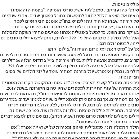
כוללים טיסות.
שירלי כהן עורקבי, סמנכ"לית אשת טורס, הוסיפה: "בפסח הזה אנחנו
רואים את הצמא הגדול לחזור לחופשות בחו"ל במגוון יעדים, אחרי שנתיים
של קורונה שבהן לא היה ניתן לנפוש בחו"ל. אומנם הביקושים לפסח
גבוהים מאוד, אך עדיין נותרו דילים משתלמים בכמה יעדים קרובים –
בעיקר בחג השני. כך למשל באנטליה אנחנו מציעים מחירי השקה לחבילות
הכל כלול במלון 5 כוכבים החל מ- 399 דולרים, וניתן למצוא דילים טובים גם
ליוון, לבטומי ולבורגס".
אל על. "מזכיר את ימי טרום הקורונה",צילום: קוקו
גם בקשרי תעופה מדווחים על לא מעט אפשרויות במחירים סבירים ליעדים
קרובים, לדוגמה: ארבעה לילות במלון אירופה ביץ' ברודוס יעלו 569 דולרים
על בסיס הכל כלול, ארבעה לילות במלון שלושה כוכבים בצ'כיה יעלו 791
דולרים, ובמלון אינטרנשיונל בוורנה המחיר עומד על 737 דולרים על בסיס
חצי פנסיון.
ניר מזור, סמנכ"ל קשרי תעופה, אמר: "חג פסח והתקופה הקרובה מסמנים
את החזרה של ענף התיירות למספרים שהיו טרום הקורונה בשנת 2019.
אנחנו רואים גידול משמעותי בהזמנות לחופשות בחו"ל, ובהתאם לביקושים
כך גם המחירים. אך גם כיום ניתן למצוא דילים שווים למגוון יעדים במחירים
טובים כמו לכרתים, לבורגס, לרודוס, לוורנה, לצ'כיה ולעוד מדינות מזרח
אירופה. החבילות כוללות טיסות, מלון והעברות ועוד. כמו כן, ישנם גם
דילים מעולים לתקופת טרום פסח (שבוע הזהב), גם שם ניתן למצוא דברים
שווים במיוחד לזוגות ולמשפחות".
הילה הרמולין רונן, סמנכ"לית שיווק ומכירות של ישראייר, אמרה: "אנו
רואים עלייה של מאות אחוזים בהזמנות לחג הפסח. הישראלים מזמינים
חופשות משפחתיות לאחר תקופה ארוכה שבה כמעט ולא טסו לחו"ל.