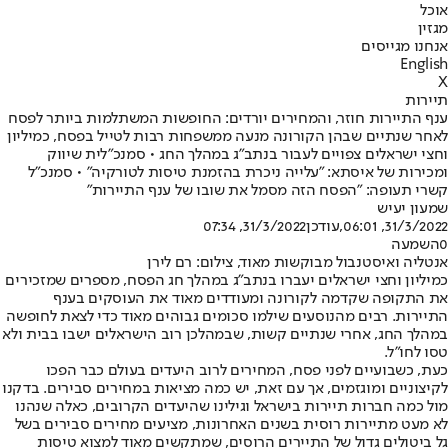
אוכל
מגזין
אנחנו מגייסים
English
X
תיירות
ענף התיירות חוזר, והמחירים יורדים: החופשות המשתלמות ביותר לפסח
לאחר שנתיים שבהן הקורונה מנעה ממשפחות רבות לטייל בפסח, כמיליון
וחצי ישראלים צפויים לעבור בנתב"ג במהלך החג • סמנכ"לית שיווק
ומכירות של איסתא: "עלייה ניכרת בהזמנת טיסות לטורקיה" • סמנכ"ל
קשרי תעופה: "הפסח הזה מסמל את שובו של ענף התיירות"
שמעון יעיש
31/3/2022, 06:01
,עודכן
31/3/2022, 07:34
0
השמעה
אנטליה ואיסטנבול מבוקשות מאוד, צילום: רם לירן
כמיליון וחצי ישראלים יעברו בנתב"ג במהלך חג הפסח, מספרים שמזכירים
את התקופה שקדמה לקורונה ומעודדים מאוד את העוסקים בענף
התיירות. רבים מהנוסעים שילמו סכומים גבוהים מאוד כדי לצאת לחופשה
במהלך החג, אחרי שנתיים קשות, שבמהלכן רוב הישראלים ישבו בבית ולא
טסו לחו"ל.
כעת, כשבועיים לפני פסח, המחירים לרוב היעדים בעולם כבר הפכו
לקיצוניים ומוגזמים, אך עם זאת, יש כמה מציאות במחירים סבירים. בדקנו
מול כמה חברות תיירות בישראל וגילינו שהיעדים הקרובים, כאלה שנהנו
לא מעט מתיירות רוסית בשנים האחרונות, מציעים מחירים סבירים בשל
גל ביטולים גדול של התיירים הרוסים, שמתקשים מאוד למצוא טיסות