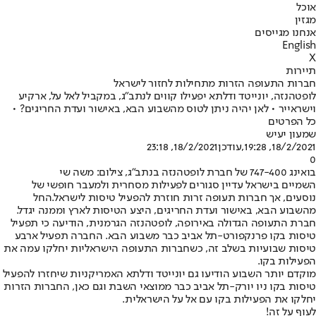
אוכל
מגזין
אנחנו מגייסים
English
X
תיירות
חברות התעופה הזרות מתחילות לחזור לישראל
לופטהנזה, יונייטד ודלתא יפעילו קווים לנתב"ג, במקביל לאל על, ארקיע
וישראייר • לאן יהיה ניתן לטוס מהשבוע הבא, באישור ועדת החריגים? •
כל הפרטים
שמעון יעיש
18/2/2021, 19:28
,עודכן
18/2/2021, 23:18
0
בואינג 747-400 של חברת לופטהנזה בנתב"ג, צילום: משה שי
השמיים בישראל עדיין סגורים לפעילות מסחרית ולמעבר חופשי של
נוסעים, אך חברות תעופה זרות ח
וזרת להפעיל טיסות לישראל.
החל
מהשבוע הבא, באישור ועדת החריגים, היצע הטיסות לארץ וממנה יגדל.
חברת התעופה הגדולה באירופה, לופטהנזה הגרמנית, הודיעה כי תפעיל
טיסות בקו פרנקפורט-תל אביב כבר משבוע הבא. החברה תפעיל ארבע
טיסות שבועיות בשלב זה, כשחברות התעופה הישראליות יחלקו עמה את
הפעילות בקו.
מוקדם יותר השבוע הודיעו גם יונייטד ודלתא האמריקניות שיחזרו להפעיל
טיסות בקו ניו יורק-תל אביב כבר ממוצאי השבת וגם כאן, החברות הזרות
יחלקו את הפעילות בקו עם אל על הישראלית.
לעוף על זה!