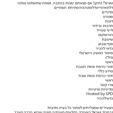
טעינו? נתקן! אם מצאתם טעות בכתבה, נשמח שתשתפו אותנו
דלתא
יונייטד
לופטהנזה
פתיחת השמיים
מדורים
ספורט
דעות
תרבות ובידור
לייף סטייל
הורוסקופ
שישבת
סוף שבוע
כדאי להכיר
סיפור המשק הישראלי
נדל"ן
ראשי
זמני כניסת וצאת השבת
מידע כללי
זמני כניסת וצאת שבת
ראשי
צרו קשר
מדיניות פרטיות
Hosted by SPD
כדאי
להכיר
הצעירים שמצליחים לפתור כל בעיה מדעית
נבחרת ישראל הצעירה במדעים מעניקה חוויה שהיא הרבה מעבר