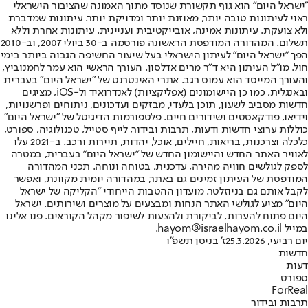
"ישראל היום" הוא גוף תקשורת שנוסד מתוך האמונה שהציבור הישראלי
ראוי לעיתונות טובה יותר, מאוזנת יותר ומדויקת יותר. עיתונות שמדברת
ולא צועקת. עיתונות אמינה, אובייקטיבית ועניינית. עיתונות אחרת וללא
תשלום. המהדורה המודפסת הראשונה פורסמה ב-30 ביולי 2007, וב-2010
הפך "ישראל היום" לעיתון הישראלי בעל שיעור החשיפה הגבוה ביותר בימי
חול. מו"ל העיתון היא ד"ר מרים אדלסון. העורך הראשי הוא עמר לחמנוביץ,
והעורך המייסד הוא עמוס רגב. אתרי האינטרנט של "ישראל היום" בעברית
ובאנגלית, כמו כן היישומונים (אפליקציות) לאנדרואיד ול-iOS, מציגים
חדשות מסביב לשעון, תוכן בלעדי, מבזקים ועדכונים, ניתוחים ופרשנויות,
וידיאו, פודקאסטים ושידורים חיים. פלטפורמות הדיגיטל של "ישראל היום"
כוללות ערוצי חדשות ודעות, תרבות ובידור, לייף סטייל, טכנולוגיה, ספורט,
כלכלה וצרכנות, בריאות, חיילים, אוכל, יהדות, תיירות ורכב. ב-2021 עלו
לאוויר האתר החדש והיישומון החדש של "ישראל היום" בעברית, במטרה
לספק לגולשים חוויה מהירה, עדכנית, בטוחה ונוחה. תכני המהדורה
המודפסת של העיתון זמינים גם באתר, במהדורה יומית מקוונת, ואפשר
לקבל אותם גם בניוזלטר. מועדון ההטבות הייחודי "הקליקה של ישראל
היום" מציע לגולשי האתר הנחות ומבצעים על מוצרים ושירותים. ישראל
היום פתוח להערות, לביקורת ולהצעות לשיפור מקהל הקוראים. פנו אלינו
במייל hayom@israelhayom.co.il.
יום רביעי, 25.3.2026
ז' בניסן תשפ"ו
חדשות
דעות
ספורט
ForReal
תרבות ובידור