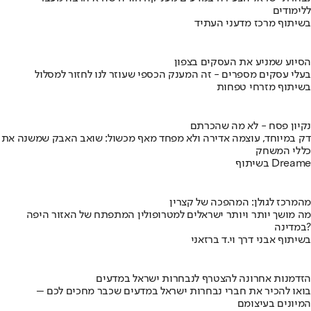
ללימודים
בשיתוף מרכז מדעני העתיד
הסיוע שמניע את העסקים בצפון
בעלי עסקים מספרים - זה המענק הכספי שעוזר לנו לחזור למסלול
בשיתוף מזרחי טפחות
נקיון פסח - לא מה שהכרתם
דק במיוחד, עוצמה אדירה ולא מפחד מאף מכשול: שואב האבק שמשנה את
כללי המשחק
בשיתוף Dreame
מהמרכז לגולן: המהפכה של קצרין
מה מושך יותר ויותר ישראלים למטרופולין המתפתח של האזור היפה
במדינה?
בשיתוף אבני דרך וי.ד ברזאני
הזדמנות אחרונה להצטרף לנבחרות ישראל במדעים
בואו להכיר את חברי נבחרות ישראל במדעים שכבר מחכים לכם –
המיונים בעיצומם