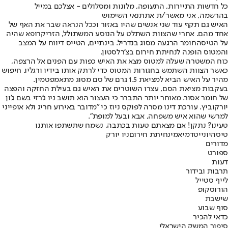
כל חדשות התיירות, התעופה, מלונות ומסלולים - אצלכם במייל
בהרשמה, אני מאשר/ת את
תנאי השימוש
האיש גם תקף עוד שני אנשים שהיו באזור וככל הנראה שבר את האף של
אחד מהם. אחרי שהצוות השתלט על הנוסע המשתולל, הזריק
רופא שהיה
על הטיסה
חומר הרגעה מסוג בנדריל. בינתיים, הטייס דיווח על המצב
והמטוס הופנה לנחיתת חירום בצ'רלסטון.
כוח המשטרה שעלה למטוס מצא את האיש כפות עם הפנים אל הרצפה,
כאשר הצוות השתמש בחגורות המטוס כדי לרתק אותו בידיו ורגליו. חיפוש
מהיר על האיש הביא למציאת 1.5 גרם של סם מסוג מתאמפטמין.
בעקבות מציאת הסם, עצרו השוטרים את האיש גם בעילת החזקה והפצה
של חומר אסור. מאוחר יותר התברר כי העצור הוא תושב ניו ג'רזי בשם ג'ון
יורקוביץ. עורכת דינו מסרה לפוקס ניוז כי "מדובר באירוע חריג ולא אופייני
למרשי שהוא איש משפחה, אבא ובעל למופת".
טעינו? נתקן! אם מצאתם טעות בכתבה, נשמח שתשתפו אותנו
טיסה
יונייטד
מיאמי
נחיתת חירום
ניו יורק
מדורים
ספורט
דעות
תרבות ובידור
לייף סטייל
הורוסקופ
שישבת
סוף שבוע
כדאי להכיר
סיפור המשק הישראלי