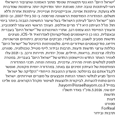
"ישראל היום" הוא גוף תקשורת שנוסד מתוך האמונה שהציבור הישראלי
ראוי לעיתונות טובה יותר, מאוזנת יותר ומדויקת יותר. עיתונות שמדברת
ולא צועקת. עיתונות אמינה, אובייקטיבית ועניינית. עיתונות אחרת וללא
תשלום. המהדורה המודפסת הראשונה פורסמה ב-30 ביולי 2007, וב-2010
הפך "ישראל היום" לעיתון הישראלי בעל שיעור החשיפה הגבוה ביותר בימי
חול. מו"ל העיתון היא ד"ר מרים אדלסון. העורך הראשי הוא עמר לחמנוביץ,
והעורך המייסד הוא עמוס רגב. אתרי האינטרנט של "ישראל היום" בעברית
ובאנגלית, כמו כן היישומונים (אפליקציות) לאנדרואיד ול-iOS, מציגים
חדשות מסביב לשעון, תוכן בלעדי, מבזקים ועדכונים, ניתוחים ופרשנויות,
וידיאו, פודקאסטים ושידורים חיים. פלטפורמות הדיגיטל של "ישראל היום"
כוללות ערוצי חדשות ודעות, תרבות ובידור, לייף סטייל, טכנולוגיה, ספורט,
כלכלה וצרכנות, בריאות, חיילים, אוכל, יהדות, תיירות ורכב. ב-2021 עלו
לאוויר האתר החדש והיישומון החדש של "ישראל היום" בעברית, במטרה
לספק לגולשים חוויה מהירה, עדכנית, בטוחה ונוחה. תכני המהדורה
המודפסת של העיתון זמינים גם באתר, במהדורה יומית מקוונת, ואפשר
לקבל אותם גם בניוזלטר. מועדון ההטבות הייחודי "הקליקה של ישראל
היום" מציע לגולשי האתר הנחות ומבצעים על מוצרים ושירותים. ישראל
היום פתוח להערות, לביקורת ולהצעות לשיפור מקהל הקוראים. פנו אלינו
במייל hayom@israelhayom.co.il.
יום שני, 16.3.2026
כ"ז באדר תשפ"ו
חדשות
דעות
ספורט
ForReal
תרבות ובידור