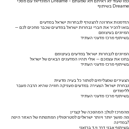
המונדיאל עם מסכי Dreame - כמו שעוד לא ראיתם ולא שמעתם
בשיתוף Dreame
הזדמנות אחרונה להצטרף לנבחרות ישראל במדעים
בואו להכיר את חברי נבחרות ישראל במדעים שכבר מחכים לכם –
המיונים בעיצומם
בשיתוף מרכז מדעני העתיד
המיונים לנבחרות ישראל במדעים בעיצומם
בחנו את עצמכם – אולי תהיו המדענים הבאים של ישראל
בשיתוף מרכז מדעני העתיד
הצעירים שמצליחים לפתור כל בעיה מדעית
נבחרת ישראל הצעירה במדעים מעניקה חוויה שהיא הרבה מעבר
ללימודים
בשיתוף מרכז מדעני העתיד
מהמרכז לגולן: המהפכה של קצרין
מה מושך יותר ויותר ישראלים למטרופולין המתפתח של האזור היפה
במדינה?
בשיתוף אבני דרך וי.ד ברזאני