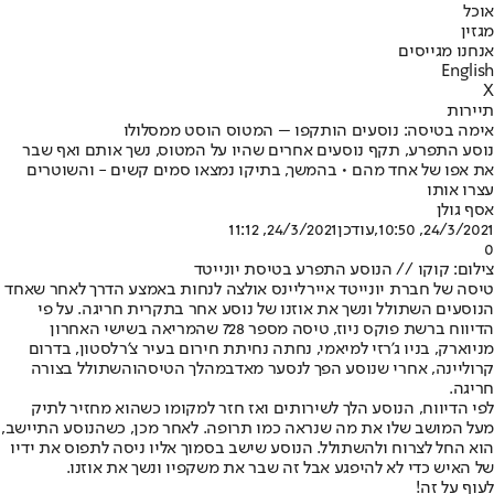
אוכל
מגזין
אנחנו מגייסים
English
X
תיירות
אימה בטיסה: נוסעים הותקפו – המטוס הוסט ממסלולו
נוסע התפרע, תקף נוסעים אחרים שהיו על המטוס, נשך אותם ואף שבר
את אפו של אחד מהם • בהמשך, בתיקו נמצאו סמים קשים - והשוטרים
עצרו אותו
אסף גולן
24/3/2021, 10:50
,עודכן
24/3/2021, 11:12
0
צילום: קוקו // הנוסע התפרע בטיסת יונייטד
טיסה של חברת יונייטד איירליינס אולצה לנחות באמצע הדרך לאחר שאחד
הנוסעים השתולל ונשך את אוזנו של נוסע אחר בתקרית חריגה. על פי
הדיווח ברשת פוקס ניוז, טיסה מספר 728 שהמריאה בשישי האחרון
מניוארק, בניו ג'רזי למיאמי, נחתה נחיתת חירום בעיר צ'רלסטון, בדרום
קרוליינה, אחרי שנוסע הפך לנסער מאד
במהלך הטיסה
והשתולל בצורה
חריגה.
לפי הדיווח, הנוסע הלך לשירותים ואז חזר למקומו כשהוא מחזיר לתיק
מעל המושב שלו את מה שנראה כמו תרופה. לאחר מכן, כשהנוסע התיישב,
הוא החל לצרוח ולהשתולל. הנוסע שישב בסמוך אליו ניסה לתפוס את ידיו
של האיש כדי לא להיפגע אבל זה שבר את משקפיו ונשך את אוזנו.
לעוף על זה!