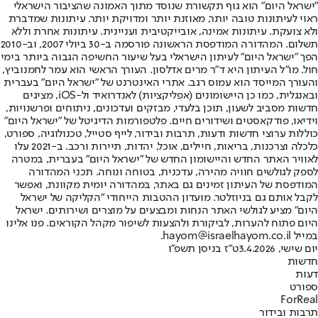
"ישראל היום" הוא גוף תקשורת שנוסד מתוך האמונה שהציבור הישראלי
ראוי לעיתונות טובה יותר, מאוזנת יותר ומדויקת יותר. עיתונות שמדברת
ולא צועקת. עיתונות אמינה, אובייקטיבית ועניינית. עיתונות אחרת וללא
תשלום. המהדורה המודפסת הראשונה פורסמה ב-30 ביולי 2007, וב-2010
הפך "ישראל היום" לעיתון הישראלי בעל שיעור החשיפה הגבוה ביותר בימי
חול. מו"ל העיתון היא ד"ר מרים אדלסון. העורך הראשי הוא עמר לחמנוביץ,
והעורך המייסד הוא עמוס רגב. אתרי האינטרנט של "ישראל היום" בעברית
ובאנגלית, כמו כן היישומונים (אפליקציות) לאנדרואיד ול-iOS, מציגים
חדשות מסביב לשעון, תוכן בלעדי, מבזקים ועדכונים, ניתוחים ופרשנויות,
וידיאו, פודקאסטים ושידורים חיים. פלטפורמות הדיגיטל של "ישראל היום"
כוללות ערוצי חדשות ודעות, תרבות ובידור, לייף סטייל, טכנולוגיה, ספורט,
כלכלה וצרכנות, בריאות, חיילים, אוכל, יהדות, תיירות ורכב. ב-2021 עלו
לאוויר האתר החדש והיישומון החדש של "ישראל היום" בעברית, במטרה
לספק לגולשים חוויה מהירה, עדכנית, בטוחה ונוחה. תכני המהדורה
המודפסת של העיתון זמינים גם באתר, במהדורה יומית מקוונת, ואפשר
לקבל אותם גם בניוזלטר. מועדון ההטבות הייחודי "הקליקה של ישראל
היום" מציע לגולשי האתר הנחות ומבצעים על מוצרים ושירותים. ישראל
היום פתוח להערות, לביקורת ולהצעות לשיפור מקהל הקוראים. פנו אלינו
במייל hayom@israelhayom.co.il.
יום שישי, 3.4.2026
ט"ז בניסן תשפ"ו
חדשות
דעות
ספורט
ForReal
תרבות ובידור