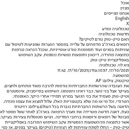
אוכל
מגזין
אנחנו מגייסים
English
X
טכנולוגיה ומדע
חדשות טכנולוגיה
האם טיק-טוק גורם לטיקים?
רופאים בארה"ב מדווחים על עלייה במספר הנערות שמגיעות לטיפול עם
עוויתות בפנים ועוד תסמונות טורט אופייניות, שככל הנראה נגרמות
כתוצאה מחרדה, דיכאון ותופעות נפשיות נוספות, עקב השימוש
באפליקציית טיק-טוק
גיא לוי, טכנולוגיה
17/10/2021, 10:57
,עודכן
17/10/2021, 11:42
0
השמעה
טיקטוק, צילום: AP
את העובדה שהרשתות החברתיות גורמות להרבה מאוד מתחים ולחצים,
בעיקר אצל בני נוער, כבר ראינו והפנמנו. השימוש בפייסבוק, אינסטגרם
וטיק-טוק מעמיד את בני הנוער במרוץ תמידי אחרי היקר, האופנתי,
הטרנדי, וכל מי או מה שלא בקטגוריות האלו, עלול למצוא את עצמו מנודה.
הדאגה בשל הרשתות החברתיות גוברת בכל העולם,צילום: רויטרס
כעת, דאגה חדשה מטרידה את מערך הרפואה בארה"ב לאחר שאל מספר לא
מבוטל של רופאים ורופאות ברחבי המדינה, הגיעו מטופלות צעירות בעיקר,
אשר כתוצאה מההשפעות הנפשיות עקב השימוש המרובה באפליקציית
טיק-טוק - החלו לפתח עוויתות לא רצוניות (טיקים) בעיקר בפנים, או כפי