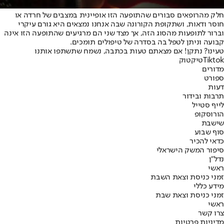
חלק מהרופאים סבורים שהתופעה הזו אופיינית במצבים של חרדה או
חוסר ודאות, ושתקופת הקורונה שבה אנחנו נמצאים היא גורם עיקרי
וברור לתופעות מהסוג הזה, אך מצד שני הם מרגיעים שהתופעה הזו אינה
קבועה וניתן לטפל בה בסדרה של טיפולים תומכים.
טעינו? נתקן! אם מצאתם טעות בכתבה, נשמח שתשתפו אותנו
Tiktok
טיקטוק
מדורים
ספורט
דעות
תרבות ובידור
לייף סטייל
הורוסקופ
שישבת
סוף שבוע
כדאי להכיר
סיפור המשק הישראלי
נדל"ן
ראשי
זמני כניסת וצאת השבת
מידע כללי
זמני כניסת וצאת שבת
ראשי
צרו קשר
מדיניות פרטיות