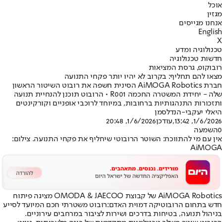
אוכל
מגזין
אנחנו מגייסים
English
X
טכנולוגיה ומדע
חדשות טכנולוגיה
רובוקופ, גרסת המציאות
מצאו להם תחליף: בקרוב לא יהיו יותר פקחי התנועה
חברת AiMOGA Robotics הסינית חשפה את רובוט השיטור הראשון
שלה - יחידת המשטרה החכמה R001 • הרובוט תוכנן להנחיית תנועה
ותזכורות התנהגותיות ברחובות, במיוחד לרוכבי אופניים וקורקינטים
היאלי יעקבי-הנדלסמן
1/6/2026, 13:42
,עודכן
1/6/2026, 20:48
0
השמעה
אין עם מי להתווכח: השוטר הרובוטי שיחליף את פקחי התנועה. צילום:
AiMOGA
AiMOGA Robotics של קבוצת OMODA & JAECOO מציגה פיתוח
חדש בתחום הרובוטיקה דמוית האדם:
רובוט משטרתי חכם המיועד לסייע
בניהול תנועה, בטיחות בדרכים ושירות לציבור במרחבים עירוניים.