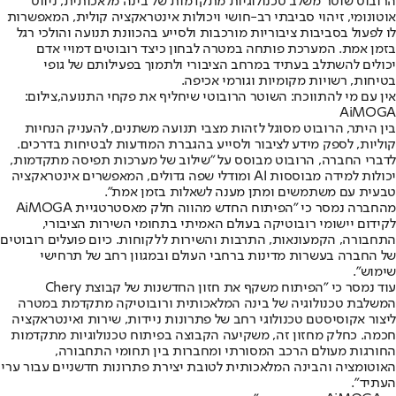
הרובוט שוטר משלב טכנולוגיות מתקדמות של בינה מלאכותית, ניווט
אוטונומי, זיהוי סביבתי רב-חושי ויכולות אינטראקציה קולית, המאפשרות
לו לפעול בסביבות ציבוריות מורכבות ולסייע בהכוונת תנועה והולכי רגל
בזמן אמת. המערכת פותחה במטרה לבחון כיצד רובוטים דמויי אדם
יכולים להשתלב בעתיד במרחב הציבורי ולתמוך בפעילותם של גופי
בטיחות, רשויות מקומיות וגורמי אכיפה.
אין עם מי להתווכח: השוטר הרובוטי שיחליף את פקחי התנועה,צילום:
AiMOGA
בין היתר, הרובוט מסוגל לזהות מצבי תנועה משתנים, להעניק הנחיות
קוליות, לספק מידע לציבור ולסייע בהגברת המודעות לבטיחות בדרכים.
לדברי החברה, הרובוט מבוסס על "שילוב של מערכות תפיסה מתקדמות,
יכולות למידה מבוססות AI ומודלי שפה גדולים, המאפשרים אינטראקציה
טבעית עם משתמשים ומתן מענה לשאלות בזמן אמת".
מהחברה נמסר כי "הפיתוח החדש מהווה חלק מאסטרטגיית AiMOGA
לקידום יישומי רובוטיקה בעולם האמיתי בתחומי השירות הציבורי,
התחבורה, הקמעונאות, התרבות והשירות ללקוחות. כיום פועלים רובוטים
של החברה בעשרות מדינות ברחבי העולם ובמגוון רחב של תרחישי
שימוש".
עוד נמסר כי "הפיתוח משקף את חזון החדשנות של קבוצת Chery
המשלבת טכנולוגיה של בינה המלאכותית ורובוטיקה מתקדמת במטרה
ליצור אקוסיסטם טכנולוגי רחב של פתרונות ניידות, שירות ואינטראקציה
חכמה. כחלק מחזון זה, משקיעה הקבוצה בפיתוח טכנולוגיות מתקדמות
החורגות מעולם הרכב המסורתי ומחברות בין תחומי התחבורה,
האוטומציה והבינה המלאכותית לטובת יצירת פתרונות חדשניים עבור ערי
העתיד".