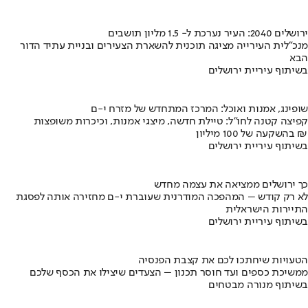
ירושלים 2040: העיר נערכת ל- 1.5 מליון תושבים
מנכ"לית העירייה מציגה תוכנית להשארת הצעירים ובניית עתיד הדור
הבא
בשיתוף עיריית ירושלים
שופינג, אמנות ואוכל: המרכז המתחדש של מזרח י-ם
קפיצה קטנה לחו"ל: טיילת חדשה, מיצגי אמנות, וכיכרות משופצות
בהשקעה של 100 מיליון ₪
בשיתוף עיריית ירושלים
כך ירושלים ממציאה את עצמה מחדש
לא רק קודש – המהפכה המודרנית שעוברת י-ם מחזירה אותה לפסגת
התיירות הישראלית
בשיתוף עיריית ירושלים
הטעויות שיחתכו לכם את קצבת הפנסיה
ממשיכת כספים ועד חוסר תכנון – הצעדים שיצילו את הכסף שלכם
בשיתוף מנורה מבטחים