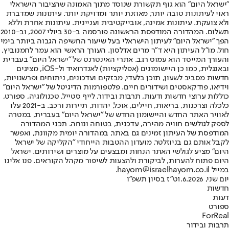
"ישראל היום" הוא גוף תקשורת שנוסד מתוך האמונה שהציבור הישראלי
ראוי לעיתונות טובה יותר, מאוזנת יותר ומדויקת יותר. עיתונות שמדברת
ולא צועקת. עיתונות אמינה, אובייקטיבית ועניינית. עיתונות אחרת וללא
תשלום. המהדורה המודפסת הראשונה פורסמה ב-30 ביולי 2007, וב-2010
הפך "ישראל היום" לעיתון הישראלי בעל שיעור החשיפה הגבוה ביותר בימי
חול. מו"ל העיתון היא ד"ר מרים אדלסון. העורך הראשי הוא עמר לחמנוביץ,
והעורך המייסד הוא עמוס רגב. אתרי האינטרנט של "ישראל היום" בעברית
ובאנגלית, כמו כן היישומונים (אפליקציות) לאנדרואיד ול-iOS, מציגים
חדשות מסביב לשעון, תוכן בלעדי, מבזקים ועדכונים, ניתוחים ופרשנויות,
וידיאו, פודקאסטים ושידורים חיים. פלטפורמות הדיגיטל של "ישראל היום"
כוללות ערוצי חדשות ודעות, תרבות ובידור, לייף סטייל, טכנולוגיה, ספורט,
כלכלה וצרכנות, בריאות, חיילים, אוכל, יהדות, תיירות ורכב. ב-2021 עלו
לאוויר האתר החדש והיישומון החדש של "ישראל היום" בעברית, במטרה
לספק לגולשים חוויה מהירה, עדכנית, בטוחה ונוחה. תכני המהדורה
המודפסת של העיתון זמינים גם באתר, במהדורה יומית מקוונת, ואפשר
לקבל אותם גם בניוזלטר. מועדון ההטבות הייחודי "הקליקה של ישראל
היום" מציע לגולשי האתר הנחות ומבצעים על מוצרים ושירותים. ישראל
היום פתוח להערות, לביקורת ולהצעות לשיפור מקהל הקוראים. פנו אלינו
במייל hayom@israelhayom.co.il.
יום שני, 1.6.2026
ט"ז בסיון תשפ"ו
חדשות
דעות
ספורט
ForReal
תרבות ובידור