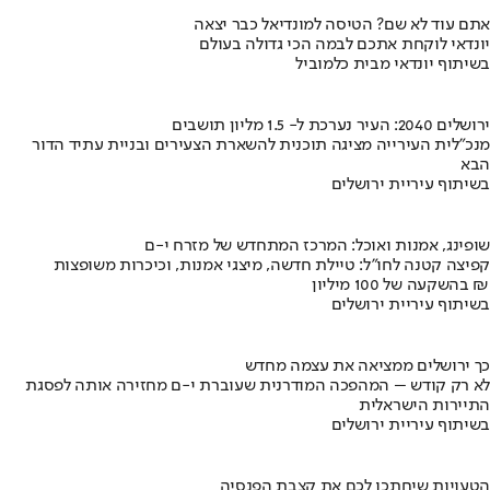
אתם עוד לא שם? הטיסה למונדיאל כבר יצאה
יונדאי לוקחת אתכם לבמה הכי גדולה בעולם
בשיתוף יונדאי מבית כלמוביל
ירושלים 2040: העיר נערכת ל- 1.5 מליון תושבים
מנכ"לית העירייה מציגה תוכנית להשארת הצעירים ובניית עתיד הדור
הבא
בשיתוף עיריית ירושלים
שופינג, אמנות ואוכל: המרכז המתחדש של מזרח י-ם
קפיצה קטנה לחו"ל: טיילת חדשה, מיצגי אמנות, וכיכרות משופצות
בהשקעה של 100 מיליון ₪
בשיתוף עיריית ירושלים
כך ירושלים ממציאה את עצמה מחדש
לא רק קודש – המהפכה המודרנית שעוברת י-ם מחזירה אותה לפסגת
התיירות הישראלית
בשיתוף עיריית ירושלים
הטעויות שיחתכו לכם את קצבת הפנסיה