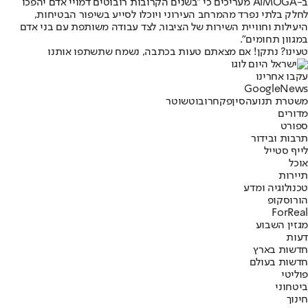
ב-AiMOGA מעריכים כי "בשנים הקרובות רובוטים דמויי אדם יהפכו
לחלק בלתי נפרד מהמרחב העירוני ויוכלו לסייע בשיפור הבטיחות,
היעילות וחוויית השירות של הציבור, לצד עבודה משותפת עם בני אדם
במגוון תחומים".
טעינו? נתקן! אם מצאתם טעות בכתבה, נשמח שתשתפו אותנו
עקבו אחרינו
G
o
o
g
l
e
News
משטרת תנועה
סין
פקח
רובוט
שוטר
מדורים
ספורט
תרבות ובידור
לייף סטייל
אוכל
תיירות
טכנולוגיה ומדע
הורוסקופ
ForReal
מגזין השבוע
דעות
חדשות בארץ
חדשות בעולם
פוליטי
ביטחוני
חינוך