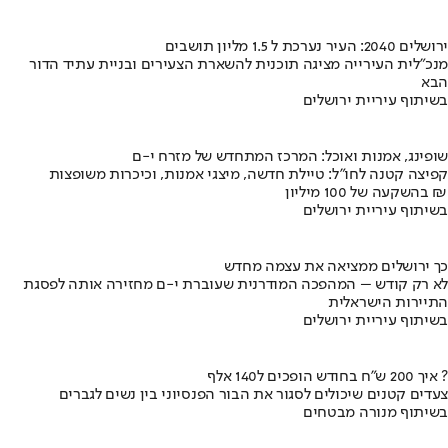
ירושלים 2040: העיר נערכת ל 1.5 מליון תושבים
מנכ"לית העירייה מציגה תוכנית להשארת הצעירים ובניית עתיד הדור
הבא
בשיתוף עיריית ירושלים
שופינג, אמנות ואוכל: המרכז המתחדש של מזרח י-ם
קפיצה קטנה לחו"ל: טיילת חדשה, מיצגי אמנות, וכיכרות משופצות
בהשקעה של 100 מיליון ₪
בשיתוף עיריית ירושלים
כך ירושלים ממציאה את עצמה מחדש
לא רק קודש – המהפכה המודרנית שעוברת י-ם מחזירה אותה לפסגת
התיירות הישראלית
בשיתוף עיריית ירושלים
איך 200 ש"ח בחודש הופכים ל140 אלף ?
צעדים קטנים שיכולים לסגור את הבור הפנסיוני בין נשים לגברים
בשיתוף מנורה מבטחים