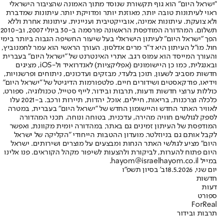
"ישראל היום" הוא גוף תקשורת שנוסד מתוך האמונה שהציבור הישראלי
ראוי לעיתונות טובה יותר, מאוזנת יותר ומדויקת יותר. עיתונות שמדברת
ולא צועקת. עיתונות אמינה, אובייקטיבית ועניינית. עיתונות אחרת וללא
תשלום. המהדורה המודפסת הראשונה פורסמה ב-30 ביולי 2007, וב-2010
הפך "ישראל היום" לעיתון הישראלי בעל שיעור החשיפה הגבוה ביותר בימי
חול. מו"ל העיתון היא ד"ר מרים אדלסון. העורך הראשי הוא עמר לחמנוביץ,
והעורך המייסד הוא עמוס רגב. אתרי האינטרנט של "ישראל היום" בעברית
ובאנגלית, כמו כן היישומונים (אפליקציות) לאנדרואיד ול-iOS, מציגים
חדשות מסביב לשעון, תוכן בלעדי, מבזקים ועדכונים, ניתוחים ופרשנויות,
וידיאו, פודקאסטים ושידורים חיים. פלטפורמות הדיגיטל של "ישראל היום"
כוללות ערוצי חדשות ודעות, תרבות ובידור, לייף סטייל, טכנולוגיה, ספורט,
כלכלה וצרכנות, בריאות, חיילים, אוכל, יהדות, תיירות ורכב. ב-2021 עלו
לאוויר האתר החדש והיישומון החדש של "ישראל היום" בעברית, במטרה
לספק לגולשים חוויה מהירה, עדכנית, בטוחה ונוחה. תכני המהדורה
המודפסת של העיתון זמינים גם באתר, במהדורה יומית מקוונת, ואפשר
לקבל אותם גם בניוזלטר. מועדון ההטבות הייחודי "הקליקה של ישראל
היום" מציע לגולשי האתר הנחות ומבצעים על מוצרים ושירותים. ישראל
היום פתוח להערות, לביקורת ולהצעות לשיפור מקהל הקוראים. פנו אלינו
במייל hayom@israelhayom.co.il.
יום שני, 18.5.2026
ב' בסיון תשפ"ו
חדשות
דעות
ספורט
ForReal
תרבות ובידור