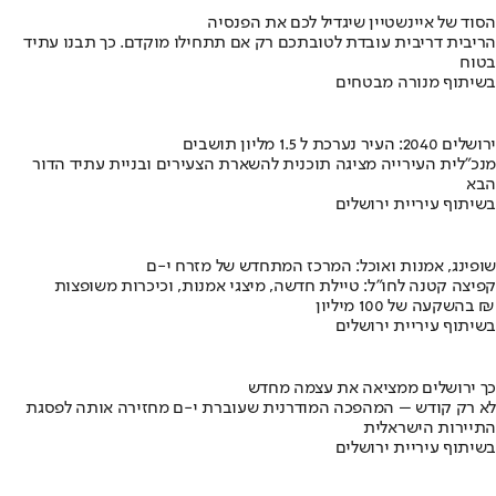
הסוד של איינשטיין שיגדיל לכם את הפנסיה
הריבית דריבית עובדת לטובתכם רק אם תתחילו מוקדם. כך תבנו עתיד
בטוח
בשיתוף מנורה מבטחים
ירושלים 2040: העיר נערכת ל 1.5 מליון תושבים
מנכ"לית העירייה מציגה תוכנית להשארת הצעירים ובניית עתיד הדור
הבא
בשיתוף עיריית ירושלים
שופינג, אמנות ואוכל: המרכז המתחדש של מזרח י-ם
קפיצה קטנה לחו"ל: טיילת חדשה, מיצגי אמנות, וכיכרות משופצות
בהשקעה של 100 מיליון ₪
בשיתוף עיריית ירושלים
כך ירושלים ממציאה את עצמה מחדש
לא רק קודש – המהפכה המודרנית שעוברת י-ם מחזירה אותה לפסגת
התיירות הישראלית
בשיתוף עיריית ירושלים