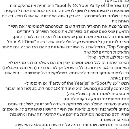
מה זה בדיוק?
"Spotify 20: Your Party of the Year(s)" היא חוויה אינטראקטיבית
שמאפשרת למשתמשים לחשוף לראשונה נתונים שמכסים את כל תקופת
המנוי שלהם בפלטפורמה – לא רק השנה האחרונה, או אפילו חמש השנים
האחרונות.
הפיצ'ר מציג את התאריך המדויק שבו הצטרפתם לספוטיפיי, את השיר
הראשון שאי פעם שמעתם בשירות, את מספר השירים הייחודיים
שהאזנתם להם מאז, ואת האמן שהאזנתם לו הכי הרבה לאורך הזמן.
מעבר לנתונים, כל משתמש יקבל פלייליסט אישי בשם "Your All-Time
Top Songs", הכולל את 120 השירים שהאזנתם להם הכי הרבה, עם מספר
ההאזנות המדויק לכל שיר.
מי יכול לגשת לזה, ואיך?
הפיצ'ר פתוח הן לכל המשתמשים -בין אם הם משלמים דמי מנוי או לא.
הוא זמין ב-144 מדינות, כולל בישראל, אך לא בעברית (הוא מוצג באנגלית).
כדי לראות אותוף חייבים להשתמש באפליקציה של ספוטיפיי – הוא אינו
זמין באתר.
חפשו "Spotify 20" או "Party of the Year(s)", או היכנסו ל-
spotify.com/20
(במחשב הוא יציג קוד QR לסריקה, בטלפון הוא יעבור
אוטומטית לעמוד הנכון באפליקציה).
יותר ממספרים: מוזיקה כקפסולת זמן
הרעיון מאחורי הפיצ'ר הוא שמוזיקה קשורה לזיכרונות, לשלבים שונים
בחיים ולמערכות יחסים. לראות את השיר הראשון שהאזנתם לו, או אמנים
שהיו חלק מתקופה מסוימת בחייכם עשוי להזכיר תחושות ומחשבות
מתקופות שונות.
ספוטיפיי מדגישה שהחוויה בנויה על תחושת הנוסטלגיה האישית,