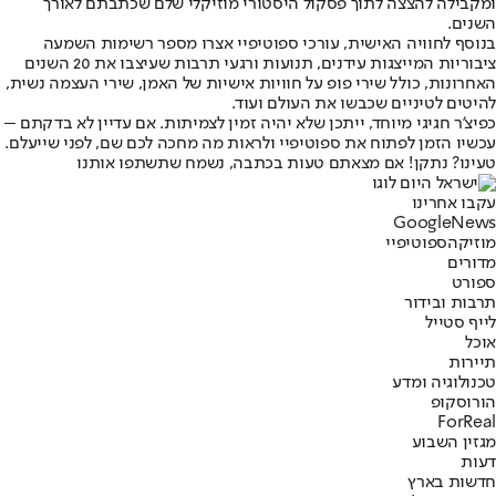
ומקבילה להצצה לתוך פסקול היסטורי מוזיקלי שלם שכתבתם לאורך
השנים.
בנוסף לחוויה האישית, עורכי ספוטיפיי אצרו מספר רשימות השמעה
ציבוריות המייצגות עידנים, תנועות ורגעי תרבות שעיצבו את 20 השנים
האחרונות, כולל שירי פופ על חוויות אישיות של האמן, שירי העצמה נשית,
להיטים לטיניים שכבשו את העולם ועוד.
כפיצ'ר חגיגי מיוחד, ייתכן שלא יהיה זמין לצמיתות. אם עדיין לא בדקתם –
עכשיו הזמן לפתוח את ספוטיפיי ולראות מה מחכה לכם שם, לפני שייעלם.
טעינו? נתקן! אם מצאתם טעות בכתבה, נשמח שתשתפו אותנו
עקבו אחרינו
G
o
o
g
l
e
News
מוזיקה
ספוטיפיי
מדורים
ספורט
תרבות ובידור
לייף סטייל
אוכל
תיירות
טכנולוגיה ומדע
הורוסקופ
ForReal
מגזין השבוע
דעות
חדשות בארץ