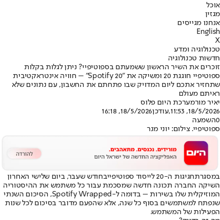
אוכל
מגזין
אנחנו מגייסים
English
X
טכנולוגיה ומדע
חדשות טכנולוגיה
זוכרים את השיר הראשון ששמעתם בספוטיפיי? ניתן לגלות בקלות
ספוטיפיי חוגגת 20 ומשיקה את "Spotify 20" – חוויה אינטראקטיבית
שתחזיר אתכם ליום המדויק שבו פתחתם את החשבון, עם נתונים שלא
ראיתם מעולם
יאיר מור
מערכת היום פלוס
18/5/2026, 11:53
,עודכן
18/5/2026, 16:18
0
השמעה
ספוטיפיי. צילום: יוני מנר
במסגרת
חגיגות ה-20 לייסוד ספוטיפיי
בחודש שעבר, ביום שלישי האחרון
השיקה החברה תכונה חדשה שמסכמת עבור כל משתמש את ההיסטוריה
המוזיקלית שלו בשירות – בדומה ל-Spotify Wrapped, הסיכום השנתי
שנפתח למשתמשים בסוף כל שנה, אלא שהפעם מדובר בסיכום לכל שנות
הפעילות של המשתמש.