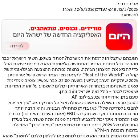
אביב דרורי
12/5/2026, 14:48
,עודכן
12/5/2026, 14:48
0
השמעה
חשבתם שתצליחו לרמות את המערכת?
המתח בשיאו, השיר הישראלי כבר
מהדהד בכל תחנות הרדיו, והתחושה הלאומית היא שחייבים לעשות הכל
כדי להביא את הניצחון הביתה. בחצות נפתחה ההצבעה הבינלאומית של
קהל ה-"Rest of the World", לקראת חצי הגמר הראשון של אירוויזיון
2026 שיתקיים הערב (שלישי) בשעה 22:00. כבר עכשיו, צופים ממדינות
שאינן משתתפות בתחרות האירוויזיון יכולים להשפיע על זהות המדינות
שיעפילו לגמר - כולל נציג ישראל נועם בתן.
נועם בתן, אירוויזיון 2026,צילום: AP
באופן טבעי, השאלה הראשונה שעולה אצל כל מעריץ היא: "איך אני יכול
להצביע למדינה שלי?" כאן בדיוק מתחילה הבעיה, והיא הרבה יותר
מורכבת מסתם חוק יבש. חוקי ה-EBU (איגוד השידור האירופי) ברורים
מאז ומתמיד. אינך יכול להצביע למדינה ממנה אתה משדר. אבל בעידן
הטכנולוגי של 2026, רבים בטוחים שמצאו את "קיצור הדרך" המושלם
בדמות תוכנות ה-VPN.
המיתוס הנפוץ ביותר הוא שגורם למחשב או לטלפון שלכם "לחשוב" שהוא