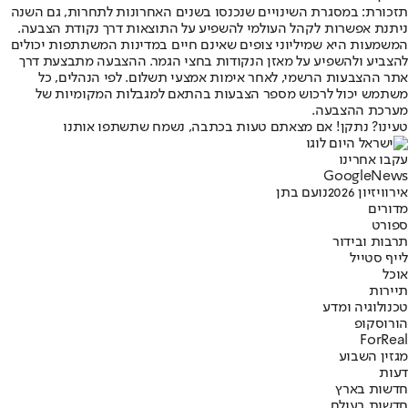
תזכורת: במסגרת השינויים שנכנסו בשנים האחרונות לתחרות, גם השנה
ניתנת אפשרות לקהל העולמי להשפיע על התוצאות דרך נקודת הצבעה.
המשמעות היא שמיליוני צופים שאינם חיים במדינות המשתתפות יכולים
להצביע ולהשפיע על מאזן הנקודות בחצי הגמר. ההצבעה מתבצעת דרך
אתר ההצבעות הרשמי, לאחר אימות אמצעי תשלום. לפי הנהלים, כל
משתמש יכול לרכוש מספר הצבעות בהתאם למגבלות המקומיות של
מערכת ההצבעה.
טעינו? נתקן! אם מצאתם טעות בכתבה, נשמח שתשתפו אותנו
עקבו אחרינו
G
o
o
g
l
e
News
אירוויזיון 2026
נועם בתן
מדורים
ספורט
תרבות ובידור
לייף סטייל
אוכל
תיירות
טכנולוגיה ומדע
הורוסקופ
ForReal
מגזין השבוע
דעות
חדשות בארץ
חדשות בעולם