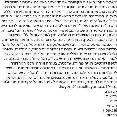
"ישראל היום" הוא גוף תקשורת שנוסד מתוך האמונה שהציבור הישראלי
ראוי לעיתונות טובה יותר, מאוזנת יותר ומדויקת יותר. עיתונות שמדברת
ולא צועקת. עיתונות אמינה, אובייקטיבית ועניינית. עיתונות אחרת וללא
תשלום. המהדורה המודפסת הראשונה פורסמה ב-30 ביולי 2007, וב-2010
הפך "ישראל היום" לעיתון הישראלי בעל שיעור החשיפה הגבוה ביותר בימי
חול. מו"ל העיתון היא ד"ר מרים אדלסון. העורך הראשי הוא עמר לחמנוביץ,
והעורך המייסד הוא עמוס רגב. אתרי האינטרנט של "ישראל היום" בעברית
ובאנגלית, כמו כן היישומונים (אפליקציות) לאנדרואיד ול-iOS, מציגים
חדשות מסביב לשעון, תוכן בלעדי, מבזקים ועדכונים, ניתוחים ופרשנויות,
וידיאו, פודקאסטים ושידורים חיים. פלטפורמות הדיגיטל של "ישראל היום"
כוללות ערוצי חדשות ודעות, תרבות ובידור, לייף סטייל, טכנולוגיה, ספורט,
כלכלה וצרכנות, בריאות, חיילים, אוכל, יהדות, תיירות ורכב. ב-2021 עלו
לאוויר האתר החדש והיישומון החדש של "ישראל היום" בעברית, במטרה
לספק לגולשים חוויה מהירה, עדכנית, בטוחה ונוחה. תכני המהדורה
המודפסת של העיתון זמינים גם באתר, במהדורה יומית מקוונת, ואפשר
לקבל אותם גם בניוזלטר. מועדון ההטבות הייחודי "הקליקה של ישראל
היום" מציע לגולשי האתר הנחות ומבצעים על מוצרים ושירותים. ישראל
היום פתוח להערות, לביקורת ולהצעות לשיפור מקהל הקוראים. פנו אלינו
במייל hayom@israelhayom.co.il.
מבזקים
חדשות
אוכל
תשחץ
ForReal
תרבות