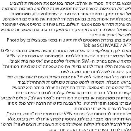
נמצא בגרמניה, ספרד או ארה"ב, יפתח בפניכם את האפשרות להצביע
לישראל. המציאות, לצערם של התחמנים, שונה לחלוטין. מערכות ההצבעה
של האירוויזיון, ובמיוחד אתר ההצבעה הרשמי
esc.vote
, משתמשות
בטכנולוגיית אימות צולב. גם אם תצליחו להסוות את מיקומכם הגיאוגרפי,
המערכת תדרוש מכם אמצעי תשלום. ברגע שתזינו כרטיס אשראי שהונפק
בישראל, המערכת תזהה את מקור המנפיק ותחסום את האפשרות להצביע
לישראל באופן אוטומטי.
נועם בתן בחזרת השופטים לאירוויזיון, 11 במאי 2026,צילום: Photo by
Tobias SCHWARZ / AFP
מעבר לכך, האפליקציה הרשמית של התחרות עושה שימוש בנתוני ה-GPS
של המכשיר ובזיהוי הרשת הסלולרית. המשמעות היא שגם אם ה-VPN
מראה שאתם בפריז, ה-SIM הישראלי שלכם צועק "אני פה בתל אביב".
המערכות הללו נועדו למנוע בדיוק את מה שמכונה "מניפולציות המוניות",
והן הופכות לשכללניות יותר משנה לשנה.
אז מה בכל זאת אפשר לעשות? אם אתם באמת רוצים לראות את ישראל
בראש הטבלה, תפסיקו לחפש פרצות טכנולוגיות ולהתחיל לעבוד
ב"דיפלומטיית וואטסאפ". הדרך החוקית והיעילה ביותר היא להפעיל
קשרים בחו"ל. חברים, דודים או אפילו קולגות לעבודה שמתגוררים
במדינות משתתפות או במדינות המוגדרות כ"שאר העולם", יכולים להצביע
עבורנו באופן חוקי לחלוטין. כל הצבעה כזו שווה הרבה יותר מכל ניסיון
כושל להערים על שרתי התחרות.
אל תתפתו להבטחות של שירותי VPN שמבטיחים לכם "חופש הצבעה".
האירוויזיון הוא מבצר טכנולוגי, והניסיון לפרוץ אותו לא רק בזבזני, אלא
עלול להוביל לפסילת קולות ואפילו לחסימת חשבונות. רוצים לעזור? תרימו
טלפון לדודה בפריז - זה יעבוד הרבה יותר טוב.