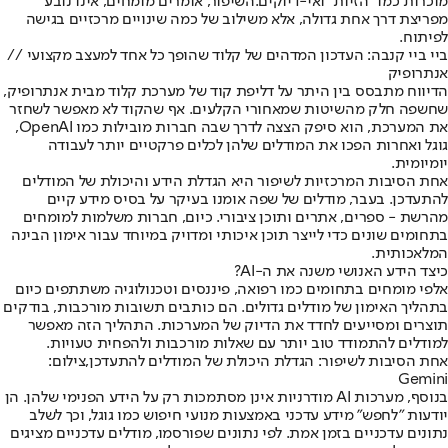
מוכרות כמו "הזיות" ואי-דיוקים.
השיפור, אומרים מומחים, אינו נובע
מפריצת דרך אחת גדולה, אלא משילוב של כמה שינויים מרכזיים בגישה
לפיתוח.
ביי ביי קנבה: העדכון המדהים של קלוד שהופך כל אחד למעצב מקצועי //
אנתרופיק
הדיווח מתבסס בין היתר על דליפת קוד של מערכת קלוד מבית אנתרופיק,
שחשפה חלק מהשיטות שמאחורי הקלעים. אף שהקוד לא מאפשר לשחזר
את המערכת, הוא סיפק הצצה לדרך שבה חברות מובילות כמו OpenAI,
גוגל ואחרות הפכו את המודלים שלהן לכלים פרקטיים יותר לעבודה
יומיומית.
אחת הסיבות המרכזיות לשיפור היא הגדלת הידע והיכולת של המודלים
להתעדכן. בעבר, מודלים של שפה אומנו בעיקר על בסיס מידע קיים
מהרשת - ספרים, אתרים ותוכן ציבורי. כיום, חברות משלמות למומחים
בתחומים שונים כדי לייצר תוכן איכותי ומדויק במיוחד עבור אימון הבינה
המלאכותית.
כיצד הידע האנושי משנה את ה-AI?
אלפי מומחים בתחומים כמו רפואה, פיננסים וטכנולוגיה משתתפים כיום
בתהליך האימון של מודלים גדולים. הם כותבים תשובות מורכבות, בודקים
תוצרים ומסייעים לחדד את הדיוק של המערכות. התהליך הזה מאפשר
למודלים להתמודד טוב יותר עם שאלות מורכבות ולהפחית טעויות.
אחת הסיבות לשיפור: הגדלת היכולת של המודלים להתעדכן,צילום:
Gemini
בנוסף, מערכות AI מודרניות אינן מסתמכות רק על הידע הפנימי שלהן. הן
יודעות "לחפש" מידע עדכני באמצעות מנועי חיפוש כמו גוגל, וכך לשלב
נתונים עדכניים בזמן אמת. לפי נתונים שפורסמו, מודלים עדכניים מציגים