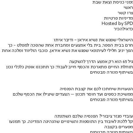
זמני כניסת וצאת שבת
ראשי
צרו קשר
מדיניות פרטיות
Hosted by SPD
כדאי
להכיר
הישראלי שפגש את נשיא איראן - ודיבר איתו
חרם בבית הספר, בית בלי אמצעים ומחברת אחת שהפכה למפלט - כך
הפך יניב חלילי לעיתונאי שפגש את נשיא איראן, כוכבי הוליווד ומלכה אחת
גיל 65 הוא רק אמצע הדרך להשקעה
תוחלת החיים מתארכת והכסף חייב לעבוד: כך תתכננו אופק כלכלי נכון
בשיתוף מנורה מבטחים
הטעויות שיחתכו לכם את קצבת הפנסיה
ממשיכת כספים ועד חוסר תכנון – הצעדים שיצילו את הכסף שלכם
בשיתוף מנורה מבטחים
עובדי מגזר ציבורי? הפנסיה שלכם השתנתה
קל ללכת לאיבוד בין התוספות והשינויים שהנהיגה המדינה. כך תמנעו
מפערים בקצבה
בשיתוף מנורה מבטחים