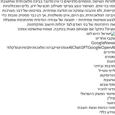
למרות השיפור, מומחים מדגישים כי אין מדובר בבינה מלאכותית שחושבת
כמו בני אדם. השיפור נובע בעיקר משילוב חכם של ידע, כלים וטכנולוגיות
קיימות, ולא מהבנה עמוקה או תודעה אמיתית. בסיכומו של דבר, מערכות
הבינה המלאכותית, גם היום, אינן מושלמות, אך הן כבר מספיק טובות כדי
לבצע משימות אמיתיות - תוצאה של עבודה הנדסית מתוחכמת שמנצלת
את היתרונות של בני האדם לצד יכולות חישוב מתקדמות.
טעינו? נתקן! אם מצאתם טעות בכתבה, נשמח שתשתפו אותנו
עקבו אחרינו
G
o
o
g
l
e
News
OpenAI
Google
ChatGPT
AI
אנתרופיק
בינה מלאכותית
ג'מיני
גוגל
קלוד
מדורים
ספורט
דעות
תרבות ובידור
לייף סטייל
הורוסקופ
שישבת
סוף שבוע
כדאי להכיר
סיפור המשק הישראלי
נדל"ן
ראשי
זמני כניסת וצאת השבת
מידע כללי