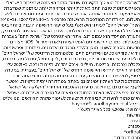
"ישראל היום" הוא גוף תקשורת שנוסד מתוך האמונה שהציבור הישראלי
ראוי לעיתונות טובה יותר, מאוזנת יותר ומדויקת יותר. עיתונות שמדברת
ולא צועקת. עיתונות אמינה, אובייקטיבית ועניינית. עיתונות אחרת וללא
תשלום. המהדורה המודפסת הראשונה פורסמה ב-30 ביולי 2007, וב-2010
הפך "ישראל היום" לעיתון הישראלי בעל שיעור החשיפה הגבוה ביותר בימי
חול. מו"ל העיתון היא ד"ר מרים אדלסון. העורך הראשי הוא עמר לחמנוביץ,
והעורך המייסד הוא עמוס רגב. אתרי האינטרנט של "ישראל היום" בעברית
ובאנגלית, כמו כן היישומונים (אפליקציות) לאנדרואיד ול-iOS, מציגים
חדשות מסביב לשעון, תוכן בלעדי, מבזקים ועדכונים, ניתוחים ופרשנויות,
וידיאו, פודקאסטים ושידורים חיים. פלטפורמות הדיגיטל של "ישראל היום"
כוללות ערוצי חדשות ודעות, תרבות ובידור, לייף סטייל, טכנולוגיה, ספורט,
כלכלה וצרכנות, בריאות, חיילים, אוכל, יהדות, תיירות ורכב. ב-2021 עלו
לאוויר האתר החדש והיישומון החדש של "ישראל היום" בעברית, במטרה
לספק לגולשים חוויה מהירה, עדכנית, בטוחה ונוחה. תכני המהדורה
המודפסת של העיתון זמינים גם באתר, במהדורה יומית מקוונת, ואפשר
לקבל אותם גם בניוזלטר. מועדון ההטבות הייחודי "הקליקה של ישראל
היום" מציע לגולשי האתר הנחות ומבצעים על מוצרים ושירותים. ישראל
היום פתוח להערות, לביקורת ולהצעות לשיפור מקהל הקוראים. פנו אלינו
במייל hayom@israelhayom.co.il.
יום שני, 20.4.2026
ג' באייר תשפ"ו
חדשות
דעות
ספורט
ForReal
תרבות ובידור