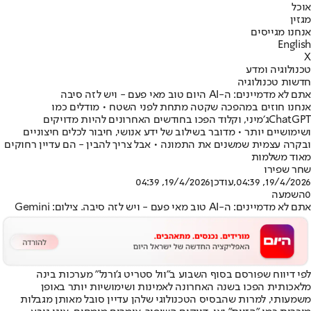
אוכל
מגזין
אנחנו מגייסים
English
X
טכנולוגיה ומדע
חדשות טכנולוגיה
אתם לא מדמיינים: ה-AI היום טוב מאי פעם - ויש לזה סיבה
אנחנו חוזים במהפכה שקטה מתחת לפני השטח • מודלים כמו
ChatGPTג׳מיני, וקלוד הפכו בחודשים האחרונים להיות מדויקים
ושימושיים יותר • מדובר בשילוב של ידע אנושי, חיבור לכלים חיצוניים
ובקרה עצמית שמשנים את התמונה • אבל צריך להבין - הם עדיין רחוקים
מאוד משלמות
שחר שפירו
19/4/2026, 04:39
,עודכן
19/4/2026, 04:39
0
השמעה
אתם לא מדמיינים: ה-AI טוב מאי פעם - ויש לזה סיבה. צילום: Gemini
לפי דיווח שפורסם בסוף השבוע ב"וול סטריט ג'ורנל" מערכות בינה
מלאכותית הפכו בשנה האחרונה לאמינות ושימושיות יותר באופן
משמעותי, למרות שהבסיס הטכנולוגי שלהן עדיין סובל מאותן מגבלות