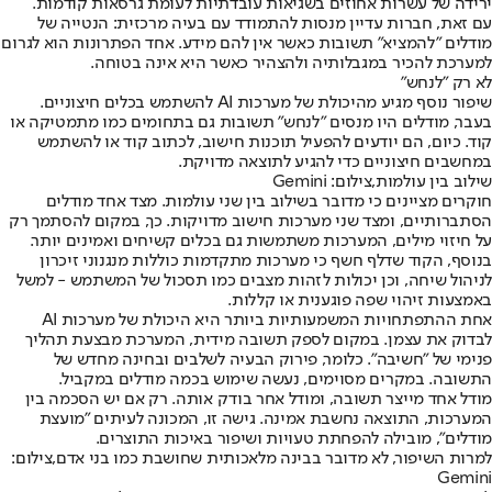
ירידה של עשרות אחוזים בשגיאות עובדתיות לעומת גרסאות קודמות.
עם זאת, חברות עדיין מנסות להתמודד עם בעיה מרכזית: הנטייה של
מודלים "להמציא" תשובות כאשר אין להם מידע. אחד הפתרונות הוא לגרום
למערכת להכיר במגבלותיה ולהצהיר כאשר היא אינה בטוחה.
לא רק "לנחש"
שיפור נוסף מגיע מהיכולת של מערכות AI להשתמש בכלים חיצוניים.
בעבר, מודלים היו מנסים "לנחש" תשובות גם בתחומים כמו מתמטיקה או
קוד. כיום, הם יודעים להפעיל תוכנות חישוב, לכתוב קוד או להשתמש
במחשבים חיצוניים כדי להגיע לתוצאה מדויקת.
שילוב בין עולמות,צילום: Gemini
חוקרים מציינים כי מדובר בשילוב בין שני עולמות. מצד אחד מודלים
הסתברותיים, ומצד שני מערכות חישוב מדויקות. כך, במקום להסתמך רק
על חיזוי מילים, המערכות משתמשות גם בכלים קשיחים ואמינים יותר.
בנוסף, הקוד שדלף חשף כי מערכות מתקדמות כוללות מנגנוני זיכרון
לניהול שיחה, וכן יכולות לזהות מצבים כמו תסכול של המשתמש - למשל
באמצעות זיהוי שפה פוגענית או קללות.
אחת ההתפתחויות המשמעותיות ביותר היא היכולת של מערכות AI
לבדוק את עצמן. במקום לספק תשובה מידית, המערכת מבצעת תהליך
פנימי של "חשיבה". כלומר, פירוק הבעיה לשלבים ובחינה מחדש של
התשובה. במקרים מסוימים, נעשה שימוש בכמה מודלים במקביל.
מודל אחד מייצר תשובה, ומודל אחר בודק אותה. רק אם יש הסכמה בין
המערכות, התוצאה נחשבת אמינה. גישה זו, המכונה לעיתים "מועצת
מודלים", מובילה להפחתת טעויות ושיפור באיכות התוצרים.
למרות השיפור, לא מדובר בבינה מלאכותית שחושבת כמו בני אדם,צילום:
Gemini