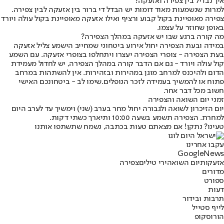
איך נבדיל בין צפירה ואזעקה?
למרות שנשמעות מאוד דומות יש הבדל די ברור בין אזעקה לבין צפירה.
צפירה מאופיינת בקול קבוע ורציף ואילו אזעקה מאופיינת בקול עולה ויורד
באופן שחוזר על עצמו.
מה קורה ברגע שבו יש אזעקה במהלך הצפירה?
במידה ובעת הצפירה יחול אירוע ביטחוני שמחייב הישמע צליל אזעקה
בעת הצפירה - צופרי הצפירה יעצרו ויתחלפו בצופרי אזעקה. עם השמע
קול עולה ויורד - גם אם הדבר קורה במהלך הצפירה, יש לחדול מעמידת
הדום ולהיכנס למרחב מוגן במהירות ובזהירות. אין להשתהות במרחב
פתוח או להמשיך בעמידה לזכר הנופלים.
שימו לב - ביטחונכם האישי
חשוב מכל דבר אחר.
זמני יום השואה והצפירה
יום הזיכרון לשואה ולגבורה יחול מחר בערב (שני) וימשיך עד לערב היום
למחרת. הצפירה תשמע בשעה 10:00 ותיארך כשתי דקות.
טעינו? נתקן! אם מצאתם טעות בכתבה, נשמח שתשתפו אותנו
עקבו אחרינו
G
o
o
g
l
e
News
אזעקות
יום השואה
ירי טילים
צפירה
מדורים
ספורט
דעות
תרבות ובידור
לייף סטייל
הורוסקופ