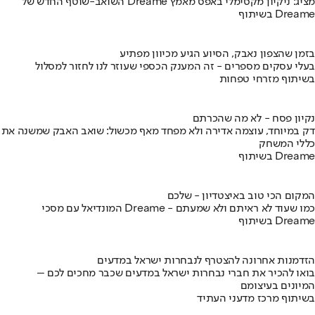
השואב-שוטף החדש של Dreame מציג: ניקיון מקסימלי באפס מאמץ
בשיתוף Dreame
בזמן שהצפון נאבק, הסיוע הגיע מכיוון מפתיע
בעלי עסקים מספרים - זה המענק הכספי שעוזר לנו לחזור למסלול
בשיתוף מזרחי טפחות
נקיון פסח - לא מה שהכרתם
דק במיוחד, עוצמה אדירה ולא מפחד מאף מכשול: שואב האבק שמשנה את
כללי המשחק
בשיתוף Dreame
המקום הכי טוב באיצטדיון - שלכם
המונדיאל עם מסכי Dreame - כמו שעוד לא ראיתם ולא שמעתם
בשיתוף Dreame
הזדמנות אחרונה להצטרף לנבחרות ישראל במדעים
בואו להכיר את חברי נבחרות ישראל במדעים שכבר מחכים לכם –
המיונים בעיצומם
בשיתוף מרכז מדעני העתיד