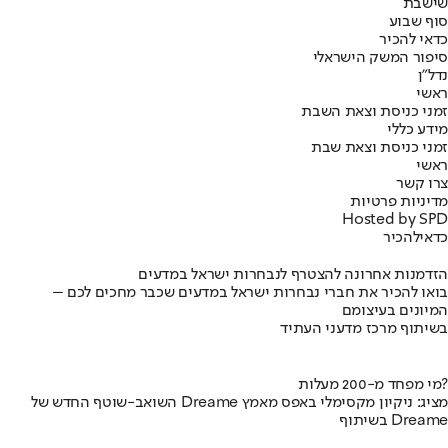
שישבת
סוף שבוע
כדאי להכיר
סיפור המשק הישראלי
נדל"ן
ראשי
זמני כניסת וצאת השבת
מידע כללי
זמני כניסת וצאת שבת
ראשי
צרו קשר
מדיניות פרטיות
Hosted by SPD
כדאי
להכיר
הזדמנות אחרונה להצטרף לנבחרות ישראל במדעים
בואו להכיר את חברי נבחרות ישראל במדעים שכבר מחכים לכם –
המיונים בעיצומם
בשיתוף מרכז מדעני העתיד
מי מפחד מ-200 מעלות?
השואב-שוטף החדש של Dreame מציג: ניקיון מקסימלי באפס מאמץ
בשיתוף Dreame