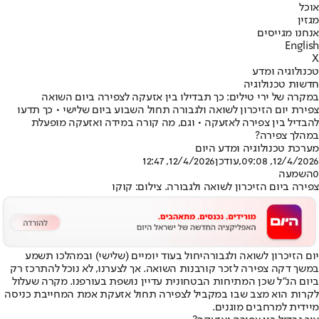
אוכל
מגזין
אנחנו מגייסים
English
X
טכנולוגיה ומדע
חדשות טכנולוגיה
במקרה של ירי טילים: כך תבדילו בין אזעקה לצפירה ביום השואה
צפירת יום הזיכרון לשואה ולגבורה תחול השבוע ביום שלישי • כך תדעו
להבדיל בין צפירה לאזעקה • וגם, מה קורה במידה ואזעקה מופעלת
במהלך צפירה?
מערכת טכנולוגיה ומדע היום
12/4/2026, 09:08
,עודכן
12/4/2026, 12:47
0
השמעה
צפירה ביום הזיכרון לשואה ולגבורה. צילום: קוקו
יום הזיכרון לשואה ולגבורה
יחול בעוד יומיים (שלישי) ובמהלכו תשמע
במשך דקה צפירה לזכר קורבנות השואה. אך לצערנו, לא נוכל להתרכז רק
ביום הנ"ל שכן המתיחות הבטחונית עדיין נושפת בעורפנו. מקרה שעלול
לקרות הוא מצב שבו במקביל לצפירה תחול אזעקת אמת המחייבת כניסה
מיידית למרחבים מוגנים.