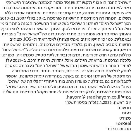
"ישראל היום" הוא גוף תקשורת שנוסד מתוך האמונה שהציבור הישראלי
ראוי לעיתונות טובה יותר, מאוזנת יותר ומדויקת יותר. עיתונות שמדברת
ולא צועקת. עיתונות אמינה, אובייקטיבית ועניינית. עיתונות אחרת וללא
תשלום. המהדורה המודפסת הראשונה פורסמה ב-30 ביולי 2007, וב-2010
הפך "ישראל היום" לעיתון הישראלי בעל שיעור החשיפה הגבוה ביותר בימי
חול. מו"ל העיתון היא ד"ר מרים אדלסון. העורך הראשי הוא עמר לחמנוביץ,
והעורך המייסד הוא עמוס רגב. אתרי האינטרנט של "ישראל היום" בעברית
ובאנגלית, כמו כן היישומונים (אפליקציות) לאנדרואיד ול-iOS, מציגים
חדשות מסביב לשעון, תוכן בלעדי, מבזקים ועדכונים, ניתוחים ופרשנויות,
וידיאו, פודקאסטים ושידורים חיים. פלטפורמות הדיגיטל של "ישראל היום"
כוללות ערוצי חדשות ודעות, תרבות ובידור, לייף סטייל, טכנולוגיה, ספורט,
כלכלה וצרכנות, בריאות, חיילים, אוכל, יהדות, תיירות ורכב. ב-2021 עלו
לאוויר האתר החדש והיישומון החדש של "ישראל היום" בעברית, במטרה
לספק לגולשים חוויה מהירה, עדכנית, בטוחה ונוחה. תכני המהדורה
המודפסת של העיתון זמינים גם באתר, במהדורה יומית מקוונת, ואפשר
לקבל אותם גם בניוזלטר. מועדון ההטבות הייחודי "הקליקה של ישראל
היום" מציע לגולשי האתר הנחות ומבצעים על מוצרים ושירותים. ישראל
היום פתוח להערות, לביקורת ולהצעות לשיפור מקהל הקוראים. פנו אלינו
במייל hayom@israelhayom.co.il.
יום ראשון, 12.4.2026
כ"ה בניסן תשפ"ו
חדשות
דעות
ספורט
ForReal
תרבות ובידור