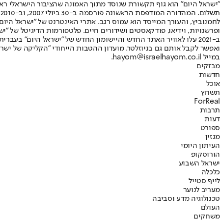
"ישראל היום" הוא גוף תקשורת שנוסד מתוך האמונה שהציבור הישראלי ראוי 
ת
ופרשנויות, וידיאו, פודקאסטים ושידורים חיים. פלטפורמות הדיגיטל של "ישרא
ב-2021 עלו לאוויר האתר החדש והיישומון החדש של "ישראל היום" בע
ואפשר לקבל אותם גם בניוזלטר. מועדון ההטבות הייחודי "הקליקה של ישרא
במייל hayom@israelhayom.co.il.
מבזקים
חדשות
אוכל
תשחץ
ForReal
תרבות
דעות
ספורט
מגזין
העיתון היומי
הורוסקופ
ישראל השבוע
כלכלה
לייף סטייל
מעריב לנוער
טכנולוגיה מדע וסביבה
העולם
משחקים