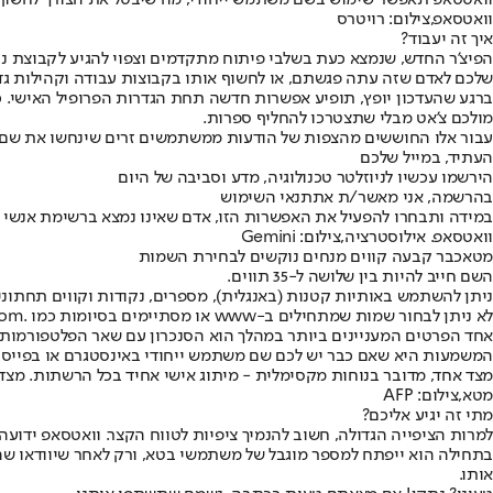
וואטסאפ תאפשר שימוש בשם משתמש ייחודי, מה שיבטל את הצורך לחשוף א
וואטסאפ,צילום: רויטרס
איך זה יעבוד?
הפיצ'ר החדש, שנמצא כעת בשלבי פיתוח מתקדמים וצפוי להגיע לקבוצת נ
שלכם לאדם שזה עתה פגשתם, או לחשוף אותו בקבוצות עבודה וקהילות ג
ברגע שהעדכון יופץ, תופיע אפשרות חדשה תחת הגדרות הפרופיל האישי. כל
מולכם צ'אט מבלי שתצטרכו להחליף ספרות.
עבור אלו החוששים מהצפות של הודעות ממשתמשים זרים שינחשו את שם 
העתיד, במייל שלכם
הירשמו עכשיו לניוזלטר טכנולוגיה, מדע וסביבה של היום
בהרשמה, אני מאשר/ת את
תנאי השימוש
במידה ותבחרו להפעיל את האפשרות הזו, אדם שאינו נמצא ברשימת אנשי ה
וואטסאפ. אילוסטרציה,צילום: Gemini
מטא
כבר קבעה קווים מנחים נוקשים לבחירת השמות
השם חייב להיות בין שלושה ל-35 תווים.
ניתן להשתמש באותיות קטנות (באנגלית), מספרים, נקודות וקווים תחתוני
לא ניתן לבחור שמות שמתחילים ב-www או מסתיימים בסיומות כמו .com, זאת כדי למנוע מצב שבו משתמשים יחשבו שהם מתכתבים עם אתר אינטרנט רשמי או נציגות שירות.
אחד הפרטים המעניינים ביותר במהלך הוא הסנכרון עם שאר הפלטפורמו
המשמעות היא שאם כבר יש לכם שם משתמש ייחודי באינסטגרם או בפייסבוק
מצד אחד, מדובר בנוחות מקסימלית - מיתוג אישי אחיד בכל הרשתות. מצד 
מטא,צילום: AFP
מתי זה יגיע אליכם?
למרות הציפייה הגדולה, חשוב להנמיך ציפיות לטווח הקצר. וואטסאפ ידוע
בתחילה הוא ייפתח למספר מוגבל של משתמשי בטא, ורק לאחר שיוודאו שהמע
אותו.