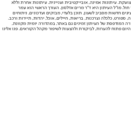
ועקת. עיתונות אמינה, אובייקטיבית ועניינית. עיתונות אחרת וללא
עור החשיפה הגבוה ביותר בימי חול. מו"ל העיתון היא ד"ר מרים אדלסון. העורך הראשי הוא עמר
 והעורך המייסד הוא עמוס רגב. אתרי האינטרנט של "ישראל היום" בעברית ובאנגלית, כמו כן היישומונים (אפליקציות) לאנדרואיד ול-iOS, מציגים חדשות מסביב לשעון, תוכן בלעדי, מבזקים ועדכונים, ניתוחים
, ספורט, כלכלה וצרכנות, בריאות, חיילים, אוכל, יהדות, תיירות ורכב.
דורה המודפסת של העיתון זמינים גם באתר, במהדורה יומית מקוונת,
היום פתוח להערות, לביקורת ולהצעות לשיפור מקהל הקוראים. פנו אלינו