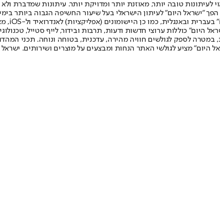
לעיתונות טובה יותר, מאוזנת יותר ומדויקת יותר. עיתונות שמדברת ולא צ
שלום. המהדורה המודפסת הראשונה פורסמה ב-30 ביולי 2007, וב-2010 הפך "ישראל היום" לעיתון הישראלי בעל שי
לחמנוביץ,
ל היום" כוללות ערוצי חדשות ודעות, תרבות ובידור, לייף סטייל, טכנולוגיה
ברית, במטרה לספק לגולשים חוויה מהירה, עדכנית, בטוחה ונוחה. תכני המה
ל היום" מציע לגולשי האתר הנחות ומבצעים על מוצרים ושירותים. ישראל 