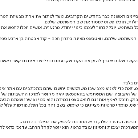
ת מספר הטלפון האישי בפני זרים או בקבוצות.
סיינים ראשונה כבר בחודשים הקרובים, נועד לפתור את אחת מבעיות הפר
דולות, תוכלו פשוט למסור את שם המשתמש שלכם.
 משתמש יוכל לבחור לעצמו כינוי ייחודי. מרגע זה, אנשים יוכלו לחפש 
המשתמש שלהם, וואטסאפ מציגה פתרון חכם - קוד אבטחה בן ארבע ספר
קשר שלכם יצטרך להזין את הקוד שקבעתם כדי ליצור איתכם קשר ראשוני. 
ם בלבד.
ת של הקבוצה. שם המשתמש בוואטסאפ יהיה מקושר למרכז החשבונות של 
, תוכלו לאמץ אותו גם לוואטסאפ (במידה והוא פנוי ואישרו שאתם הבעלי
שני, מומחי פרטיות מציינים כי שימוש בשם זהה בכל הפלטפורמות עלול ל
ה בגישה הזהירה שלה, והיא מתכננת להשיק את הפיצ'ר בהדרגה.
רכות יציבות והסינון עובד כראוי, הוא יופץ לקהל הרחב. עד אז, כדאי 