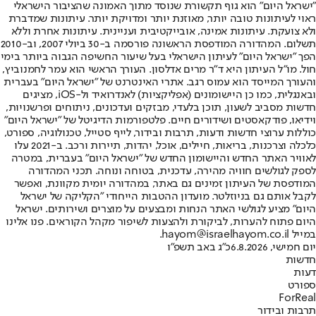
"ישראל היום" הוא גוף תקשורת שנוסד מתוך האמונה שהציבור הישראלי
ראוי לעיתונות טובה יותר, מאוזנת יותר ומדויקת יותר. עיתונות שמדברת
ולא צועקת. עיתונות אמינה, אובייקטיבית ועניינית. עיתונות אחרת וללא
תשלום. המהדורה המודפסת הראשונה פורסמה ב-30 ביולי 2007, וב-2010
הפך "ישראל היום" לעיתון הישראלי בעל שיעור החשיפה הגבוה ביותר בימי
חול. מו"ל העיתון היא ד"ר מרים אדלסון. העורך הראשי הוא עמר לחמנוביץ,
והעורך המייסד הוא עמוס רגב. אתרי האינטרנט של "ישראל היום" בעברית
ובאנגלית, כמו כן היישומונים (אפליקציות) לאנדרואיד ול-iOS, מציגים
חדשות מסביב לשעון, תוכן בלעדי, מבזקים ועדכונים, ניתוחים ופרשנויות,
וידיאו, פודקאסטים ושידורים חיים. פלטפורמות הדיגיטל של "ישראל היום"
כוללות ערוצי חדשות ודעות, תרבות ובידור, לייף סטייל, טכנולוגיה, ספורט,
כלכלה וצרכנות, בריאות, חיילים, אוכל, יהדות, תיירות ורכב. ב-2021 עלו
לאוויר האתר החדש והיישומון החדש של "ישראל היום" בעברית, במטרה
לספק לגולשים חוויה מהירה, עדכנית, בטוחה ונוחה. תכני המהדורה
המודפסת של העיתון זמינים גם באתר, במהדורה יומית מקוונת, ואפשר
לקבל אותם גם בניוזלטר. מועדון ההטבות הייחודי "הקליקה של ישראל
היום" מציע לגולשי האתר הנחות ומבצעים על מוצרים ושירותים. ישראל
היום פתוח להערות, לביקורת ולהצעות לשיפור מקהל הקוראים. פנו אלינו
במייל hayom@israelhayom.co.il.
יום חמישי, 6.8.2026
כ"ג באב תשפ"ו
חדשות
דעות
ספורט
ForReal
תרבות ובידור