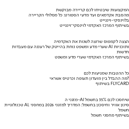
המקצועות שיבטיחו לכם קריירה מבוקשת
מהסבת אקדמאים ועד מדעי הספורט: כל מסלולי הקריירה
בלוינסקי-וינגייט
בשיתוף המרכז האקדמי לוינסקי־וינגייט
הצצה לקמפוס שרוצה לשנות את האקדמיה
שערי מדע ומשפט נוחת בהייטק של רעננה עם מעבדות AI ותוכניות
חדשות
בשיתוף המרכז האקדמי שערי מדע ומשפט
כל ההטבות שמגיעות לכם
מה ההבדל בין מועדון תעופה וכרטיס אשראי?
בשיתוף FLYCARD
מזגני ה-AI שיחסכו לכם 35% בחשמל
טכנולוגיית AI, סינון אוויר וחיסכון בחשמל: המדריך למזגני 2026 במחסני
חשמל
בשיתוף מחסני חשמל