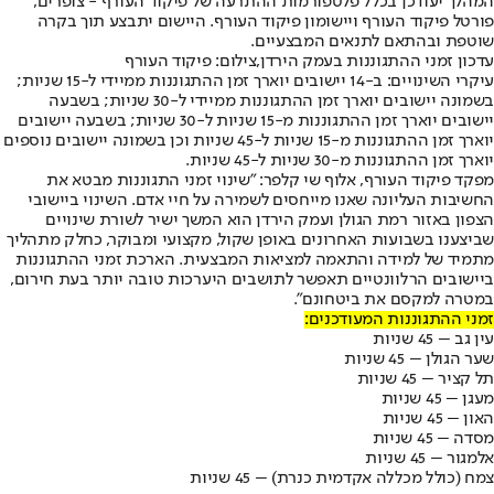
המהלך יעודכן בכלל פלטפורמות ההתרעה של פיקוד העורף - צופרים,
פורטל פיקוד העורף ויישומון פיקוד העורף. היישום יתבצע תוך בקרה
שוטפת ובהתאם לתנאים המבצעיים.
עדכון זמני ההתגוננות בעמק הירדן,צילום: פיקוד העורף
עיקרי השינויים: ב-14 יישובים יוארך זמן ההתגוננות ממיידי ל-15 שניות;
בשמונה יישובים יוארך זמן ההתגוננות ממיידי ל-30 שניות; ⁠בשבעה
יישובים יוארך זמן ההתגוננות מ-15 שניות ל-30 שניות; בשבעה יישובים
יוארך זמן ההתגוננות מ-15 שניות ל-45 שניות וכן בשמונה יישובים נוספים
יוארך זמן ההתגוננות מ-30 שניות ל-45 שניות.
מפקד פיקוד העורף, אלוף שי קלפר: "שינוי זמני התגוננות מבטא את
החשיבות העליונה שאנו מייחסים לשמירה על חיי אדם. השינוי ביישובי
הצפון באזור רמת הגולן ועמק הירדן הוא המשך ישיר לשורת שינויים
שביצענו בשבועות האחרונים באופן שקול, מקצועי ומבוקר, כחלק מתהליך
מתמיד של למידה והתאמה למציאות המבצעית. הארכת זמני ההתגוננות
ביישובים הרלוונטיים תאפשר לתושבים היערכות טובה יותר בעת חירום,
במטרה למקסם את ביטחונם".
זמני ההתגוננות המעודכנים:
עין גב – 45 שניות
שער הגולן – 45 שניות
תל קציר – 45 שניות
מעגן – 45 שניות
האון – 45 שניות
מסדה – 45 שניות
אלמגור – 45 שניות
צמח (כולל מכללה אקדמית כנרת) – 45 שניות