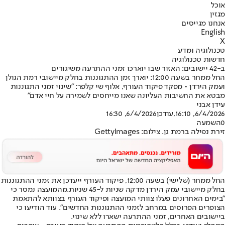
אוכל
מגזין
אנחנו מגייסים
English
X
טכנולוגיה ומדע
חדשות טכנולוגיה
ב-42 יישובים: האזור שבו יוארכו זמני ההתרעה משיגורים
החל ממחר בשעה 12:00: יוארך זמן ההתגוננות בחלק מיישובי רמת הגולן
ועמק הירדן • מפקד פיקוד העורף, אלוף שי קלפר: "שינוי זמני התגוננות
מבטא את החשיבות העליונה שאנו מייחסים לשמירה על חיי אדם"
עידן אבני
6/4/2026, 16:10
,עודכן
6/4/2026, 16:30
0
השמעה
זירת נפילה ברמת גן. צילום: GettyImages
החל ממחר (שלישי) בשעה 12:00, פיקוד העורף ייעדכן את זמני ההתגוננות
בחלק מיישובי עמק הירדן מדקה שניות ל-45 שניות.
מהמועצה נמסר כי
"בימים האחרונים פעלו צוותי המועצה ופיקוד העורף בצוותא להתאמת
הצופרים הפרוסים במרחב לזמני ההתגוננות החדשים". עוד הודיעו כי
ביישובים האחרים, זמני ההתרעה ישארו ללא שינוי.