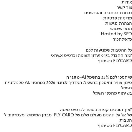
אודות
צור קשר
נבחרת הכתבים והפרשנים
מדיניות פרטיות
הצהרת נגישות
תנאי שימוש
Hosted by SPD
כדאי
להכיר
כל ההטבות שמגיעות לכם
מה ההבדל בין מועדון תעופה וכרטיס אשראי?
בשיתוף FLYCARD
מזגני ה-AI שיחסכו לכם 35% בחשמל
טכנולוגיית AI, סינון אוויר וחיסכון בחשמל: המדריך למזגני 2026 במחסני
חשמל
בשיתוף מחסני חשמל
איך הופכים קניות בסופר לכרטיס טיסה?
מבחן המימוש: מצטרפים ל-FLY CARD של אל על ונהנים מעולם שלם של
הטבות
בשיתוף FLYCARD