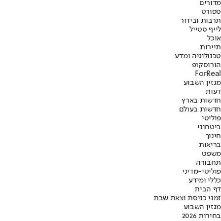
מדורים
ספורט
תרבות ובידור
לייף סטייל
אוכל
תיירות
טכנולוגיה ומדע
הורוסקופ
ForReal
מגזין השבוע
דעות
חדשות בארץ
חדשות בעולם
פוליטי
ביטחוני
חינוך
בריאות
משפט
תחבורה
פוליטי-מדיני
כללי ומידע
דף הבית
זמני כניסת וצאת שבת
מגזין השבוע
בחירות 2026