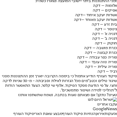
זמני ההתגוננות ביתר יישובי המועצה נשארו כשהיו:
אלומות – דקה
אפיקים – דקה
אשדות יעקב איחוד –דקה
אשדות יעקב מאוחד –דקה
בית זרע – דקה
גינוסר – דקה
דגניה א' – דקה
דגניה ב' – דקה
חוקוק – דקה
כנרת מושבה – דקה
כנרת קבוצה – דקה
פוריה כפר עבודה – דקה
פוריה נווה עובד – דקה
פוריה עילית – דקה
רביד – דקה
פיקוד העורף הודיע אתמול כי ביממה הקרובה יוארך זמן ההתגוננות מפני
שיגור טילים וכטב"מים מכל הגזרות לאילת וסביבתה - מ-30 שניות לדקה
וחצי. על פי הודעת מפקד הפיקוד, אלוף שי קלפר, הצעד התאפשר הודות
ל"תהליכי למידה ושיפור מתמשכים".
טעינו? נתקן! אם מצאתם טעות בכתבה, נשמח שתשתפו אותנו
עקבו אחרינו
G
o
o
g
l
e
News
אזעקות
איראן
הנחיות פיקוד העורף
מבצע שאגת הארי
פיקוד העורף