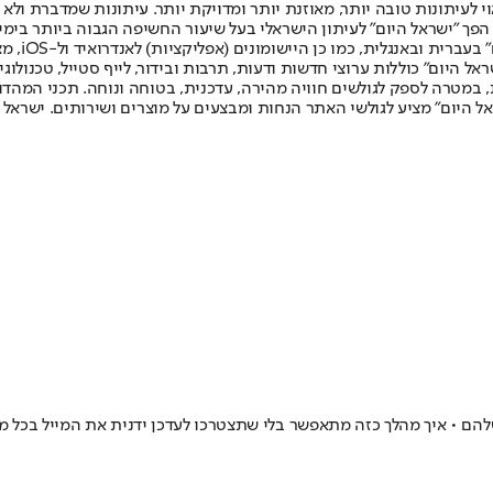
לעיתונות טובה יותר, מאוזנת יותר ומדויקת יותר. עיתונות שמדברת ולא צ
שלום. המהדורה המודפסת הראשונה פורסמה ב-30 ביולי 2007, וב-2010 הפך "ישראל היום" לעיתון הישראלי בעל שי
לחמנוביץ,
ל היום" כוללות ערוצי חדשות ודעות, תרבות ובידור, לייף סטייל, טכנולוגיה
ברית, במטרה לספק לגולשים חוויה מהירה, עדכנית, בטוחה ונוחה. תכני המה
ל היום" מציע לגולשי האתר הנחות ומבצעים על מוצרים ושירותים. ישראל 
 • איך מהלך כזה מתאפשר בלי שתצטרכו לעדכן ידנית את המייל בכל מקו