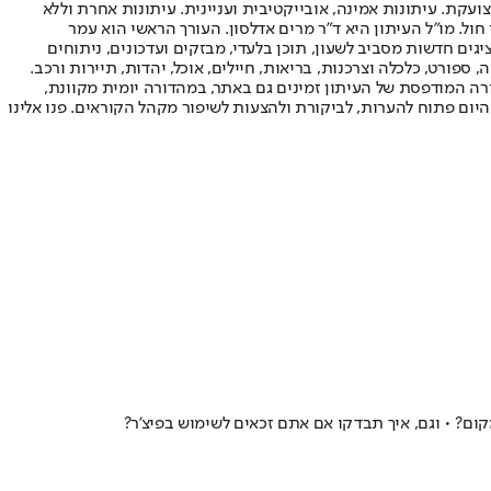
ועקת. עיתונות אמינה, אובייקטיבית ועניינית. עיתונות אחרת וללא
עור החשיפה הגבוה ביותר בימי חול. מו"ל העיתון היא ד"ר מרים אדלסון. העורך הראשי הוא עמר
 והעורך המייסד הוא עמוס רגב. אתרי האינטרנט של "ישראל היום" בעברית ובאנגלית, כמו כן היישומונים (אפליקציות) לאנדרואיד ול-iOS, מציגים חדשות מסביב לשעון, תוכן בלעדי, מבזקים ועדכונים, ניתוחים
, ספורט, כלכלה וצרכנות, בריאות, חיילים, אוכל, יהדות, תיירות ורכב.
דורה המודפסת של העיתון זמינים גם באתר, במהדורה יומית מקוונת,
היום פתוח להערות, לביקורת ולהצעות לשיפור מקהל הקוראים. פנו אלינו
ם? • וגם, איך תבדקו אם אתם זכאים לשימוש בפיצ'ר?