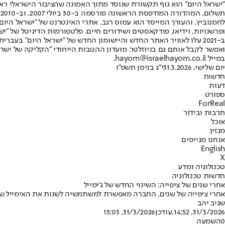
"ישראל היום" הוא גוף תקשורת שנוסד מתוך האמונה שהציבור הישראלי ראוי 
ת
ופרשנויות, וידיאו, פודקאסטים ושידורים חיים. פלטפורמות הדיגיטל של "ישרא
ב-2021 עלו לאוויר האתר החדש והיישומון החדש של "ישראל היום" בע
ואפשר לקבל אותם גם בניוזלטר. מועדון ההטבות הייחודי "הקליקה של ישרא
במייל hayom@israelhayom.co.il.
יום שלישי, 31.3.2026
י"ג בניסן תשפ"ו
חדשות
דעות
ספורט
ForReal
תרבות ובידור
אוכל
מגזין
אנחנו מגייסים
English
X
טכנולוגיה ומדע
חדשות טכנולוגיה
אחרי שנים של ציפייה: השינוי החדש של ג'ימייל
אחרי ציפייה של שנים, החברה מאפשרת למשתמשיה לשנות את האימייל שלהם
שגיב יהב
31/3/2026, 14:52
,עודכן
31/3/2026, 15:03
0
השמעה