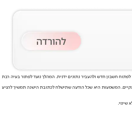
פני ה-@gmail.com), מבלי להיאלץ לפתוח חשבון חדש ולהעביר נתונים ידנית. המהלך נועד לפתור בעיה רבת
הקיים. המשמעות היא שכל הודעה שתישלח לכתובת הישנה תמשיך להגיע