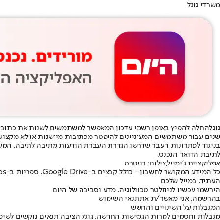
משרדי גוגל
גוגל
החלה להפיץ באופן רשמי עדכון המאפשר למשתמשים לשנות את כתוב
שנים עבור משתמשים המעוניינים להיפטר מכתובות מיושנות או לא מקצועי
בניגוד לפתרונות העבר שדרשו הגדרת העברת הודעות מתיבה לתיבה, המ
לתיבת הדואר הנכנס.
אפליקציית ג'ימייל,צילום: רויטרס
כל המידע המקושר לחשבון - כולל קבצים ב-Google Drive, ספריות ב-Google Photos, רכישות בחנות האפליקציות והיסטוריית יוטיוב - נשמר ללא שינוי.
העתיד, במייל שלכם
הירשמו עכשיו לניוזלטר טכנולוגיה, מדע וסביבה של היום
בהרשמה, אני מאשר/ת את
תנאי השימוש
המגבלות על השינויים והחשש
מגבלות וחסמים למרות הגמישות החדשה, גוגל הציבה תנאים נוקשים לשימו