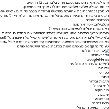
ניתן לשנות את הכתובת פעם אחת בלבד בכל 12 חודשים.
קיימת הגבלה של עד שלושה שינויים לכל אורך חיי החשבון.
לא ניתן לבחור כתובת שהייתה בשימוש ונמחקה בעבר על ידי משתמש אחר
היבטים ביקורתיים ובעיות פוטנציאליות השינוי אינו מהווה "מחיקה" מו
הכתובת הישנה.
גוגל,צילום: יוסי חי חנוכה
האם אנחנו יכולים להשתמש כבר בפיצ'ר?
העדכון מופץ בהדרגה ואינו זמין עדיין לכלל המשתמשים בעולם בו-זמנית. כ
ב"אימייל" ולבדוק האם מופיעה האופציה "שינוי אימייל של חשבון גוגל" (Change Google Account email).
במידה והאפשרות אינה מופיעה, המשמעות היא שהחשבון טרם קיבל את העדכ
טעינו? נתקן! אם מצאתם טעות בכתבה, נשמח שתשתפו אותנו
עקבו אחרינו
G
o
o
g
l
e
News
ג'ימייל
גוגל
עדכוני טכנולוגיה
מדורים
ספורט
דעות
תרבות ובידור
לייף סטייל
הורוסקופ
שישבת
סוף שבוע
כדאי להכיר
סיפור המשק הישראלי