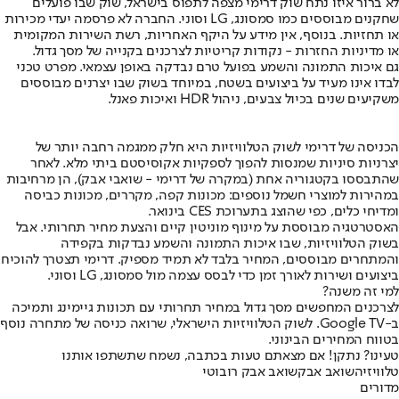
לא ברור איזו נתח שוק דרימי מצפה לתפוס בישראל, שוק שבו פועלים
שחקנים מבוססים כמו סמסונג, LG וסוני. החברה לא פרסמה יעדי מכירות
או תחזיות. בנוסף, אין מידע על היקף האחריות, רשת השירות המקומית
או מדיניות החזרות - נקודות קריטיות לצרכנים בקנייה של מסך גדול.
גם איכות התמונה והשמע בפועל טרם נבדקה באופן עצמאי. מפרט טכני
לבדו אינו מעיד על ביצועים בשטח, במיוחד בשוק שבו יצרנים מבוססים
משקיעים שנים בכיול צבעים, ניהול HDR ואיכות פאנל.
הכניסה של דרימי לשוק הטלוויזיות היא חלק ממגמה רחבה יותר של
יצרניות סיניות שמנסות להפוך לספקיות אקוסיסטם ביתי מלא. לאחר
שהתבססו בקטגוריה אחת (במקרה של דרימי - שואבי אבק), הן מרחיבות
במהירות למוצרי חשמל נוספים: מכונות קפה, מקררים, מכונות כביסה
ומדיחי כלים, כפי שהוצג בתערוכת CES בינואר.
האסטרטגיה מבוססת על מינוף מוניטין קיים והצעת מחיר תחרותי. אבל
בשוק הטלוויזיות, שבו איכות התמונה והשמע נבדקות בקפידה
והמתחרים מבוססים, המחיר בלבד לא תמיד מספיק. דרימי תצטרך להוכיח
ביצועים ושירות לאורך זמן כדי לבסס עצמה מול סמסונג, LG וסוני.
למי זה משנה?
לצרכנים המחפשים מסך גדול במחיר תחרותי עם תכונות גיימינג ותמיכה
ב-Google TV. לשוק הטלוויזיות הישראלי, שרואה כניסה של מתחרה נוסף
בטווח המחירים הבינוני.
טעינו? נתקן! אם מצאתם טעות בכתבה, נשמח שתשתפו אותנו
טלוויזיה
שואב אבק
שואב אבק רובוטי
מדורים