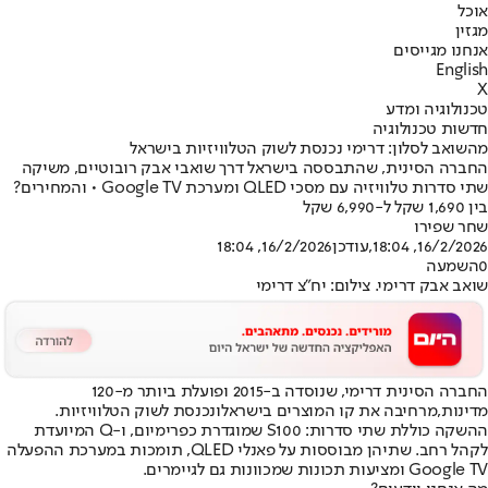
אוכל
מגזין
אנחנו מגייסים
English
X
טכנולוגיה ומדע
חדשות טכנולוגיה
מהשואב לסלון: דרימי נכנסת לשוק הטלוויזיות בישראל
החברה הסינית, שהתבססה בישראל דרך שואבי אבק רובוטיים, משיקה
שתי סדרות טלוויזיה עם מסכי QLED ומערכת Google TV • והמחירים?
בין 1,690 שקל ל-6,990 שקל
שחר שפירו
16/2/2026, 18:04
,עודכן
16/2/2026, 18:04
0
השמעה
שואב אבק דרימי. צילום: יח"צ דרימי
החברה הסינית דרימי, שנוסדה ב-2015 ופועלת ביותר מ-120
מדינות,
מרחיבה את קו המוצרים בישראל
ונכנסת לשוק הטלוויזיות.
ההשקה כוללת שתי סדרות: S100 שמוגדרת כפרימיום, ו-Q המיועדת
לקהל רחב. שתיהן מבוססות על פאנלי QLED, תומכות במערכת ההפעלה
Google TV ומציעות תכונות שמכוונות גם לגיימרים.