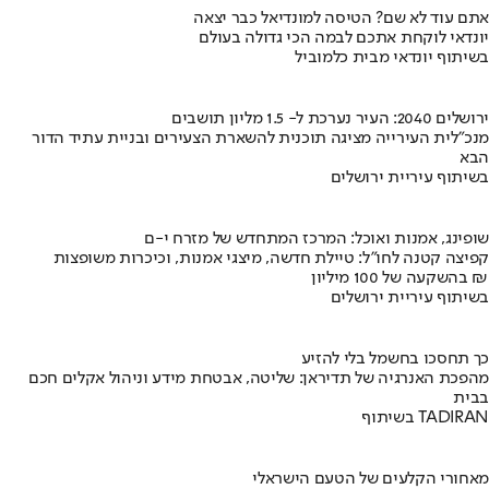
אתם עוד לא שם? הטיסה למונדיאל כבר יצאה
יונדאי לוקחת אתכם לבמה הכי גדולה בעולם
בשיתוף יונדאי מבית כלמוביל
ירושלים 2040: העיר נערכת ל- 1.5 מליון תושבים
מנכ"לית העירייה מציגה תוכנית להשארת הצעירים ובניית עתיד הדור
הבא
בשיתוף עיריית ירושלים
שופינג, אמנות ואוכל: המרכז המתחדש של מזרח י-ם
קפיצה קטנה לחו"ל: טיילת חדשה, מיצגי אמנות, וכיכרות משופצות
בהשקעה של 100 מיליון ₪
בשיתוף עיריית ירושלים
כך תחסכו בחשמל בלי להזיע
מהפכת האנרגיה של תדיראן: שליטה, אבטחת מידע וניהול אקלים חכם
בבית
בשיתוף TADIRAN
מאחורי הקלעים של הטעם הישראלי