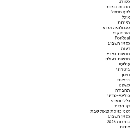
ספורט
תרבות ובידור
לייף סטייל
אוכל
תיירות
טכנולוגיה ומדע
הורוסקופ
ForReal
מגזין השבוע
דעות
חדשות בארץ
חדשות בעולם
פוליטי
ביטחוני
חינוך
בריאות
משפט
תחבורה
פוליטי-מדיני
כללי ומידע
דף הבית
זמני כניסת וצאת שבת
מגזין השבוע
בחירות 2026
אודות