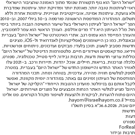
"ישראל היום" הוא גוף תקשורת שנוסד מתוך האמונה שהציבור הישראלי
ראוי לעיתונות טובה יותר, מאוזנת יותר ומדויקת יותר. עיתונות שמדברת
ולא צועקת. עיתונות אמינה, אובייקטיבית ועניינית. עיתונות אחרת וללא
תשלום. המהדורה המודפסת הראשונה פורסמה ב-30 ביולי 2007, וב-2010
הפך "ישראל היום" לעיתון הישראלי בעל שיעור החשיפה הגבוה ביותר בימי
חול. מו"ל העיתון היא ד"ר מרים אדלסון. העורך הראשי הוא עמר לחמנוביץ,
והעורך המייסד הוא עמוס רגב. אתרי האינטרנט של "ישראל היום" בעברית
ובאנגלית, כמו כן היישומונים (אפליקציות) לאנדרואיד ול-iOS, מציגים
חדשות מסביב לשעון, תוכן בלעדי, מבזקים ועדכונים, ניתוחים ופרשנויות,
וידיאו, פודקאסטים ושידורים חיים. פלטפורמות הדיגיטל של "ישראל היום"
כוללות ערוצי חדשות ודעות, תרבות ובידור, לייף סטייל, טכנולוגיה, ספורט,
כלכלה וצרכנות, בריאות, חיילים, אוכל, יהדות, תיירות ורכב. ב-2021 עלו
לאוויר האתר החדש והיישומון החדש של "ישראל היום" בעברית, במטרה
לספק לגולשים חוויה מהירה, עדכנית, בטוחה ונוחה. תכני המהדורה
המודפסת של העיתון זמינים גם באתר, במהדורה יומית מקוונת, ואפשר
לקבל אותם גם בניוזלטר. מועדון ההטבות הייחודי "הקליקה של ישראל
היום" מציע לגולשי האתר הנחות ומבצעים על מוצרים ושירותים. ישראל
היום פתוח להערות, לביקורת ולהצעות לשיפור מקהל הקוראים. פנו אלינו
במייל hayom@israelhayom.co.il.
יום שבת, 6.6.2026
כ"א בסיון תשפ"ו
חדשות
דעות
ספורט
ForReal
תרבות ובידור