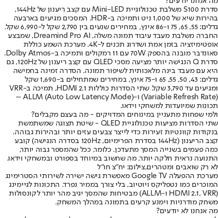
מה אנחנו יודעים?
סדרת S100 משלבת טכנולוגיית Mini-LED עם קצב ריענון של 144Hz,
בהירות שיא של 1,000 ניט ותמיכה ב-HDR. המסכים מגיעים בארבעה
גדלים: 55, 65, 75 ו-86 אינץ, במחירים שנעים בין 2,790 שקל ל-6,990 שקל.
החברה משלבת מעבד עיבוד תמונה משלה, Dreamind Pro AI, שמבצע
אופטימיזציה בזמן אמת ושדרוג תכנים ל-4K. מערכת השמע כוללת
סאונדבר מובנה בהספק 70W עם 11 רמקולים ותמיכה ב-Dolby Atmos.
סדרת Q הנגישה יותר מציעה מסכי QLED עם קצב ריענון של 120Hz, גם
היא עם מעבד בינה מלאכותית לשיפור תמונה. הסדרה זמינה בחמישה
גדלים: 43, 50, 55, 65 ו-75 אינץ, במחירים שמתחילים ב-1,690 שקל
ומגיעים עד 3,790 שקל. שתי הסדרות כוללות HDMI 2.1, תמיכה ב-VRR
(Variable Refresh Rate) ו-ALLM (Auto Low Latency Mode) –
תכונות שמיועדות למשחקי וידאו.
ולמי שפחות מתעניין במינוחים המדויקים - מה בעצם מקבלים?
שתי הסדרות מציעות טכנולוגיית QLED - שיטת תצוגה שמשתמשת
בנקודות קוונטיות זעירות כדי לייצר צבעים עזים יותר ובהירות גבוהה.
קצב הריענון (144Hz בסדרת הפרימיום, 120Hz בסדרה הנגישה) קובע
כמה פעמים בשנייה המסך מתעדכן. כלומר, ככל שהמספר גבוה יותר,
התנועה נראית חלקה יותר, מה שחשוב במיוחד בספורט ובמשחקי וידאו.
לא רק שואבים ומטהרים,צילום: יח"צ חו"ל
מערכת ההפעלה Google TV מאפשרת גישה ישירה לשירותי הסטרימינג
המוכרים כמו נטפליקס ויוטיוב, בלי צורך בממיר נפרד. התכונות לגיימינג
(HDMI 2.1, VRR ו-ALLM) מבטיחות שהמסך יגיב מהר יותר לקונסולות
משחק מודרניות וימנע קרעים בתמונה במהלך המשחק.
מה אנחנו לא יודעים?