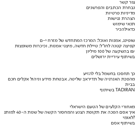
צור קשר
נבחרת הכתבים והפרשנים
מדיניות פרטיות
הצהרת נגישות
תנאי שימוש
כדאי
להכיר
שופינג, אמנות ואוכל: המרכז המתחדש של מזרח י-ם
קפיצה קטנה לחו"ל: טיילת חדשה, מיצגי אמנות, וכיכרות משופצות
בהשקעה של 100 מיליון ₪
בשיתוף עיריית ירושלים
כך תחסכו בחשמל בלי להזיע
מהפכת האנרגיה של תדיראן: שליטה, אבטחת מידע וניהול אקלים חכם
בבית
בשיתוף TADIRAN
מאחורי הקלעים של הטעם הישראלי
איך אסם הפכה את תקופת הצנע והמחסור הקשה של שנות ה-40 למותג
לאומי?
בשיתוף אסם