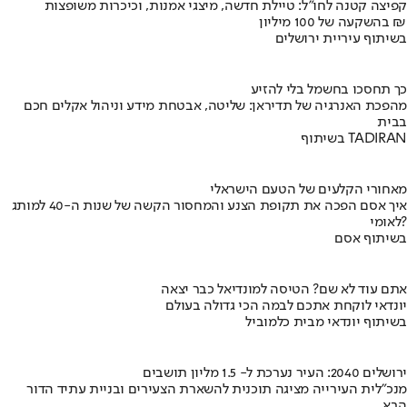
קפיצה קטנה לחו"ל: טיילת חדשה, מיצגי אמנות, וכיכרות משופצות
בהשקעה של 100 מיליון ₪
בשיתוף עיריית ירושלים
כך תחסכו בחשמל בלי להזיע
מהפכת האנרגיה של תדיראן: שליטה, אבטחת מידע וניהול אקלים חכם
בבית
בשיתוף TADIRAN
מאחורי הקלעים של הטעם הישראלי
איך אסם הפכה את תקופת הצנע והמחסור הקשה של שנות ה-40 למותג
לאומי?
בשיתוף אסם
אתם עוד לא שם? הטיסה למונדיאל כבר יצאה
יונדאי לוקחת אתכם לבמה הכי גדולה בעולם
בשיתוף יונדאי מבית כלמוביל
ירושלים 2040: העיר נערכת ל- 1.5 מליון תושבים
מנכ"לית העירייה מציגה תוכנית להשארת הצעירים ובניית עתיד הדור
הבא