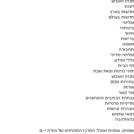
מגזין השבוע
דעות
חדשות בארץ
חדשות בעולם
פוליטי
ביטחוני
חינוך
בריאות
משפט
תחבורה
פוליטי-מדיני
כללי ומידע
דף הבית
זמני כניסת וצאת שבת
מגזין השבוע
בחירות 2026
אודות
צור קשר
נבחרת הכתבים והפרשנים
מדיניות פרטיות
הצהרת נגישות
תנאי שימוש
כדאי
להכיר
שופינג, אמנות ואוכל: המרכז המתחדש של מזרח י-ם