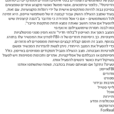
קטן של משתמשים העומדים בפני איומים חמורים וממוקדים לביטחונם
הדיגיטלי", כלומר עיתונאים, אנשי ממשל ואנשי מקצוע אחרים שנמצאים
בסיכון גבוה להיות מותקפים אישית על ידי רוגלות מקצועיות. עם זאת,
בעוד שמצב הנעילה הושק עבור קבוצה זו של משתמשי אייפון, היא זמינה
לכל המשתמשים - אם כי אפל מזהירה כי מדובר ב"הגנה קיצונית שיש
להפעיל אם אתה חושב שאתה נמצא תחת מתקפת סייבר".
כמו לבנה חסרת שימוש,צילום: אי.אף.פי
המצב הופך את האייפון ל"בלתי חדיר" והוא חסין מפני מניפולציות
חיצוניות. כך, ניסיונות חוזרים של ה-FBI לפרוץ את המכשיר עלו בתוהו.
בנוסף, מצב זה חוסם קבלת קבצים ושיחות ממספרים לא מזוהים.
כדי להפעיל את המצב הייחודי, ניתן לגשת להגדרות המכשיר ומשם
לפרטיות ואבטחה. מצב הנעילה מגביל תפקודים מסוימים באייפון, כולל
חסימתם או הגבלתם של אפליקציות, אתרים ותכונות מסוימות ויש לפעול
בשיקול דעת כאשר ניגשים להפעיל אותו.
טעינו? נתקן! אם מצאתם טעות בכתבה, נשמח שתשתפו אותנו
FBI
אייפון
מדורים
ספורט
תרבות ובידור
לייף סטייל
אוכל
תיירות
טכנולוגיה ומדע
הורוסקופ
ForReal