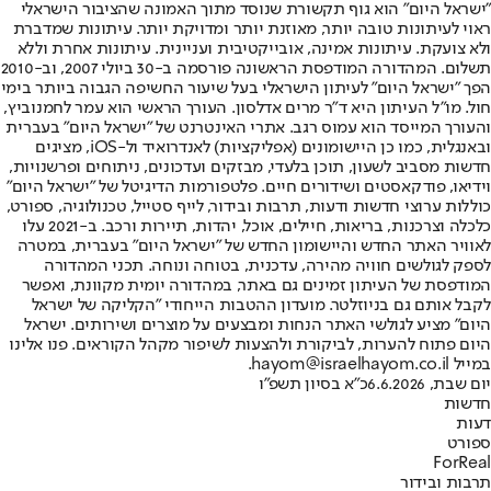
"ישראל היום" הוא גוף תקשורת שנוסד מתוך האמונה שהציבור הישראלי
ראוי לעיתונות טובה יותר, מאוזנת יותר ומדויקת יותר. עיתונות שמדברת
ולא צועקת. עיתונות אמינה, אובייקטיבית ועניינית. עיתונות אחרת וללא
תשלום. המהדורה המודפסת הראשונה פורסמה ב-30 ביולי 2007, וב-2010
הפך "ישראל היום" לעיתון הישראלי בעל שיעור החשיפה הגבוה ביותר בימי
חול. מו"ל העיתון היא ד"ר מרים אדלסון. העורך הראשי הוא עמר לחמנוביץ,
והעורך המייסד הוא עמוס רגב. אתרי האינטרנט של "ישראל היום" בעברית
ובאנגלית, כמו כן היישומונים (אפליקציות) לאנדרואיד ול-iOS, מציגים
חדשות מסביב לשעון, תוכן בלעדי, מבזקים ועדכונים, ניתוחים ופרשנויות,
וידיאו, פודקאסטים ושידורים חיים. פלטפורמות הדיגיטל של "ישראל היום"
כוללות ערוצי חדשות ודעות, תרבות ובידור, לייף סטייל, טכנולוגיה, ספורט,
כלכלה וצרכנות, בריאות, חיילים, אוכל, יהדות, תיירות ורכב. ב-2021 עלו
לאוויר האתר החדש והיישומון החדש של "ישראל היום" בעברית, במטרה
לספק לגולשים חוויה מהירה, עדכנית, בטוחה ונוחה. תכני המהדורה
המודפסת של העיתון זמינים גם באתר, במהדורה יומית מקוונת, ואפשר
לקבל אותם גם בניוזלטר. מועדון ההטבות הייחודי "הקליקה של ישראל
היום" מציע לגולשי האתר הנחות ומבצעים על מוצרים ושירותים. ישראל
היום פתוח להערות, לביקורת ולהצעות לשיפור מקהל הקוראים. פנו אלינו
במייל hayom@israelhayom.co.il.
יום שבת, 6.6.2026
כ"א בסיון תשפ"ו
חדשות
דעות
ספורט
ForReal
תרבות ובידור