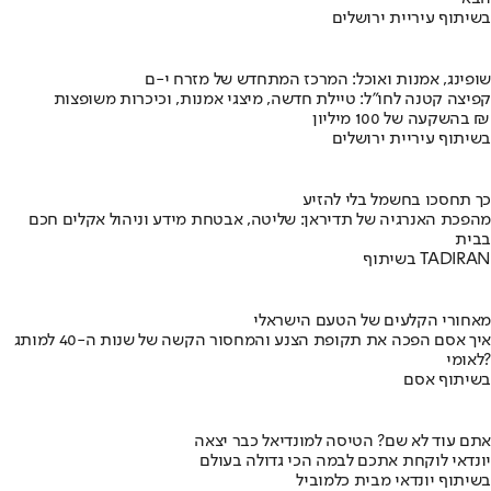
בשיתוף עיריית ירושלים
שופינג, אמנות ואוכל: המרכז המתחדש של מזרח י-ם
קפיצה קטנה לחו"ל: טיילת חדשה, מיצגי אמנות, וכיכרות משופצות
בהשקעה של 100 מיליון ₪
בשיתוף עיריית ירושלים
כך תחסכו בחשמל בלי להזיע
מהפכת האנרגיה של תדיראן: שליטה, אבטחת מידע וניהול אקלים חכם
בבית
בשיתוף TADIRAN
מאחורי הקלעים של הטעם הישראלי
איך אסם הפכה את תקופת הצנע והמחסור הקשה של שנות ה-40 למותג
לאומי?
בשיתוף אסם
אתם עוד לא שם? הטיסה למונדיאל כבר יצאה
יונדאי לוקחת אתכם לבמה הכי גדולה בעולם
בשיתוף יונדאי מבית כלמוביל