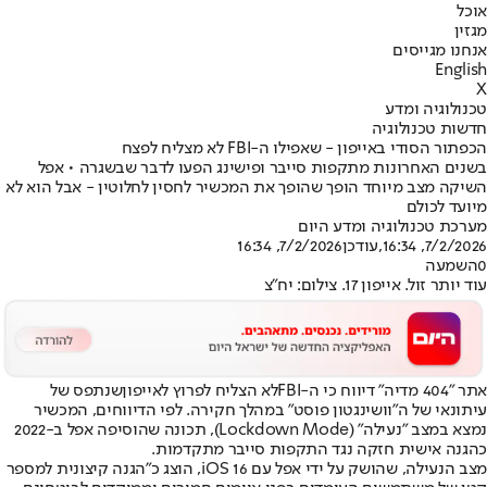
אוכל
מגזין
אנחנו מגייסים
English
X
טכנולוגיה ומדע
חדשות טכנולוגיה
הכפתור הסודי באייפון - שאפילו ה-FBI לא מצליח לפצח
בשנים האחרונות מתקפות סייבר ופישינג הפעו לדבר שבשגרה • אפל
השיקה מצב מיוחד הופך שהופך את המכשיר לחסין לחלוטין - אבל הוא לא
מיועד לכולם
מערכת טכנולוגיה ומדע היום
7/2/2026, 16:34
,עודכן
7/2/2026, 16:34
0
השמעה
עוד יותר זול. אייפון 17. צילום: יח"צ
אתר "404 מדיה" דיווח כי ה-FBI
לא הצליח לפרוץ לאייפון
שנתפס של
עיתונאי של ה"וושינגטון פוסט" במהלך חקירה. לפי הדיווחים, המכשיר
נמצא במצב "נעילה" (Lockdown Mode), תכונה שהוסיפה אפל ב-2022
כהגנה אישית חזקה נגד התקפות סייבר מתקדמות.
מצב הנעילה, שהושק על ידי אפל עם iOS 16, הוצג כ"הגנה קיצונית למספר