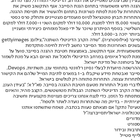
בעידן שבו עננים מאפיינים את המרחב הדיגיטלי המודרני, נוצר מרחב
הגנה חדש ומשמעותי בתחום הגנת הסייבר. אגף התקשוב משיק את
התחרות על מנת לפתח כשרונות בתחום ולהעשיר את תפיסת ההגנה.
התחרות תבחן פוטנציאל לגיוס מועמדים מצטיינים ותחלק פרס כספי
בשווי 15,000 דולר למנצח, 10,000 דולר למקום השני ו-7,000 דולר למקום
השלישי; בנוסף הפיתרון שיוכר על ידי פאנל מומחים כיצירתי ומעניין
ביותר יזכה ב-3,000 דולר.
סייבר (אילוסטרציה). "שדה הקרב הדיגיטלי השתנה",צילום: gettyimages
בשנים האחרונות ממד הסייבר נחשב לזירת לחימה מתקדמת
ומשמעותית. אגף התקשוב, באמצעות חטיבת ההגנה בסייבר, פועל על
מנת לנטרל איומים במרחב הדיגיטלי ולסכל את האיום הבא על מנת לשמור
על ביטחונה של מדינת ישראל.
ההרשמה מיועדת לבעלי נסיון רלוונטי בתחומי ענן, תשתיות, Devops,
סייבר ואבטחת מידע שיקבלו ב-1 במארס לתיבת המייל שלהם את הקישור
לתחרות עצמה. התחרות פתוחה רק לגולשים בישראל.
לדברי מוביל התחרות מטעם חטיבת ההגנה בסייבר, סא"ל א': "בעידן הענן,
שדה הקרב הדיגיטלי השתנה: הגבולות מטושטשים, הקצב מהיר, והאיום
מתפתח כל הזמן. כדי לנצח אנחנו צריכים מצוינות מקצועית וחשיבה
יצירתית - בדיוק מה שהתחרות נועדה לאתר ולטפח".
טעינו? נתקן! אם מצאתם טעות בכתבה, נשמח שתשתפו אותנו
טכנולוגיה ישראלית
סייבר
צה"ל
מדורים
ספורט
תרבות ובידור
לייף סטייל