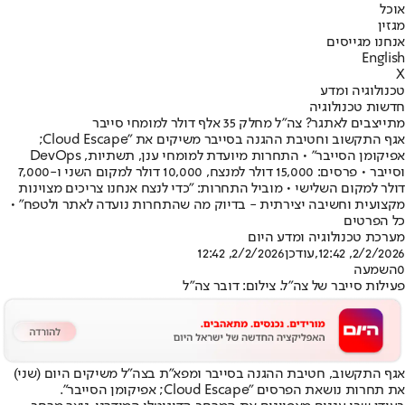
אוכל
מגזין
אנחנו מגייסים
English
X
טכנולוגיה ומדע
חדשות טכנולוגיה
מתייצבים לאתגר? צה"ל מחלק 35 אלף דולר למומחי סייבר
אגף התקשוב וחטיבת ההגנה בסייבר משיקים את "Cloud Escape;
אפיקומן הסייבר" • התחרות מיועדת למומחי ענן, תשתיות, DevOps
וסייבר • פרסים: 15,000 דולר למנצח, 10,000 דולר למקום השני ו-7,000
דולר למקום השלישי • מוביל התחרות: "כדי לנצח אנחנו צריכים מצוינות
מקצועית וחשיבה יצירתית - בדיוק מה שהתחרות נועדה לאתר ולטפח" •
כל הפרטים
מערכת טכנולוגיה ומדע היום
2/2/2026, 12:42
,עודכן
2/2/2026, 12:42
0
השמעה
פעילות סייבר של צה"ל. צילום: דובר צה"ל
אגף התקשוב, חטיבת ההגנה בסייבר ומפא"ת בצה"ל משיקים היום (שני)
את תחרות נושאת הפרסים "
Cloud Escape; אפיקומן הסייבר
".