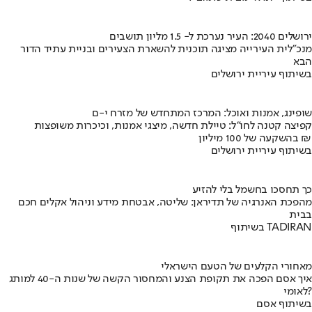
ירושלים 2040: העיר נערכת ל- 1.5 מליון תושבים
מנכ"לית העירייה מציגה תוכנית להשארת הצעירים ובניית עתיד הדור
הבא
בשיתוף עיריית ירושלים
שופינג, אמנות ואוכל: המרכז המתחדש של מזרח י-ם
קפיצה קטנה לחו"ל: טיילת חדשה, מיצגי אמנות, וכיכרות משופצות
בהשקעה של 100 מיליון ₪
בשיתוף עיריית ירושלים
כך תחסכו בחשמל בלי להזיע
מהפכת האנרגיה של תדיראן: שליטה, אבטחת מידע וניהול אקלים חכם
בבית
בשיתוף TADIRAN
מאחורי הקלעים של הטעם הישראלי
איך אסם הפכה את תקופת הצנע והמחסור הקשה של שנות ה-40 למותג
לאומי?
בשיתוף אסם