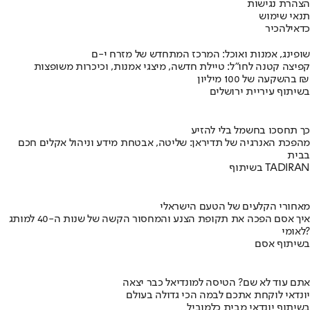
הצהרת נגישות
תנאי שימוש
כדאי
להכיר
שופינג, אמנות ואוכל: המרכז המתחדש של מזרח י-ם
קפיצה קטנה לחו"ל: טיילת חדשה, מיצגי אמנות, וכיכרות משופצות
בהשקעה של 100 מיליון ₪
בשיתוף עיריית ירושלים
כך תחסכו בחשמל בלי להזיע
מהפכת האנרגיה של תדיראן: שליטה, אבטחת מידע וניהול אקלים חכם
בבית
בשיתוף TADIRAN
מאחורי הקלעים של הטעם הישראלי
איך אסם הפכה את תקופת הצנע והמחסור הקשה של שנות ה-40 למותג
לאומי?
בשיתוף אסם
אתם עוד לא שם? הטיסה למונדיאל כבר יצאה
יונדאי לוקחת אתכם לבמה הכי גדולה בעולם
בשיתוף יונדאי מבית כלמוביל