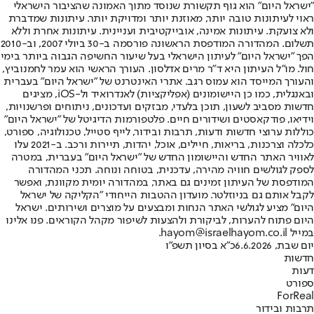
"ישראל היום" הוא גוף תקשורת שנוסד מתוך האמונה שהציבור הישראלי
ראוי לעיתונות טובה יותר, מאוזנת יותר ומדויקת יותר. עיתונות שמדברת
ולא צועקת. עיתונות אמינה, אובייקטיבית ועניינית. עיתונות אחרת וללא
תשלום. המהדורה המודפסת הראשונה פורסמה ב-30 ביולי 2007, וב-2010
הפך "ישראל היום" לעיתון הישראלי בעל שיעור החשיפה הגבוה ביותר בימי
חול. מו"ל העיתון היא ד"ר מרים אדלסון. העורך הראשי הוא עמר לחמנוביץ,
והעורך המייסד הוא עמוס רגב. אתרי האינטרנט של "ישראל היום" בעברית
ובאנגלית, כמו כן היישומונים (אפליקציות) לאנדרואיד ול-iOS, מציגים
חדשות מסביב לשעון, תוכן בלעדי, מבזקים ועדכונים, ניתוחים ופרשנויות,
וידיאו, פודקאסטים ושידורים חיים. פלטפורמות הדיגיטל של "ישראל היום"
כוללות ערוצי חדשות ודעות, תרבות ובידור, לייף סטייל, טכנולוגיה, ספורט,
כלכלה וצרכנות, בריאות, חיילים, אוכל, יהדות, תיירות ורכב. ב-2021 עלו
לאוויר האתר החדש והיישומון החדש של "ישראל היום" בעברית, במטרה
לספק לגולשים חוויה מהירה, עדכנית, בטוחה ונוחה. תכני המהדורה
המודפסת של העיתון זמינים גם באתר, במהדורה יומית מקוונת, ואפשר
לקבל אותם גם בניוזלטר. מועדון ההטבות הייחודי "הקליקה של ישראל
היום" מציע לגולשי האתר הנחות ומבצעים על מוצרים ושירותים. ישראל
היום פתוח להערות, לביקורת ולהצעות לשיפור מקהל הקוראים. פנו אלינו
במייל hayom@israelhayom.co.il.
יום שבת, 6.6.2026
כ"א בסיון תשפ"ו
חדשות
דעות
ספורט
ForReal
תרבות ובידור