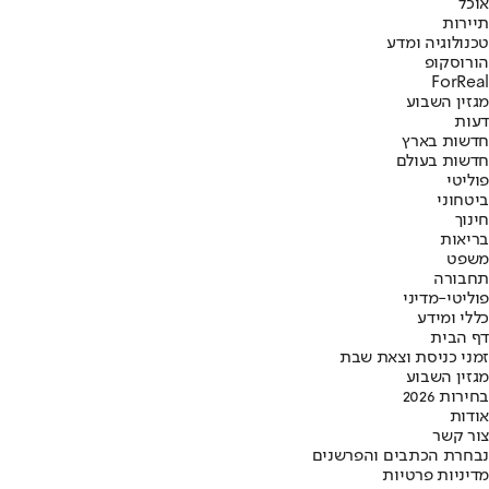
אוכל
תיירות
טכנולוגיה ומדע
הורוסקופ
ForReal
מגזין השבוע
דעות
חדשות בארץ
חדשות בעולם
פוליטי
ביטחוני
חינוך
בריאות
משפט
תחבורה
פוליטי-מדיני
כללי ומידע
דף הבית
זמני כניסת וצאת שבת
מגזין השבוע
בחירות 2026
אודות
צור קשר
נבחרת הכתבים והפרשנים
מדיניות פרטיות