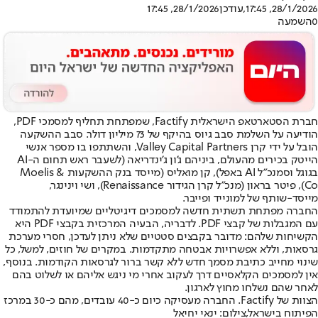
28/1/2026, 17:45
,עודכן
28/1/2026, 17:45
0
השמעה
חברת הסטארטאפ הישראלית Factify, שמפתחת תחליף למסמכי PDF,
הודיעה על השלמת סבב גיוס בהיקף של 73 מיליון דולר. סבב ההשקעה
הובל על ידי קרן Valley Capital Partners, והשתתפו בו מספר אנשי
הייטק בכירים מהעולם, ביניהם ג'ון ג'ינדריאה (לשעבר ראש תחום ה-AI
בגוגל וסמנכ"ל AI באפל), קן מואליס (מייסד בנק ההשקעות Moelis &
Co), פיטר בראון (מנכ"ל קרן הגידור Renaissance), ושי וינינגר,
מייסד-שותף של למונייד ופייבר.
החברה מפתחת תשתית חדשה למסמכים דיגיטליים שמיועדת להתמודד
עם המגבלות של קבצי PDF. לדבריה, הבעיה המרכזית בקבצי PDF היא
הקשיחות שלהם: מדובר בקבצים סטטיים שלא ניתן לעדכן, חסרי מערכת
גרסאות, וללא אפשרויות אבטחה מתקדמות. במקרים של חוזים, למשל, כל
שינוי מחייב כתיבת מסמך חדש ללא קשר ברור לגרסאות הקודמות. בנוסף,
אין למסמכים הקלאסיים דרך לעקוב אחרי מי ניגש אליהם או לשלוט בהם
לאחר שהם נשלחו מחוץ לארגון.
הצוות של Factify. החברה מעסיקה כיום כ-40 עובדים, מהם כ-30 במרכז
הפיתוח בישראל,צילום: ינאי יחיאל