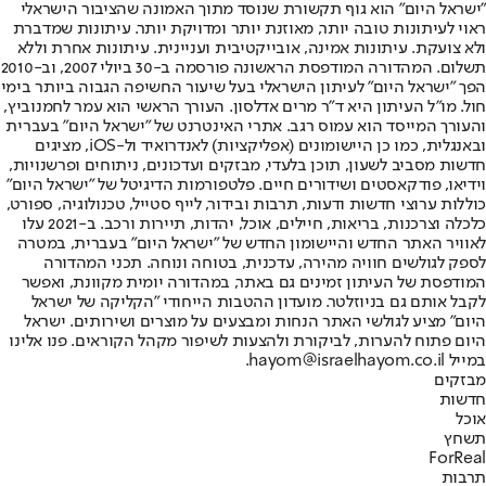
"ישראל היום" הוא גוף תקשורת שנוסד מתוך האמונה שהציבור הישראלי
ראוי לעיתונות טובה יותר, מאוזנת יותר ומדויקת יותר. עיתונות שמדברת
ולא צועקת. עיתונות אמינה, אובייקטיבית ועניינית. עיתונות אחרת וללא
תשלום. המהדורה המודפסת הראשונה פורסמה ב-30 ביולי 2007, וב-2010
הפך "ישראל היום" לעיתון הישראלי בעל שיעור החשיפה הגבוה ביותר בימי
חול. מו"ל העיתון היא ד"ר מרים אדלסון. העורך הראשי הוא עמר לחמנוביץ,
והעורך המייסד הוא עמוס רגב. אתרי האינטרנט של "ישראל היום" בעברית
ובאנגלית, כמו כן היישומונים (אפליקציות) לאנדרואיד ול-iOS, מציגים
חדשות מסביב לשעון, תוכן בלעדי, מבזקים ועדכונים, ניתוחים ופרשנויות,
וידיאו, פודקאסטים ושידורים חיים. פלטפורמות הדיגיטל של "ישראל היום"
כוללות ערוצי חדשות ודעות, תרבות ובידור, לייף סטייל, טכנולוגיה, ספורט,
כלכלה וצרכנות, בריאות, חיילים, אוכל, יהדות, תיירות ורכב. ב-2021 עלו
לאוויר האתר החדש והיישומון החדש של "ישראל היום" בעברית, במטרה
לספק לגולשים חוויה מהירה, עדכנית, בטוחה ונוחה. תכני המהדורה
המודפסת של העיתון זמינים גם באתר, במהדורה יומית מקוונת, ואפשר
לקבל אותם גם בניוזלטר. מועדון ההטבות הייחודי "הקליקה של ישראל
היום" מציע לגולשי האתר הנחות ומבצעים על מוצרים ושירותים. ישראל
היום פתוח להערות, לביקורת ולהצעות לשיפור מקהל הקוראים. פנו אלינו
במייל hayom@israelhayom.co.il.
מבזקים
חדשות
אוכל
תשחץ
ForReal
תרבות