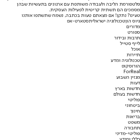
פלטפורמת הליבה ולעבודה משותפת עם ארגונים בתעשיות שבהן
מסמכים הם תשתית קריטית לפעילות העסקית.
טעינו? נתקן! אם מצאתם טעות בכתבה, נשמח שתשתפו אותנו
גיוס הון
טכנולוגיה ישראלית
סטארט-אפ
מדורים
ספורט
תרבות ובידור
לייף סטייל
אוכל
תיירות
טכנולוגיה ומדע
הורוסקופ
ForReal
מגזין השבוע
דעות
חדשות בארץ
חדשות בעולם
פוליטי
ביטחוני
חינוך
בריאות
משפט
תחבורה
פוליטי-מדיני
כללי ומידע