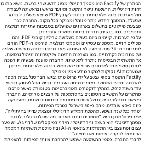
הפתרון של Factify הוא מסמך דיגיטלי מסוג חדש, שחי ברשת, נושא בתוכו
זהות דיגיטלית, הרשאות גישה והקשר, ומיועד בראש ובראשונה לעבודה
מול מערכות בינה מלאכותית. בניגוד לקובץ PDF שיוצא משליטה ברגע
שנשלח, המסמך החדש נותר מנוהל ומבוקר בכל מקום. החברה כבר
מבצעת פיילוטים בתשלום בארגונים שפועלים בסביבות עתירות רגולציה
ומסמכים, כמו בנקים, חברות ביטוח ומשרדי עורכי דין.
על פי הערכות, קיימים כיום בעולם כשלושה טריליון קובצי PDF, והם
מכילים חוזים, מסמכים עסקיים ומסמכי רגולציה. פורמט ה-PDF הוקם
לפני יותר מ-30 שנה וכמעט לא השתנה מאז. סביבו נבנתה תעשייה שלמה
של פתרונות נקודתיים, כמו מערכות חתימה אלקטרונית וניהול גרסאות,
אך התשתית הבסיסית נותרה ללא שינוי. החברה טוענת שבעיה זו הפכה
לסיכון משמעותי לארגונים שרוצים להשתמש בבינה מלאכותית, מכיוון
שמערכות AI זקוקות למקור מידע אמין ומבוקר.
Factify הוקמה בסוף 2023 על ידי פרופ' מתן גביש, חבר סגל בבית הספר
להנדסה ומדעי המחשב באוניברסיטה העברית. גביש החל לעסוק בנושא
עוד בשנת 2012, במהלך דוקטורט באוניברסיטת סטנפורד, כאשר פרסם
מחקרים על הקשיים הטמונים בהסתמכות על קבצים מקומיים. החברה
נמצאת בתהליכי רישום של עשרות פטנטים בתחומים שונים, ומעסיקה
כיום כ-40 עובדים, מהם כ-30 בישראל במרכז הפיתוח.
"מוזר ככל שזה נשמע, מהפכת המידע הדיגיטלי נמצאת עדיין בחיתוליה",
אמר פרופ' מתן גביש. "מסמכים נותרו מאחור. מה שכולנו רגילים לכנות
מסמך דיגיטלי הוא בעצם נייר דיגיטלי, חיקוי בפיקסלים של דף A4. יש פער
עצום ומתעצם בין התקדמות צונאמי ה-AI ובין מוכנות תשתיות המסמך
הדיגיטלי לבקרה, אימות ואוטומציה".
לדברי החברה, כספי ההשקעה ישמשו להרחבת צוותי הפיתוח, להעמקת