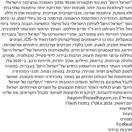
"ישראל היום" הוא גוף תקשורת שנוסד מתוך האמונה שהציבור הישראלי
ראוי לעיתונות טובה יותר, מאוזנת יותר ומדויקת יותר. עיתונות שמדברת
ולא צועקת. עיתונות אמינה, אובייקטיבית ועניינית. עיתונות אחרת וללא
תשלום. המהדורה המודפסת הראשונה פורסמה ב-30 ביולי 2007, וב-2010
הפך "ישראל היום" לעיתון הישראלי בעל שיעור החשיפה הגבוה ביותר בימי
חול. מו"ל העיתון היא ד"ר מרים אדלסון. העורך הראשי הוא עמר לחמנוביץ,
והעורך המייסד הוא עמוס רגב. אתרי האינטרנט של "ישראל היום" בעברית
ובאנגלית, כמו כן היישומונים (אפליקציות) לאנדרואיד ול-iOS, מציגים
חדשות מסביב לשעון, תוכן בלעדי, מבזקים ועדכונים, ניתוחים ופרשנויות,
וידיאו, פודקאסטים ושידורים חיים. פלטפורמות הדיגיטל של "ישראל היום"
כוללות ערוצי חדשות ודעות, תרבות ובידור, לייף סטייל, טכנולוגיה, ספורט,
כלכלה וצרכנות, בריאות, חיילים, אוכל, יהדות, תיירות ורכב. ב-2021 עלו
לאוויר האתר החדש והיישומון החדש של "ישראל היום" בעברית, במטרה
לספק לגולשים חוויה מהירה, עדכנית, בטוחה ונוחה. תכני המהדורה
המודפסת של העיתון זמינים גם באתר, במהדורה יומית מקוונת, ואפשר
לקבל אותם גם בניוזלטר. מועדון ההטבות הייחודי "הקליקה של ישראל
היום" מציע לגולשי האתר הנחות ומבצעים על מוצרים ושירותים. ישראל
היום פתוח להערות, לביקורת ולהצעות לשיפור מקהל הקוראים. פנו אלינו
במייל hayom@israelhayom.co.il.
יום ראשון, 28.6.2026
י"ג בתמוז תשפ"ו
חדשות
דעות
ספורט
ForReal
תרבות ובידור