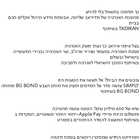
כך תחסכו בחשמל בלי להזיע
מהפכת האנרגיה של תדיראן: שליטה, אבטחת מידע וניהול אקלים חכם
בבית
בשיתוף TADIRAN
בצל איומי איראן: כך נערך משק האנרגיה
פסגת האנרגיה במעמד שגריר ארה"ב, שר האנרגיה ובכירי התעשייה
בישראל ובעולם
בשיתוף המכון הישראלי לאנרגיה ולסביבה
צובעים את הבית? אל תעשו את הטעות הזו
מומחה BG BOND עושה סדר על המדפים ומציג את מותג הצבע SIMPLY
בשיתוף BG BOND
שיא של 600 מיליון שקל: הטוטו עושה מהפיכה
יחסי הימור משופרים, הפקדות ב-Apple Pay ותשלום זכיות מיידי
בשיתוף המועצה להסדר ההימורים בספורט
הפרויקט החדש שמסקרן רוכשים בפתח תקווה