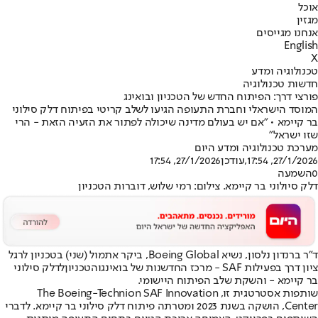
אוכל
מגזין
אנחנו מגייסים
English
X
טכנולוגיה ומדע
חדשות טכנולוגיה
פורצי דרך: הפיתוח החדש של הטכניון ובואינג
המוסד הישראלי וחברת התעופה הגיעו לשלב קריטי בפיתוח דלק סילוני
בר קיימא • "אם יש בעולם מדינה שיכולה לפתור את הזעיה הזאת - הרי
שזו ישראל"
מערכת טכנולוגיה ומדע היום
27/1/2026, 17:54
,עודכן
27/1/2026, 17:54
0
השמעה
דלק סיולוני בר קיימא. צילום: רמי שלוש, דוברות הטכניון
ד"ר ברנדון נלסון, נשיא Boeing Global, ביקר אתמול (שני) בטכניון לרגל
ציון דרך בפעילות SAF - מרכז החדשנות של בואינג
והטכניון
לדלק סילוני
בר קיימא - והשקת שלב הפיתוח היישומי.
שותפות אסטרטגית זו, The Boeing-Technion SAF Innovation
Center, הושקה בשנת 2023 ומטרתה פיתוח דלק סילוני בר קיימא. לדברי