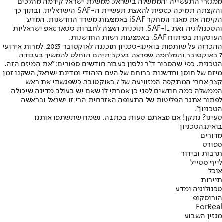
ממגזרי התעשייה והממשלה בישראל. ממשלת ישראל קידמה מהלכים
והקצתה תמיכה כספית להאצת תעשיית ה-SAF הישראלית, ובתוך כך
הקימה את מאגד המחקר iSAF באמצעות משרד החדשנות, המדע
והטכנולוגיה ואת SAF-IL, תוכנית האצה לחברות סטארטאפ ישראליות
העוסקות בפיתוח SAF, באמצעות רשות החדשנות.
ההכרזה על שותפות בואינג-טכניון תוכננה לאוקטובר 2023. למרות אירועי
7 באוקטובר והמלחמה שפרצה בעקבותיהם הוחלט להמשיך בעבודה
הטכנית, כפי שהסביר ד"ר נלסון כעבור חודשים ספורים: "את המיזם הזה,
מיזם של חוסן וחדשנות ברוחם של העם היהודי ומדינת ישראל, השקנו זמן
קצר אחרי המתקפה המזוויעה של 7 באוקטובר. כשפגשתי את ראש
הממשלה כמה חודשים לפני כן אמרתי לו שאם יש בעולם מדינה שיכולה
לפתור אתגר הפליטות של התעופה האזרחית הרי זו ישראל ובראשה
הטכניון".
טעינו? נתקן! אם מצאתם טעות בכתבה, נשמח שתשתפו אותנו
בואינג
הטכניון
מדורים
ספורט
תרבות ובידור
לייף סטייל
אוכל
תיירות
טכנולוגיה ומדע
הורוסקופ
ForReal
מגזין השבוע