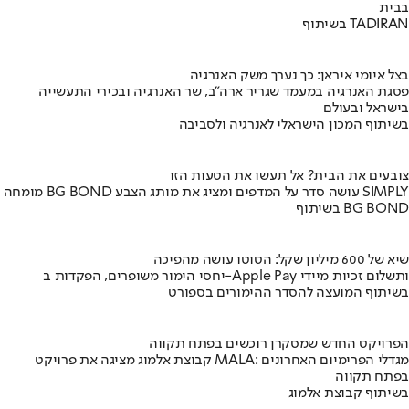
בבית
בשיתוף TADIRAN
בצל איומי איראן: כך נערך משק האנרגיה
פסגת האנרגיה במעמד שגריר ארה"ב, שר האנרגיה ובכירי התעשייה
בישראל ובעולם
בשיתוף המכון הישראלי לאנרגיה ולסביבה
צובעים את הבית? אל תעשו את הטעות הזו
מומחה BG BOND עושה סדר על המדפים ומציג את מותג הצבע SIMPLY
בשיתוף BG BOND
שיא של 600 מיליון שקל: הטוטו עושה מהפיכה
יחסי הימור משופרים, הפקדות ב-Apple Pay ותשלום זכיות מיידי
בשיתוף המועצה להסדר ההימורים בספורט
הפרויקט החדש שמסקרן רוכשים בפתח תקווה
קבוצת אלמוג מציגה את פרויקט MALA: מגדלי הפרימיום האחרונים
בפתח תקווה
בשיתוף קבוצת אלמוג