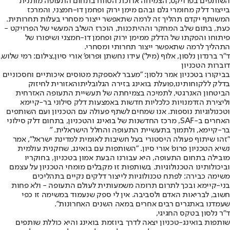
השותפים בפרויקט, הצמיחה ארוכת הטווח בתחום התעופה מותנית
בייצור דלק מחומרי גלם ובהם מימן ירוק ופחמן דו-חמצני, והמרכז
המשותף יקדם תהליך זה לרמה שתאפשר ייצור מסחרי בעלות תחרותית.
כעת, בתום שלב המחקר וההיתכנות, הוכרז השלב המעשי של הפרויקט -
פיתוחו והפקתו של הדלק ממימן ירוק ופחמן דו-חמצני ושיפורו של
התהליך לרמה שתאפשר ייצור תחרותי ומסחרי.
ד"ר ברנדון נלסון, אלוף (מיל') עידו נחשתן ופרופ' אורי סיון,צילום: רמי שלוש,
דוברות הטכניון
בביקורו בטכניון אמר נלסון: "מעבר לאספקת מטוסים איכותיים וחסכוניים
בדלק ללקוחותינו,
פועלת בואינג בזירה הגלובלית
והאזורית לחיזוק
הביטחון האנרגטי, לתמיכה בצמיחתה של תעשיית התעופה האזרחית
וליצירת הזדמנויות כלכליות חדשות באמצעות דלק סילוני בר-קיימא
וטכנולוגיות נוספות. אנו שמחים לשתף פעולה עם הטכניון ועם השותפים
האחרים ב-SAF, מרכז החדשנות של בואינג והטכניון, בתחום דלק סילוני
בר-קיימא, ולתמוך בתעשיית התעופה והחלל הישראלית. "
"זהו שיתוף פעולה היסטורי בעל חשיבות לאומית למדינת ישראל", אמר
נשיא הטכניון פרופ' אורי סיון. "השותפות עם בואינג, שחקנית עולמית
מובילה בתחום התעופה, היא עבורנו הבעת אמון בטכניון, בחוקריו
וביכולותינו הטכנולוגיות. בשותפות זו מקבלים מומחי הטכניון על עצמם
משימה כבירה: לפתח טכנולוגיות לייצור דלקים נקיים בתהליכים
בני-קיימא ובכך לתרום תרומה משמעותית לעולם התעופה - ולא פחות
חשוב, לבריאות האדם ולסביבה. אין לי ספק שנעמוד במשימה זו כפי
שעמדנו באתגרים רבים אחרים במאה השנים האחרונות".
ד"ר נלסון בטקס החגיגי,
שותפות בואינג-טכניון יצאה לדרך ביוזמת בואינג והיא כוללת שותפים