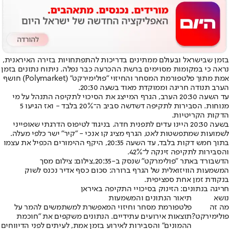
בזמן שבישראל ובעולם ממתינים בדריכות להתפתחויות בזירה האיראנית,
נראה כי במקומות מסוימים ברשת ההכרעה כבר נפלה. ניתוח נתונים בזמן
אמת מתוך פלטפורמת המסחר והחיזוי "פולימירקט" (Polymarket) חושף
הערב תנודה חריגה וממוקדת מאוד בשעה 20:30.
עד השעה 20:30 הערב, הגרף המייצג את הסיכוי לתקיפה התנהל על מי
מנוחות. הסבירות לתקיפה דשדשה סביב ה־20% בלבד - ואז הגיעו 5
הדקות הקריטיות.
בשעה 20:30 היינו עדים לתפנית חדה. בניגוד לטיפוס הדרגתי שאופייני
לשמועות שמתפשטות לאט, הגרף מציג קו אנכי - "קיר" ישר כלפי מעלה.
בתוך חמש דקות בלבד, עד השעה 20:35, היקף ההימורים הכפיל את עצמו
והסבירות לתקיפה זינקה ל־42%.
הדשבורד באתר "פולימרקט" שנסק ב-20:35,צילום: צילום מסך
המשמעות הוויזואלית של הגרף ברורה: סכום כסף אדיר נכנס לשוק
בנקודת זמן אחת ספציפית.
חריגה בנתונים: הזינוק בסיכויי התקיפה באיראן
נושא
תיאור הנתונים והמשמעות
מה זה
פלטפורמת מסחר וחיזוי המאפשרת למשתמשים להמר על
פולימירקט?
תוצאות אירועים עתידיים. הנתונים משקפים את "חוכמת
ההמונים" והסבירות לאירוע בזמן אמת, לעיתים לפני הדיווחים