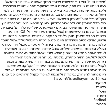
"ישראל היום" הוא גוף תקשורת שנוסד מתוך האמונה שהציבור הישראלי
ראוי לעיתונות טובה יותר, מאוזנת יותר ומדויקת יותר. עיתונות שמדברת
ולא צועקת. עיתונות אמינה, אובייקטיבית ועניינית. עיתונות אחרת וללא
תשלום. המהדורה המודפסת הראשונה פורסמה ב-30 ביולי 2007, וב-2010
הפך "ישראל היום" לעיתון הישראלי בעל שיעור החשיפה הגבוה ביותר בימי
חול. מו"ל העיתון היא ד"ר מרים אדלסון. העורך הראשי הוא עמר לחמנוביץ,
והעורך המייסד הוא עמוס רגב. אתרי האינטרנט של "ישראל היום" בעברית
ובאנגלית, כמו כן היישומונים (אפליקציות) לאנדרואיד ול-iOS, מציגים
חדשות מסביב לשעון, תוכן בלעדי, מבזקים ועדכונים, ניתוחים ופרשנויות,
וידיאו, פודקאסטים ושידורים חיים. פלטפורמות הדיגיטל של "ישראל היום"
כוללות ערוצי חדשות ודעות, תרבות ובידור, לייף סטייל, טכנולוגיה, ספורט,
כלכלה וצרכנות, בריאות, חיילים, אוכל, יהדות, תיירות ורכב. ב-2021 עלו
לאוויר האתר החדש והיישומון החדש של "ישראל היום" בעברית, במטרה
לספק לגולשים חוויה מהירה, עדכנית, בטוחה ונוחה. תכני המהדורה
המודפסת של העיתון זמינים גם באתר, במהדורה יומית מקוונת, ואפשר
לקבל אותם גם בניוזלטר. מועדון ההטבות הייחודי "הקליקה של ישראל
היום" מציע לגולשי האתר הנחות ומבצעים על מוצרים ושירותים. ישראל
היום פתוח להערות, לביקורת ולהצעות לשיפור מקהל הקוראים. פנו אלינו
במייל hayom@israelhayom.co.il.
מבזקים
חדשות
אוכל
תשחץ
ForReal
תרבות