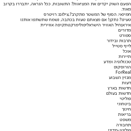
הפעם השוק יקדים את המציאות? התשובות, ככל הנראה, יתבררו בקרוב
מאוד.
חמינאי. הסוף של המשטר מתקרב?,צילום: רויטרס
טעינו? נתקן! אם מצאתם טעות בכתבה, נשמח שתשתפו אותנו
איראן
חיל האוויר הישראלי
פולימרקט
תקיפה אווירית
מדורים
ספורט
תרבות ובידור
לייף סטייל
אוכל
תיירות
טכנולוגיה ומדע
הורוסקופ
ForReal
מגזין השבוע
דעות
חדשות בארץ
חדשות בעולם
פוליטי
ביטחוני
חינוך
בריאות
משפט
תחבורה
פוליטי-מדיני