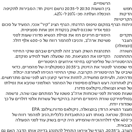
הרשמיים.
חמש
בין השעות 20:30 ל-20:35 נרשם זינוק חד: הסבירות לתקיפה
הדקות
הוכפלה ועלתה מכ-20% ל-42%.
הקריטיות
ניתוח הגרף
במקום טיפוס הדרגתי, הגרף הציג "קיר" אנכי, המעיד על סכום
כסף אדיר שנכנס לשוק בנקודת זמן אחת ספציפית.
תקדים
הימורים חריגים חזו את נפילת הנשיא מדורו שעות לפני
העבר
פשיטת ארה"ב, והניבו למהמר רווח של כ-400 אלף דולר.
(ונצואלה)
השורה
התנהגות השוק הערב זהה למקרים שבהם שוקי החיזוי
התחתונה
הקדימו את המציאות, מה שמעלה חשד למידע מוקדם.
ההיסטוריה של פולימרקט בחיזוי אירועים היסטוריים
מי שממהר לפטור את הזינוק ב־20:35 כספקולציה של מהמרים, כדאי
שיביט על ההיסטוריה הקרובה. שוקי החיזוי הוכיחו לאחרונה יכולת
מדהימה, ולעיתים מחשידה, לחזות אירועי קיצון רגע לפני שהם מתרחשים.
רק לאחרונה רעש העולם מסיפורו של המהמר האלמוני שניבא את נפילתו
של נשיא ונצואלה,
ניקולאס מדורו.
שעות ספורות לפני שכוחות ארה"ב פשטו על המתחם שבו שהה, נרשמה
בפולימירקט שורת הימורים חריגה בהיקף של עשרות אלפי דולרים על כך
שמדורו יודח.
מעצר הנשיא הרודן בונצואלה, ניקולאס מדורו,צילום: EPA
המהלך, שנראה באותו רגע כהתאבדות כלכלית,
הניב למהמר רווח של
כ־400 אלף דולר
והוכיח שהמידע היה קיים בשוק עוד לפני הפעולה
הצבאית.
הערב, ב־20:35, הגרף של איראן התחיל להתנהג בדיוק אותו הדבר. האם גם