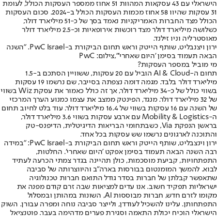
הישראלי עם 43 עסקאות המהוות 51 אחוז ממספר העסקות הכולל, לעומת
31 עסקות שהיוו 58 אחוז מכמות העסקות הכולל ב-2024. סכום העסקות
הכולל מצד החברות האמריקניות נאמד בסך של כ-51 מיליארד דולר,
כשלושה מיליארד דולר מצד רוכשות אירופאיות וכ-2.5 מיליארד דולר
מאוסטרליה וניו זילנד.
ירון ויצנבליט, שותף הייטק וראש תחום הביקורת ב-PwC Israel. "השנה
הבאה תעמוד בסימן 'היום שאחרי'",צילום: PwC
מי מוביל במספר העסקות?
תחום ה-AI & Cloud הוביל עם 20 עסקות, ששוויין הסתכם ב-1.5
מיליארד דולר בלבד. מגמה דומה נצפתה בסייבר, שם נרשמו 19 עסקות
בשווי כולל של כ-34 מיליארד דולר, אך זה כולל כאמור את עסקת Wiz בשווי
של 32 מיליארד דולר. מנגד, הפינטק ממצב את עצמו כמנוע הערך המרכזי
של השנה עם 16 עסקות בשווי של 16.4 מיליארד דולר. עוד בלט לחיוב תחום
ה-Mobility & Logistics עם ארבע עסקות בשווי 3.6 מיליארד דולר,
בראשן הנפקת Via, כשבתחומי הבריאות הדיגיטלית, הדיפנס-טק
והתוכנה לארגונים נרשמו שש עסקות בכל אחד.
ירון וינצבליט, שותף הייטק וראש תחום הביקורת ב-PwC Israel: "במידה
רבה השנה הבאה תעמוד בסימן אפקט 'היום שאחרי'. החלטות,
התפתחויות, קביעת מוסכמות, כולן תהיינה בגדר צמתי הכרעה לעתיד
לבוא. להמשך המומנטום בבורסות בארה"ב והיווצרותה של סביבה
שתאפשר קבלתן של חברות בסדר גודל התואם חברות טכנולוגיה
ישראליות תפקיד חשוב. אנו עדים למציאות שבה זרם קודם מפנה את
מקומו לזרם חדש, חברות מבוססות AI, השונות במהותן ובמסלול
התפתחותן. עלינו להשכיל לעודדן, ולייצר סביבה נוחה ומפרה עבורן. השוק
הישראלי הוכיח יכולת התאמה וסגירת פערים מדהימה בעבר. פוטנציאל