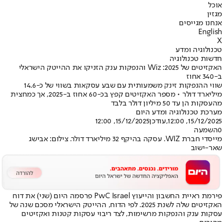
אוכל
מגזין
אנחנו מגייסים
English
X
טכנולוגיה ומדע
חדשות טכנולוגיה
האקזיטים של 2025: Wiz והנפקות ענק הזניקו את ההייטק הישראלי
ב-340 אחוז
שווי ההנפקות זינק משמעותית עם שבע עסקאות בשווי של כ-14.6
מיליארד דולר • מספר האקזיטים קפץ בכ-60 אחוז ב-2025, אך כמחצית
מהעסקות הן עד 50 מיליון דולר בלבד
מערכת טכנולוגיה ומדע היום
15/12/2025, 12:00
,עודכן
15/12/2025, 12:00
0
השמעה
מייסדי חברת WIZ. עסקה בהיקף 32 מיליארד דולר. צילום: אבישג
שאר-ישוב
פירמת ראיית החשבון והייעוץ PwC Israel פרסמה היום (שני) את דוח
האקזיטים שלה לשנת 2025. לפי הדוח, ההייטק הישראלי מסכם שנה של
עסקות ענק והנפקות מרשימות, לצד ריבוי עסקות קטנות ואקזיטים