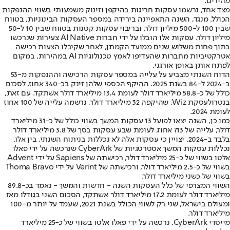
מהירים.
מצד אחד, נרשמו עסקות חריגות בהיקפן וזינוק משמעותי בשווי ההנפקות
הכולל. מנגד, השנה התאפיינה בירידה במספר העסקות הבינוניות, בטווח
שבין 100 ל-500 מיליון דולר, ובריבוי עסקות קטנות בטווח שבין 10 ל-50
מיליון דולר. עסקות אלו הובלו על ידי חברות AI Native צעירות שנרכשו
בתוך פחות משלוש שנים ממועד הקמתן, לאחר שקיבלו הצעות רכישה
אטרקטיביות מחברות שהעדיפו לאמץ טכנולוגיות AI במהירות, במקום
לפתח אותן באופן אורגני.
הדוח השנתי מצביע על עלייה במספר עסקות הרכישה וההנפקות מ-53
ב-2024 ל-84 בשנת 2025. ההיקף הכספי שלהן זינק בכ-340 אחוז, לסכום
כולל של כ-58.8 מיליארד דולר לעומת 13.4 מיליארד דולר אשתקד. עם זאת,
בנטרול
עסקת Wiz, שהיקפה 32 מיליארד דולר
, נרשמה עלייה של 100 אחוז
לעומת 2024.
כמו כן, השנה יצאו לפועל 13 עסקות המשך בשווי כולל של כ-31 מיליארד
דולר, עלייה של 713 אחוז, לעומת שבע עסקות בסך של 3.8 מיליארד דולר
בלבד ב-2024. יצויין כי עסקות אלה לא נכללות בניתוח השנתי. בין אלו,
נכללות עסקות המשך אסטרטגיות של CyberArk שנרכשה על ידי פאלו
אלטו בשווי של כ-25 מיליארד דולר, רכישתה של Sapiens על ידי Advent
בשווי של כ-2.5 מיליארד דולר, ורכישתה של Verint על ידי Thoma Bravo
בשווי של כשני מיליארד דולר.
השווי המצרפי של כלל העסקות השנה - חדשות והמשך - נאמד בכ-89.8
מיליארד דולר לעומת 17.2 מיליארד דולר אשתקד, הסכום השני בגודלו מאז
ומעולם בישראל, שני רק לשווי הכולל בשנת 2021, שעמד על יותר מ-100
מיליארד דולר.
מייסדי CyberArk. נרכשה על ידי פאלו אלטו בשווי של כ-25 מיליארד