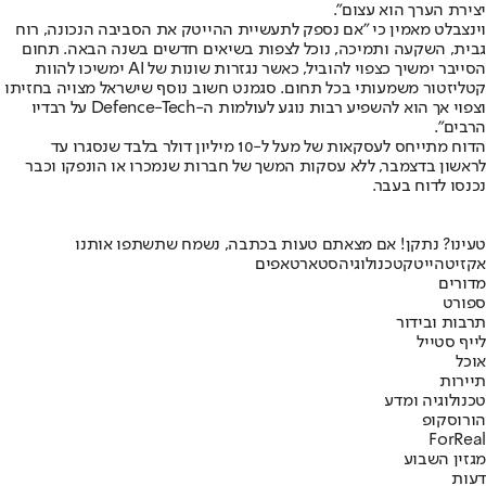
יצירת הערך הוא עצום".
וינצבלט מאמין כי "אם נספק לתעשיית ההייטק את הסביבה הנכונה, רוח
גבית, השקעה ותמיכה, נוכל לצפות בשיאים חדשים בשנה הבאה. תחום
הסייבר ימשיך כצפוי להוביל, כאשר נגזרות שונות של AI ימשיכו להוות
קטליזטור משמעותי בכל תחום. סגמנט חשוב נוסף שישראל מצויה בחזיתו
וצפוי אך הוא להשפיע רבות נוגע לעולמות ה-Defence-Tech על רבדיו
הרבים".
הדוח מתייחס לעסקאות של מעל ל-10 מיליון דולר בלבד שנסגרו עד
לראשון בדצמבר, ללא עסקות המשך של חברות שנמכרו או הונפקו וכבר
נכנסו לדוח בעבר.
טעינו? נתקן! אם מצאתם טעות בכתבה, נשמח שתשתפו אותנו
אקזיט
הייטק
טכנולוגיה
סטארטאפים
מדורים
ספורט
תרבות ובידור
לייף סטייל
אוכל
תיירות
טכנולוגיה ומדע
הורוסקופ
ForReal
מגזין השבוע
דעות