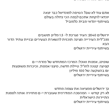
אתם עוד לא שם? הטיסה למונדיאל כבר יצאה
יונדאי לוקחת אתכם לבמה הכי גדולה בעולם
בשיתוף יונדאי מבית כלמוביל
ירושלים 2040: העיר נערכת ל- 1.5 מליון תושבים
מנכ"לית העירייה מציגה תוכנית להשארת הצעירים ובניית עתיד הדור
הבא
בשיתוף עיריית ירושלים
שופינג, אמנות ואוכל: המרכז המתחדש של מזרח י-ם
קפיצה קטנה לחו"ל: טיילת חדשה, מיצגי אמנות, וכיכרות משופצות
בהשקעה של 100 מיליון ₪
בשיתוף עיריית ירושלים
כך ירושלים ממציאה את עצמה מחדש
לא רק קודש – המהפכה המודרנית שעוברת י-ם מחזירה אותה לפסגת
התיירות הישראלית
בשיתוף עיריית ירושלים