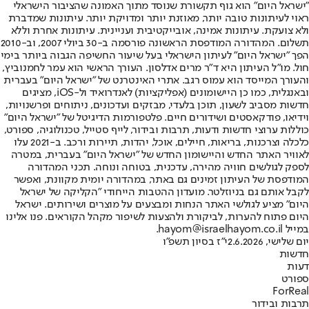
"ישראל היום" הוא גוף תקשורת שנוסד מתוך האמונה שהציבור הישראלי
ראוי לעיתונות טובה יותר, מאוזנת יותר ומדויקת יותר. עיתונות שמדברת
ולא צועקת. עיתונות אמינה, אובייקטיבית ועניינית. עיתונות אחרת וללא
תשלום. המהדורה המודפסת הראשונה פורסמה ב-30 ביולי 2007, וב-2010
הפך "ישראל היום" לעיתון הישראלי בעל שיעור החשיפה הגבוה ביותר בימי
חול. מו"ל העיתון היא ד"ר מרים אדלסון. העורך הראשי הוא עמר לחמנוביץ,
והעורך המייסד הוא עמוס רגב. אתרי האינטרנט של "ישראל היום" בעברית
ובאנגלית, כמו כן היישומונים (אפליקציות) לאנדרואיד ול-iOS, מציגים
חדשות מסביב לשעון, תוכן בלעדי, מבזקים ועדכונים, ניתוחים ופרשנויות,
וידיאו, פודקאסטים ושידורים חיים. פלטפורמות הדיגיטל של "ישראל היום"
כוללות ערוצי חדשות ודעות, תרבות ובידור, לייף סטייל, טכנולוגיה, ספורט,
כלכלה וצרכנות, בריאות, חיילים, אוכל, יהדות, תיירות ורכב. ב-2021 עלו
לאוויר האתר החדש והיישומון החדש של "ישראל היום" בעברית, במטרה
לספק לגולשים חוויה מהירה, עדכנית, בטוחה ונוחה. תכני המהדורה
המודפסת של העיתון זמינים גם באתר, במהדורה יומית מקוונת, ואפשר
לקבל אותם גם בניוזלטר. מועדון ההטבות הייחודי "הקליקה של ישראל
היום" מציע לגולשי האתר הנחות ומבצעים על מוצרים ושירותים. ישראל
היום פתוח להערות, לביקורת ולהצעות לשיפור מקהל הקוראים. פנו אלינו
במייל hayom@israelhayom.co.il.
יום שלישי, 2.6.2026
י"ז בסיון תשפ"ו
חדשות
דעות
ספורט
ForReal
תרבות ובידור