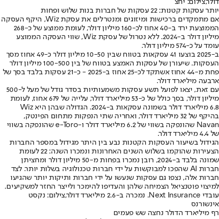
דולר,צילום: יחצ
יותר עסקות קטנות: 22 עסקות של חברות בנות שלוש ופחות
אם מתמקדים ברכישות ומיזוגים ומנטרלים את עסקת Wiz, היקף העסקה
הממוצעת ירד ב-40 אחוז לכ-160 מיליון דולר, לעומת ממוצע של כ-268
מיליון דולר ב-2024. ללא נטרול של עסקת Wiz, שווי העסקה הממוצע
עומד על כ-574 מיליון דולר.
ב-2025 בוצעו 41 עסקאות בטווח שבין 10-50 מיליון דולר כ-49 אחוז מסך
העסקות. שיעורן של עסקות האמצע בטווח של בין 100-500 מיליון דולר
פחת מ-44 אחוז אשתקד לכ-25 אחוז ב-2025 - כ-21 עסקות בלבד בסך של
ארבעה מיליארד דולר.
עם זאת, יצאו לפועל תשע עסקות משמעותיות בסדר גודל של מעל ל-500
מיליון דולר, בסך כולל של כ-53 מיליארד דולר, עלייה של 679 אחוז, לעומת
6.8 מיליארד דולר בשמונה עסקאות ב-2024. הגדולה שבהן היא Wiz
בהיקף של 32 מיליארד דולר, ואחריה שתי הנפקות מתחום הפינטק,
Navan שהונפקה בשווי של 6.2 מיליארד דולר ו-e-Toro שהונפקה בשווי
של 4.4 מיליארד דולר.
הגידול בשיעור העסקות הקטנות נבע בין היתר מגידול במספר החברות
הצעירות שהוקמו בשלוש השנים האחרונות ונמכרו השנה: 22 לעומת
שמונה בלבד ב-2024, רובן נמכרו בפחות מ-50 מיליון דולר ומחציתן
חברות AI שהפכו למבוקשות על ידי חברות טכנולוגיה בשלות יותר. לצד
חברות אלה, נצפו גם עסקות שנעשו על ידי חברות ותיקות יותר שהגיעו
למיצוי פוטנציאל הצמיחה שלהן והעדיפו להימכר ולייצר החזר למשקיעים.
עובדי Next Insurance. נמכרה ב-2.6 מיליארד דולר,צילום: נקסט
אינשורנס
רף מיליארד הדולר נחצה שש פעמים