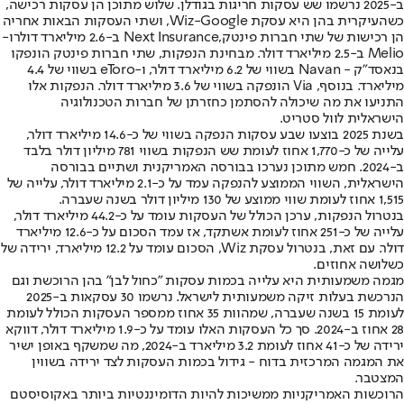
ב-2025 נרשמו שש עסקות חריגות בגודלן. שלוש מתוכן הן עסקות רכישה,
כשהעיקרית בהן היא עסקת Wiz-Google, ושתי העסקות הבאות אחריה
הן רכישות של שתי חברות פינטק,
Next Insurance ב-2.6 מיליארד דולר
ו-
Melio ב-2.5 מיליארד דולר. מבחינת הנפקות, שתי חברות פינטק הונפקו
בנאסד"ק - Navan בשווי של 6.2 מיליארד דולר, ו-eToro בשווי של 4.4
מיליארד. בנוסף, Via הונפקה בשווי של 3.6 מיליארד דולר. הנפקות אלו
התניעו את מה שיכולה להסתמן כחזרתן של חברות הטכנולוגיה
הישראלית לוול סטריט.
בשנת 2025 בוצעו שבע עסקות הנפקה בשווי של כ-14.6 מיליארד דולר,
עלייה של כ-1,770 אחוז לעומת שש הנפקות בשווי 781 מיליון דולר בלבד
ב-2024. חמש מתוכן נערכו בבורסה האמריקנית ושתיים בבורסה
הישראלית, השווי הממוצע להנפקה עמד על כ-2.1 מיליארד דולר, עלייה של
1,515 אחוז לעומת שווי ממוצע של 130 מיליון דולר בשנה שעברה.
בנטרול הנפקות, ערכן הכולל של העסקות עומד על כ-44.2 מיליארד דולר,
עלייה של כ-251 אחוז לעומת אשתקד, אז עמד הסכום על כ-12.6 מיליארד
דולר. עם זאת, בנטרול עסקת Wiz, הסכום עומד על 12.2 מיליארד, ירידה של
כשלושה אחוזים.
מגמה משמעותית היא עלייה בכמות עסקות "כחול לבן" בהן הרוכשת וגם
הנרכשת בעלות זיקה משמעותית לישראל. נרשמו 30 עסקאות ב-2025
לעומת 15 בשנה שעברה, שמהוות 35 אחוז ממספר העסקות הכולל לעומת
28 אחוז ב-2024. סך כל העסקות האלו עומד על כ-1.9 מיליארד דולר, דווקא
ירידה של כ-41 אחוז לעומת 3.2 מיליארד ב-2024, מה שמשקף באופן ישיר
את המגמה המרכזית בדוח - גידול בכמות העסקות לצד ירידה בשווין
המצטבר.
הרוכשות האמריקניות ממשיכות להיות הדומיננטיות ביותר באקוסיסטם