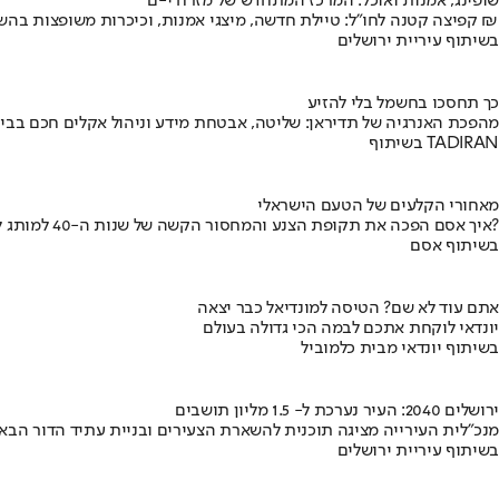
שופינג, אמנות ואוכל: המרכז המתחדש של מזרח י-ם
קפיצה קטנה לחו"ל: טיילת חדשה, מיצגי אמנות, וכיכרות משופצות בהשקעה של 100 מיליון ₪
בשיתוף עיריית ירושלים
כך תחסכו בחשמל בלי להזיע
מהפכת האנרגיה של תדיראן: שליטה, אבטחת מידע וניהול אקלים חכם בבי
בשיתוף TADIRAN
מאחורי הקלעים של הטעם הישראלי
איך אסם הפכה את תקופת הצנע והמחסור הקשה של שנות ה-40 למותג לאומי?
בשיתוף אסם
אתם עוד לא שם? הטיסה למונדיאל כבר יצאה
יונדאי לוקחת אתכם לבמה הכי גדולה בעולם
בשיתוף יונדאי מבית כלמוביל
ירושלים 2040: העיר נערכת ל- 1.5 מליון תושבים
מנכ"לית העירייה מציגה תוכנית להשארת הצעירים ובניית עתיד הדור הבא
בשיתוף עיריית ירושלים