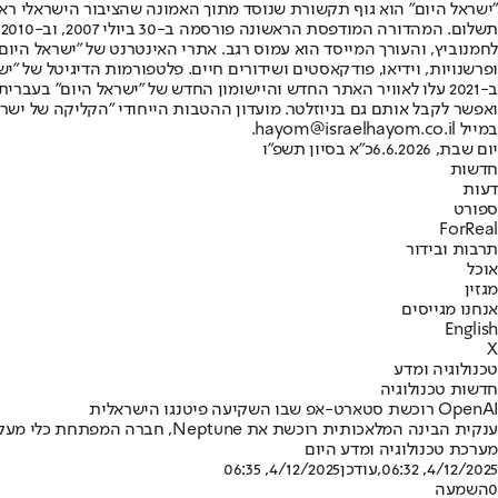
"ישראל היום" הוא גוף תקשורת שנוסד מתוך האמונה שהציבור הישראלי ראוי 
ת
ופרשנויות, וידיאו, פודקאסטים ושידורים חיים. פלטפורמות הדיגיטל של "ישרא
ב-2021 עלו לאוויר האתר החדש והיישומון החדש של "ישראל היום" בע
ואפשר לקבל אותם גם בניוזלטר. מועדון ההטבות הייחודי "הקליקה של ישרא
במייל hayom@israelhayom.co.il.
יום שבת, 6.6.2026
כ"א בסיון תשפ"ו
חדשות
דעות
ספורט
ForReal
תרבות ובידור
אוכל
מגזין
אנחנו מגייסים
English
X
טכנולוגיה ומדע
חדשות טכנולוגיה
OpenAI רוכשת סטארט-אפ שבו השקיעה פיטנגו הישראלית
ענקית הבינה המלאכותית רוכשת את Neptune, חברה המפתחת כלי מעקב לאימון מודלי AI • העסקה מוערכת בכ-400 מיליון דולר במניות • הקן הישראלית הייתה המשקיעה הראשונה בחברה
מערכת טכנולוגיה ומדע היום
4/12/2025, 06:32
,עודכן
4/12/2025, 06:35
0
השמעה