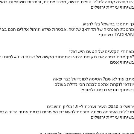
קפיצה קטנה לחו"ל: טיילת חדשה, מיצגי אמנות, וכיכרות משופצות בהשקעה של 100 מיליון ₪
בשיתוף עיריית ירושלים
כך תחסכו בחשמל בלי להזיע
מהפכת האנרגיה של תדיראן: שליטה, אבטחת מידע וניהול אקלים חכם בבי
בשיתוף TADIRAN
מאחורי הקלעים של הטעם הישראלי
איך אסם הפכה את תקופת הצנע והמחסור הקשה של שנות ה-40 למותג לאומי?
בשיתוף אסם
אתם עוד לא שם? הטיסה למונדיאל כבר יצאה
יונדאי לוקחת אתכם לבמה הכי גדולה בעולם
בשיתוף יונדאי מבית כלמוביל
ירושלים 2040: העיר נערכת ל- 1.5 מליון תושבים
מנכ"לית העירייה מציגה תוכנית להשארת הצעירים ובניית עתיד הדור הבא
בשיתוף עיריית ירושלים