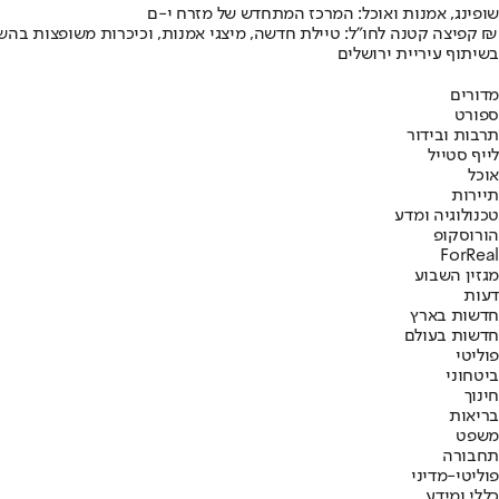
שופינג, אמנות ואוכל: המרכז המתחדש של מזרח י-ם
קפיצה קטנה לחו"ל: טיילת חדשה, מיצגי אמנות, וכיכרות משופצות בהשקעה של 100 מיליון ₪
בשיתוף עיריית ירושלים
מדורים
ספורט
תרבות ובידור
לייף סטייל
אוכל
תיירות
טכנולוגיה ומדע
הורוסקופ
ForReal
מגזין השבוע
דעות
חדשות בארץ
חדשות בעולם
פוליטי
ביטחוני
חינוך
בריאות
משפט
תחבורה
פוליטי-מדיני
כללי ומידע