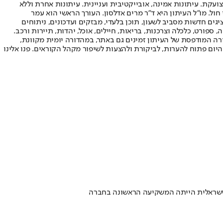
ועקת. עיתונות אמינה, אובייקטיבית ועניינית. עיתונות אחרת וללא
עור החשיפה הגבוה ביותר בימי חול. מו"ל העיתון היא ד"ר מרים אדלסון. העורך הראשי הוא עמר
 והעורך המייסד הוא עמוס רגב. אתרי האינטרנט של "ישראל היום" בעברית ובאנגלית, כמו כן היישומונים (אפליקציות) לאנדרואיד ול-iOS, מציגים חדשות מסביב לשעון, תוכן בלעדי, מבזקים ועדכונים, ניתוחים
, ספורט, כלכלה וצרכנות, בריאות, חיילים, אוכל, יהדות, תיירות ורכב.
דורה המודפסת של העיתון זמינים גם באתר, במהדורה יומית מקוונת,
היום פתוח להערות, לביקורת ולהצעות לשיפור מקהל הקוראים. פנו אלינו