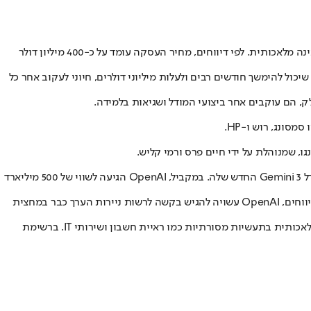
חברת OpenAI, היצרנית של ChatGPT, הודיעה אתמול (רביעי) על רכישת חברת הסטארט-אפ Neptune, המפתחת כלי ניהול ומעקב לאימון מודלי בינה מלאכותית. לפי דיווחים, מחיר העסקה עומד על כ-400 מיליון דולר
זהות באגים ולפתור תקלות. במהלך אימון מודלים, שיכול להימשך חודשים רבים ולעלות מיליוני דולרים, חיוני לעקוב אחר כל
הרכישה מגיעה בתקופה מאתגרת עבור OpenAI. החברה, שמובילה את שוק מודלי הבינה המלאכותית, מתמודדת עם תחרות גוברת מצד גוגל עם מודל Gemini 3 החדש שלה. במקביל, OpenAI הגיעה לשווי של 500 מיליארד
החברה, שנתמכת על ידי מיקרוסופט, מתכוננת למה שעשוי להיות אחד מההנפקות הגדולות בהיסטוריה, עם שווי פוטנציאלי של עד טריליון דולר. לפי דיווחים, OpenAI עשויה להגיש בקשה לרשות ניירות הערך כבר במחצית
רכישת Neptune היא חלק מאסטרטגיית הרחבה של OpenAI. לאחרונה השקיעה החברה גם ב-Thrive Holdings, במסגרת שותפות לשילוב בינה מלאכותית בתעשיות מסורתיות כמו ראיית חשבון ושירותי IT. ברשימת