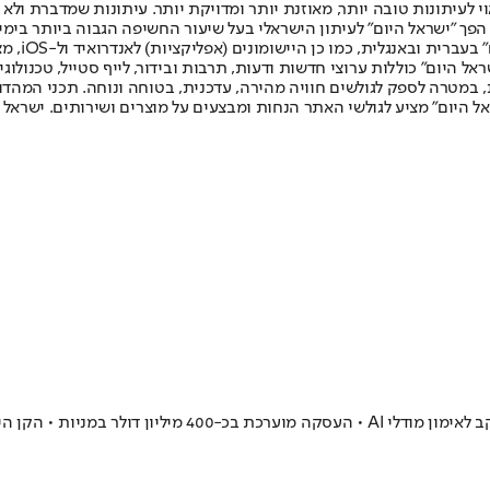
לעיתונות טובה יותר, מאוזנת יותר ומדויקת יותר. עיתונות שמדברת ולא צ
שלום. המהדורה המודפסת הראשונה פורסמה ב-30 ביולי 2007, וב-2010 הפך "ישראל היום" לעיתון הישראלי בעל שי
לחמנוביץ,
ל היום" כוללות ערוצי חדשות ודעות, תרבות ובידור, לייף סטייל, טכנולוגיה
ברית, במטרה לספק לגולשים חוויה מהירה, עדכנית, בטוחה ונוחה. תכני המה
ל היום" מציע לגולשי האתר הנחות ומבצעים על מוצרים ושירותים. ישראל 