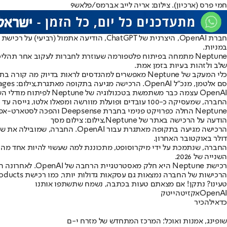
חמי פרס (ארכיון). צילום: אריה לייב אברמס/פלאש9
במניות.
שלב ולזהות בעיות בזמן אמת.
כלי המעקב של Neptune מאפשרים למהנדסים לראות בדיוק מה קורה בתהליך האימון, כמו לוח מחוונים מתקדם במכונית - רק שבמקום מהירות ודלק, הם עוקבים אחר ביצועי המודל ושגיאות בלמידה.
סם אלטמן, מנכ"ל OpenAI. הרכישה מגיעה בתקופה מאתגרת,צילום: Getty Images
OpenAI עצמה כבר משתמשת בטכנולוגיה של Neptune לפיתוח מודלי השפה GPT שלה. בין לקוחות החברה הנוספים ניתן למצוא שמות מוכרים כמו סמסונג, רוש ו-HP.
החברה, שמעסיקה כ-100 עובדים ופועלת מוורשה ומפאלו אלטו, גייסה עד כה יותר מ-18 מיליון דולר.
Neptune החלה כפרויקט פנימי בחברת Deepsense והפכה לסטארט-אפ עצמאי ב-2018. משקיע ראשון בחברה היא קרן ההון סיכון הישראלית פיטנגו, שמנוהלת על ידי חיים פרס ורמי קליש.
הודעה על הרכישה באתר של Neptune,צילום: צילום מסך
דולר באוקטובר האחרון.
השנייה של 2026.
הרכישות של החברה נמצאות גם עסקאות גדולות יותר, כמו רכישת io Products בכ-6.5 מיליארד דולר.
טעינו? נתקן! אם מצאתם טעות בכתבה, נשמח שתשתפו אותנו
OpenAI
אקזיט
הייטק
כדאי
להכיר
שופינג, אמנות ואוכל: המרכז המתחדש של מזרח י-ם