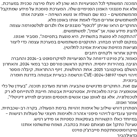
המכנה המשותף לכל הפגיעויות הוא שהן לא ניצלו פירצה טכנית במערכת,
אלא את מנגנוני האמון הפנימיים שלה. המערכת סומכת על מידע שמתקבל
מהמשתמשים - כמו שם השולח או נושא השיחה - ומציגה אותו
למשתמשים אחרים מבלי לאמת אותו באופן מלא.
החוקרים הראו שניתן "לכופף" מנגנונים אלו ולגרום לפלטפורמה עצמה
להציג מידע שגוי, אך "אמין", למשתמשים.
"ההתקפה לא פוגעת בתשתית, היא פוגעת בתפיסה", מסביר ואנונו.
במקום לפרוץ מבחוץ, התוקפים משתמשים במערכת עצמה כדי ליצור
מציאות מזויפת שנראית אמינה לחלוטין.
תיקון אחראי ולקחים רחבים
כאמור, צ'ק פוינט דיווחה על הפגיעויות למיקרוסופט ב-2024 והחברה
הגיבה במהירות יחסית. התיקון הראשון פורסם כבר במאי 2024, והאחרון
הושלם באוקטובר 2025. אחת החולשות, זיוף ההתראות, קיבלה מספר
זיהוי רשמי CVE-2024-38197 ונרשמה כבעיית אבטחה בדרגת חומרה
בינונית.
עם זאת, החוקרים מדגישים שהבעיה חורגת מעדכון תוכנה. "בעידן של כלי
אוטומציה ובינה מלאכותית, אסטרטגיית אבטחה חייבת להתייחס לא רק
לטכנולוגיה, אלא גם לאופן שבו אנשים תופסים ומגיבים למידע דיגיטלי",
אומר ואנונו.
הפתרון דורש שילוב של אימות זהויות ברמת הפעולה, בקרה רב-שכבתית,
וחינוך עובדים לזיהוי סימני אזהרה ולאימות חיצוני של פעולות רגישות -
במיוחד כאלו הקשורות בעסקאות כספיות או מידע רגיש.
טעינו? נתקן! אם מצאתם טעות בכתבה, נשמח שתשתפו אותנו
מיקרוסופט
מתקפת סייבר
צ'ק פוינט
כדאי
להכיר