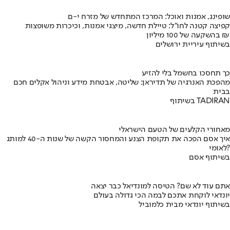
שופינג, אמנות ואוכל: המרכז המתחדש של מזרח י-ם
קפיצה קטנה לחו"ל: טיילת חדשה, מיצגי אמנות, וכיכרות משופצות
בהשקעה של 100 מיליון ₪
בשיתוף עיריית ירושלים
כך תחסכו בחשמל בלי להזיע
מהפכת האנרגיה של תדיראן: שליטה, אבטחת מידע וניהול אקלים חכם
בבית
בשיתוף TADIRAN
מאחורי הקלעים של הטעם הישראלי
איך אסם הפכה את תקופת הצנע והמחסור הקשה של שנות ה-40 למותג
לאומי?
בשיתוף אסם
אתם עוד לא שם? הטיסה למונדיאל כבר יצאה
יונדאי לוקחת אתכם לבמה הכי גדולה בעולם
בשיתוף יונדאי מבית כלמוביל