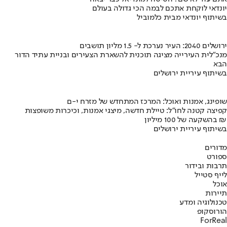
יונדאי לוקחת אתכם לבמה הכי גדולה בעולם
בשיתוף יונדאי מבית כלמוביל
ירושלים 2040: העיר נערכת ל- 1.5 מליון תושבים
מנכ"לית העירייה מציגה תוכנית להשארת הצעירים ובניית עתיד הדור
הבא
בשיתוף עיריית ירושלים
שופינג, אמנות ואוכל: המרכז המתחדש של מזרח י-ם
קפיצה קטנה לחו"ל: טיילת חדשה, מיצגי אמנות, וכיכרות משופצות
בהשקעה של 100 מיליון ₪
בשיתוף עיריית ירושלים
מדורים
ספורט
תרבות ובידור
לייף סטייל
אוכל
תיירות
טכנולוגיה ומדע
הורוסקופ
ForReal