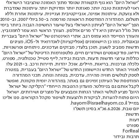
"ישראל היום" הוא גוף תקשורת שנוסד מתוך האמונה שהציבור הישראלי
ראוי לעיתונות טובה יותר, מאוזנת יותר ומדויקת יותר. עיתונות שמדברת
ולא צועקת. עיתונות אמינה, אובייקטיבית ועניינית. עיתונות אחרת וללא
תשלום. המהדורה המודפסת הראשונה פורסמה ב-30 ביולי 2007, וב-2010
הפך "ישראל היום" לעיתון הישראלי בעל שיעור החשיפה הגבוה ביותר בימי
חול. מו"ל העיתון היא ד"ר מרים אדלסון. העורך הראשי הוא עמר לחמנוביץ,
והעורך המייסד הוא עמוס רגב. אתרי האינטרנט של "ישראל היום" בעברית
ובאנגלית, כמו כן היישומונים (אפליקציות) לאנדרואיד ול-iOS, מציגים
חדשות מסביב לשעון, תוכן בלעדי, מבזקים ועדכונים, ניתוחים ופרשנויות,
וידיאו, פודקאסטים ושידורים חיים. פלטפורמות הדיגיטל של "ישראל היום"
כוללות ערוצי חדשות ודעות, תרבות ובידור, לייף סטייל, טכנולוגיה, ספורט,
כלכלה וצרכנות, בריאות, חיילים, אוכל, יהדות, תיירות ורכב. ב-2021 עלו
לאוויר האתר החדש והיישומון החדש של "ישראל היום" בעברית, במטרה
לספק לגולשים חוויה מהירה, עדכנית, בטוחה ונוחה. תכני המהדורה
המודפסת של העיתון זמינים גם באתר, במהדורה יומית מקוונת, ואפשר
לקבל אותם גם בניוזלטר. מועדון ההטבות הייחודי "הקליקה של ישראל
היום" מציע לגולשי האתר הנחות ומבצעים על מוצרים ושירותים. ישראל
היום פתוח להערות, לביקורת ולהצעות לשיפור מקהל הקוראים. פנו אלינו
במייל hayom@israelhayom.co.il.
יום שבת, 6.6.2026
כ"א בסיון תשפ"ו
חדשות
דעות
ספורט
ForReal
תרבות ובידור