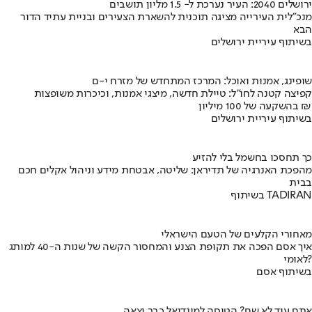
ירושלים 2040: העיר נערכת ל- 1.5 מליון תושבים
מנכ"לית העירייה מציגה תוכנית להשארת הצעירים ובניית עתיד הדור
הבא
בשיתוף עיריית ירושלים
שופינג, אמנות ואוכל: המרכז המתחדש של מזרח י-ם
קפיצה קטנה לחו"ל: טיילת חדשה, מיצגי אמנות, וכיכרות משופצות
בהשקעה של 100 מיליון ₪
בשיתוף עיריית ירושלים
כך תחסכו בחשמל בלי להזיע
מהפכת האנרגיה של תדיראן: שליטה, אבטחת מידע וניהול אקלים חכם
בבית
בשיתוף TADIRAN
מאחורי הקלעים של הטעם הישראלי
איך אסם הפכה את תקופת הצנע והמחסור הקשה של שנות ה-40 למותג
לאומי?
בשיתוף אסם
אתם עוד לא שם? הטיסה למונדיאל כבר יצאה