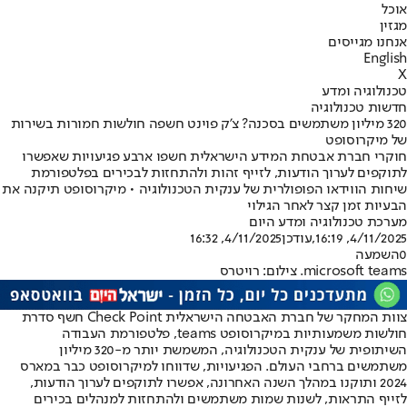
אוכל
מגזין
אנחנו מגייסים
English
X
טכנולוגיה ומדע
חדשות טכנולוגיה
320 מיליון משתמשים בסכנה? צ'ק פוינט חשפה חולשות חמורות בשירות
של מיקרוסופט
חוקרי חברת אבטחת המידע הישראלית חשפו ארבע פגיעויות שאפשרו
לתוקפים לערוך הודעות, לזייף זהות ולהתחזות לבכירים בפלטפורמת
שיחות הווידאו הפופולרית של ענקית הטכנולוגיה • מיקרוסופט תיקנה את
הבעיות זמן קצר לאחר הגילוי
מערכת טכנולוגיה ומדע היום
4/11/2025, 16:19
,עודכן
4/11/2025, 16:32
0
השמעה
microsoft teams. צילום: רויטרס
צוות המחקר של חברת האבטחה הישראלית Check Point חשף סדרת
חולשות משמעותיות ב
מיקרוסופט teams, פלטפורמת העבודה
השיתופית של ענקית הטכנולוגיה
, המשמשת יותר מ-320 מיליון
משתמשים ברחבי העולם. הפגיעויות, שדווחו למיקרוסופט כבר במארס
2024 ותוקנו במהלך השנה האחרונה, אפשרו לתוקפים לערוך הודעות,
לזייף התראות, לשנות שמות משתמשים ולהתחזות למנהלים בכירים