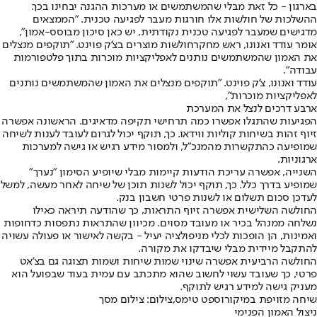
בארגון - כל זאת מבלי שהמשתמשים או מערכות ההגנה יבחינו בכך.
ההשלכות של חולשות אלו חורגות מעבר לפגיעה טכנית. "הממצאים
מדגישים שמעבר לפגיעה טכנית נקודתית, יש כאן סיכון מבוסס-אמון",
אומר עודד ואנונו, ראש מחקר
חולשות מוצרים בצ'ק פוינט
. "תוקפים מנצלים
את האמון שהמשתמשים נותנים לאפליקציות מוכרות בתוך פלטפורמות
עבודה".
עודד ואנונו, צ'ק פוינט. "תוקפים מנצלים את האמון שהמשתמשים נותנים
לאפליקציות מוכרות",
ארבע דרכים לנצל את המערכת
הפגיעות שהתגלו אפשרו כמה תרחישי תקיפה מדאיגים. הראשונה אפשרה
זיוף זהות בשיחות קוליות ווידאו. כך, תוקף יכול לגרום לעובד לענות לשיחה
שמופיעה כהתקשרות מהמנכ"ל, ולמסור מידע רגיש או גישה למערכות
ארגוניות.
השנייה, אפשרה עריכת הודעות קיימות מבלי שיופיע הסימון "נערך"
שמופיע בדרך כלל. כך, תוקף יכול לשנות תוכן של שיחה לאחר מעשה, למשל
לעדכן סכום תשלום או לשנות פרטי חשבון בנק.
החולשה השלישית אפשרה זיוף התראות, כך שהודעה תיראה כאילו
נשלחה ממנהל בכיר או מעובד מסוים. מכיוון שהתראות נתפסות כדחופות
ואמינות, הן הופכות לכלי מניפולציה יעיל - בקשה לאישור או פעולה עשויה
להתקבל מיידית מבלי שיבדקו את מקורה.
החולשה הרביעית אפשרה שינוי שמות שיחות ושמות תצוגה גם בצ'אט
פרטי, כך שעובד עשוי לחשוב שהוא מתכתב עם עמית בעוד שבפועל הוא
מעניק גישה למידע רגיש לתוקף.
שיחה מזויפת במיקורוספט טימס,צילום: צילום מסך
ניצול האמון הפנימי