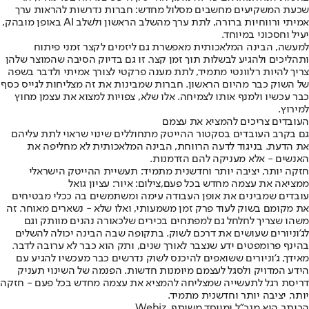
שכעת המשקיעים מחשבים מסלול מחדש: חברות נדרשות להראות ערך
אמיתי ורווחיות ברורה, לתת ערך מהשלב הראשון ולשלב AI באופן מובהק,
יעיל וחסכוני במיוחד.
למעשה, הבינה המלאכותית מאפשרת גם ליזמים לקצר זמני פיתוח
ותהליכים ולהגיע לבשלות תוך זמן קצר. זו גם בדיוק הסיבה שהמוצר שלהן
צריך להיות רלוונטי מתמיד, לתת מענה פרקטי לצורך אמיתי ולדבר בשפה
של השוק כבר מהיום הראשון. חברות שמבינות את זה מצליחות לגייס כסף
כבר עכשיו ולמנף אותו לצמיחה. אלו שלא, צפויות למצוא את עצמן מחוץ
למירוץ.
העובדים צריכים להמציא את עצמם
גם בקרב העובדים בסקטור ההייטק מתחוללים שינוי שראוי לתת עליהם
את הדעת. בניגוד לדעה הרווחת, הבינה המלאכותית לא מחליפה את
האנשים - אלא מעניקה להם הזדמנות.
חזקה יותר, יציבה יותר וחדשנית מתמיד: תעשיית ההייטק הישראלי
ממציאה את עצמה מחדש בכל פעם,צילום: איור: עציון גואל
עובדים שמבינים את אופן העבודה עימה ומשתמשים בה ככלי מבטיחים
את מקומם בשוק לעוד פרק זמן משמעותי, ואלו שלא - נשארים מאוחר. זה
משהו שצריך לחלחל גם למפתחים בכירים שלכאורה נהנים מוותק וגם
לג'וניורים שעושים את דרכם לשוק. בתקופה שבה הבינה יכולה להשלים
בהינף פרומפטים ידע שנצבר לאורך שנים, ותק הוא כבר לא ערובה לדבר.
מאידך, ג'וניורים ששואפים להיכנס לשוק נדרשים כבר מעכשיו להגיע עם
הידע המדויק ולסגל לעצמם מיומנות חדשות. הפנמה של השינוי תעניק
דריסת רגל לתעשייה שמצליחה להמציא את עצמה מחדש בכל פעם - חזקה
יותר, יציבה יותר וחדשנית מתמיד.
הכותב הוא מנכ"ל ומייסד משותף, Webiz