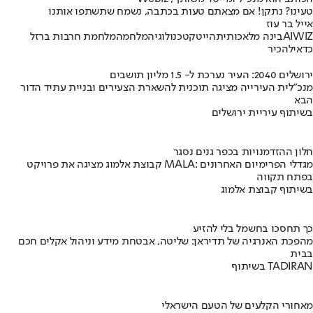
טעינו? נתקן! אם מצאתם טעות בכתבה, נשמח שתשתפו אותנו
אייל בר עוז
WIZ
AI
בינה מלאכותית
הייטק
טכנולוגיה
מלחמה
מלחמת חרבות ברזל
כדאי
להכיר
ירושלים 2040: העיר נערכת ל- 1.5 מליון תושבים
מנכ"לית העירייה מציגה תוכנית להשארת הצעירים ובניית עתיד הדור
הבא
בשיתוף עיריית ירושלים
חלון ההזדמנויות בכפר גנים נסגר
קבוצת אלמוג מציגה את פרויקט MALA: מגדלי הפרימיום האחרונים
בפתח תקווה
בשיתוף קבוצת אלמוג
כך תחסכו בחשמל בלי להזיע
מהפכת האנרגיה של תדיראן: שליטה, אבטחת מידע וניהול אקלים חכם
בבית
בשיתוף TADIRAN
מאחורי הקלעים של הטעם הישראלי