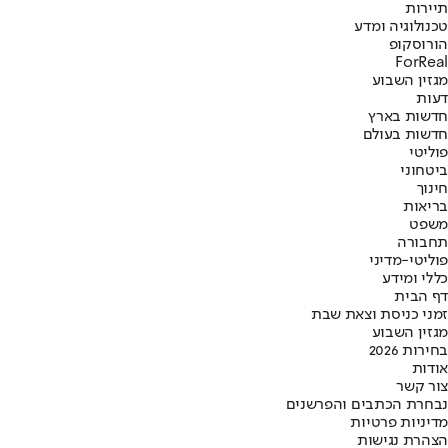
תיירות
טכנולוגיה ומדע
הורוסקופ
ForReal
מגזין השבוע
דעות
חדשות בארץ
חדשות בעולם
פוליטי
ביטחוני
חינוך
בריאות
משפט
תחבורה
פוליטי-מדיני
כללי ומידע
דף הבית
זמני כניסת וצאת שבת
מגזין השבוע
בחירות 2026
אודות
צור קשר
נבחרת הכתבים והפרשנים
מדיניות פרטיות
הצהרת נגישות