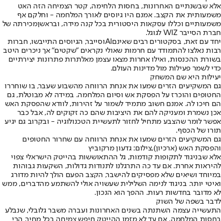
אלא שבשנתיים האחרונות, בחסות הלחימה, קטר הצמיחה הזה האט
משמעותית את הקצב. אמנם היו גיוסים לאורך המלחמה - וחלקם אף
משמעותיים וכללו עסקאות היסטורית בכל קנה מידה, ובראשן
מכירתה של
חברת הסייבר WIZ לגוגל
.
יחד עם זאת, בסקטורים רבים שאינם
AI
ו
סייבר
, הגיוסים התייבשו, חברות
רבות נאלצו להתמודד עם חרמות שאולי נקראים "שקטים" אך ניכרים היטב
בשורת ההכנסות, ואילו אחרות מצאו עצמן מאלתרות פתרונות יצירתיים
כדי לשמר פעילות מול מדינות העולם.
יעילות היא שם המשחק
גם המשקיעים הזרים שמעו את אנחת הרווחה מהשבוע שעבר, בו שוחררו
החטופים והוכרז על הפסקת אש וסיום המלחמה. במידה לא מבוטלת, גם
הם חיכו לה. אמנם חשוב מתמיד לשמור על זהירות, לוודא שהפסקת האש
אכן נשמרת ומעניקה להם את היציבות שהם כה זקוקים לה, אבל כבר
אפשר לומר שהצבע מתחיל לחזור לתעשיית הטכנולוגיה - ובקרוב גם יגיע
תורו של הכסף.
גם המשקיעים הזרים שמעו את אנחת הרווחה עם שחרור החטופים
והפסקת האש (ארכיון),צילום: גדעון מרקוביץ
אלא שבניגוד לתקופות קודמות, גל ההתאוששות בהייטק הישראלי צפוי
להיראות אחרת. אם עד כה התרגלנו לתנודות גדולות, השקעות גבוהות
במיוחד ושיאים שלא מפסיקים להישבר, הקצב הפעם הולך להיות מדורג
ואיטי יותר. בניגוד לנימה השלילית שעשויה אולי להשתמע מהדברים, ממש
לא מדובר בחדשות רעות. ההפך הוא הנכון.
לדבר בשפה של השוק
התעשייה עצמה השתנתה בשנים האחרונות ועברה משבר גלובלי, שנבלע
בחסות המלחמה. אם עד לא מזמן ההייטק חיפש צמיחה בכל מחיר, הרי