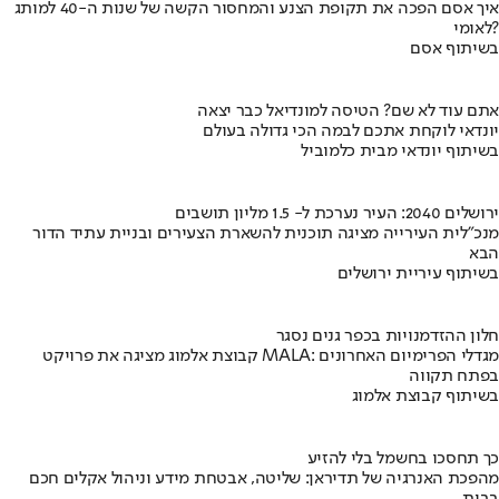
איך אסם הפכה את תקופת הצנע והמחסור הקשה של שנות ה-40 למותג
לאומי?
בשיתוף אסם
אתם עוד לא שם? הטיסה למונדיאל כבר יצאה
יונדאי לוקחת אתכם לבמה הכי גדולה בעולם
בשיתוף יונדאי מבית כלמוביל
ירושלים 2040: העיר נערכת ל- 1.5 מליון תושבים
מנכ"לית העירייה מציגה תוכנית להשארת הצעירים ובניית עתיד הדור
הבא
בשיתוף עיריית ירושלים
חלון ההזדמנויות בכפר גנים נסגר
קבוצת אלמוג מציגה את פרויקט MALA: מגדלי הפרימיום האחרונים
בפתח תקווה
בשיתוף קבוצת אלמוג
כך תחסכו בחשמל בלי להזיע
מהפכת האנרגיה של תדיראן: שליטה, אבטחת מידע וניהול אקלים חכם