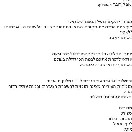
בבית
בשיתוף TADIRAN
מאחורי הקלעים של הטעם הישראלי
איך אסם הפכה את תקופת הצנע והמחסור הקשה של שנות ה-40 למותג
לאומי?
בשיתוף אסם
אתם עוד לא שם? הטיסה למונדיאל כבר יצאה
יונדאי לוקחת אתכם לבמה הכי גדולה בעולם
בשיתוף יונדאי מבית כלמוביל
ירושלים 2040: העיר נערכת ל- 1.5 מליון תושבים
מנכ"לית העירייה מציגה תוכנית להשארת הצעירים ובניית עתיד הדור
הבא
בשיתוף עיריית ירושלים
מדורים
ספורט
תרבות ובידור
לייף סטייל
אוכל