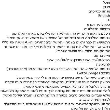
אוכל
מגזין
אנחנו מגייסים
English
X
טכנולוגיה ומדע
חדשות טכנולוגיה
הפעם זה אחרת: כך ייראה ההייטק הישראלי ביום שאחרי המלחמה
בחסות המלחמה מנוע הצמיחה של המשק האט משמעותית, אך סימני
התאוששות כבר נראים בשטח • המשקיעים זהירים, ה-AI משנה את כללי
המשחק - ומי שלא יבין את זה יישאר מחוץ למירוץ • איך עובדים יבטיחו
את מקומם בשוק, ומי יישאר מאחור?
אייל בר עוז
23/10/2025, 13:45
,עודכן
23/10/2025, 13:45
0
השמעה
בחסות הלחימה, ההייטק הישראלי העט קצת את הקצב (אילוסטרציה),
צילום: Getty Images
ההייטק הישראלי נחשב בעשורים האחרונים לקטר הצמיחה של
המשק.
בזכות גיוסי הון גדולים, עסקאות יוצאות דופן וגם לא מעט יוקרה
והערכה גלובלית, נוצר כאן אקו-סיסטם אמיתי שלא מפסיק
לייצר
טכנולוגיות ופתרונות מתקדמים
. לכך גם יש להוסיף העסקה של מאות
אלפי עובדים בתנאים טובים במיוחד, תרומה לתמ"ג והובלה של כל המשק
לעבר צמיחה ושגשוג.
אקזיט מטורף: אלפבית של גוגל רוכשת את וויז הישראלית ב-32 מיליארד
דולר| סושיאל ישראל היום