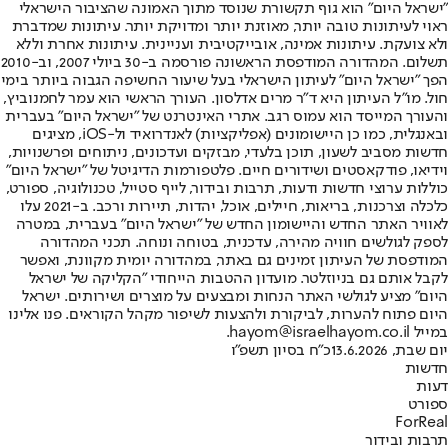
"ישראל היום" הוא גוף תקשורת שנוסד מתוך האמונה שהציבור הישראלי
ראוי לעיתונות טובה יותר, מאוזנת יותר ומדויקת יותר. עיתונות שמדברת
ולא צועקת. עיתונות אמינה, אובייקטיבית ועניינית. עיתונות אחרת וללא
תשלום. המהדורה המודפסת הראשונה פורסמה ב-30 ביולי 2007, וב-2010
הפך "ישראל היום" לעיתון הישראלי בעל שיעור החשיפה הגבוה ביותר בימי
חול. מו"ל העיתון היא ד"ר מרים אדלסון. העורך הראשי הוא עמר לחמנוביץ,
והעורך המייסד הוא עמוס רגב. אתרי האינטרנט של "ישראל היום" בעברית
ובאנגלית, כמו כן היישומונים (אפליקציות) לאנדרואיד ול-iOS, מציגים
חדשות מסביב לשעון, תוכן בלעדי, מבזקים ועדכונים, ניתוחים ופרשנויות,
וידיאו, פודקאסטים ושידורים חיים. פלטפורמות הדיגיטל של "ישראל היום"
כוללות ערוצי חדשות ודעות, תרבות ובידור, לייף סטייל, טכנולוגיה, ספורט,
כלכלה וצרכנות, בריאות, חיילים, אוכל, יהדות, תיירות ורכב. ב-2021 עלו
לאוויר האתר החדש והיישומון החדש של "ישראל היום" בעברית, במטרה
לספק לגולשים חוויה מהירה, עדכנית, בטוחה ונוחה. תכני המהדורה
המודפסת של העיתון זמינים גם באתר, במהדורה יומית מקוונת, ואפשר
לקבל אותם גם בניוזלטר. מועדון ההטבות הייחודי "הקליקה של ישראל
היום" מציע לגולשי האתר הנחות ומבצעים על מוצרים ושירותים. ישראל
היום פתוח להערות, לביקורת ולהצעות לשיפור מקהל הקוראים. פנו אלינו
במייל hayom@israelhayom.co.il.
יום שבת, 13.6.2026
כ"ח בסיון תשפ"ו
חדשות
דעות
ספורט
ForReal
תרבות ובידור