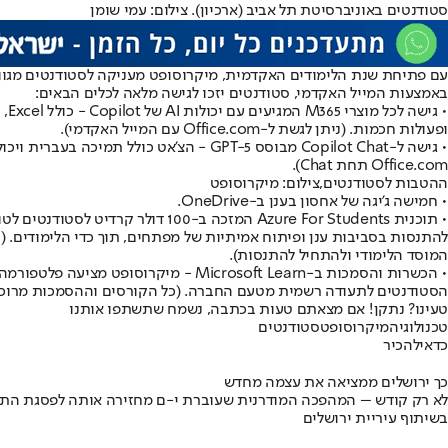
סטודנטים באוניברסיטת תל אביב (ארכיון). צילום: עמי שומן
עם פתיחת שנת הלימודים האקדמית, מיקרוסופט מעניקה לסטודנטים מגוון 
באמצעות המייל האקדמי, סטודנטים יזכו לגישה מלאה לכלים הבאים:
ופעולות חכמות. (ניתן לגשת ל-Office.com עם המייל האקדמי).
Office.com תחת Chat).
ההטבות לסטודנטים,צילום: מיקרוסופט
• חמישה ג'יגה של אחסון בענן ב-OneDrive.
המוסד הלימודי ולהתחיל להתנסות).
הסטודנטים לתעודה רשמית מטעם החברה. (כל הקורסים וההסמכות מרוכזים כאן: earn.microsoft.com/en-us/training
טעינו? נתקן! אם מצאתם טעות בכתבה, נשמח שתשתפו אותנו
טכנולוגיה
מיקרוסופט
סטודנטים
כדאי
להכיר
כך ירושלים ממציאה את עצמה מחדש
לא רק קודש – המהפכה המודרנית שעוברת י-ם מחזירה אותה לפסגת התי
בשיתוף עיריית ירושלים