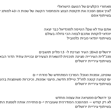
מאחורי הקלעים של הטעם הישראלי
איך אסם הפכה את תקופת הצנע והמחסור הקשה של שנות ה-40 למותג לאומי?
בשיתוף אסם
אתם עוד לא שם? הטיסה למונדיאל כבר יצאה
יונדאי לוקחת אתכם לבמה הכי גדולה בעולם
בשיתוף יונדאי מבית כלמוביל
ירושלים 2040: העיר נערכת ל- 1.5 מליון תושבים
מנכ"לית העירייה מציגה תוכנית להשארת הצעירים ובניית עתיד הדור הבא
בשיתוף עיריית ירושלים
שופינג, אמנות ואוכל: המרכז המתחדש של מזרח י-ם
קפיצה קטנה לחו"ל: טיילת חדשה, מיצגי אמנות, וכיכרות משופצות בהשקעה של 100 מיליון ₪
בשיתוף עיריית ירושלים
כך ירושלים ממציאה את עצמה מחדש
לא רק קודש – המהפכה המודרנית שעוברת י-ם מחזירה אותה לפסגת התי
בשיתוף עיריית ירושלים