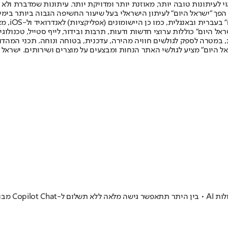
לעיתונות טובה יותר, מאוזנת יותר ומדויקת יותר. עיתונות שמדברת ולא צ
שלום. המהדורה המודפסת הראשונה פורסמה ב-30 ביולי 2007, וב-2010 הפך "ישראל היום" לעיתון הישראלי בעל שי
לחמנוביץ,
ל היום" כוללות ערוצי חדשות ודעות, תרבות ובידור, לייף סטייל, טכנולוגיה
ברית, במטרה לספק לגולשים חוויה מהירה, עדכנית, בטוחה ונוחה. תכני המה
ל היום" מציע לגולשי האתר הנחות ומבצעים על מוצרים ושירותים. ישראל 
סס GPT-5