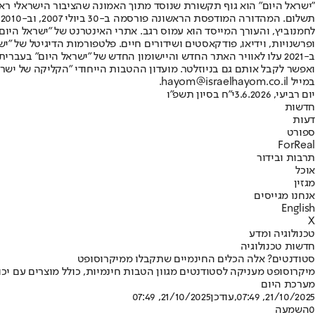
"ישראל היום" הוא גוף תקשורת שנוסד מתוך האמונה שהציבור הישראלי ראוי 
ת
ופרשנויות, וידיאו, פודקאסטים ושידורים חיים. פלטפורמות הדיגיטל של "ישרא
ב-2021 עלו לאוויר האתר החדש והיישומון החדש של "ישראל היום" בע
ואפשר לקבל אותם גם בניוזלטר. מועדון ההטבות הייחודי "הקליקה של ישרא
במייל hayom@israelhayom.co.il.
יום רביעי, 3.6.2026
י"ח בסיון תשפ"ו
חדשות
דעות
ספורט
ForReal
תרבות ובידור
אוכל
מגזין
אנחנו מגייסים
English
X
טכנולוגיה ומדע
חדשות טכנולוגיה
סטודנטים? אלה הכלים החינמיים שתקבלו ממיקרוסופט
מיקרוסופט מעניקה לסטודנטים מגוון הטבות חינמיות, כולל מוצרים עם יכולות AI • בין היתר תתאפשר גישה מלאה ללא תשלום ל-Copilot Chat מבו
מערכת היום
21/10/2025, 07:49
,עודכן
21/10/2025, 07:49
0
השמעה