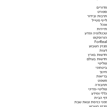
מדורים
ספורט
תרבות ובידור
לייף סטייל
אוכל
תיירות
טכנולוגיה ומדע
הורוסקופ
ForReal
מגזין השבוע
דעות
חדשות בארץ
חדשות בעולם
פוליטי
ביטחוני
חינוך
בריאות
משפט
תחבורה
פוליטי-מדיני
כללי ומידע
דף הבית
זמני כניסת וצאת שבת
מגזין השבוע