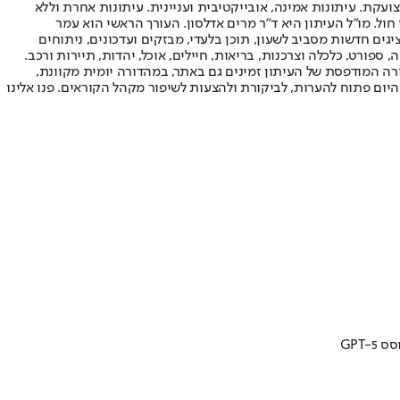
ועקת. עיתונות אמינה, אובייקטיבית ועניינית. עיתונות אחרת וללא
עור החשיפה הגבוה ביותר בימי חול. מו"ל העיתון היא ד"ר מרים אדלסון. העורך הראשי הוא עמר
 והעורך המייסד הוא עמוס רגב. אתרי האינטרנט של "ישראל היום" בעברית ובאנגלית, כמו כן היישומונים (אפליקציות) לאנדרואיד ול-iOS, מציגים חדשות מסביב לשעון, תוכן בלעדי, מבזקים ועדכונים, ניתוחים
, ספורט, כלכלה וצרכנות, בריאות, חיילים, אוכל, יהדות, תיירות ורכב.
דורה המודפסת של העיתון זמינים גם באתר, במהדורה יומית מקוונת,
היום פתוח להערות, לביקורת ולהצעות לשיפור מקהל הקוראים. פנו אלינו