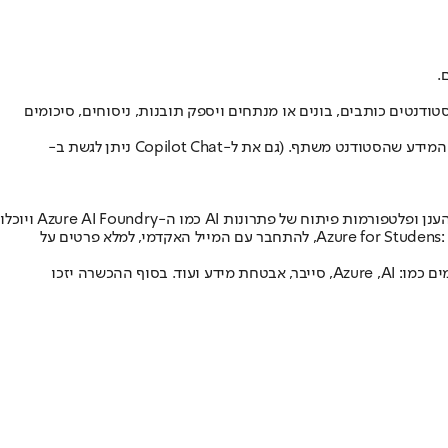
.
כולל Word ,Excel ו-OneNote. לפי החברה, ה-Copilot יבין את ההקשר והתוכן שהסטודנטים כותבים, בונים או מנתחים ויספק תובנות, ניסוחים, סיכומים
• גישה ל-Copilot Chat מבוסס GPT-5 - הצ'אט כולל תמיכה בעברית ויכולות עזר בלמידה. במיקרוסופט מדגישים כי הכל מאובטח ושומר על פרטיות המידע שהסטודנט משתף. (גם את ל-Copilot Chat ניתן לגשת ב-
• תוכנית Azure For Students המזכה ב-100 דולר קרדיט לסטודנטים לטובת שימוש בשירותי Azure למשך שנה. הסטודנטים זוכים לגישה לשירותי הענן ופלטפורמות פיתוח של פתרונות AI כמו ה-Azure AI Foundry ויוכלו
להתנסות בסביבות ענן ופיתוח אמיתיות של מפתחים, תוך כדי הלימודים. (יש להכנס לאתר Azure for Studens: https://azure.microsoft.com/en-us/free/students, להתחבר עם המייל האקדמי, למלא פרטים על
• הכשרות והסמכות ב-Microsoft Learn - מיקרוסופט מציעה פלטפורמה עם קורסים מקצועיים מקוונים וחינמיים להסמכות טכנולוגיות בשלל תחומים כמו: Azure ,AI, סייבר, אבטחת מידע ועוד. בסוף ההכשרה יזכו