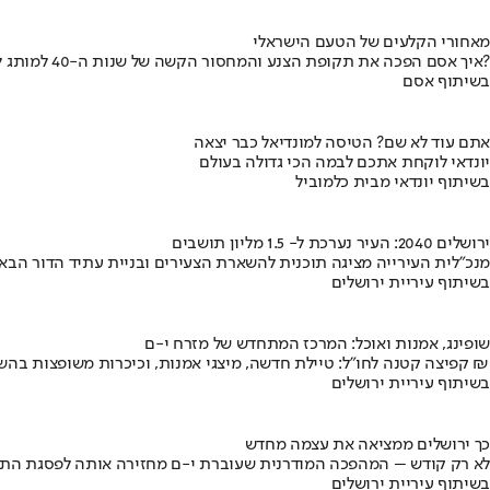
מאחורי הקלעים של הטעם הישראלי
איך אסם הפכה את תקופת הצנע והמחסור הקשה של שנות ה-40 למותג לאומי?
בשיתוף אסם
אתם עוד לא שם? הטיסה למונדיאל כבר יצאה
יונדאי לוקחת אתכם לבמה הכי גדולה בעולם
בשיתוף יונדאי מבית כלמוביל
ירושלים 2040: העיר נערכת ל- 1.5 מליון תושבים
מנכ"לית העירייה מציגה תוכנית להשארת הצעירים ובניית עתיד הדור הבא
בשיתוף עיריית ירושלים
שופינג, אמנות ואוכל: המרכז המתחדש של מזרח י-ם
קפיצה קטנה לחו"ל: טיילת חדשה, מיצגי אמנות, וכיכרות משופצות בהשקעה של 100 מיליון ₪
בשיתוף עיריית ירושלים
כך ירושלים ממציאה את עצמה מחדש
לא רק קודש – המהפכה המודרנית שעוברת י-ם מחזירה אותה לפסגת התי
בשיתוף עיריית ירושלים