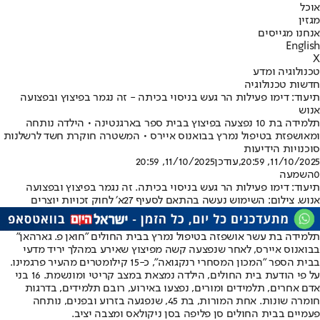
אוכל
מגזין
אנחנו מגייסים
English
X
טכנולוגיה ומדע
חדשות טכנולוגיה
תיעוד: דימו פעילות הר געש בניסוי בכיתה - זה נגמר בפיצוץ ובפצועה
אנוש
תלמידה בת 10 נפצעה בפיצוץ בבית ספר בארגנטינה • הילדה נותחה
ומאושפזת בטיפול נמרץ בבואנוס איירס • המשטרה חוקרת חשד לרשלנות
סוכנויות הידיעות
11/10/2025, 20:59
,עודכן
11/10/2025, 20:59
0
השמעה
תיעוד: דימו פעילות הר געש בניסוי בכיתה. זה נגמר בפיצוץ ובפצועה
אנוש. צילום: השימוש נעשה בהתאם לסעיף 27א׳ לחוק זכויות יוצרים
תלמידה בת עשר אושפזה בטיפול נמרץ בבית החולים "חואן פ. גארהאן"
בבואנוס איירס, לאחר שנפצעה קשה מפיצוץ שאירע במהלך יריד מדעי
בבית הספר "המכון המסחרי רנקגואה", כ-15 קילומטרים מהעיר פרגמינו.
על פי הודעת בית החולים, הילדה נמצאת במצב קריטי ומונשמת. 16 בני
אדם אחרים, תלמידים ומורים, נפצעו באירוע, רובם תלמידים, בדרגות
חומרה שונות. אחת המורות, בת 45, שנפגעה בזרוע ובפנים, נותחה
פעמיים בבית החולים סן פליפה בסן ניקולאס ומצבה יציב.