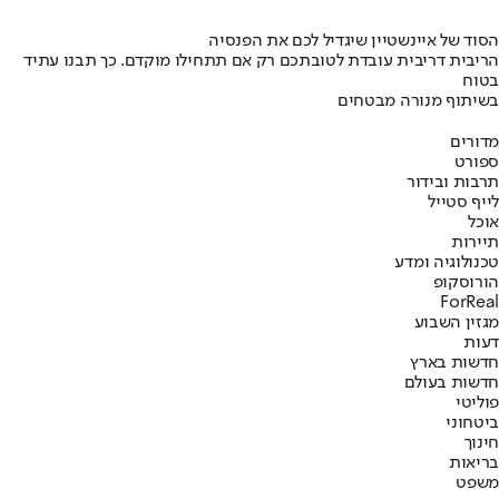
הסוד של איינשטיין שיגדיל לכם את הפנסיה
הריבית דריבית עובדת לטובתכם רק אם תתחילו מוקדם. כך תבנו עתיד
בטוח
בשיתוף מנורה מבטחים
מדורים
ספורט
תרבות ובידור
לייף סטייל
אוכל
תיירות
טכנולוגיה ומדע
הורוסקופ
ForReal
מגזין השבוע
דעות
חדשות בארץ
חדשות בעולם
פוליטי
ביטחוני
חינוך
בריאות
משפט