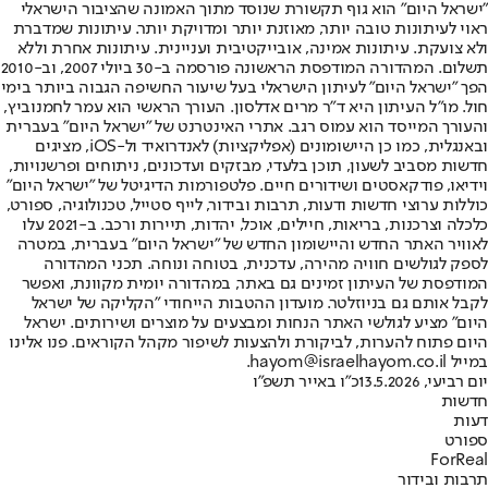
"ישראל היום" הוא גוף תקשורת שנוסד מתוך האמונה שהציבור הישראלי
ראוי לעיתונות טובה יותר, מאוזנת יותר ומדויקת יותר. עיתונות שמדברת
ולא צועקת. עיתונות אמינה, אובייקטיבית ועניינית. עיתונות אחרת וללא
תשלום. המהדורה המודפסת הראשונה פורסמה ב-30 ביולי 2007, וב-2010
הפך "ישראל היום" לעיתון הישראלי בעל שיעור החשיפה הגבוה ביותר בימי
חול. מו"ל העיתון היא ד"ר מרים אדלסון. העורך הראשי הוא עמר לחמנוביץ,
והעורך המייסד הוא עמוס רגב. אתרי האינטרנט של "ישראל היום" בעברית
ובאנגלית, כמו כן היישומונים (אפליקציות) לאנדרואיד ול-iOS, מציגים
חדשות מסביב לשעון, תוכן בלעדי, מבזקים ועדכונים, ניתוחים ופרשנויות,
וידיאו, פודקאסטים ושידורים חיים. פלטפורמות הדיגיטל של "ישראל היום"
כוללות ערוצי חדשות ודעות, תרבות ובידור, לייף סטייל, טכנולוגיה, ספורט,
כלכלה וצרכנות, בריאות, חיילים, אוכל, יהדות, תיירות ורכב. ב-2021 עלו
לאוויר האתר החדש והיישומון החדש של "ישראל היום" בעברית, במטרה
לספק לגולשים חוויה מהירה, עדכנית, בטוחה ונוחה. תכני המהדורה
המודפסת של העיתון זמינים גם באתר, במהדורה יומית מקוונת, ואפשר
לקבל אותם גם בניוזלטר. מועדון ההטבות הייחודי "הקליקה של ישראל
היום" מציע לגולשי האתר הנחות ומבצעים על מוצרים ושירותים. ישראל
היום פתוח להערות, לביקורת ולהצעות לשיפור מקהל הקוראים. פנו אלינו
במייל hayom@israelhayom.co.il.
יום רביעי, 13.5.2026
כ"ו באייר תשפ"ו
חדשות
דעות
ספורט
ForReal
תרבות ובידור