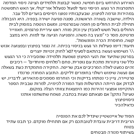
האירוע התרחש ביום חמישי, כאשר קבוצת תלמידים הציגה ניסוי המדמה
התפרצות הר געש. הניסוי נועד לפעול כפעלול אור־קולי, אך האש התפשטה
במהירות וגרמה לפיצוץ, שבעקבותיו נפוצו רסיסים בוערים לכל עבר.
הילדה, שישבה בשורה הראשונה, ספגה פגיעה ישירה בפניה. היא הובהלה
תחילה לבית החולים סן חוסה שבפרגמינו, ומשם הוטסה במסוק לבית
החולים בשל חשש לאובדן עין ונזק מוחי. ראש עיריית פרגמינו, חאווייר
מרטינס, מסר כי "ננעץ בה משהו, והפגיעה הגיעה עד למוח. היא במצב
קשה, מחוסרת הכרה ומונשמת".
תיעוד: דימו פעילות הר געש בניסוי בכיתה. זה נגמר בפיצוץ ובפצועה אנוש
\\ השימוש נעשה בהתאם לסעיף 27א׳ לחוק זכויות יוצרים
בסרטון שתיעד את רגעי הפיצוץ נשמעת תלמידה שמסבירה כי הר הגעש
כלל שני צינורות מתכת עם גופרית, פחם ו"מלחים מיוחדים" – רכיבים
זהים כמעט לאלה המרכיבים אבק שריפה. החקירה מתמקדת כעת בשאלה
אם נעשה שימוש רשלני בחומרים דליקים. התובע המחוזי, פרננדו
פרטיירה, ציין כי נפתחו בדיקות וכי הוחרמו מסמכים מהאירוע. לדבריו, יש
לבדוק אם הייתה התרשלות מצד המורה לכימיה, למרות שבבית הספר
התקיימו אמצעי זהירות כמו הימצאות צוותי הצלה במקום.
טעינו? נתקן! אם מצאתם טעות בכתבה, נשמח שתשתפו אותנו
ניסוי
פיצוץ
כדאי
להכיר
הסוד של איינשטיין שיגדיל לכם את הפנסיה
הריבית דריבית עובדת לטובתכם רק אם תתחילו מוקדם. כך תבנו עתיד
בטוח
בשיתוף מנורה מבטחים