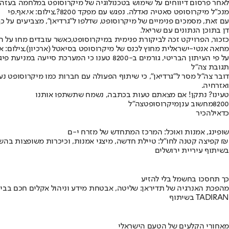
לאחר פרסום דיווחים על שימוש בטכנולוגיה של מיקרוסופט במלחמה בעזה, החברה הזמינה בדיקה 
מנכ"ל מיקרוסופט סאטיה נאדלה. נפגש עם מפקד 8200?,צילום: אי.אף.פי
עם זאת, מסמכים פנימיים של מיקרוסופט, שדלפו ל"גרדיאן", מצביעים על כ
דן בתוכן הנתונים עם שריאל.
כזכור, הפרויקט זכה לביקורת פנימית במיקרוסופט,
כאשר עובדים מחו על ה
מחאה אנטי-ישראלית מחוץ לכנס של מיקרוסופט בסיאטל (ארכיון),צילום: אי
על פי העיתון הבריטי, גורמים ב-8200 טענו כי המערכת סייעה במניעת פיגועים והצילה חיי ישראלים, אם כי היא לא הצליחה למנוע את מתקפת חמאס ב-7 באוקטובר.
תגובת צה"ל
דובר צה"ל מסר ל"גרדיאן", כי שיתוף הפעולה עם חברות כמו מיקרוסופט
ואזרחיה.
טעינו? נתקן! אם מצאתם טעות בכתבה, נשמח שתשתפו אותנו
8200
מחשוב ענן
מיקרוסופט
צה"ל
כדאי
להכיר
שופינג, אמנות ואוכל: המרכז המתחדש של מזרח י-ם
קפיצה קטנה לחו"ל: טיילת חדשה, מיצגי אמנות, וכיכרות משופצות בהשקעה של 100 מיליון ₪
בשיתוף עיריית ירושלים
כך תחסכו בחשמל בלי להזיע
מהפכת האנרגיה של תדיראן: שליטה, אבטחת מידע וניהול אקלים חכם בבי
בשיתוף TADIRAN
מאחורי הקלעים של הטעם הישראלי