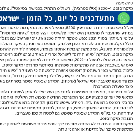
0
השמעה
מיקרוסופט ו-8200 (אילוסטרציה). השת"פ התחיל בפגישה בסיאטל?. צילום: נוצר על ידי בינה מלאכותית
צה"ל,
באמצעות יחידת המודיעין 8200
, מפעיל מערכת מתקדמת לניטור ואחס
במידע שהועבר לו מהמגזין הישראלי-פלשתיני +972 ואתר "שיחה מקומית".
על פי העיתון, בסוף 2021 נפגש
כולל הקלטות שיחות, לשרתי הענן של מיקרוסופט באירופה, בעיקר בהולנד 
פלטפורמת Azure, המספקת קיבולת אחסון עצומה, אפשרה ליחידה להתמודד עם האתגר של אחסון מידע בקנה מידה שלא היה אפשרי בשרתים הצבאיים הקיימים.
מיקרוסופט. העניקה "סיוע חירום" לישראל אחרי 7 באוקטובר,צילום: רויטרס
המערכת, שהחלה לפעול ב-2022, מאפשרת ליחידה 
שימוש בשכבות אבטחה מתקדמות שפותחו בשיתוף מהנדסי מיקרוסופט.
כזכור, בחודש מאי השנה
מיקרוסופט אישרה לראשונה כי העניקה "סיוע חירום" ל
הדוק, תוך בחינה פרטנית של כל בקשה, ש"חלקן אושרו וחלקן נדחו", ובאופ
מפקד 8200 לשעבר, יוסי שריאל (ארכיון). המידע שנאסף נשמר בשרתים באירלנד ובהולנד,צילום: אורן כהן
כיצד פועלת המערכת?
על פי הפרסום, המערכת מאפשרת למודיעין הישראלי להאזין לשיחות טלפוני
מראש של יעדים ספציפיים, אך המערכת החדשה מאפשרת הקלטה ואחסון המו
מחבלי חמאס ברצועת עזה. המידע שימש לתכנון תקיפות ברצועה?,צילום: אי
לפי הדיווח, המידע שנאסף שימש, בין היתר, לתכנון תקיפות אוויריות בעז
עוד דווח, כי ביו"ש המידע שנאסף משמש גם למטרות כמו מעצרים.
תגובת מיקרוסופט
מתקפות סייבר של מדינות או ארגוני טרור.