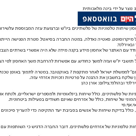
ון שיחות טלפוניות של פלשתינים ביו"ש וברצועת עזה המבוססת על
שירות
 מפקד יחידה 8200 אז, יוסי שריאל, עם מנכ"ל מיקרוסופט, סאטיה נאדלה, במטה החברה בסיאטל.
ובאירלנד.
לאחסן שיחות טלפון של תושבי יו"ש ועזה למשך כחודש, עם אפשרות להרחבת משך האחסו
ממשלת ישראל לאחר מתקפת 7 באוקטובר
, במטרה לתמוך באופן טכנול
ן שלקח בחשבון את ההגנה על פרטיות וזכויות אזרחי עזה.
ות של פלשתינים, כולל שיחות בינלאומיות ולמספרים ישראליים, ולנתח א
ני של שיחות, כולל של אזרחים שאינם חשודים בפעילות ביטחונית.
.אף.פי
ה, כולל בדיקת שיחות של אנשים בסביבת יעד התקיפה כדי להעריך סיכונים 