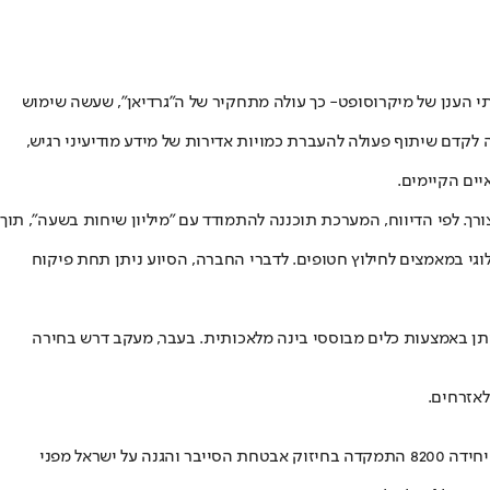
י הענן של מיקרוסופט
- כך עולה מתחקיר של ה"גרדיאן", שעשה שימוש
 מטרת הפגישה הייתה לקדם שיתוף פעולה להעברת כמויות אדירות של מידע מודיעיני רגיש,
ן לפי הצורך. לפי הדיווח, המערכת תוכננה להתמודד עם "מיליון שיחות בשעה", תוך
וגי במאמצים לחילוץ חטופים. לדברי החברה, הסיוע ניתן תחת פיקוח
ותן באמצעות כלים מבוססי בינה מלאכותית. בעבר, מעקב דרש בחירה
לאזרחים.
מיקרוסופט טענה כי לא הייתה מודעת לכך שהמערכת משמשת לאחסון שיחות טלפוניות של אזרחים פלשתינים. דובר החברה הדגיש כי השותפות עם יחידה 8200 התמקדה בחיזוק אבטחת הסייבר והגנה על ישראל מפני