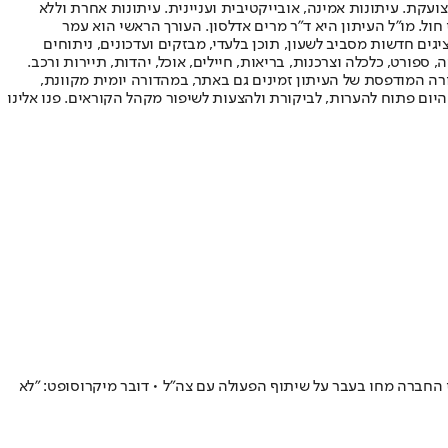
ועקת. עיתונות אמינה, אובייקטיבית ועניינית. עיתונות אחרת וללא
עור החשיפה הגבוה ביותר בימי חול. מו"ל העיתון היא ד"ר מרים אדלסון. העורך הראשי הוא עמר
 והעורך המייסד הוא עמוס רגב. אתרי האינטרנט של "ישראל היום" בעברית ובאנגלית, כמו כן היישומונים (אפליקציות) לאנדרואיד ול-iOS, מציגים חדשות מסביב לשעון, תוכן בלעדי, מבזקים ועדכונים, ניתוחים
, ספורט, כלכלה וצרכנות, בריאות, חיילים, אוכל, יהדות, תיירות ורכב.
דורה המודפסת של העיתון זמינים גם באתר, במהדורה יומית מקוונת,
היום פתוח להערות, לביקורת ולהצעות לשיפור מקהל הקוראים. פנו אלינו
ל פלשתינים • עובדי החברה מחו בעבר על שיתוף הפעולה עם צה"ל • דובר מיקרוסופט: "לא