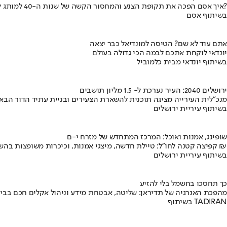
איך אסם הפכה את תקופת הצנע והמחסור הקשה של שנות ה-40 למותג לאומי?
בשיתוף אסם
אתם עוד לא שם? הטיסה למונדיאל כבר יצאה
יונדאי לוקחת אתכם לבמה הכי גדולה בעולם
בשיתוף יונדאי מבית כלמוביל
ירושלים 2040: העיר נערכת ל- 1.5 מליון תושבים
מנכ"לית העירייה מציגה תוכנית להשארת הצעירים ובניית עתיד הדור הבא
בשיתוף עיריית ירושלים
שופינג, אמנות ואוכל: המרכז המתחדש של מזרח י-ם
קפיצה קטנה לחו"ל: טיילת חדשה, מיצגי אמנות, וכיכרות משופצות בהשקעה של 100 מיליון ₪
בשיתוף עיריית ירושלים
כך תחסכו בחשמל בלי להזיע
מהפכת האנרגיה של תדיראן: שליטה, אבטחת מידע וניהול אקלים חכם בבי
בשיתוף TADIRAN