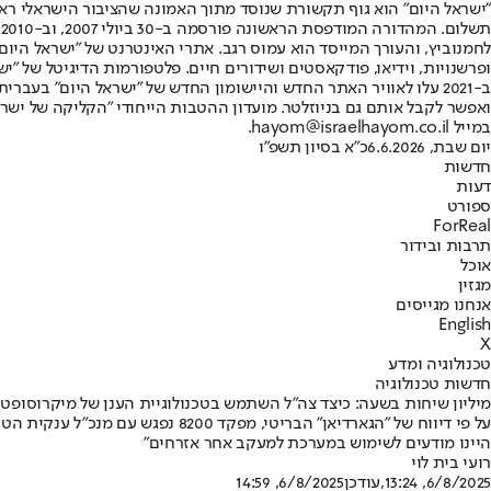
"ישראל היום" הוא גוף תקשורת שנוסד מתוך האמונה שהציבור הישראלי ראוי 
ת
ופרשנויות, וידיאו, פודקאסטים ושידורים חיים. פלטפורמות הדיגיטל של "ישרא
ב-2021 עלו לאוויר האתר החדש והיישומון החדש של "ישראל היום" בע
ואפשר לקבל אותם גם בניוזלטר. מועדון ההטבות הייחודי "הקליקה של ישרא
במייל hayom@israelhayom.co.il.
יום שבת, 6.6.2026
כ"א בסיון תשפ"ו
חדשות
דעות
ספורט
ForReal
תרבות ובידור
אוכל
מגזין
אנחנו מגייסים
English
X
טכנולוגיה ומדע
חדשות טכנולוגיה
מיליון שיחות בשעה: כיצד צה"ל השתמש בטכנולוגיית הענן של מיקרוסופט
על פי דיווח של "הגארדיאן" הבריט
היינו מודעים לשימוש במערכת למעקב אחר אזרחים"
רועי בית לוי
6/8/2025, 13:24
,עודכן
6/8/2025, 14:59