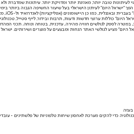
לעיתונות טובה יותר, מאוזנת יותר ומדויקת יותר. עיתונות שמדברת ולא צ
שלום. המהדורה המודפסת הראשונה פורסמה ב-30 ביולי 2007, וב-2010 הפך "ישראל היום" לעיתון הישראלי בעל שי
לחמנוביץ,
ל היום" כוללות ערוצי חדשות ודעות, תרבות ובידור, לייף סטייל, טכנולוגיה
ברית, במטרה לספק לגולשים חוויה מהירה, עדכנית, בטוחה ונוחה. תכני המה
ל היום" מציע לגולשי האתר הנחות ומבצעים על מוצרים ושירותים. ישראל 
 בעזה
י, מפקד 8200 נפגש עם מנכ"ל ענקית הטכנולוגיה כדי להקים מערכת לאחסון שיחות טלפוניות ש