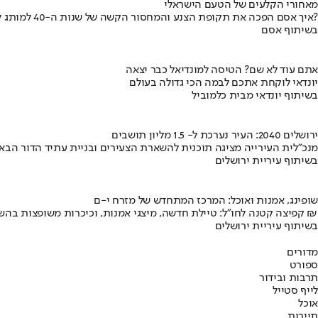
מאחורי הקלעים של הטעם הישראלי
איך אסם הפכה את תקופת הצנע והמחסור הקשה של שנות ה-40 למותג לאומי?
בשיתוף אסם
אתם עוד לא שם? הטיסה למונדיאל כבר יצאה
יונדאי לוקחת אתכם לבמה הכי גדולה בעולם
בשיתוף יונדאי מבית כלמוביל
ירושלים 2040: העיר נערכת ל- 1.5 מליון תושבים
מנכ"לית העירייה מציגה תוכנית להשארת הצעירים ובניית עתיד הדור הבא
בשיתוף עיריית ירושלים
שופינג, אמנות ואוכל: המרכז המתחדש של מזרח י-ם
קפיצה קטנה לחו"ל: טיילת חדשה, מיצגי אמנות, וכיכרות משופצות בהשקעה של 100 מיליון ₪
בשיתוף עיריית ירושלים
מדורים
ספורט
תרבות ובידור
לייף סטייל
אוכל
תיירות