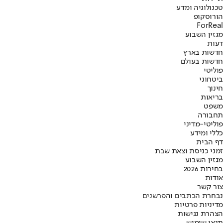
טכנולוגיה ומדע
הורוסקופ
ForReal
מגזין השבוע
דעות
חדשות בארץ
חדשות בעולם
פוליטי
ביטחוני
חינוך
בריאות
משפט
תחבורה
פוליטי-מדיני
כללי ומידע
דף הבית
זמני כניסת וצאת שבת
מגזין השבוע
בחירות 2026
אודות
צור קשר
נבחרת הכתבים והפרשנים
מדיניות פרטיות
הצהרת נגישות