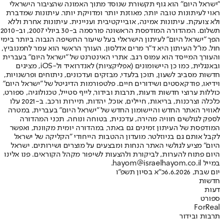
"ישראל היום" הוא גוף תקשורת שנוסד מתוך האמונה שהציבור הישראלי
ראוי לעיתונות טובה יותר, מאוזנת יותר ומדויקת יותר. עיתונות שמדברת
ולא צועקת. עיתונות אמינה, אובייקטיבית ועניינית. עיתונות אחרת וללא
תשלום. המהדורה המודפסת הראשונה פורסמה ב-30 ביולי 2007, וב-2010
הפך "ישראל היום" לעיתון הישראלי בעל שיעור החשיפה הגבוה ביותר בימי
חול. מו"ל העיתון היא ד"ר מרים אדלסון. העורך הראשי הוא עמר לחמנוביץ,
והעורך המייסד הוא עמוס רגב. אתרי האינטרנט של "ישראל היום" בעברית
ובאנגלית, כמו כן היישומונים (אפליקציות) לאנדרואיד ול-iOS, מציגים
חדשות מסביב לשעון, תוכן בלעדי, מבזקים ועדכונים, ניתוחים ופרשנויות,
וידיאו, פודקאסטים ושידורים חיים. פלטפורמות הדיגיטל של "ישראל היום"
כוללות ערוצי חדשות ודעות, תרבות ובידור, לייף סטייל, טכנולוגיה, ספורט,
כלכלה וצרכנות, בריאות, חיילים, אוכל, יהדות, תיירות ורכב. ב-2021 עלו
לאוויר האתר החדש והיישומון החדש של "ישראל היום" בעברית, במטרה
לספק לגולשים חוויה מהירה, עדכנית, בטוחה ונוחה. תכני המהדורה
המודפסת של העיתון זמינים גם באתר, במהדורה יומית מקוונת, ואפשר
לקבל אותם גם בניוזלטר. מועדון ההטבות הייחודי "הקליקה של ישראל
היום" מציע לגולשי האתר הנחות ומבצעים על מוצרים ושירותים. ישראל
היום פתוח להערות, לביקורת ולהצעות לשיפור מקהל הקוראים. פנו אלינו
במייל hayom@israelhayom.co.il.
יום שבת, 6.6.2026
כ"א בסיון תשפ"ו
חדשות
דעות
ספורט
ForReal
תרבות ובידור