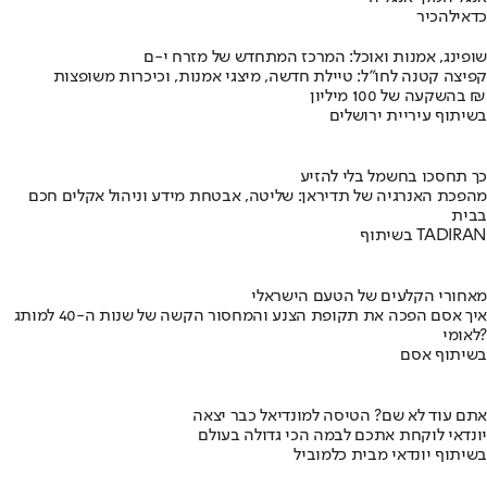
כדאי
להכיר
שופינג, אמנות ואוכל: המרכז המתחדש של מזרח י-ם
קפיצה קטנה לחו"ל: טיילת חדשה, מיצגי אמנות, וכיכרות משופצות
בהשקעה של 100 מיליון ₪
בשיתוף עיריית ירושלים
כך תחסכו בחשמל בלי להזיע
מהפכת האנרגיה של תדיראן: שליטה, אבטחת מידע וניהול אקלים חכם
בבית
בשיתוף TADIRAN
מאחורי הקלעים של הטעם הישראלי
איך אסם הפכה את תקופת הצנע והמחסור הקשה של שנות ה-40 למותג
לאומי?
בשיתוף אסם
אתם עוד לא שם? הטיסה למונדיאל כבר יצאה
יונדאי לוקחת אתכם לבמה הכי גדולה בעולם
בשיתוף יונדאי מבית כלמוביל