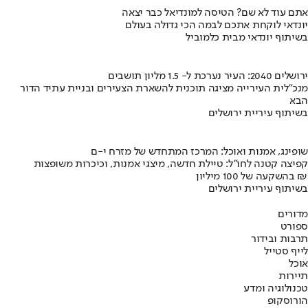
אתם עוד לא שם? הטיסה למונדיאל כבר יצאה
יונדאי לוקחת אתכם לבמה הכי גדולה בעולם
בשיתוף יונדאי מבית כלמוביל
ירושלים 2040: העיר נערכת ל- 1.5 מליון תושבים
מנכ"לית העירייה מציגה תוכנית להשארת הצעירים ובניית עתיד הדור
הבא
בשיתוף עיריית ירושלים
שופינג, אמנות ואוכל: המרכז המתחדש של מזרח י-ם
קפיצה קטנה לחו"ל: טיילת חדשה, מיצגי אמנות, וכיכרות משופצות
בהשקעה של 100 מיליון ₪
בשיתוף עיריית ירושלים
מדורים
ספורט
תרבות ובידור
לייף סטייל
אוכל
תיירות
טכנולוגיה ומדע
הורוסקופ