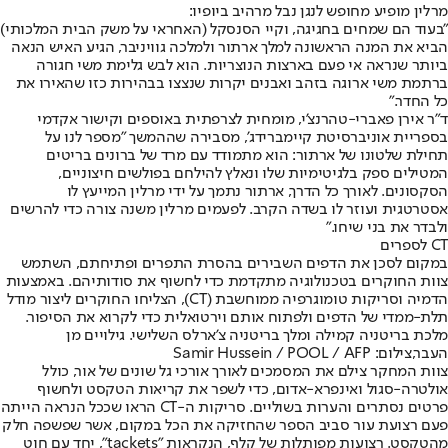
מרלין מופיע מחופש לנגן נבל מרהיב ביופיו:
"בעוד הם שמחים בחגיגה, וקיי הסנסקל (האחראי על משק הבית המלכותי)
הביא את המנה הראשונה למלך ארתור ולמלכה גוויניבר, הגיע האיש הנאה
ביותר שנראה אי פעם בארצות הנוצריות. הוא לבש גלימת משי חגורה
ברתמת משי ארוגה בזהב ואבנים יקרות שנצצו בבהירות כזו שהאירו את
כל החדר."
ד"ר אירן פאברי-טהרנצ'י, מומחית לצרפתית באוספים וקישור אקדמי
בספריית אוניברסיטת קיימברידג', מסבירה שההמשך "מספר לנו על
תחילת שלטונו של ארתור: הוא מתמודד עם מרד של ברונים בריטים
המטילים ספק בלגיטימיות שלו ונאלץ להילחם בפולשים חיצוניים,
הסקסונים. לאורך כל הדרך, ארתור נתמך על ידי מרלין המייעץ לו
אסטרטגית ועוזר לו בשדה הקרב. לפעמים מרלין משנה צורה כדי להרשים
ולבדר את בני שיחו."
CT לספרים
במקום לסכן את הדפים השבירים בהסרת התפרים ופתיחתם, השתמש
צוות החוקרים בטכנולוגיה מתקדמת כדי לחשוף את סודותיהם. באמצעות
הדמיה וסריקות טומוגרפיה ממוחשבת (CT), הצליחו החוקרים ליצור מודל
תלת-ממדי של הדפים ולפתוח אותם וירטואלית כדי לקרוא את הסיפור.
מלכת בריטניה קמילה ומלך בריטניה צ'ארלס השלישי. גילויים מן
העבר,צילום: Samir Hussein / POOL / AFP
צוות המחקר צילם את המסמכים לאורך אורכי גל שונים של אור, כולל
אולטרה-סגול ואינפרא-אדום, כדי לשפר את קריאות הטקסט ולחשוף
פרטים נסתרים והערות בשוליים. סריקות ה-CT הראו שככל הנראה הייתה
פעם רצועת עור סביב הספר שהחזיקה את הכל במקום, אשר שפשפה חלק
מהטקסט. רצועות מפותלות של קלף, הנקראות "tackets", יחד עם חוט