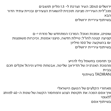
ירושלים 2040: העיר נערכת ל- 1.5 מליון תושבים
מנכ"לית העירייה מציגה תוכנית להשארת הצעירים ובניית עתיד הדור
הבא
בשיתוף עיריית ירושלים
שופינג, אמנות ואוכל: המרכז המתחדש של מזרח י-ם
קפיצה קטנה לחו"ל: טיילת חדשה, מיצגי אמנות, וכיכרות משופצות
בהשקעה של 100 מיליון ₪
בשיתוף עיריית ירושלים
כך תחסכו בחשמל בלי להזיע
מהפכת האנרגיה של תדיראן: שליטה, אבטחת מידע וניהול אקלים חכם
בבית
בשיתוף TADIRAN
מאחורי הקלעים של הטעם הישראלי
איך אסם הפכה את תקופת הצנע והמחסור הקשה של שנות ה-40 למותג
לאומי?
בשיתוף אסם