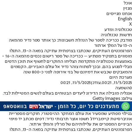
אוכל
מגזין
אנחנו מגייסים
English
X
טכנולוגיה ומדע
חדשות טכנולוגיה
מודבק ככריכה לספר של הנהלת חשבונות: כך אותר ספר נדיר מהמאה
ה-13 על המלך ארתור
הפרגמנטים העתיקים, שנכתבו בצרפתית עתיקה במאה ה-13, התגלו
מוסווים בתפקיד מפתיע – ככריכה של ספר רישום נכסים מהמאה ה-16 •
באמצעות טכנולוגיה מתקדמת הצליחו החוקרים לחשוף את תוכן הדפים
מבלי לפגוע בהם, ובכך לפתוח צוהר נדיר אל עולם האבירים, הקסמים
והמאבקים שכבש את דמיונם של בני אירופה לפני כ-800 שנה
מערכת היום
11/5/2025, 00:21
,עודכן
11/5/2025, 00:21
0
השמעה
אנגליה מובילה את הדירוג ליעדים הבטוחים בעולם לנשים המטיילות לבד.
צילום: Getty Images
בגילוי מפתיע שמסעיר את עולם המחקר ההיסטורי, חוקרים מספריית
אוניברסיטת קיימברידג' חשפו אוצר תרבותי נדיר: דפים מכתב יד מימי
הביניים המספרים את עלילותיהם של מרלין והמלך ארתור.
הפרגמנטים העתיקים, שנכתבו בצרפתית עתיקה במאה ה-13, התגלו