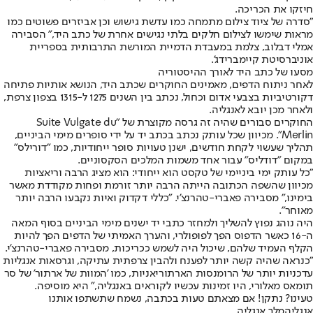
חיזקו את הכריכה.
"סדרה של ציוד צילום מתמחה כמו עדשת גישוש וכן אביזרים פשוטים כמו
מראות שימשו לצילום חלקים בלתי נגישים אחרת של כתב היד," הסבירה
אמלי דבלוב, צלמת במעבדת הדמיית המורשת התרבותית בספריית
אוניברסיטת קיימברידג'.
מסעו של כתב היד לאורך ההיסטוריה
לאחר ניתוח הדפים, מאמינים החוקרים שכתב היד, הנושא אותיות פתיחה
דקורטיביות בצבעי אדום וכחול, נכתב בין השנים 1275 ל-1315 בצפון צרפת,
ולאחר מכן יובא לאנגליה.
החוקרים סבורים שהיה זה גרסה מקוצרת של "Suite Vulgate du
Merlin". מכיוון שכל עותק נכתב בכתב יד על ידי סופרים מימי הביניים,
תהליך שעשוי לקחת חודשים, ישנן טעויות סופר ייחודיות, כמו "דורילס"
במקום "דודליס" עבור אחד משמות המלכים הסקסוניים.
"כל עותק ימי ביניימי של טקסט הוא ייחודי: הוא מציג הרבה וריאציות
מכיוון שהשפה הכתובה הייתה הרבה יותר זורמת ופחות מקודדת מאשר
בימינו," מסבירה פאברי-טהרנצ'י. "כללי דקדוק ואיות נקבעו הרבה יותר
מאוחר".
היה נוהג נפוץ להשליך ולמחזר כתבי יד ישנים מימי הביניים בסוף המאה
ה-16 כאשר הדפוס הפך לפופולרי, והערך האמיתי של הדפים הפך להיות
הקלף העמיד שלהם, שיכול היה לשמש ככריכות, מסבירה פאברי-טהרנצ'י.
"כנראה שהיה קשה יותר לפענח ולהבין צרפתית עתיקה, וגרסאות אנגליות
עדכניות יותר של הרומנסות הארתוריאניות, כמו 'המוות של ארתור' של סר
תומאס מאלורי, היו זמינות עכשיו לקוראים באנגליה," היא מוסיפה.
טעינו? נתקן! אם מצאתם טעות בכתבה, נשמח שתשתפו אותנו
אנגליה
מלך אנגליה