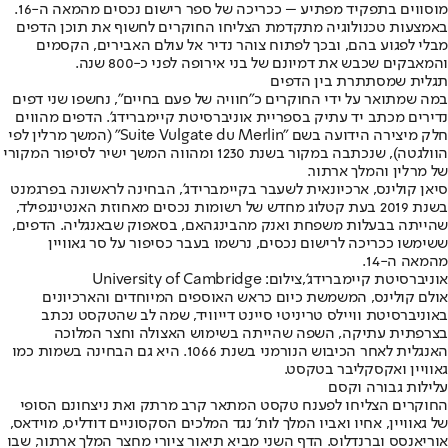
מוסווים בתפקיד מפתיע – ככריכה של ספר רישום נכסים מהמאה ה-16.
באמצעות טכנולוגיה מתקדמת הצליחו החוקרים לחשוף את תוכן הדפים
מבלי לפגוע בהם, ובכך לפתוח צוהר נדיר אל עולם האבירים, הקסמים
והמאבקים שכבש את דמיונם של בני אירופה לפני כ-800 שנה.
תגלית שמסתתרת בין הדפים
במה שמתואר על ידי החוקרים כ"חוויה של פעם בחיים", נחשפו שני דפים
נדירים מכתב יד עתיק בספריית אוניברסיטת קיימברידג'. הדפים מהווים
חלק מיצירה הידועה בשם "Suite Vulgate du Merlin" (המשך מרלין לפי
הוולגטה), שנכתבה במקור בשנת 1230 ומהווה המשך ישיר לסיפור המקורי
של מרלין והמלך ארתור.
סיאן קולינס, ארכיונאית לשעבר בקיימברידג', הבחינה לראשונה בפרגמנט
בשנת 2019 בעת קטלוג מחדש של רשומות נכסים מאחוזת האנטינגפילד,
שהייתה בבעלות משפחת ואנק מהבינגהאם, בסאפוק שבאנגליה. הדפים,
ששימשו ככריכה לרישום נכסים, נרשמו בעבר כסיפור על סר גאוויין
מהמאה ה-14.
אוניברסיטת קיימברידג',צילום: University of Cambridge
אולם קולינס, המשמשת כיום כראש האוספים המיוחדים והארכיונים
באוניברסיטת וויילס טריניטי סיינט דייוויד, שמה לב שהטקסט נכתב
בצרפתית עתיקה, השפה שהייתה בשימוש האצולה וחצר המלוכה
האנגלית לאחר הכיבוש הנורמני בשנת 1066. היא גם הבחינה בשמות כמו
גאוויין ואקסקליבר בטקסט.
עלילות גבורה וקסם
החוקרים הצליחו לפענח טקסט המתאר קרב מרתק ואת ניצחונם הסופי
של גאוויין, אחיו ואביו המלך לות' נגד המלכים הסקסוניים דודליס, מוידאס,
אוריאנסס וברנדלוס. הדף השני מביא תיאור ציורי מחצר המלך ארתור, שבו