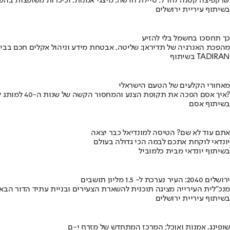
קפיצה קטנה לחו"ל: טיילת חדשה, מיצגי אמנות, וכיכרות משופצות בהשקעה של 100 מיליון ₪
בשיתוף עיריית ירושלים
כך תחסכו בחשמל בלי להזיע
מהפכת האנרגיה של תדיראן: שליטה, אבטחת מידע וניהול אקלים חכם בבי
בשיתוף TADIRAN
מאחורי הקלעים של הטעם הישראלי
איך אסם הפכה את תקופת הצנע והמחסור הקשה של שנות ה-40 למותג לאומי?
בשיתוף אסם
אתם עוד לא שם? הטיסה למונדיאל כבר יצאה
יונדאי לוקחת אתכם לבמה הכי גדולה בעולם
בשיתוף יונדאי מבית כלמוביל
ירושלים 2040: העיר נערכת ל- 1.5 מליון תושבים
מנכ"לית העירייה מציגה תוכנית להשארת הצעירים ובניית עתיד הדור הבא
בשיתוף עיריית ירושלים
שופינג, אמנות ואוכל: המרכז המתחדש של מזרח י-ם