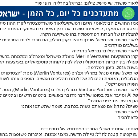
ליאור סושרד, שי מישל. צילום: גבריאל בהרליה, רועי שור
אמן החושים הבינלאומי, היזם והמשקיע
ליאור סושרד
מצטרף לקרן ההון סיכון מרלין ונצ׳רס (Merlin Ventures), המתמחה בהשק
במסגרת התפקיד, יביא איתו סושרד את הפן היצירתי והשיווקי המיוחד לו 
להצלחתן של חברות הפורטפוליו בהן משקיעה הקרן.
בשלבים מוקדמים.
ליאור סושרד,צילום: גבריאל בהרליה
קרן ההשקעות Merlin Ventures פועלת מישראל
בשנת 2024, בזמן המלחמה.
שי מישל, שותף מנהל במרל
הגלובלית, היזמית והיכולת שלו לנתח תהליכים ואנשים, הופכים אותו לש
השוק האמריקני".
של Ai וסייבר, אבל בסופו של דבר מדובר באנשים: ביזמים חדשים ובי
הון אנושי, עוד לפני המוצר".
טעינו? נתקן! אם מצאתם טעות בכתבה, נשמח שתשתפו אותנו
ליאור סושרד
כדאי
להכיר
שופינג, אמנות ואוכל: המרכז המתחדש של מזרח י-ם
קפיצה קטנה לחו"ל: טיילת חדשה, מיצגי אמנות, וכיכרות משופצות בהשקעה של 100 מיליון ₪