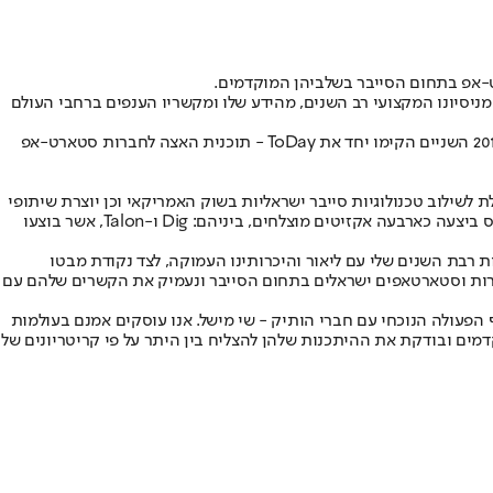
מניסיונו המקצועי רב השנים, מהידע שלו ומקשריו הענפים ברחבי העולם
ליאור סושרד ושי מישל, שותף מנהל בקרן מרלין, הם חברי ילדות המכירים אחד את השני מגיל 17 ובנוסף שיתפו פעולה בפן העסקי והמקצועי. בשנת 2016 השניים הקימו יחד את ToDay - תוכנית האצה לחברות סטארט-אפ
ן פועלת לשילוב טכנולוגיות סייבר ישראליות בשוק האמריקאי וכן יוצרת שיתופי
פעולה בין חברות הפורטפוליו שלה לבין לקוחות פוטנציאליים באמצעות קהילה של מעל 250 בכירים בתעשיית אבטחת המידע בעולם. קרן מרלין ונצ׳רס ביצעה כארבעה אקזיטים מוצלחים, ביניהם: Dig ו-Talon, אשר בוצעו
ית הצמיחה שלה. החברות רבת השנים שלי עם ליאור והיכרותינו העמוקה, לצד נקודת מבטו
לחברות וסטארטאפים ישראלים בתחום הסייבר ונעמיק את הקשרים שלהם עם
Ve במרלין ונצ׳רס (Merlin Ventures), מסר: "אני נרגש לקראת ההצטרפות למרלין ונצ׳רס (Merlin Ventures) ועל שיתוף הפעולה הנוכחי עם חברי הותיק - שי מישל. אנו עוסקים אמנם בעולמות
קדמים ובודקת את ההיתכנות שלהן להצליח בין היתר על פי קריטריונים של