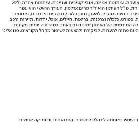
ועקת. עיתונות אמינה, אובייקטיבית ועניינית. עיתונות אחרת וללא
עור החשיפה הגבוה ביותר בימי חול. מו"ל העיתון היא ד"ר מרים אדלסון. העורך הראשי הוא עמר
 והעורך המייסד הוא עמוס רגב. אתרי האינטרנט של "ישראל היום" בעברית ובאנגלית, כמו כן היישומונים (אפליקציות) לאנדרואיד ול-iOS, מציגים חדשות מסביב לשעון, תוכן בלעדי, מבזקים ועדכונים, ניתוחים
, ספורט, כלכלה וצרכנות, בריאות, חיילים, אוכל, יהדות, תיירות ורכב.
דורה המודפסת של העיתון זמינים גם באתר, במהדורה יומית מקוונת,
היום פתוח להערות, לביקורת ולהצעות לשיפור מקהל הקוראים. פנו אלינו
 ישמש כמומחה לתהליכי חשיבה, התנהגויות ודינמיקה אנושית