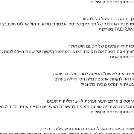
בשיתוף עיריית ירושלים
כך תחסכו בחשמל בלי להזיע
מהפכת האנרגיה של תדיראן: שליטה, אבטחת מידע וניהול אקלים חכם בבי
בשיתוף TADIRAN
מאחורי הקלעים של הטעם הישראלי
איך אסם הפכה את תקופת הצנע והמחסור הקשה של שנות ה-40 למותג לאומי?
בשיתוף אסם
אתם עוד לא שם? הטיסה למונדיאל כבר יצאה
יונדאי לוקחת אתכם לבמה הכי גדולה בעולם
בשיתוף יונדאי מבית כלמוביל
ירושלים 2040: העיר נערכת ל- 1.5 מליון תושבים
מנכ"לית העירייה מציגה תוכנית להשארת הצעירים ובניית עתיד הדור הבא
בשיתוף עיריית ירושלים
שופינג, אמנות ואוכל: המרכז המתחדש של מזרח י-ם