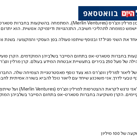
עות בחברות סטארט-אפ בתחום הסייבר בשלביהן המוקדמים.
וישמש כמומחה לתהליכי חשיבה, התנהגויות ודינמיקה אנושית. הוא יתרום 
 ומארה”ב ומתמחה בהשקעות בחברות סטארט-אפ בתחום הסייבר בשלביהן המוקדמים. הקר
ין ונצ׳רס (Merlin Ventures) מסר: "הצטרפותו של ליאור למרלין וונצ׳רס הוא צעד נוסף מאסטרטגי
ותף טבעי לדרך. אני משוכנע שיחד עם ליאור נוכל להביא בשורה אמיתית 
ליאור סושרד, nture Partner
זמים קיימים. הקרן משקיעה בחברות סטארט-אפ בתחום הסייבר בשלביהן המו