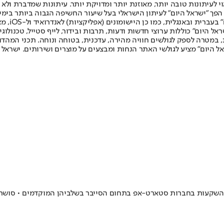
לעיתונות טובה יותר, מאוזנת יותר ומדויקת יותר. עיתונות שמדברת ולא צ
שלום. המהדורה המודפסת הראשונה פורסמה ב-30 ביולי 2007, וב-2010 הפך "ישראל היום" לעיתון הישראלי בעל שי
לחמנוביץ,
ל היום" כוללות ערוצי חדשות ודעות, תרבות ובידור, לייף סטייל, טכנולוגיה
ברית, במטרה לספק לגולשים חוויה מהירה, עדכנית, בטוחה ונוחה. תכני המה
ל היום" מציע לגולשי האתר הנחות ומבצעים על מוצרים ושירותים. ישראל 
 בהשקעות בחברות סטארט-אפ בתחום הסייבר בשלביהן המוקדמים • סושרד