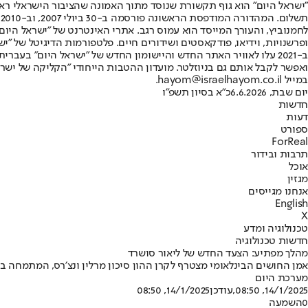
"ישראל היום" הוא גוף תקשורת שנוסד מתוך האמונה שהציבור הישראלי ראוי 
ת
ופרשנויות, וידיאו, פודקאסטים ושידורים חיים. פלטפורמות הדיגיטל של "ישרא
ב-2021 עלו לאוויר האתר החדש והיישומון החדש של "ישראל היום" בע
ואפשר לקבל אותם גם בניוזלטר. מועדון ההטבות הייחודי "הקליקה של ישרא
במייל hayom@israelhayom.co.il.
יום שבת, 6.6.2026
כ"א בסיון תשפ"ו
חדשות
דעות
ספורט
ForReal
תרבות ובידור
אוכל
מגזין
אנחנו מגייסים
English
X
טכנולוגיה ומדע
חדשות טכנולוגיה
מהלך מפתיע: הצעד החדש של ליאור סושרד
אמן החושים הבינלאומי מצטרף לקרן ההון סיכון מרלין ונצ׳רס, המתמחה
מערכת היום
14/1/2025, 08:50
,עודכן
14/1/2025, 08:50
0
השמעה