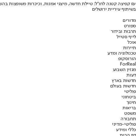
קפיצה קטנה לחו"ל: טיילת חדשה, מיצגי אמנות, וכיכרות משופצות בהשקעה של 100 מיליון ₪
בשיתוף עיריית ירושלים
מדורים
ספורט
תרבות ובידור
לייף סטייל
אוכל
תיירות
טכנולוגיה ומדע
הורוסקופ
ForReal
מגזין השבוע
דעות
חדשות בארץ
חדשות בעולם
פוליטי
ביטחוני
חינוך
בריאות
משפט
תחבורה
פוליטי-מדיני
כללי ומידע
דף הבית