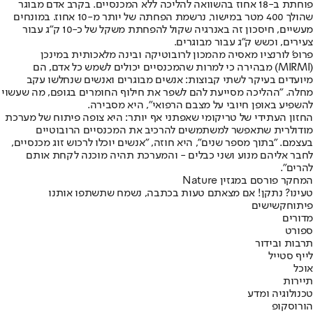
פוחתת ב-18 אחוז בהשוואה להליכה ללא המכנסיים. בקרב אדם מבוגר
שהולך 400 מטר במישור, נרשמת הפחתה של יותר מ-10 אחוז. במונחים
מעשיים, חיסכון זה באנרגיה שקול להפחתת משקל של כ-10 ק"ג עבור
צעירים, וכשש ק"ג עבור מבוגרים.
פרופ' לורנציו מאסיה מהמכון לרובוטיקה ובינה מלאכותית במינכן
(MIRMI) מבהירה כי למרות שהמכנסיים יכולים לשמש כל אדם, הם
מיועדים בעיקר לשתי קבוצות: אנשים מבוגרים ואנשים שנחלשו עקב
מחלה. "ההליכה מסייעת להם לשפר את חילוף החומרים בגופם, מה שעשוי
להשפיע באופן חיובי על מצבם הרפואי", היא מסבירה.
החזון העתידי של טריקומי שאפתני אף יותר: היא צופה פיתוח של מערכת
מודולרית שתאפשר למשתמשים להרכיב את המכנסיים הרובוטיים
בעצמם. "בתוך מספר שנים", היא חוזה, "אנשים יוכלו לרכוש זוג מכנסיים,
לחבר אליהם מנוע ושני כבלים - והמערכת תהיה מוכנה לקחת אותם
להרים".
המחקר פורסם במגזין Nature
טעינו? נתקן! אם מצאתם טעות בכתבה, נשמח שתשתפו אותנו
פיתוח
קשישים
מדורים
ספורט
תרבות ובידור
לייף סטייל
אוכל
תיירות
טכנולוגיה ומדע
הורוסקופ