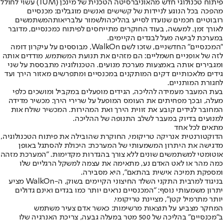
פיתוח טכנולוגי חדש מהאוניברסיטה הטכנית של מינכן (TUM) עשוי לחולל
מהפכה בכל הנוגע לניידות של קשישים ואנשים מוגבלים: מכנסיים
רובוטיים חכמים שנועדו לסייע ב
הליכה
ולשמור על
בריאות
המשתמשים
לאורך זמן. למעשה, בעוד החוקרים מתייחסים לפיתוח כמכנסיים, מדובר
במערכת לבישה מעל לבגדים הקיימים.
"המכנסיים" החדשניים, שזכו לשם WalkOn, מבוססים על עיקרון דומה
לזה של אופניים חשמליים: הם מזהים את תנועת המשתמש, מודדים אותה
ומגבירים אותה באמצעות מערכת מנועים. הטכנולוגיה מתבססת על שני
גידים מלאכותיים דקים המותקנים במכנסיים ומתפרשים מאזור הירך ועד
לחגורת המותניים.
בעת המעבר מעמידה להליכה, הגידים מופעלים במקביל ומושכים כלפי
מעלה, ובכך מפחיתים את העומס המופעל על שרירי הירך. מכשיר מדידה
המחובר לגידים קובע את זווית הירך ואת המהירות. המכשיר שולח אות
למנועים בדיוק במעבר לשלב התנופה של ההליכה.
מתאים לכל אחד
הדוקטורנטית אנריקה טריקומי, החוקרת שהובילה את פיתוח הטכנולוגיה,
מדגישה את היתרון המשמעותי של המערכת: היכולת להסתגל באופן
אוטומטי למשתמשים שונים ללא צורך בהגדרות מקדימות. "המערכת מזהה
כמה מהר או לאט האדם נע, מתאימה את עצמה למשקל הרגליים שלו
ומספקת תמיכה אישית בהתאם", היא מסבירה.
בניגוד למרבית התקני השלד החיצוני הקיימים בשוק, ה-WalkOn מציע
יתרון משמעותי נוסף: "המכנסיים נראים יותר כמו בגדים ואינם גדולים
יותר מתרמיל קטן", מציינת טריקומי.
המחקר מצביע על תוצאות מרשימות: כאשר אדם צעיר משתמש
ב"מכנסיים" בהליכה של 500 מטר במעלה גבעה, צריכת האנרגיה שלו