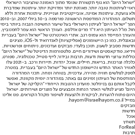
"ישראל היום" הוא גוף תקשורת שנוסד מתוך האמונה שהציבור הישראלי
ראוי לעיתונות טובה יותר, מאוזנת יותר ומדויקת יותר. עיתונות שמדברת
ולא צועקת. עיתונות אמינה, אובייקטיבית ועניינית. עיתונות אחרת וללא
תשלום. המהדורה המודפסת הראשונה פורסמה ב-30 ביולי 2007, וב-2010
הפך "ישראל היום" לעיתון הישראלי בעל שיעור החשיפה הגבוה ביותר בימי
חול. מו"ל העיתון היא ד"ר מרים אדלסון. העורך הראשי הוא עמר לחמנוביץ,
והעורך המייסד הוא עמוס רגב. אתרי האינטרנט של "ישראל היום" בעברית
ובאנגלית, כמו כן היישומונים (אפליקציות) לאנדרואיד ול-iOS, מציגים
חדשות מסביב לשעון, תוכן בלעדי, מבזקים ועדכונים, ניתוחים ופרשנויות,
וידיאו, פודקאסטים ושידורים חיים. פלטפורמות הדיגיטל של "ישראל היום"
כוללות ערוצי חדשות ודעות, תרבות ובידור, לייף סטייל, טכנולוגיה, ספורט,
כלכלה וצרכנות, בריאות, חיילים, אוכל, יהדות, תיירות ורכב. ב-2021 עלו
לאוויר האתר החדש והיישומון החדש של "ישראל היום" בעברית, במטרה
לספק לגולשים חוויה מהירה, עדכנית, בטוחה ונוחה. תכני המהדורה
המודפסת של העיתון זמינים גם באתר, במהדורה יומית מקוונת, ואפשר
לקבל אותם גם בניוזלטר. מועדון ההטבות הייחודי "הקליקה של ישראל
היום" מציע לגולשי האתר הנחות ומבצעים על מוצרים ושירותים. ישראל
היום פתוח להערות, לביקורת ולהצעות לשיפור מקהל הקוראים. פנו אלינו
במייל hayom@israelhayom.co.il.
מבזקים
חדשות
אוכל
תשחץ
ForReal
תרבות