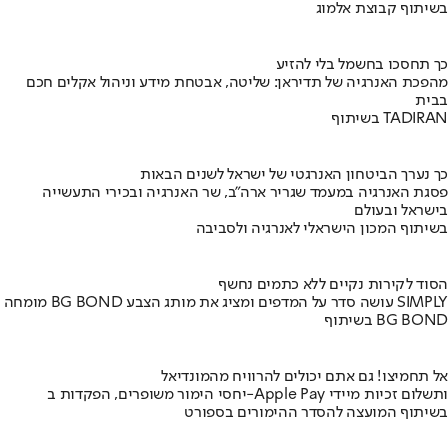
בשיתוף קבוצת אלמוג
כך תחסכו בחשמל בלי להזיע
מהפכת האנרגיה של תדיראן: שליטה, אבטחת מידע וניהול אקלים חכם
בבית
בשיתוף TADIRAN
כך נערך הביטחון האנרגטי של ישראל לשנים הבאות
פסגת האנרגיה במעמד שגריר ארה"ב, שר האנרגיה ובכירי התעשייה
בישראל ובעולם
בשיתוף המכון הישראלי לאנרגיה ולסביבה
הסוד לקירות נקיים ללא כתמים נחשף
מומחה BG BOND עושה סדר על המדפים ומציג את מותג הצבע SIMPLY
בשיתוף BG BOND
אל תחמיצו! גם אתם יכולים להרוויח מהמונדיאל
יחסי הימור משופרים, הפקדות ב-Apple Pay ותשלום זכיות מיידי
בשיתוף המועצה להסדר ההימורים בספורט