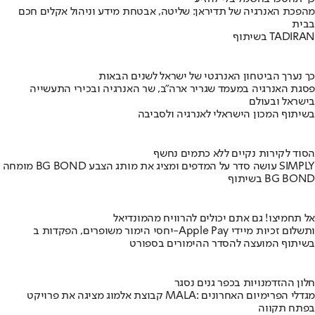
מהפכת האנרגיה של תדיראן: שליטה, אבטחת מידע וניהול אקלים חכם
בבית
בשיתוף TADIRAN
כך נערך הביטחון האנרגטי של ישראל לשנים הבאות
פסגת האנרגיה במעמד שגריר ארה"ב, שר האנרגיה ובכירי התעשייה
בישראל ובעולם
בשיתוף המכון הישראלי לאנרגיה ולסביבה
הסוד לקירות נקיים ללא כתמים נחשף
מומחה BG BOND עושה סדר על המדפים ומציג את מותג הצבע SIMPLY
בשיתוף BG BOND
אל תחמיצו! גם אתם יכולים להרוויח מהמונדיאל
יחסי הימור משופרים, הפקדות ב-Apple Pay ותשלום זכיות מיידי
בשיתוף המועצה להסדר ההימורים בספורט
חלון ההזדמנויות בכפר גנים נסגר
קבוצת אלמוג מציגה את פרויקט MALA: מגדלי הפרימיום האחרונים
בפתח תקווה