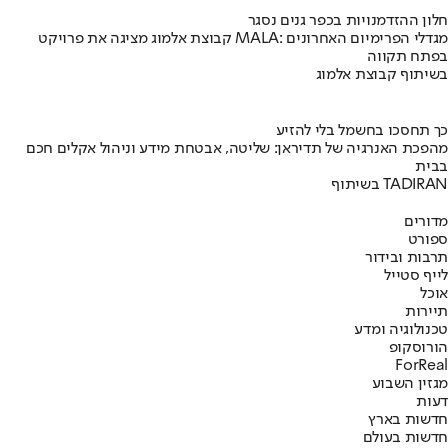
חלון ההזדמנויות בכפר גנים נסגר
קבוצת אלמוג מציגה את פרויקט MALA: מגדלי הפרימיום האחרונים
בפתח תקווה
בשיתוף קבוצת אלמוג
כך תחסכו בחשמל בלי להזיע
מהפכת האנרגיה של תדיראן: שליטה, אבטחת מידע וניהול אקלים חכם
בבית
בשיתוף TADIRAN
מדורים
ספורט
תרבות ובידור
לייף סטייל
אוכל
תיירות
טכנולוגיה ומדע
הורוסקופ
ForReal
מגזין השבוע
דעות
חדשות בארץ
חדשות בעולם