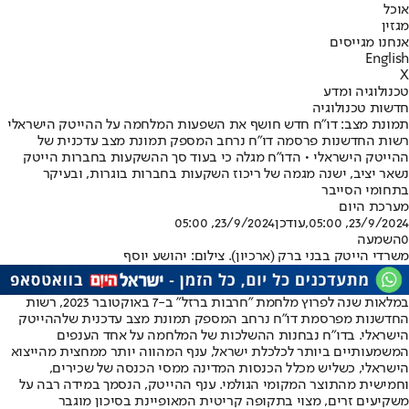
אוכל
מגזין
אנחנו מגייסים
English
X
טכנולוגיה ומדע
חדשות טכנולוגיה
תמונת מצב: דו"ח חדש חושף את השפעות המלחמה על ההייטק הישראלי
רשות החדשנות פרסמה דו"ח נרחב המספק תמונת מצב עדכנית של
ההייטק הישראלי • הדו"ח מגלה כי בעוד סך ההשקעות בחברות הייטק
נשאר יציב, ישנה מגמה של ריכוז השקעות בחברות בוגרות, ובעיקר
בתחומי הסייבר
מערכת היום
23/9/2024, 05:00
,עודכן
23/9/2024, 05:00
0
השמעה
משרדי הייטק בבני ברק (ארכיון). צילום: יהושע יוסף
במלאות שנה לפרוץ מלחמת "חרבות ברזל" ב-7 באוקטובר 2023, רשות
החדשנות מפרסמת דו"ח נרחב המספק תמונת מצב עדכנית של
ההייטק
הישראלי
. בדו"ח נבחנות ההשלכות של המלחמה על אחד הענפים
המשמעותיים ביותר לכלכלת ישראל, ענף המהווה יותר ממחצית מהייצוא
הישראלי, כשליש מכלל הכנסות המדינה ממסי הכנסה של שכירים,
וחמישית מהתוצר המקומי הגולמי. ענף ההייטק, הנסמך במידה רבה על
משקיעים זרים, מצוי בתקופה קריטית המאופיינת בסיכון מוגבר