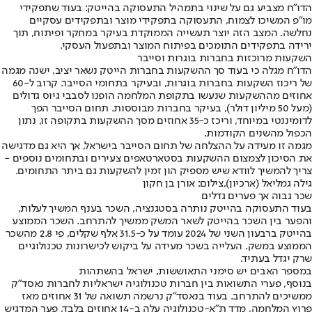
הדו"ח מצביע גם על שינוי בתמהיל התעסוקה בהייטק: בעוד שתפקידי
מו"פ המשיכו לצמוח, התעסוקה בתפקידי מוצר ובתפקידים עסקיים
נחלשה. המצב הזה יוצר תעשייה הממוקדת בעיקר במחקר ופיתוח, תוך
ירידה בתפקידים התומכים בפיתוח המוצר ובתפעול העסקי.
השקעות מרוכזות בחברות בוגרות וסייבר
הדו"ח מגלה כי בעוד סך ההשקעות בחברות הייטק נשאר יציב, ישנה מגמה
של ריכוז השקעות בחברות בוגרות, ובעיקר בתחומי הסייבר. קרוב ל-60
אחוזים מההשקעות שנעשו בתקופת המלחמה הופנו לסבבי גיוס גדולים
(מעל 50 מיליון דולר), בעיקר בחברות מבוססות. תחום הסייבר הפך
לדומיננטי במיוחד, וריכז כ-35 אחוזים מסך ההשקעות בתקופה זו, נתון
הכפול מהשנים הקודמות.
מגמה זו מעידה על ההצלחה של תחום הסייבר בישראל, אך היא גם מדגישה
את הסיכון לצמצום ההשקעות בסטארטאפים צעירים ובתחומים נוספים -
צריך להמשיך לוודא שיש מספיק הון זמין להשקעות גם ביתר התחומים.
גילה גמליאל (ארכיון),צילום: אורן בן חקון
שכר גבוה אך פערים גדלים
בעוד התעסוקה בהייטק נותרה בסטגנציה, השכר בענף המשיך לעלות,
והפער בין השכר בהייטק לשאר המשק ממשיך להתרחב. השכר הממוצע
בהייטק ברבעון השני של 2024 עומד על כ-31.5 אלף שקלים, פי 2.8 מהשכר
הממוצע במשק. העלייה בשכר מעידה על ביקוש לכישרונות טכנולוגיים
שרק יגדל בעתיד.
במספר האבים יש סימני התאוששות, ישראל בהשתהות
בנוסף, פערי התשואות בין חברות טכנולוגיה ישראליות לחברות נאסד"ק
ממשיכים להתרחב. בעוד בנאסד"ק נרשמה תשואה של 31 אחוזים מאז
פרוץ המלחמה, מדד ת"א-טכנולוגיה עלה ב-14 אחוזים בלבד, פער המדגיש