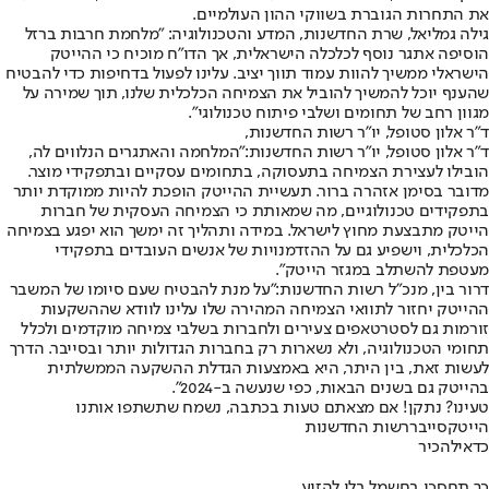
את התחרות הגוברת בשווקי ההון העולמיים.
גילה גמליאל, שרת החדשנות, המדע והטכנולוגיה
: "מלחמת חרבות ברזל
הוסיפה אתגר נוסף לכלכלה הישראלית, אך הדו"ח מוכיח כי ההייטק
הישראלי ממשיך להוות עמוד תווך יציב. עלינו לפעול בדחיפות כדי להבטיח
שהענף יוכל להמשיך להוביל את הצמיחה הכלכלית שלנו, תוך שמירה על
מגוון רחב של תחומים ושלבי פיתוח טכנולוגי".
ד"ר אלון סטופל, יו"ר רשות החדשנות,
ד"ר אלון סטופל, יו"ר רשות החדשנות:
"המלחמה והאתגרים הנלווים לה,
הובילו לעצירת הצמיחה בתעסוקה, בתחומים עסקיים ובתפקידי מוצר.
מדובר בסימן אזהרה ברור. תעשיית ההייטק הופכת להיות ממוקדת יותר
בתפקידים טכנולוגיים, מה שמאותת כי הצמיחה העסקית של חברות
הייטק מתבצעת מחוץ לישראל. במידה ותהליך זה ימשך הוא יפגע בצמיחה
הכלכלית, וישפיע גם על ההזדמנויות של אנשים העובדים בתפקידי
מעטפת להשתלב במגזר הייטק".
דרור בין, מנכ"ל רשות החדשנות:
"על מנת להבטיח שעם סיומו של המשבר
ההייטק יחזור לתוואי הצמיחה המהירה שלו עלינו לוודא שההשקעות
זורמות גם לסטרטאפים צעירים ולחברות בשלבי צמיחה מוקדמים ולכלל
תחומי הטכנולוגיה, ולא נשארות רק בחברות הגדולות יותר ובסייבר. הדרך
לעשות זאת, בין היתר, היא באמצעות הגדלת ההשקעה הממשלתית
בהייטק גם בשנים הבאות, כפי שנעשה ב-2024".
טעינו? נתקן! אם מצאתם טעות בכתבה, נשמח שתשתפו אותנו
הייטק
סייבר
רשות החדשנות
כדאי
להכיר
כך תחסכו בחשמל בלי להזיע