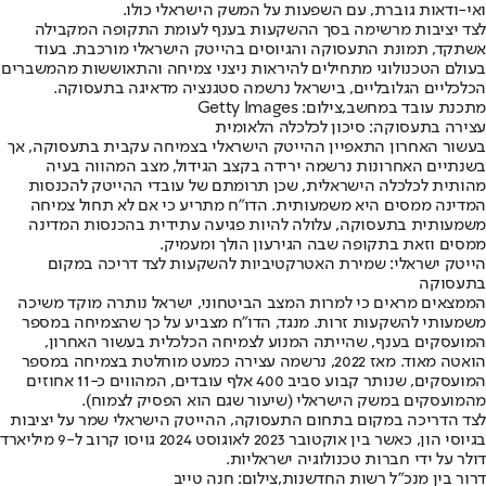
ואי-ודאות גוברת, עם השפעות על המשק הישראלי כולו.
לצד יציבות מרשימה בסך ההשקעות בענף לעומת התקופה המקבילה
אשתקד, תמונת התעסוקה והגיוסים בהייטק הישראלי מורכבת. בעוד
בעולם הטכנולוגי מתחילים להיראות ניצני צמיחה והתאוששות מהמשברים
הכלכליים הגלובליים, בישראל נרשמה סטגנציה מדאיגה בתעסוקה.
מתכנת עובד במחשב,צילום: Getty Images
עצירה בתעסוקה: סיכון לכלכלה הלאומית
בעשור האחרון התאפיין ההייטק הישראלי בצמיחה עקבית בתעסוקה, אך
בשנתיים האחרונות נרשמה ירידה בקצב הגידול, מצב המהווה בעיה
מהותית לכלכלה הישראלית, שכן תרומתם של עובדי ההייטק להכנסות
המדינה ממסים היא משמעותית. הדו"ח מתריע כי אם לא תחול צמיחה
משמעותית בתעסוקה, עלולה להיות פגיעה עתידית בהכנסות המדינה
ממסים וזאת בתקופה שבה הגירעון הולך ומעמיק.
הייטק ישראלי: שמירת האטרקטיביות להשקעות לצד דריכה במקום
בתעסוקה
הממצאים מראים כי למרות המצב הביטחוני, ישראל נותרה מוקד משיכה
משמעותי להשקעות זרות. מנגד, הדו"ח מצביע על כך שהצמיחה במספר
המועסקים בענף, שהייתה המנוע לצמיחה הכלכלית בעשור האחרון,
הואטה מאוד. מאז 2022, נרשמה עצירה כמעט מוחלטת בצמיחה במספר
המועסקים, שנותר קבוע סביב 400 אלף עובדים, המהווים כ-11 אחוזים
מהמועסקים במשק הישראלי (שיעור שגם הוא הפסיק לצמוח).
לצד הדריכה במקום בתחום התעסוקה, ההייטק הישראלי שמר על יציבות
בגיוסי הון, כאשר בין אוקטובר 2023 לאוגוסט 2024 גויסו קרוב ל-9 מיליארד
דולר על ידי חברות טכנולוגיה ישראליות.
דרור בין מנכ"ל רשות החדשנות,צילום: חנה טייב