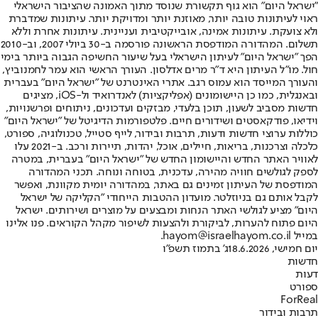
"ישראל היום" הוא גוף תקשורת שנוסד מתוך האמונה שהציבור הישראלי
ראוי לעיתונות טובה יותר, מאוזנת יותר ומדויקת יותר. עיתונות שמדברת
ולא צועקת. עיתונות אמינה, אובייקטיבית ועניינית. עיתונות אחרת וללא
תשלום. המהדורה המודפסת הראשונה פורסמה ב-30 ביולי 2007, וב-2010
הפך "ישראל היום" לעיתון הישראלי בעל שיעור החשיפה הגבוה ביותר בימי
חול. מו"ל העיתון היא ד"ר מרים אדלסון. העורך הראשי הוא עמר לחמנוביץ,
והעורך המייסד הוא עמוס רגב. אתרי האינטרנט של "ישראל היום" בעברית
ובאנגלית, כמו כן היישומונים (אפליקציות) לאנדרואיד ול-iOS, מציגים
חדשות מסביב לשעון, תוכן בלעדי, מבזקים ועדכונים, ניתוחים ופרשנויות,
וידיאו, פודקאסטים ושידורים חיים. פלטפורמות הדיגיטל של "ישראל היום"
כוללות ערוצי חדשות ודעות, תרבות ובידור, לייף סטייל, טכנולוגיה, ספורט,
כלכלה וצרכנות, בריאות, חיילים, אוכל, יהדות, תיירות ורכב. ב-2021 עלו
לאוויר האתר החדש והיישומון החדש של "ישראל היום" בעברית, במטרה
לספק לגולשים חוויה מהירה, עדכנית, בטוחה ונוחה. תכני המהדורה
המודפסת של העיתון זמינים גם באתר, במהדורה יומית מקוונת, ואפשר
לקבל אותם גם בניוזלטר. מועדון ההטבות הייחודי "הקליקה של ישראל
היום" מציע לגולשי האתר הנחות ומבצעים על מוצרים ושירותים. ישראל
היום פתוח להערות, לביקורת ולהצעות לשיפור מקהל הקוראים. פנו אלינו
במייל hayom@israelhayom.co.il.
יום חמישי, 18.6.2026
ג' בתמוז תשפ"ו
חדשות
דעות
ספורט
ForReal
תרבות ובידור