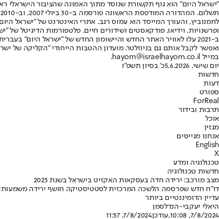
"ישראל היום" הוא גוף תקשורת שנוסד מתוך האמונה שהציבור הישראלי ראוי 
ת
ופרשנויות, וידיאו, פודקאסטים ושידורים חיים. פלטפורמות הדיגיטל של "ישרא
ב-2021 עלו לאוויר האתר החדש והיישומון החדש של "ישראל היום" בע
ואפשר לקבל אותם גם בניוזלטר. מועדון ההטבות הייחודי "הקליקה של ישרא
במייל hayom@israelhayom.co.il.
יום שישי, 5.6.2026
כ' בסיון תשפ"ו
חדשות
דעות
ספורט
ForReal
תרבות ובידור
אוכל
מגזין
אנחנו מגייסים
English
X
טכנולוגיה ומדע
חדשות טכנולוגיה
מצב מורכב: ירידה חדה בעסקאות האקזיט בישראל בשנת 2023
עדיין הדומיננטיים ביותר
היאלי יעקבי-הנדלסמן
7/8/2024, 10:08
,עודכן
7/8/2024, 11:57