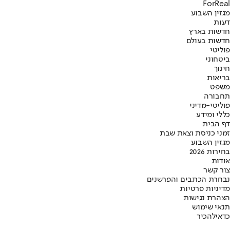
ForReal
מגזין השבוע
דעות
חדשות בארץ
חדשות בעולם
פוליטי
ביטחוני
חינוך
בריאות
משפט
תחבורה
פוליטי-מדיני
כללי ומידע
דף הבית
זמני כניסת וצאת שבת
מגזין השבוע
בחירות 2026
אודות
צור קשר
נבחרת הכתבים והפרשנים
מדיניות פרטיות
הצהרת נגישות
תנאי שימוש
כדאי
להכיר