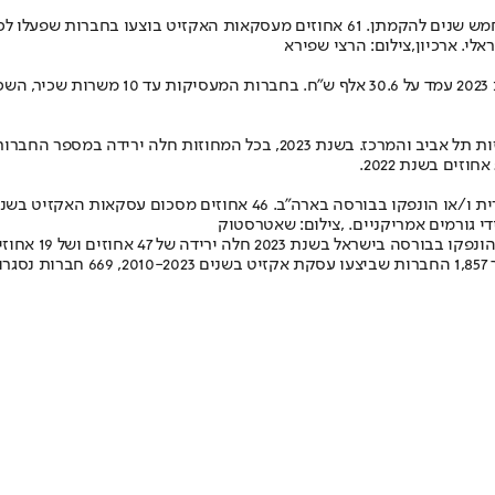
י. ארכיון,צילום: הרצי שפירא
4 אחוזים ושל 19 אחוזים לעומת שנת 2022, בהתאמה.