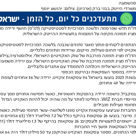
0
השמעה
משרדי הייטק בבני ברק (ארכיון). צילום: יהושע יוסף
דו"ח חדש שפרסמה הלשכה המרכזית לסטטיסטיקה (למ"ס) חושף ירידה משמעותית בהיקף ע
מציג תמונה מקיפה על המגמות בתעשיית ההייטק הישראלית.
הנתונים לקוחים מתוך מאגר נתונים שנבנה בלשכה המרכזית לסטטיסטיקה,
אקזיט לפי תחום פעילות, מיקום, שרידות ונתונים כלכליים.
הדו"ח מציג תמונה מורכבת של שוק האקזיטים הישראלי. אילוסטרציה,צילום: ttyimages
הדו"ח מציג תמונה מורכבת של שוק האקזיטים הישראלי, עם ירידה משמעו
ההייטק הישראלית ויכולתה להתמודד עם אתגרים גלובליים.
ירידה במספר העסקאות ובהיקפן הכספי
ירידה של 49 אחוזים.
במקביל, נרשמה ירידה בהנפקות ראשוניות, כאשר חמישה אחוזים מסך עסקאות האקזיט מקורן בהנפקות ראשונות ל
מייסדי חברת WIZ. החליטו לוותר על מה שהיה יכול להיות האקזיט הגדול ביותר בתולדות ההייטק הישראלי.,צילום: אבישג שאר-ישוב
תחומי פעילות מובילים
החברות שביצעו עסקאות אקזיט סווגו לשלושה-עשר תחומי פעילות, כאשר בשנת
1. סייבר: בוצעו 26 עסקאות בהיקף כולל של 7.2 מיליארד דולר (63 אחוזים מסך כל העסקאות).
2. יישומים לתעשיות ולעסקים: 26 עסקאות בהיקף של 1.3 מיליארד דולר (11 אחוזים מסך העסקאות).
גודל העסקאות ומשך חיי החברות
לפי הנתונים, מספר עסקאות האקזיט שהיקפן עד 50 מיליון דולר היה 64 אחוזים ממספרן הכולל של עסקאות האקזיט שבוצעו בשנת 2023, לעומת 70 אחוזים בשנת 2022.