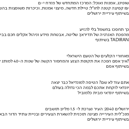
שופינג, אמנות ואוכל: המרכז המתחדש של מזרח י-ם
קפיצה קטנה לחו"ל: טיילת חדשה, מיצגי אמנות, וכיכרות משופצות בהשקעה של 100 מיליון ₪
בשיתוף עיריית ירושלים
כך תחסכו בחשמל בלי להזיע
מהפכת האנרגיה של תדיראן: שליטה, אבטחת מידע וניהול אקלים חכם בבי
בשיתוף TADIRAN
מאחורי הקלעים של הטעם הישראלי
איך אסם הפכה את תקופת הצנע והמחסור הקשה של שנות ה-40 למותג לאומי?
בשיתוף אסם
אתם עוד לא שם? הטיסה למונדיאל כבר יצאה
יונדאי לוקחת אתכם לבמה הכי גדולה בעולם
בשיתוף יונדאי מבית כלמוביל
ירושלים 2040: העיר נערכת ל- 1.5 מליון תושבים
מנכ"לית העירייה מציגה תוכנית להשארת הצעירים ובניית עתיד הדור הבא
בשיתוף עיריית ירושלים