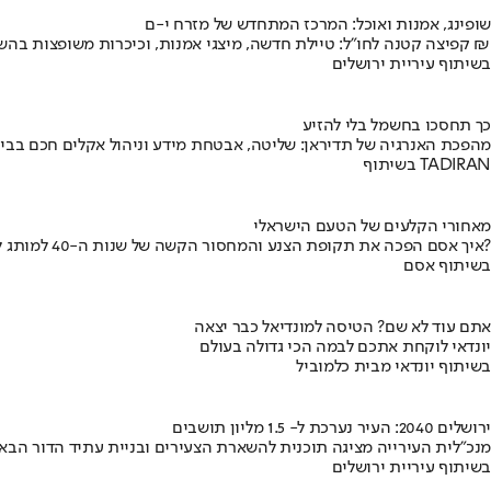
שופינג, אמנות ואוכל: המרכז המתחדש של מזרח י-ם
קפיצה קטנה לחו"ל: טיילת חדשה, מיצגי אמנות, וכיכרות משופצות בהשקעה של 100 מיליון ₪
בשיתוף עיריית ירושלים
כך תחסכו בחשמל בלי להזיע
מהפכת האנרגיה של תדיראן: שליטה, אבטחת מידע וניהול אקלים חכם בבי
בשיתוף TADIRAN
מאחורי הקלעים של הטעם הישראלי
איך אסם הפכה את תקופת הצנע והמחסור הקשה של שנות ה-40 למותג לאומי?
בשיתוף אסם
אתם עוד לא שם? הטיסה למונדיאל כבר יצאה
יונדאי לוקחת אתכם לבמה הכי גדולה בעולם
בשיתוף יונדאי מבית כלמוביל
ירושלים 2040: העיר נערכת ל- 1.5 מליון תושבים
מנכ"לית העירייה מציגה תוכנית להשארת הצעירים ובניית עתיד הדור הבא
בשיתוף עיריית ירושלים