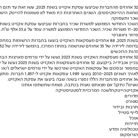
32 אחוזים מהחברות שביצעו עסקת אקזיט בשנת 2023, עשו זאת עד תום חמש שנים להקמתן. 61 אחוזים מעסקאות האקזיט בוצעו בחברות שפעלו לכל היותר 10 שנים.
מחאת ההייטקיסטים. השנים האחרונות היו מאוד לא פשוטות להייטק הישראל
שכר ותעסוקה
11-20 משרות שכיר, השכר החודשי הממוצע למשרה עמד על 33.6 אלף ש"ח.
פיזור גיאוגרפי
בדומה לירידה של 35 אחוזים שנרשמה במחוז המרכז, בהמשך לירידה של 52 אחוזים בשנת 2022.
זהות הרוכשים
52 אחוזים מעסקאות האקזיט בשנת 2023 נעשו על ידי גורמים מארצות הברית ו/או הונפקו בבורסה בארה"ב. 46 אחוזים מסכום עסקאות האקזיט בשנת 2023 מקורו בגורמים אמריקניים.
בניין אנבידיה ביקנעם. 52 אחוזים מעסקאות האקזיט בשנת 2023 נעשו על ידי גורמים אמריקניים. ,צילום: שאטרסטוק
במספר ובסכום של עסקאות האקזיט שנרכשו על ידי גורמים ישראלים ו/או הונפקו בבורסה בישראל בשנת 2023 חלה ירידה של 7
34 אחוזים מהחברות הללו נסגרו בשנה שבה ביצעו את עסקת האקזיט.
טעינו? נתקן! אם מצאתם טעות בכתבה, נשמח שתשתפו אותנו
אקזיט
הייטק
הלשכה המרכזית לסטטיסטיקה
מדורים
ספורט
תרבות ובידור
לייף סטייל
אוכל
תיירות
טכנולוגיה ומדע
הורוסקופ