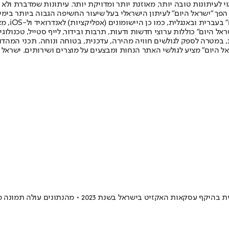
לעיתונות טובה יותר, מאוזנת יותר ומדויקת יותר. עיתונות שמדברת ולא צ
שלום. המהדורה המודפסת הראשונה פורסמה ב-30 ביולי 2007, וב-2010 הפך "ישראל היום" לעיתון הישראלי בעל שי
לחמנוביץ,
ל היום" כוללות ערוצי חדשות ודעות, תרבות ובידור, לייף סטייל, טכנולוגיה
ברית, במטרה לספק לגולשים חוויה מהירה, עדכנית, בטוחה ונוחה. תכני המה
ל היום" מציע לגולשי האתר הנחות ומבצעים על מוצרים ושירותים. ישראל 
דו"ח חדש שפרסמה הלשכה המרכזית לסטטיסטיקה חושף ירי