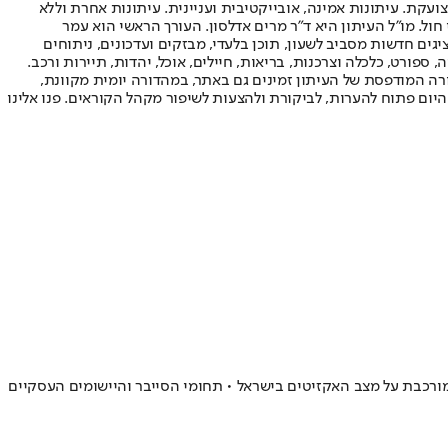
ועקת. עיתונות אמינה, אובייקטיבית ועניינית. עיתונות אחרת וללא
עור החשיפה הגבוה ביותר בימי חול. מו"ל העיתון היא ד"ר מרים אדלסון. העורך הראשי הוא עמר
 והעורך המייסד הוא עמוס רגב. אתרי האינטרנט של "ישראל היום" בעברית ובאנגלית, כמו כן היישומונים (אפליקציות) לאנדרואיד ול-iOS, מציגים חדשות מסביב לשעון, תוכן בלעדי, מבזקים ועדכונים, ניתוחים
, ספורט, כלכלה וצרכנות, בריאות, חיילים, אוכל, יהדות, תיירות ורכב.
דורה המודפסת של העיתון זמינים גם באתר, במהדורה יומית מקוונת,
היום פתוח להערות, לביקורת ולהצעות לשיפור מקהל הקוראים. פנו אלינו
דה משמעותית בהיקף עסקאות האקזיט בישראל בשנת 2023 • מהנתונים עולה תמונה מורכבת על מצב האקזיטים בישראל • תחומי הסייבר והיישומים העסקיים