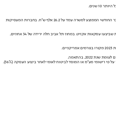
השכר החודשי הממוצע למשרת שכיר בחברות שביצעו עסקת אקזיט בשנת 2023 עמד על 30.6 אלף ש"ח. בחברות המעסיקות עד 10 משרות שכיר, השכר החודשי הממוצע למשרה עמד על 26.2 אלף ש"ח. בחברות המעסיקות
בשנת 2023, 88 אחוזים מעסקאות האקזיט בוצעו בחברות הרשומות במחוזות תל אביב והמרכז. בשנת 2023, בכל המחוזות חלה ירידה במספר החברות שביצעו עסקאות אקזיט. במחוז תל אביב חלה ירידה של 34 אחוזים,
לאורך השנים 2010-2023 בוצעו 1,989 עסקאות אקזיט ל-1,857 חברות. מתוך 1,857 החברות שביצעו עסקת אקזיט בשנים 2010-2023, 669 חברות נסגרו על פי רישומי מע"מ או המוסד לביטוח לאומי לאחר ביצוע העסקה (36%).