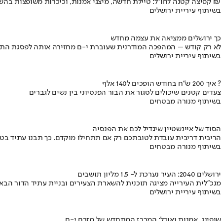
קפיצה קטנה לחו"ל: טיילת חדשה, מיצגי אמנות, וכיכרות משופצות בהשקעה של 100 מיליון ₪
בשיתוף עיריית ירושלים
כך ירושלים ממציאה את עצמה מחדש
לא רק קודש – המהפכה המודרנית שעוברת י-ם מחזירה אותה לפסגת התי
בשיתוף עיריית ירושלים
איך 200 ש"ח בחודש הופכים ל140 אלף ?
צעדים קטנים שיכולים לסגור את הבור הפנסיוני בין נשים לגברים
בשיתוף מנורה מבטחים
הסוד של איינשטיין שיגדיל לכם את הפנסיה
הריבית דריבית עובדת לטובתכם רק אם תתחילו מוקדם. כך תבנו עתיד בט
בשיתוף מנורה מבטחים
ירושלים 2040: העיר נערכת ל- 1.5 מליון תושבים
מנכ"לית העירייה מציגה תוכנית להשארת הצעירים ובניית עתיד הדור הבא
בשיתוף עיריית ירושלים
שופינג, אמנות ואוכל: המרכז המתחדש של מזרח י-ם