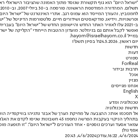
"ישראל היום" הוא גוף תקשורת שנוסד מתוך האמונה שהציבור הישראלי ראוי 
ת
ופרשנויות, וידיאו, פודקאסטים ושידורים חיים. פלטפורמות הדיגיטל של "ישרא
ב-2021 עלו לאוויר האתר החדש והיישומון החדש של "ישראל היום" בע
ואפשר לקבל אותם גם בניוזלטר. מועדון ההטבות הייחודי "הקליקה של ישרא
במייל hayom@israelhayom.co.il.
יום ראשון, 24.5.2026
ח' בסיון תשפ"ו
חדשות
דעות
ספורט
ForReal
תרבות ובידור
אוכל
מגזין
אנחנו מגייסים
English
X
טכנולוגיה ומדע
חדשות טכנולוגיה
אל תסכמו אותו: ההצבעה על מחיקת הערך של אבנר נתניהו בוויקפדיה הוט
עמאר אסעד וערכים נוספים • אחד העורכים ל"ישראל היום": "זו תופעה מוכ
אסף גולן
4/6/2024, 16:22
,עודכן
4/6/2024, 20:43