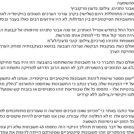
0
השמעה
אבנר נתניהו. צילום: גדעון מרקוביץ'
סערה מתחוללת היום (שלישי) בקרב עורכי הערכים השונים בויקיפדיה לא
החשבונות הפיקטיביים בין הגדולות. לא היו אירועים רבים כאלו בעבר ובסדר
הכל החל בחודש אפריל האחרון, אז פנה אבנר נתניהו מיוזמתו אל קבוצת ה
היה חסר קול אחד כדי למחוק אותו מהרשת.
משפחת נתניהו (ארכיון),צילום: קובי גדעון/לע"מ
מחיקת הערך.
46.6% התומכים בהשארתו. לכך, לא הושג הרוב הדרוש למחיקה ותפתח הצבעת מחיקה חוזרת, ובסופה יוחלט האם למחוק את הערך.
"ישנן מספר שיטות לזהות חשבונות פיקטיביים בויקיפדיה, אנחנו לא נחשו
על ידי הנציגות שלה בארץ נכתב כי החשבונות שנחסמו התארגנו "כחלק מהת
בהטיות אלו - נחסמו כל אלו שבוודאות זוהו כמגויסים או בובות קש שפועלו
לוגו ויקיפדיה,צילום: ללא קרדיט
עוד כתבו באתר כי "מכיוון שאנו מבינים מפרשה זו שעורכים מתוחכמים למ
עורכים אלו. זו לא החלטה קלה עבורנו, שכן אנו מעדיפים להיות שקופים ככל 
כל הזמן יש ניסיונות השפעה
אחד מהמקרים זוהו חשבונות פיקטיביים שמטרתם הייתה להטות את עמדו