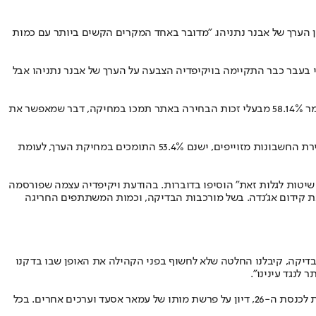
 הערך של אבנר נתניהו. "מדובר באחד המקרים הקשים ביותר עם כמות
י בעבר כבר התקיימה בויקיפדיה הצבעה על הערך של אבנר נתניהו אבל
אולם כעת בעקבות הבקשה נערכה הצבעה בנושא ובעקבותיה נמחק הערך של אבנר נתניהו. בעד המחיקה היו 75 עורכים שהצביעו ו-54 היו נגדה. כלומר 58.14% מבעלי זכות הבחירה באתר תמכו במחיקה, דבר שמאפשר את
אולם כעת התברר כי 16 חשבונות שהשתתפו בהצבעה הזו והיו בעד מחיקת הערך היו חשבונות מזויפים. בהקשר לכך נמסר בהודעת האתר כי בלי ספירת החשבונות מזוייפים, ישנם 53.4% התומכים במחיקת הערך, לעומת
 שיטות לגלות זאת" הוסיפו בדוברות. בהודעת ויקיפדיה עצמה שפורסמה
ובת קידום אג'נדה. בשל מורכבות הבדיקה, וכמות המשתתפים החריגה
הבדיקה, קיבלנו החלטה שלא לחשוף בפני הקהילה את האופן שבו בדקנו
 לנגד עינינו".
בסופו של דבר במסגרת תהליך הניקוי הזה נחסמו 45 חשבונות שלא רק עסקו באבנר נתניהו אלא בעוד ערכים כמו אישים הגרים בהתנחלויות, הבחירות לכנסת ה-26, דיון על פרשת מותו של עמאר אסעד וערכים אחרים. בכל