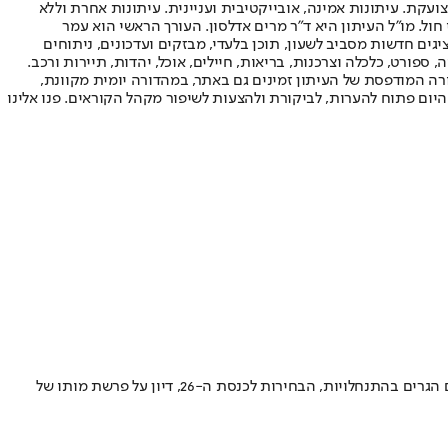
ועקת. עיתונות אמינה, אובייקטיבית ועניינית. עיתונות אחרת וללא
עור החשיפה הגבוה ביותר בימי חול. מו"ל העיתון היא ד"ר מרים אדלסון. העורך הראשי הוא עמר
 והעורך המייסד הוא עמוס רגב. אתרי האינטרנט של "ישראל היום" בעברית ובאנגלית, כמו כן היישומונים (אפליקציות) לאנדרואיד ול-iOS, מציגים חדשות מסביב לשעון, תוכן בלעדי, מבזקים ועדכונים, ניתוחים
, ספורט, כלכלה וצרכנות, בריאות, חיילים, אוכל, יהדות, תיירות ורכב.
דורה המודפסת של העיתון זמינים גם באתר, במהדורה יומית מקוונת,
היום פתוח להערות, לביקורת ולהצעות לשיפור מקהל הקוראים. פנו אלינו
בתהליך הניקוי בעקבות הפרשה נחסמו 45 חשבונות שניסו לקדם את האג'נדה שלהם לא רק בנוגע לבנו של ראש הממשלה, אלא בעוד ערכים כמו אישים הגרים בהתנחלויות, הבחירות לכנסת ה-26, דיון על פרשת מותו של