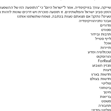
שייקה, עורך בוויקיפדיה, אמר ל"ישראל היום" כי "התופעה הזו של ההשפע
הזמן סביב ישראל והפלשתינים. זו תופעה מוכרת ויש דרכים שונות לזהות
טעינו? נתקן! אם מצאתם טעות בכתבה, נשמח שתשתפו אותנו
אבנר נתניהו
ויקיפדיה
מדורים
ספורט
תרבות ובידור
לייף סטייל
אוכל
תיירות
טכנולוגיה ומדע
הורוסקופ
ForReal
מגזין השבוע
דעות
חדשות בארץ
חדשות בעולם
פוליטי
ביטחוני
חינוך
בריאות
משפט
תחבורה
פוליטי-מדיני