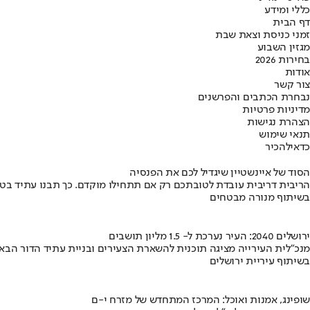
כללי ומידע
דף הבית
זמני כניסת וצאת שבת
מגזין השבוע
בחירות 2026
אודות
צור קשר
נבחרת הכתבים והפרשנים
מדיניות פרטיות
הצהרת נגישות
תנאי שימוש
כדאי
להכיר
הסוד של איינשטיין שיגדיל לכם את הפנסיה
הריבית דריבית עובדת לטובתכם רק אם תתחילו מוקדם. כך תבנו עתיד בט
בשיתוף מנורה מבטחים
ירושלים 2040: העיר נערכת ל- 1.5 מליון תושבים
מנכ"לית העירייה מציגה תוכנית להשארת הצעירים ובניית עתיד הדור הבא
בשיתוף עיריית ירושלים
שופינג, אמנות ואוכל: המרכז המתחדש של מזרח י-ם