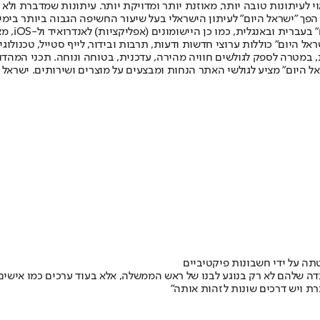
לעיתונות טובה יותר, מאוזנת יותר ומדויקת יותר. עיתונות שמדברת ולא צ
שלום. המהדורה המודפסת הראשונה פורסמה ב-30 ביולי 2007, וב-2010 הפך "ישראל היום" לעיתון הישראלי בעל שי
לחמנוביץ,
ל היום" כוללות ערוצי חדשות ודעות, תרבות ובידור, לייף סטייל, טכנולוגיה
ברית, במטרה לספק לגולשים חוויה מהירה, עדכנית, בטוחה ונוחה. תכני המה
ל היום" מציע לגולשי האתר הנחות ומבצעים על מוצרים ושירותים. ישראל 
תה על ידי חשבונות פיקטיביים
רת ויש דרכים שונות לזהות אותה"