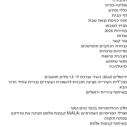
תחבורה
פוליטי-מדיני
כללי ומידע
דף הבית
זמני כניסת וצאת שבת
מגזין השבוע
בחירות 2026
אודות
צור קשר
נבחרת הכתבים והפרשנים
מדיניות פרטיות
הצהרת נגישות
תנאי שימוש
כדאי
להכיר
ירושלים 2040: העיר נערכת ל- 1.5 מליון תושבים
מנכ"לית העירייה מציגה תוכנית להשארת הצעירים ובניית עתיד הדור
הבא
בשיתוף עיריית ירושלים
חלון ההזדמנויות בכפר גנים נסגר
קבוצת אלמוג מציגה את פרויקט MALA: מגדלי הפרימיום האחרונים
בפתח תקווה
בשיתוף קבוצת אלמוג