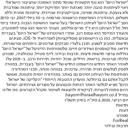
"ישראל היום" הוא גוף תקשורת שנוסד מתוך האמונה שהציבור הישראלי
ראוי לעיתונות טובה יותר, מאוזנת יותר ומדויקת יותר. עיתונות שמדברת
ולא צועקת. עיתונות אמינה, אובייקטיבית ועניינית. עיתונות אחרת וללא
תשלום. המהדורה המודפסת הראשונה פורסמה ב-30 ביולי 2007, וב-2010
הפך "ישראל היום" לעיתון הישראלי בעל שיעור החשיפה הגבוה ביותר בימי
חול. מו"ל העיתון היא ד"ר מרים אדלסון. העורך הראשי הוא עמר לחמנוביץ,
והעורך המייסד הוא עמוס רגב. אתרי האינטרנט של "ישראל היום" בעברית
ובאנגלית, כמו כן היישומונים (אפליקציות) לאנדרואיד ול-iOS, מציגים
חדשות מסביב לשעון, תוכן בלעדי, מבזקים ועדכונים, ניתוחים ופרשנויות,
וידיאו, פודקאסטים ושידורים חיים. פלטפורמות הדיגיטל של "ישראל היום"
כוללות ערוצי חדשות ודעות, תרבות ובידור, לייף סטייל, טכנולוגיה, ספורט,
כלכלה וצרכנות, בריאות, חיילים, אוכל, יהדות, תיירות ורכב. ב-2021 עלו
לאוויר האתר החדש והיישומון החדש של "ישראל היום" בעברית, במטרה
לספק לגולשים חוויה מהירה, עדכנית, בטוחה ונוחה. תכני המהדורה
המודפסת של העיתון זמינים גם באתר, במהדורה יומית מקוונת, ואפשר
לקבל אותם גם בניוזלטר. מועדון ההטבות הייחודי "הקליקה של ישראל
היום" מציע לגולשי האתר הנחות ומבצעים על מוצרים ושירותים. ישראל
היום פתוח להערות, לביקורת ולהצעות לשיפור מקהל הקוראים. פנו אלינו
במייל hayom@israelhayom.co.il.
יום רביעי, 10.6.2026
כ"ה בסיון תשפ"ו
חדשות
דעות
ספורט
ForReal
תרבות ובידור