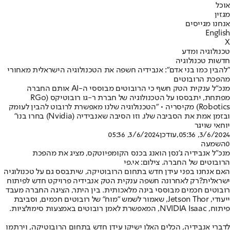
אוכל
מגזין
אנחנו מגייסים
English
X
טכנולוגיה ומדע
חדשות טכנולוגיה
"להבין כמו בני אדם": אנבידיה חשפה את הטכנולוגיה הישראלית מאחורי
מהפכת הרובוטים
מנכ"ל ענקית הטק חשף כי הרובוטים מבוססי ה-AI אותם החברה
מפתחת, יתבססו על הטכנולוגיה של חברת ר-גו רובוטיקס (RGo
Robotics) מקיסריה • "הטכנולוגיה שלנו מאפשרת לרובוט להבין לעומק
ובזמן אמת את הסביבה שלו, וזו הסיבה שאנבידיה (Nvidia) בחרו בנו"
יוחאי שויגר
3/6/2024, 05:36
,עודכן
3/6/2024, 05:36
0
השמעה
מנכ"ל אנבידיה ג'נסן הואנג בכנס הקומפיוטקס, מציג את מהפכת
הרובוטים של החברה. צילום: אי.פי
האם אנחנו בפני עידן חדש בתחום הרובוטיקה, שיתבסס גם על טכנולוגיה
ישראלית?
רק לאחרונה חשפה ענקית הטק אנבידיה פרויקט חדש לפיתוח
רובוטים חכמים מבוססי בינה מלאכותית. בין היתר, הציגה החברה מעבד
ייעודי, Jetson Thor, שאמור לשמש "מוח" של רובוטים חכמים, וסביבת
פיתוח, NVIDIA Isaac, המאפשרת לאמן רובוטים באמצעות סימולציות.
לדברי אנבידיה, הכלים האלו ישיקו עידן חדש בתחום הרובוטיקה, וירתמו