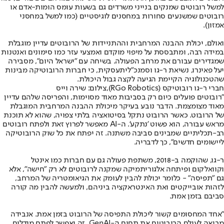
למשל רובוטים שמנקים בנייני משרדים גם בשעות עומס הומות-אדם או
רובוטים שמשנעים סחורות במחסנים לוגיסטיים (כמו למשל במחסני
אמזון).
ואולם, יכולת ההבנה המרחבית וההתניידות של הרובוטים עדיין מוגבלת
במידה רבה, ומתבססת על מיפוי מוקדם ואמצעי עזר כמו סימונים ואנטנות
שמגדירים עבורם את מרחב הפעולה. בשיחה עם "ישראל היום", מסבירה
יעל פאינרו, נשיאת ר-גו וסמנכ"ליתעסקית, כי חברות הרובוטיקה מבינות
שהטכנולוגיה הקיימת הגיעה לקצה גבול היכולת.
חברי ר-גו רובוטיקס (RGo Robotics),צילום: שירה וייס
"רובוטים פועלים כיום רק בסביבות מאוד מסוימות, והפריסה שלהם עדיין
מאוד מצומצמת. הדבר נובע בעיקר מיכולת ההבנה המרחבית המוגבלת
של הרובוט. כאשר הרובוט נתקל בסיטואציה בלתי צפויה, שהוא לא תוכנת
מראש עבורה, הוא פשוט 'נתקע'. ה-AI מאפשר לפרוץ זאת ולפתח רובוטים
רב-תכליתיים שמבינים סביבה משתנה. זה יפתח את כל שוק הרובוטיקה
ליישומים חדשים", כך לדבריה.
ר-גו, שהוקמה ב-2018, משתפת פעולה גם עם חברות כמו אינטל
וקוואלקום ופיתחה אלגוריתמיקה שמקנה לרובוטים לא רק "חישה", אלא
גם "תפיסה" - כלומר יכולת להבין לעומק את הגיאומטריה של המרחב,
לזהות אובייקטים ואת האינטראקציה ביניהם, ולמעשה להבין מה קורה
סביבם בזמן אמת.
"אחד המחסומים קשור ליכולת התפיסה של הרובוט בזמן אמת. אנבידה
מביאה לעולם הרובוטים את תחום ה-GenAI, זה יאפשר לפתח מודלים