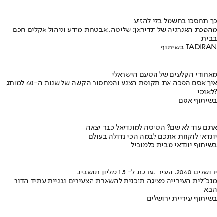
כך תחסכו בחשמל בלי להזיע
מהפכת האנרגיה של תדיראן: שליטה, אבטחת מידע וניהול אקלים חכם
בבית
בשיתוף TADIRAN
מאחורי הקלעים של הטעם הישראלי
איך אסם הפכה את תקופת הצנע והמחסור הקשה של שנות ה-40 למותג
לאומי?
בשיתוף אסם
אתם עוד לא שם? הטיסה למונדיאל כבר יצאה
יונדאי לוקחת אתכם לבמה הכי גדולה בעולם
בשיתוף יונדאי מבית כלמוביל
ירושלים 2040: העיר נערכת ל- 1.5 מליון תושבים
מנכ"לית העירייה מציגה תוכנית להשארת הצעירים ובניית עתיד הדור
הבא
בשיתוף עיריית ירושלים