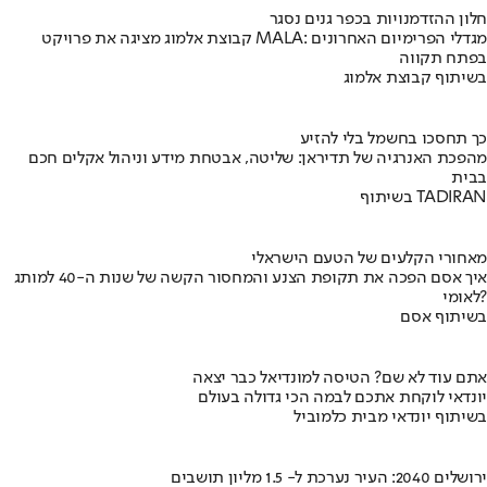
חלון ההזדמנויות בכפר גנים נסגר
קבוצת אלמוג מציגה את פרויקט MALA: מגדלי הפרימיום האחרונים
בפתח תקווה
בשיתוף קבוצת אלמוג
כך תחסכו בחשמל בלי להזיע
מהפכת האנרגיה של תדיראן: שליטה, אבטחת מידע וניהול אקלים חכם
בבית
בשיתוף TADIRAN
מאחורי הקלעים של הטעם הישראלי
איך אסם הפכה את תקופת הצנע והמחסור הקשה של שנות ה-40 למותג
לאומי?
בשיתוף אסם
אתם עוד לא שם? הטיסה למונדיאל כבר יצאה
יונדאי לוקחת אתכם לבמה הכי גדולה בעולם
בשיתוף יונדאי מבית כלמוביל
ירושלים 2040: העיר נערכת ל- 1.5 מליון תושבים