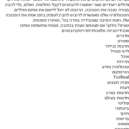
גדולים ייעודיים אשר יאפשרו לרובוטים לקבל החלטות. ואולם, בלי להבין
בצורה טובה את הסביבה, הרובוט לא יוכל ליישם את אותם מודלים.
הטכנולוגיה שלנו מאפשרת לרובוט להבין לעומק בזמן אמת את הסביבה
שלו, וזאת הסיבה שאנבידיה בחרה בנו", פאינרו מסכמת.
טעינו? נתקן! אם מצאתם טעות בכתבה, נשמח שתשתפו אותנו
אנבידיה
בינה מלאכותית
הייטק
רובוטים
מדורים
ספורט
תרבות ובידור
לייף סטייל
אוכל
תיירות
טכנולוגיה ומדע
הורוסקופ
ForReal
מגזין השבוע
דעות
חדשות בארץ
חדשות בעולם
פוליטי
ביטחוני
חינוך
בריאות
משפט