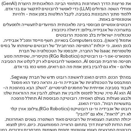
את פריצות הדרך האחרונות בתחומי הבינה המלאכותית היוצרת (GenAI)
ומודלי השפה הגדולים (LLM) כדי לאפשר לרובוטים לתקשר עם בני אדם,
ללמוד מתוך התבוננות בסביבה, לקבל החלטות בזמן אמת - ולהיות
אוטונומיים באמת.
רובוטים אנושיים מבוססי בינה מלאכותית המיועדים לתעשייה ולמפעלים
בתערוכה של אנבידיה,צילום: דניאלה גינזבורג
טכנולוגיה ישראלית בלב מהפכת הרובוטים
אתמול (ראשון), בכנס Computers בטאיוון, חשף מייסד ומנכ"ל אנבידיה,
ג'נסן הואנג, כי יכולות "התפיסה המרחבית" של רובוטים שיפותחו על בסיס
פלטפורמת Isaac של החברה, יתבססו על הטכנולוגיה של חברת
הסטארט-אפ ר-גו רובוטיקס (RGo Robotics) מקיסריה, שפיתחה מנוע
תפיסה מרחבית מבוסס AI, המאפשר לרובוטים לא רק לקלוט את הסביבה
שלהם - אלא גם להבין בזמן אמת מה הם רואים, ממש כמו בני אדם.
במהלך הכנס, הדגים הואנג לראשונה רובוט חדש של חברת Segway,
המתבסס על הטכנולוגיות של אנבידיה ור-גו, והראה כיצד הוא מסוגל
לעבוד בסביבה אמיתית של מחסנים לוגיסטיים. "השלב הבא במהפכת ה-
AI הוא AI פיזי, שיכול לתפוס ולהבין את העולם, להבין את ההוראות שלנו
ולבצע פעולות בעולם האמיתי. רובוטיקה מבוססת AI תחולל מהפכה
בתעשיות רבות", הכריז הואנג.
רובוט של אנבידיה ור-גו רובוטיקס (RGo Robotics),צילום: אורן קלר
לא רק "לראות", אלא גם "להבין"
יכולת התנועה העצמאית של רובוטים מאוד השתפרה בשנים האחרונות,
זאת הודות לפריצות דרך בתחום הראייה הממוחשבת. כיום, ניתן למצוא
רובוטים המבצעים באופן אוטונומי יחסית משימות במרחבים ציבורים, כמו