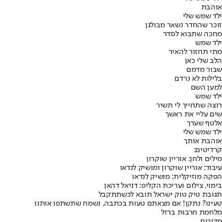
אוהבת
ילד שמש שלי
זוכר שהחדר נשאר מבולגן
מחכה שתבוא לסדר
ילד שמש
מתי תחזור להאיר
הלב שלי כאן
שבור מדמם
בלילות לא נרדם
למען השם
ילד שמש
רוצה שתחייך לי תשיר
שים עליי את ראשך
אלטף שערך
ילד שמש שלי
אוהבת אותך
קרדיטים:
מילים ולחן: אוריין שוקרון
עיבוד: אוריין שוקרון ומושיק לנדאו
הפקה מוזיקלית: מושיק לנדאו
בימוי, צילום ועריכת הקליפ: דניאל דהאן
תגובת טיק טוק ישראל תובא לכשתתקבל
טעינו? נתקן! אם מצאתם טעות בכתבה, נשמח שתשתפו אותנו
מלחמת חרבות ברזל
מדורים