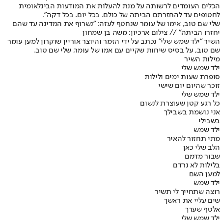
הכלים העומדים לרשותה על מנת להעלות את המודעות הבינלאומית
לחטופים עד להחזרתם הביתה של כולם. בכל יום. בכל דקה".
שלי שם טוב, אימו של עומר שנחטף לעזה: "נשרוף את המדינה עד שהם
יחזרו הביתה" // צילום ארכיון: משה בן שמחון
השיר "ילד שמש שלי" נכתב על ידי הזמר והיוצר אוריין שוקרון למען עומר
שם טוב, על בסיס שיחות שקיים עם אמו של עומר, שלי שם טוב.
מילות השיר
ילד שמש שלי
סופרת שעות ימים ולילות
זוכר שהיום יום שישי
ילד שמש שלי
כל רגע קטן שעוצרת לנשום
אני נושמת בשבילך
בשבילי
ילד שמש
מתי תחזור להאיר
הלב שלי כאן
שבור מדמם
בלילות לא נרדם
למען השם
ילד שמש
רוצה שתחייך לי תשיר
שים עליי את ראשך
אלטף שערך
ילד שמש שלי