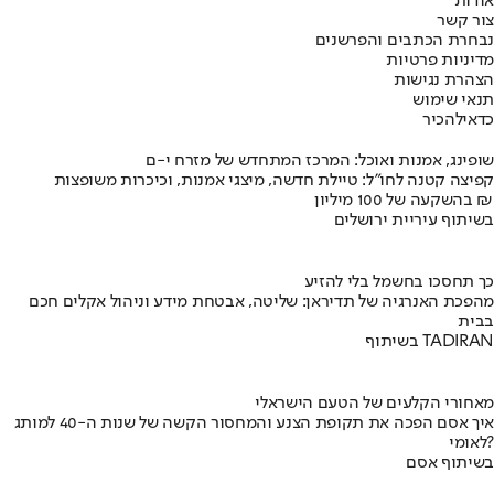
אודות
צור קשר
נבחרת הכתבים והפרשנים
מדיניות פרטיות
הצהרת נגישות
תנאי שימוש
כדאי
להכיר
שופינג, אמנות ואוכל: המרכז המתחדש של מזרח י-ם
קפיצה קטנה לחו"ל: טיילת חדשה, מיצגי אמנות, וכיכרות משופצות
בהשקעה של 100 מיליון ₪
בשיתוף עיריית ירושלים
כך תחסכו בחשמל בלי להזיע
מהפכת האנרגיה של תדיראן: שליטה, אבטחת מידע וניהול אקלים חכם
בבית
בשיתוף TADIRAN
מאחורי הקלעים של הטעם הישראלי
איך אסם הפכה את תקופת הצנע והמחסור הקשה של שנות ה-40 למותג
לאומי?
בשיתוף אסם