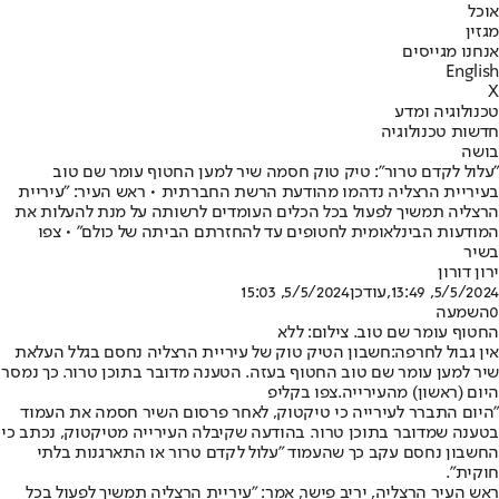
אוכל
מגזין
אנחנו מגייסים
English
X
טכנולוגיה ומדע
חדשות טכנולוגיה
בושה
"עלול לקדם טרור": טיק טוק חסמה שיר למען החטוף עומר שם טוב
בעיריית הרצליה נדהמו מהודעת הרשת החברתית • ראש העיר: "עיריית
הרצליה תמשיך לפעול בכל הכלים העומדים לרשותה על מנת להעלות את
המודעות הבינלאומית לחטופים עד להחזרתם הביתה של כולם" • צפו
בשיר
ירון דורון
5/5/2024, 13:49
,עודכן
5/5/2024, 15:03
0
השמעה
החטוף עומר שם טוב. צילום: ללא
אין גבול לחרפה:
חשבון הטיק טוק של עיריית הרצליה נחסם בגלל העלאת
שיר למען עומר שם טוב החטוף בעזה. הטענה מדובר בתוכן טרור. כך נמסר
היום (ראשון) מהעירייה.
צפו בקליפ
"היום התברר לעירייה כי טיקטוק, לאחר פרסום השיר חסמה את העמוד
בטענה שמדובר בתוכן טרור. בהודעה שקיבלה העירייה מטיקטוק, נכתב כי
החשבון נחסם עקב כך שהעמוד "עלול לקדם טרור או התארגנות בלתי
חוקית".
ראש העיר הרצליה, יריב פישר, אמר: "עיריית הרצליה תמשיך לפעול בכל