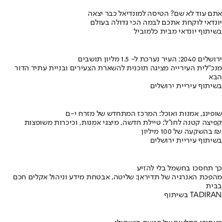
אתם עוד לא שם? הטיסה למונדיאל כבר יצאה
יונדאי לוקחת אתכם לבמה הכי גדולה בעולם
בשיתוף יונדאי מבית כלמוביל
ירושלים 2040: העיר נערכת ל- 1.5 מליון תושבים
מנכ"לית העירייה מציגה תוכנית להשארת הצעירים ובניית עתיד הדור
הבא
בשיתוף עיריית ירושלים
שופינג, אמנות ואוכל: המרכז המתחדש של מזרח י-ם
קפיצה קטנה לחו"ל: טיילת חדשה, מיצגי אמנות, וכיכרות משופצות
בהשקעה של 100 מיליון ₪
בשיתוף עיריית ירושלים
כך תחסכו בחשמל בלי להזיע
מהפכת האנרגיה של תדיראן: שליטה, אבטחת מידע וניהול אקלים חכם
בבית
בשיתוף TADIRAN