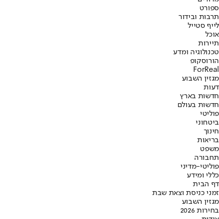
ספורט
תרבות ובידור
לייף סטייל
אוכל
תיירות
טכנולוגיה ומדע
הורוסקופ
ForReal
מגזין השבוע
דעות
חדשות בארץ
חדשות בעולם
פוליטי
ביטחוני
חינוך
בריאות
משפט
תחבורה
פוליטי-מדיני
כללי ומידע
דף הבית
זמני כניסת וצאת שבת
מגזין השבוע
בחירות 2026