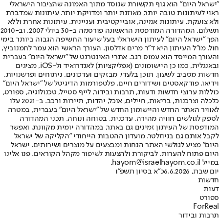
"ישראל היום" הוא גוף תקשורת שנוסד מתוך האמונה שהציבור הישראלי
ראוי לעיתונות טובה יותר, מאוזנת יותר ומדויקת יותר. עיתונות שמדברת
ולא צועקת. עיתונות אמינה, אובייקטיבית ועניינית. עיתונות אחרת וללא
תשלום. המהדורה המודפסת הראשונה פורסמה ב-30 ביולי 2007, וב-2010
הפך "ישראל היום" לעיתון הישראלי בעל שיעור החשיפה הגבוה ביותר בימי
חול. מו"ל העיתון היא ד"ר מרים אדלסון. העורך הראשי הוא עמר לחמנוביץ,
והעורך המייסד הוא עמוס רגב. אתרי האינטרנט של "ישראל היום" בעברית
ובאנגלית, כמו כן היישומונים (אפליקציות) לאנדרואיד ול-iOS, מציגים
חדשות מסביב לשעון, תוכן בלעדי, מבזקים ועדכונים, ניתוחים ופרשנויות,
וידיאו, פודקאסטים ושידורים חיים. פלטפורמות הדיגיטל של "ישראל היום"
כוללות ערוצי חדשות ודעות, תרבות ובידור, לייף סטייל, טכנולוגיה, ספורט,
כלכלה וצרכנות, בריאות, חיילים, אוכל, יהדות, תיירות ורכב. ב-2021 עלו
לאוויר האתר החדש והיישומון החדש של "ישראל היום" בעברית, במטרה
לספק לגולשים חוויה מהירה, עדכנית, בטוחה ונוחה. תכני המהדורה
המודפסת של העיתון זמינים גם באתר, במהדורה יומית מקוונת, ואפשר
לקבל אותם גם בניוזלטר. מועדון ההטבות הייחודי "הקליקה של ישראל
היום" מציע לגולשי האתר הנחות ומבצעים על מוצרים ושירותים. ישראל
היום פתוח להערות, לביקורת ולהצעות לשיפור מקהל הקוראים. פנו אלינו
במייל hayom@israelhayom.co.il.
יום שבת, 6.6.2026
כ"א בסיון תשפ"ו
חדשות
דעות
ספורט
ForReal
תרבות ובידור