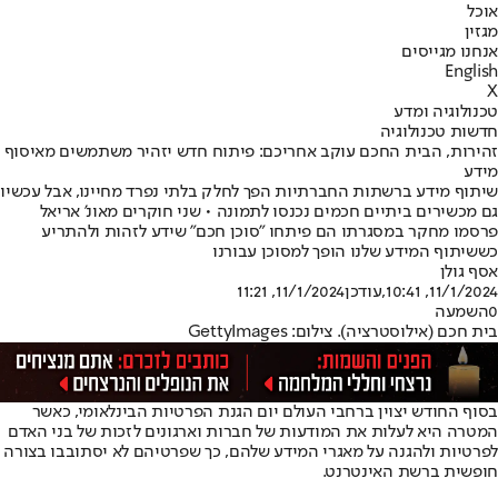
אוכל
מגזין
אנחנו מגייסים
English
X
טכנולוגיה ומדע
חדשות טכנולוגיה
זהירות, הבית החכם עוקב אחריכם: פיתוח חדש יזהיר משתמשים מאיסוף
מידע
שיתוף מידע ברשתות החברתיות הפך לחלק בלתי נפרד מחיינו, אבל עכשיו
גם מכשירים ביתיים חכמים נכנסו לתמונה • שני חוקרים מאונ' אריאל
פרסמו מחקר במסגרתו הם פיתחו "סוכן חכם" שידע לזהות ולהתריע
כששיתוף המידע שלנו הופך למסוכן עבורנו
אסף גולן
11/1/2024, 10:41
,עודכן
11/1/2024, 11:21
0
השמעה
בית חכם (אילוסטרציה). צילום: GettyImages
בסוף החודש יצוין ברחבי העולם יום הגנת הפרטיות הבינלאומי, כאשר
המטרה היא לעלות את המודעות של חברות וארגונים לזכות של בני האדם
לפרטיות ולהגנה על מאגרי המידע שלהם, כך שפרטיהם לא יסתובבו בצורה
חופשית ברשת האינטרנט.