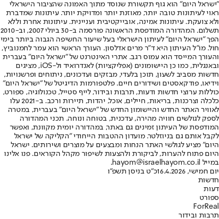
"ישראל היום" הוא גוף תקשורת שנוסד מתוך האמונה שהציבור הישראלי
ראוי לעיתונות טובה יותר, מאוזנת יותר ומדויקת יותר. עיתונות שמדברת
ולא צועקת. עיתונות אמינה, אובייקטיבית ועניינית. עיתונות אחרת וללא
תשלום. המהדורה המודפסת הראשונה פורסמה ב-30 ביולי 2007, וב-2010
הפך "ישראל היום" לעיתון הישראלי בעל שיעור החשיפה הגבוה ביותר בימי
חול. מו"ל העיתון היא ד"ר מרים אדלסון. העורך הראשי הוא עמר לחמנוביץ,
והעורך המייסד הוא עמוס רגב. אתרי האינטרנט של "ישראל היום" בעברית
ובאנגלית, כמו כן היישומונים (אפליקציות) לאנדרואיד ול-iOS, מציגים
חדשות מסביב לשעון, תוכן בלעדי, מבזקים ועדכונים, ניתוחים ופרשנויות,
וידיאו, פודקאסטים ושידורים חיים. פלטפורמות הדיגיטל של "ישראל היום"
כוללות ערוצי חדשות ודעות, תרבות ובידור, לייף סטייל, טכנולוגיה, ספורט,
כלכלה וצרכנות, בריאות, חיילים, אוכל, יהדות, תיירות ורכב. ב-2021 עלו
לאוויר האתר החדש והיישומון החדש של "ישראל היום" בעברית, במטרה
לספק לגולשים חוויה מהירה, עדכנית, בטוחה ונוחה. תכני המהדורה
המודפסת של העיתון זמינים גם באתר, במהדורה יומית מקוונת, ואפשר
לקבל אותם גם בניוזלטר. מועדון ההטבות הייחודי "הקליקה של ישראל
היום" מציע לגולשי האתר הנחות ומבצעים על מוצרים ושירותים. ישראל
היום פתוח להערות, לביקורת ולהצעות לשיפור מקהל הקוראים. פנו אלינו
במייל hayom@israelhayom.co.il.
יום חמישי, 16.4.2026
כ"ט בניסן תשפ"ו
חדשות
דעות
ספורט
ForReal
תרבות ובידור