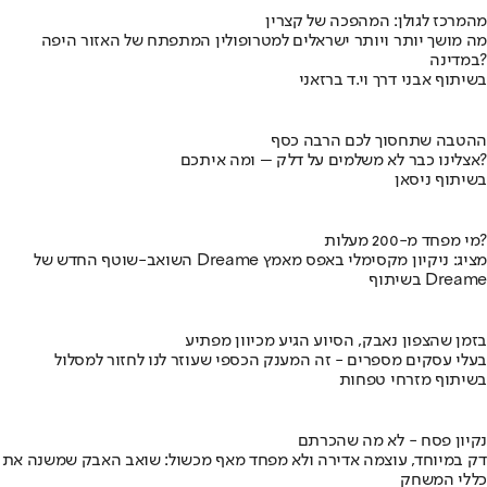
מהמרכז לגולן: המהפכה של קצרין
מה מושך יותר ויותר ישראלים למטרופולין המתפתח של האזור היפה
במדינה?
בשיתוף אבני דרך וי.ד ברזאני
ההטבה שתחסוך לכם הרבה כסף
אצלינו כבר לא משלמים על דלק – ומה איתכם?
בשיתוף ניסאן
מי מפחד מ-200 מעלות?
השואב-שוטף החדש של Dreame מציג: ניקיון מקסימלי באפס מאמץ
בשיתוף Dreame
בזמן שהצפון נאבק, הסיוע הגיע מכיוון מפתיע
בעלי עסקים מספרים - זה המענק הכספי שעוזר לנו לחזור למסלול
בשיתוף מזרחי טפחות
נקיון פסח - לא מה שהכרתם
דק במיוחד, עוצמה אדירה ולא מפחד מאף מכשול: שואב האבק שמשנה את
כללי המשחק