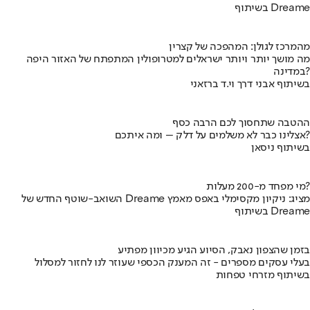
בשיתוף Dreame
מהמרכז לגולן: המהפכה של קצרין
מה מושך יותר ויותר ישראלים למטרופולין המתפתח של האזור היפה
במדינה?
בשיתוף אבני דרך וי.ד ברזאני
ההטבה שתחסוך לכם הרבה כסף
אצלינו כבר לא משלמים על דלק – ומה איתכם?
בשיתוף ניסאן
מי מפחד מ-200 מעלות?
השואב-שוטף החדש של Dreame מציג: ניקיון מקסימלי באפס מאמץ
בשיתוף Dreame
בזמן שהצפון נאבק, הסיוע הגיע מכיוון מפתיע
בעלי עסקים מספרים - זה המענק הכספי שעוזר לנו לחזור למסלול
בשיתוף מזרחי טפחות