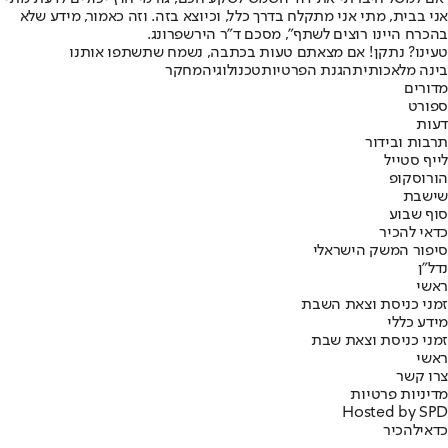
אני בבית, מתי אני מתקלח בדרך כלל, וכיוצא בזה. וזה כאמור, מידע שלא
בהכרח היינו רוצים לשתף", מסכם ד"ר הירשפרונג.
טעינו? נתקן! אם מצאתם טעות בכתבה, נשמח שתשתפו אותנו
בינה מלאכותית
הגנת הפרטיות
טכנולוגיה
מחקר
מדורים
ספורט
דעות
תרבות ובידור
לייף סטייל
הורוסקופ
שישבת
סוף שבוע
כדאי להכיר
סיפור המשק הישראלי
נדל"ן
ראשי
זמני כניסת וצאת השבת
מידע כללי
זמני כניסת וצאת שבת
ראשי
צרו קשר
מדיניות פרטיות
Hosted by SPD
כדאי
להכיר