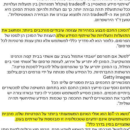
"שיתוף מידע מתאפיין ב-tradeoff (שקלול תמורות) בין תועלות ועלויות.
ככל שהתועלת תהה גבוהה יותר, כך גם העלות ולהיפך. מטרת הסוכן היא
לבחון את ה-tradeoff הזה ולמצוא עבורנו את הבחירה האופטימלית",
טוען ד"ר הירשפרונג.
"הסוכן החכם מבצע במהירות עצומה עיבודים מורכבים ביותר, ומחשב את
התועלות והעלויות של שיתוף המידע שלנו.
העצות של הסוכן הן לגופו של
הפרסום, כלומר הוא לא מדריך כללי למשתמש אלא נותן עצות פרטניות לכל
פרסום".
"למשל, אם תפרסם 'ישבתי אתמול בערב עם אשתי בבית קפה ונהנינו
מהשקיעה', הסוכן לא יתריע על אירוע, לעומת פרסום של 'אשתי ואני בים
המלח', בו הסוכן יתריע על כך שהפרסום עלול להוביל לסכנת פריצה".
הרשתות החברתיות. כל המידע שלנו מנותח על ידי גורמים רבים,צילום:
Getty Images
המכשירים החכמים בבית מספרים עלינו הכל
תחום נוסף שבו מייעץ הסוכן החכם הוא בתחום החשיפה שלנו למכשירים
ביתיים חכמים. הסוכן מסייע למשתמש ומסביר לו כיצד ובאיזו צורה יש
לחבר את המכשירים לרשת החכמה כך שכמות המידע שתיחשף תהיה
שולית".
"נושא ה-IoT הוא אולי האיום המשמעותי ביותר על הפרטיות שלנו. מרבית
המשתמשים אינם יודעים שטכנולוגיה זו מבוססת על שרתים בענן,
שמצויים בסין בדרך כלל".
"אם למשל חיברתי את דוד השמש לשקע חכם, גורמי חוץ יכולים לדעת מתי