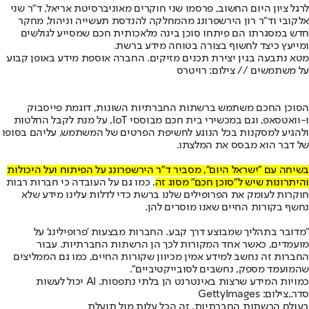
לרגל ציון היום החשוב, פרסמו שני חוקרים מאוניברסיטת אריאל, ד"ר שני
אלקובי וד"ר רון הירשפרונג מהמחלקה להנדסת תעשייה וניהול, מחקר
חדש במסגרתו הם פיתחו סוכן בינה מלאכותית חכם שמסייע לגולשים
ומייעץ כיצד לחשוף בצורה בטוחה מידע ברשת.
מטא נתבעה בגין יצירת תכנים מזיקים. החברה אוספת מידע באופן קבוע
על משתמשים // צילום: רויטרס
הסוכן החכם משתמש ברשתות החברתיות השונות, דוגמת פייסבוק
ו-וואטסאפ, וגם במכשירי בית חכם מבוססי IoT, על מנת לקבל החלטות
ולהגיע למסקנות בכל הנוגע לחשיפת הפרטים של המשתמש, עליהם בסופו
של דבר הוא מבסס את המלצתו.
בשיחה עם "ישראל היום", מסביר ד"ר הירשפרונג על הפיתוח ועל היכולות
והיתרונות שיש ל"סוכן חכם" מסוג זה
, כמו גם על העובדה כי חברות רבות
חוקרות לעומק את הפרופילים שלנו ברשת כדי לדלות עלינו מידע שלא
נחשף בקורות החיים שאנו מוסרים להן.
"מדובר בתהליך שמבוצע דרך קבע. החברות מבצעות 'פרופילינג' על
מועמדים, כאשר אחד המקורות לכך הן הרשתות החברתיות. עבור
החברות זה נחשב למידע אמין מכיוון שקורות החיים, כמו גם הממליצים
שהמועמד מספק, נחשבים לסובייקטיביים".
כמויות המידע שרצות באינטרנט הן בלתי נתפסות. AI יכול לעשות
סדר.,צילום: GettyImages
בעולם הרשתות החברתיות, זה הכל עלות מול תועלת