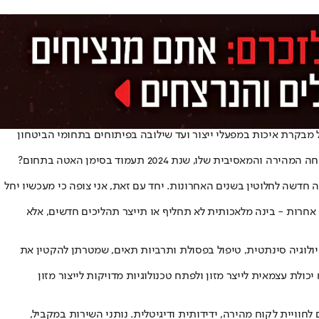
חל מבקרת איכות במפעלי ייצור ועד שילובה בפיתוחים בתחומי הביטחון
 מה שהוביל ליצירת טכנולוגיה חדשה לחלוטין בשנים האחרונות. יחד עם זאת, אני צופה כי מעכשיו יחל
ם המשפט. במילים אחרות - בינה מלאכותית לא תחליף או תייצר תהליכים חדשים, אלא
ה של טכנולוגיות מזון חדשניות כגון ביולוגיה סינתטית, טיפול בפסולת ותרביות תאים, שמטרתן להקטין את
ולת עצמאית לייצר מזון ולפתח טכנולוגיות מדויקות לייצור מזון
קרב הצרכנים, המצפים לחוויית לקוח מהירה, ידידותית ודיגיטלית. נותני השירות במקביל,