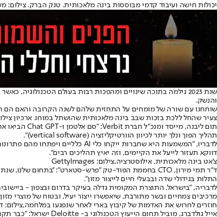
יכולות חישה ועיבוד קדמי מבוססות בינה מלאכותית. טנק הברק. צילום: מש
שנת 2023 גילמה בתוכה שינויים ומהפכות רבות בעולם הטכנולוגיה
והנשק.
שוחחנו עם שורה של מומחים על התחזית שלהם לשנה הקרובה והאם הם רואים את המשך פיתוחו ושילובו של ה-AI בתעשייה, או שדווקא לאחר
צעיר שהחל ללכת בזכות שבב בינה מלאכותית שהושתל במוחו. ארכיון צילום
תום ליבנה, מ
תהליך הפוך ונלך יותר לכיוון הוורטיקליזציה (vertical software)".
לדבריו, "המשמעות היא שחברות ייקח
דווקא תעזור לייעל את הקיימים, וזה יאיץ תהליכים רבים".
צ'אט בינה מלאכותית, אילוסטרציה,צילום: GettyImages
התלות בגידולי שדה ובבעלי חיים לייצור מזון".
לדבריה, "בישראל, התוצרת המקומית גדלה בעיקר בדרום ובצפון - ביישובים 
מרכיבים צמחיים ובשר מתורבת, שיאפשרו ייצור יעיל, ובטוח של מוצרי מזון
חוזרים לחרוש את האדמות של קיבוץ בארי לאחר שנפגעו במלחמה,צילום: ד
אייל גולדברג, מוביל ת