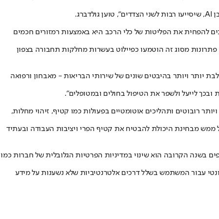
ם. אחת הדרכים להפחית את הפליטות של כלי הרכב היא באמצעות רמזורים חכמים
פתרונות מסוג זה הוטמעו כפיילוט בעשרות מחלקות תחבורה בצפון
ב-AI גם בטכנולוגיות הרפואיות. הבינה המלאכותית משתלבת יותר ויותר בהיבטים שונים של שירותי הבריאות - מאבחון ורפואה
ת ובכך לייעל ולשפר את הטיפול בחולים ובמטופלים".
אנחנו נראה יותר ויותר רובוטים ותהליכים אוטומטיים בפעולות כמו קטיף, זיהוי מחלות,
 וזאת ללא תלות בכוח אדם. זאת תהיה מהפכה של ממש מבחינת היכולת להבטיח את קטיף הפרי ויציבות העבודה ובעתיד
דם בצעדי ענק. השינוי המרכזי שאנחנו צופים בשנה הקרובה הוא שינוי במדיניות הפרטיות הגלובלית של חברות כמו
וונטי עבור המשתמש בשלל דרכים אלטרנטיביות שלא נשענות על מידע