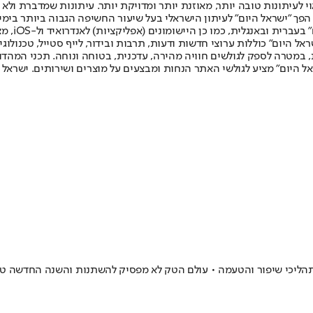
לעיתונות טובה יותר, מאוזנת יותר ומדויקת יותר. עיתונות שמדברת ולא צ
שלום. המהדורה המודפסת הראשונה פורסמה ב-30 ביולי 2007, וב-2010 הפך "ישראל היום" לעיתון הישראלי בעל שי
לחמנוביץ,
ל היום" כוללות ערוצי חדשות ודעות, תרבות ובידור, לייף סטייל, טכנולוגיה
ברית, במטרה לספק לגולשים חוויה מהירה, עדכנית, בטוחה ונוחה. תכני המה
ל היום" מציע לגולשי האתר הנחות ומבצעים על מוצרים ושירותים. ישראל 
 תהליכי שיפור והטעמה • עולם הטק לא מפסיק להשתנות והשנה החדשה טומ