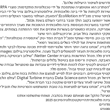
נדרשים לשיפור היעילות שלהם".
"הפתרון הוא אוטומציה שנתמכת על ידי טכנולוגיות מתקדמות: מוצרי RPA שיוצרים אינטגרציה בין מערכות שונות, מוצרי Low-Code חסכוניים וכמובן AI, שיסייעו רבות לשני הצדדים", טוען גולדברג.
שירות לקוחות על ידי בינה מלאכותית. אילוסטרציה,צילום: צויר על ידי הבינה 
ג'ניפר שוורץ מנכ"לית EcoMotion:"המאבק הע
אשר יוטמעו בקצב הולך וגובר ברחבי העולם בשנת 2024".
"מדובר במערכות מבוססת בינה מלאכותית ההופכות את מערך הרמזורים לר
אמריקה, והוכחו כמשפרים בעשרות אחוזים את זמני ההמתנה בצמתים, צמצ
פקקי התנועה בתל אביב. ארכיון,צילום: רוני שיצר
מותאמת אישית ועד לגילוי כשלים במכשור רפואי".
לדבריו, "אנחנו נראה יותר ויותר אלגוריתמי למידת מכונה שיוכלו לבקר ולנ
בינה מלאכותית תעזור למטופלים לקבל מענה. אילוסטרציה,צילום: GettyImages
דורון מלר, מנהל החדשנות בחב
האבקה, השקיה וריסוס וגם בטיפול בלולים וברפתות".
גם להבטיח קצב קטיף גבוה", מסכם מלר.
קטיף אבטיחים. רובוטים יוכלו לסייע לצמצם את התלות בכוח אדם.,צילום:
גוגל, שיגיעו לאחר צעדים דומים שנקטה כבר חברת אפל".
לדבריו, "אנחנו צועדים למציאות בה טובת המשתמש והפרטיות שלו תוביל 
פרטי".
טעינו? נתקן! אם מצאתם טעות בכתבה, נשמח שתשתפו אותנו
בינה מלאכותית
הייטק
טכנולוגיה
סיכום 2023
מדורים
ספורט