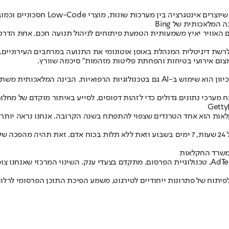
המלאכותית של Bing
ולמי במשבר האקלים וזיהום האוויר יאיץ משמעותית הטמעת פיתוחים לניהול תנועה חכ
שת דיגיטלית המנהלת באופן אוטונומי את התנועה במרחבים העירוניים. 
ום אירועי בטיחות והפחתת פליטות מזהמות" סיכמה שוורץ.
דגי בן-נון, מייסד-שותף ומנכ״ל חברת המד-טק "אינספירה טכנולוגיות": ״הכיוון הוא שימוש 
תח מערכי נתונים גדולים כדי לזהות דפוסים, לסייע באיתור מוקדם של מחלו
רת Netter Center: "שילוב רובוטיקה בחקלאות הוא אחד הטרנדים שצפוי להתפתח בשנה הקרובה. 
"רובוטים לקטיף יוכלו להוות תחליף לידיים עובדות עם פוטנציאל עבודה של 24 שעות, 7 ימים בשבוע
 משרד החקלאות
דניאל חן, מנהל תחום Data Science בחברת Digital Turbine :''עולם הAdTech, טכנולוגיית הפרסום, מתק
לפיתוח של פתרונות ייחודיים לטירגוט, משמע הפיכת התוכן הפרסומי לרל