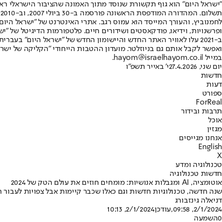
"ישראל היום" הוא גוף תקשורת שנוסד מתוך האמונה שהציבור הישראלי ראוי 
ת
ופרשנויות, וידיאו, פודקאסטים ושידורים חיים. פלטפורמות הדיגיטל של "ישרא
ב-2021 עלו לאוויר האתר החדש והיישומון החדש של "ישראל היום" בע
ואפשר לקבל אותם גם בניוזלטר. מועדון ההטבות הייחודי "הקליקה של ישרא
במייל hayom@israelhayom.co.il.
יום שני, 27.4.2026
י' באייר תשפ"ו
חדשות
דעות
ספורט
ForReal
תרבות ובידור
אוכל
מגזין
אנחנו מגייסים
English
X
טכנולוגיה ומדע
חדשות טכנולוגיה
אוטומציה, AI ומגבלות אנושיות: מומחים חוזים את עולם הטק של 2024
שנה חדשה, טכנולוגיות חדשות וגם כאלו שכבר קיימות אבל צפויות לעבור
דניאלה גינזבורג
2/1/2024, 09:58
,עודכן
2/1/2024, 10:13
0
השמעה