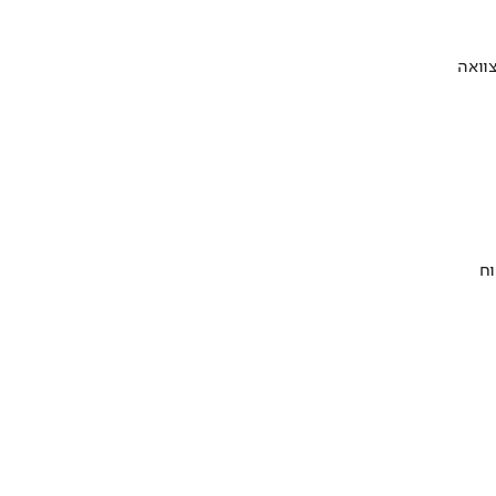
וואה
וח