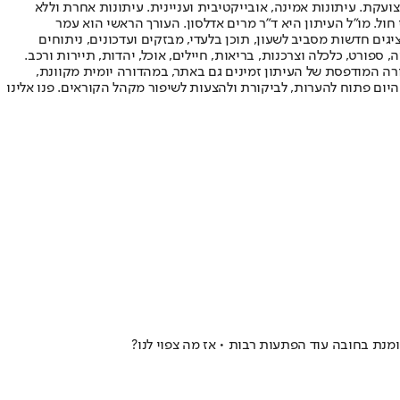
ועקת. עיתונות אמינה, אובייקטיבית ועניינית. עיתונות אחרת וללא
עור החשיפה הגבוה ביותר בימי חול. מו"ל העיתון היא ד"ר מרים אדלסון. העורך הראשי הוא עמר
 והעורך המייסד הוא עמוס רגב. אתרי האינטרנט של "ישראל היום" בעברית ובאנגלית, כמו כן היישומונים (אפליקציות) לאנדרואיד ול-iOS, מציגים חדשות מסביב לשעון, תוכן בלעדי, מבזקים ועדכונים, ניתוחים
, ספורט, כלכלה וצרכנות, בריאות, חיילים, אוכל, יהדות, תיירות ורכב.
דורה המודפסת של העיתון זמינים גם באתר, במהדורה יומית מקוונת,
היום פתוח להערות, לביקורת ולהצעות לשיפור מקהל הקוראים. פנו אלינו
נת בחובה עוד הפתעות רבות • אז מה צפוי לנו?