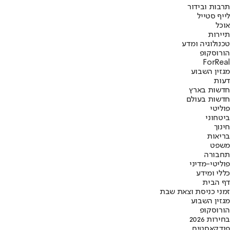
תרבות ובידור
לייף סטייל
אוכל
תיירות
טכנולוגיה ומדע
הורוסקופ
ForReal
מגזין השבוע
דעות
חדשות בארץ
חדשות בעולם
פוליטי
ביטחוני
חינוך
בריאות
משפט
תחבורה
פוליטי-מדיני
כללי ומידע
דף הבית
זמני כניסת וצאת שבת
מגזין השבוע
הורוסקופ
בחירות 2026
פודקאסטים