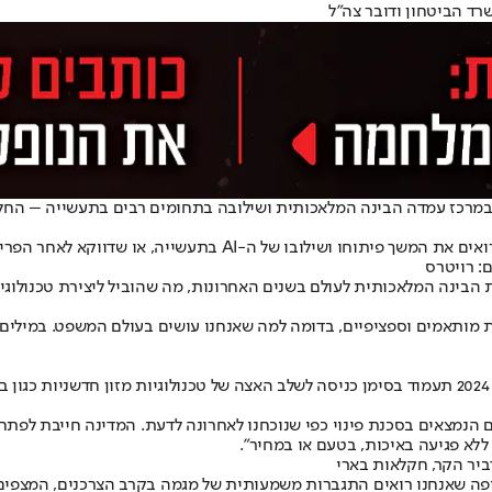
רד הביטחון ודובר צה"ל
, כאשר במרכז עמדה הבינה המלאכותית ושילובה בתחומים רבים בתעשייה – ה
 הפריחה המהירה והמאסיבית שלו, שנת 2024 תעמוד בסימן האטה בתחום?
: רויטרס
ייסד ומנכ״ל חברת Verbit: "סם אלטמן ו-Chat GPT הביאו את הבינה המלאכותית לעולם בשנים האחרונות,
ו כלי AI כלליים ויפתחו מהם פתרונות מותאמים וספציפיים, בדומה למה שאנחנו עושים בעול
ד"ר תמי מירון, CTO בחממת הפוד-טק "פרש-סטארט": ''בתחום שלנו, שנת 2024 תעמוד בסימן כניסה לשלב האצ
הנמצאים בסכנת פינוי כפי שנוכחנו לאחרונה לדעת. המדינה חייבת לפתח יכ
 ללא פגיעה באיכות, בטעם או במחיר".
ביר הקר, חקלאות בארי
חום הייעוץ הטכנולוגי ב- Deloitte ישראל: "כבר תקופה שאנחנו רואים התגברות משמעותית של מגמה ב