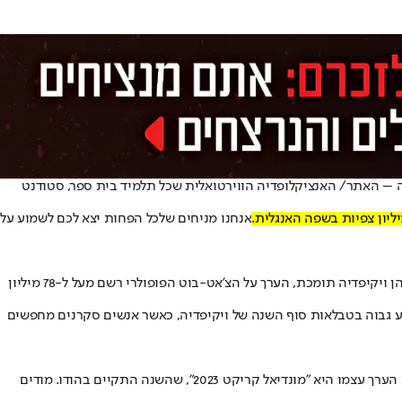
פדיה – האתר/ האנציקלופדיה הווירטואלית שכל תלמיד בית ספר, סטודנט
אנחנו מניחים שלכל הפחות יצא לכם לשמוע על
לפי ויקיפדיה, הצפיות בערך של ChatGPT בשפה האנגלית נעו בין 100 ל-400 אלף כמעט בכל יום במחצית הראשונה של 2023. בכל השפות האחרות בהן ויקיפדיה תומכת, הערך על הצ'אט-בוט הפופולרי רשם מעל ל-78 מיליון
תו "מוות בשנת 2023", עם 42.7 מיליון צפיות. ערך זה מדורג באופן קבוע גבוה בטבלאות סוף השנה של ויקיפדיה, כאשר אנשים סקרנים מחפשים
במקום השלישי נמצא ערך על סוג ספורט שפחות מוכר לנו, אבל אהוב מאוד בהודו, פקיסטן, אנגליה ואוסטרליה – קריקט, עם 38.2 מיליון צפיות. כותרת הערך עצמו היא "מונדיאל קריקט 2023", שהשנה התקיים בהודו. מודים