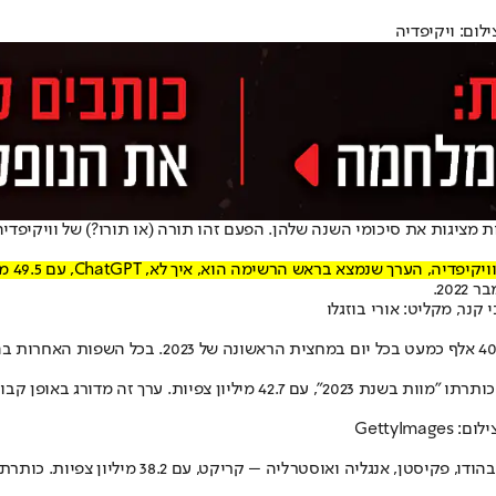
לום: ויקיפדיה
חברות מציגות את סיכומי השנה שלהן. הפעם זהו תורה (או תורו?) של וויקי
 הרשימה הוא, איך לא, ChatGPT, עם 49.5 מיליון צפיות בשפה האנגלית.
20.
אל המקום השני ברשימת הערכים הנקראים ביותר בוויקיפדיה הגיע ערך שכותר
GettyI