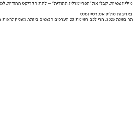
רך נוסף הקשור לקריקט הגיע למקום הרביעי בטבלה של ויקיפדיה. עם 32 מיליון צפיות, קבלו את "הפריימרליג 
באדיבות טוליפ אנטרטיינמנט
ואם אתם תוהים מי עוד נכנסו לרשימה המכובדת של הערכים הנקראים ביותר בשנת