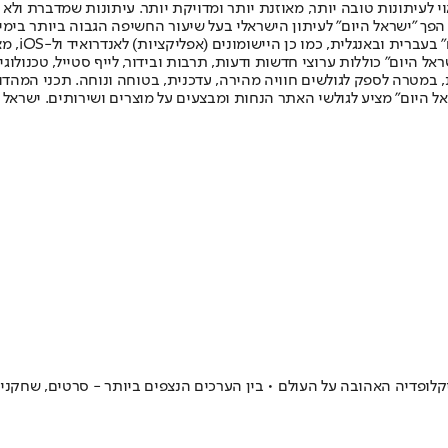
לעיתונות טובה יותר, מאוזנת יותר ומדויקת יותר. עיתונות שמדברת ולא צ
שלום. המהדורה המודפסת הראשונה פורסמה ב-30 ביולי 2007, וב-2010 הפך "ישראל היום" לעיתון הישראלי בעל שי
לחמנוביץ,
ל היום" כוללות ערוצי חדשות ודעות, תרבות ובידור, לייף סטייל, טכנולוגיה
ברית, במטרה לספק לגולשים חוויה מהירה, עדכנית, בטוחה ונוחה. תכני המה
ל היום" מציע לגולשי האתר הנחות ומבצעים על מוצרים ושירותים. ישראל 
קלופדיה האהובה על העולם • בין הערכים הנצפים ביותר - סרטים, שחקנ