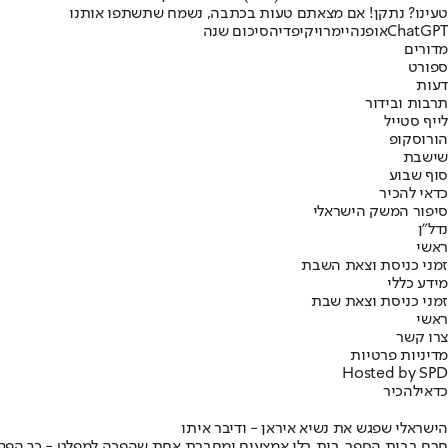
טעינו? נתקן! אם מצאתם טעות בכתבה, נשמח שתשתפו אותנו
ChatGPT
אופנהיימר
ויקיפדיה
סיכום שנה
מדורים
ספורט
דעות
תרבות ובידור
לייף סטייל
הורוסקופ
שישבת
סוף שבוע
כדאי להכיר
סיפור המשק הישראלי
נדל"ן
ראשי
זמני כניסת וצאת השבת
מידע כללי
זמני כניסת וצאת שבת
ראשי
צרו קשר
מדיניות פרטיות
Hosted by SPD
כדאי
להכיר
הישראלי שפגש את נשיא איראן - ודיבר איתו
חרם בבית הספר, בית בלי אמצעים ומחברת אחת שהפכה למפלט - כך הפך יני