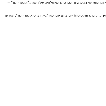
ההודית" – ליגת הקריקט ההודית. למקום החמישי הגיע אחד הסרטים המוצלחים של השנה, "אופנהיימר" –
 2023, הרי לכם רשימת 20 הערכים הנצפים ביותר. מעניין לראות איך ערכים פחות פופולריים ביום יום, כמו "גיי.רוברט אופנהיימר", המדען