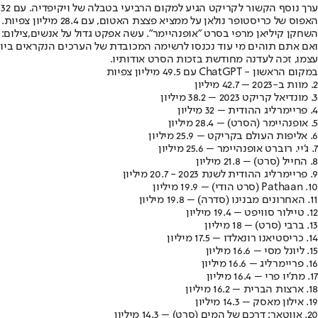
ע
האפוס של כריסטופר נולאן על ממציא פצצת האטום, עם 28.4 מיליון צפיות.
השחקן קיליאן מרפי בסרט "אופנהיימר". עשה אפקט גדול על אנשים,צילום: 
עצמו, זכה לעדנה מחודשת בזכות הסרט אודותיו.
במקום הראשון - ChatGPT עם 49.5 מיליון צפיות
2. מוות ב-2023 – 42.7 מיליון
3. מונדיאל קריקט 2023 – 38.2 מיליון
4. פריימרליג ההודית – 32 מיליון
5. אופנהיימר (הסרט) – 28.4 מיליון
6. אליפות העולם בקריקט – 25.9 מיליון
7. ג'יי. רוברט אופנהיימר – 25.6 מיליון
8. החייל (סרט) – 21.8 מיליון
9. פריימרליג ההודית לשנת 2023 - 20.7 מיליון
10. Pathaan (סרט הודי) – 19.9 מיליון
11. האחרונים מבנינו (סדרה) – 19.8 מיליון
12. טיילור סוויפט – 19.4 מיליון
13. ברבי (סרט) – 18 מיליון
14. כריסטיאנו רונאלדו – 17.5 מיליון
15. ליונל מסי – 16.6 מיליון
16. פריימרליג – 16.6 מיליון
17. מת'יו פרי – 16.4 מיליון
18. ארצות הברית – 16.2 מיליון
19. אילון מאסק – 14.3 מיליון
20. אווטאר: דרכם של המים (סרט) – 14.3 מיליון