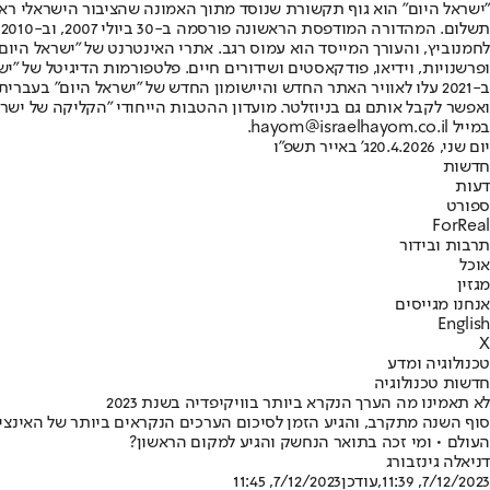
"ישראל היום" הוא גוף תקשורת שנוסד מתוך האמונה שהציבור הישראלי ראוי 
ת
ופרשנויות, וידיאו, פודקאסטים ושידורים חיים. פלטפורמות הדיגיטל של "ישרא
ב-2021 עלו לאוויר האתר החדש והיישומון החדש של "ישראל היום" בע
ואפשר לקבל אותם גם בניוזלטר. מועדון ההטבות הייחודי "הקליקה של ישרא
במייל hayom@israelhayom.co.il.
יום שני, 20.4.2026
ג' באייר תשפ"ו
חדשות
דעות
ספורט
ForReal
תרבות ובידור
אוכל
מגזין
אנחנו מגייסים
English
X
טכנולוגיה ומדע
חדשות טכנולוגיה
לא תאמינו מה הערך הנקרא ביותר בוויקיפדיה בשנת 2023
סוף השנה מתקרב, והגיע הזמן לסיכום הערכים הנקראים ביותר של האינצי
העולם • ומי זכה בתואר הנחשק והגיע למקום הראשון?
דניאלה גינזבורג
7/12/2023, 11:39
,עודכן
7/12/2023, 11:45