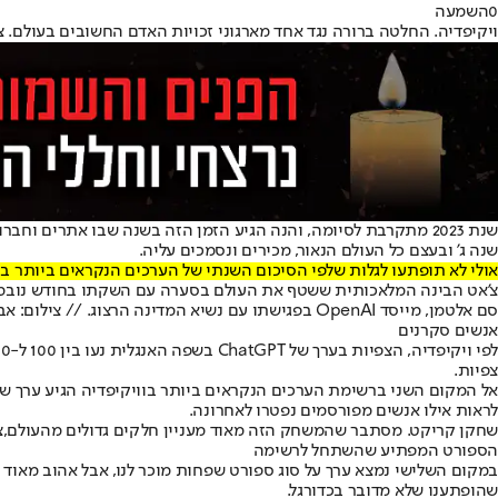
0
השמעה
ויקיפדיה. החלטה ברורה נגד אחד מארגוני זכויות האדם החשובים בעולם. צי
שנת 2023 מתקרבת לסיומה, והנה הגיע הזמן הזה בשנה שבו אתרים ו
שנה ג' ובעצם כל העולם הנאור, מכירים ונסמכים עליה.
אולי לא תופתעו לגלות שלפי הסיכום השנתי של הערכים הנקראים ביותר בוויקיפדיה, הערך שנמצא בראש
צ'אט הבינה המלאכותית ששטף את העולם בסערה עם השקתו בחודש נובמבר 22
סם אלטמן, מייסד OpenAI בפגישתו עם נשיא המדינה הרצוג. // צילום: אבי קנר, מקליט: אורי בוזגלו
אנשים סקרנים
צפיות.
לראות אילו אנשים מפורסמים נפטרו לאחרונה.
שחקן קריקט. מסתבר שהמשחק הזה מאוד מעניין חלקים גדולים מהעולם,צילום: mages
הספורט המפתיע שהשתחל לרשימה
שהופתענו שלא מדובר בכדורגל.