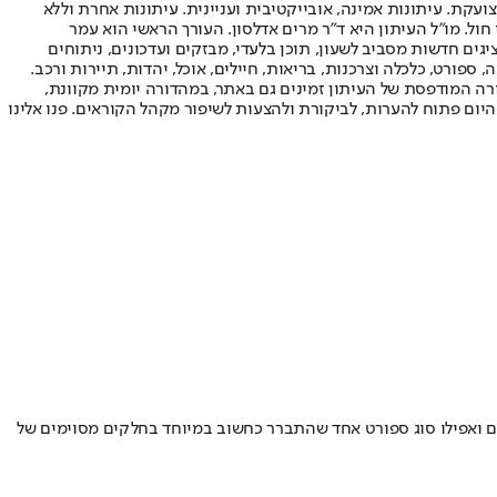
ועקת. עיתונות אמינה, אובייקטיבית ועניינית. עיתונות אחרת וללא
עור החשיפה הגבוה ביותר בימי חול. מו"ל העיתון היא ד"ר מרים אדלסון. העורך הראשי הוא עמר
 והעורך המייסד הוא עמוס רגב. אתרי האינטרנט של "ישראל היום" בעברית ובאנגלית, כמו כן היישומונים (אפליקציות) לאנדרואיד ול-iOS, מציגים חדשות מסביב לשעון, תוכן בלעדי, מבזקים ועדכונים, ניתוחים
, ספורט, כלכלה וצרכנות, בריאות, חיילים, אוכל, יהדות, תיירות ורכב.
דורה המודפסת של העיתון זמינים גם באתר, במהדורה יומית מקוונת,
היום פתוח להערות, לביקורת ולהצעות לשיפור מקהל הקוראים. פנו אלינו
ים ואפילו סוג ספורט אחד שהתברר כחשוב במיוחד בחלקים מסוימים של