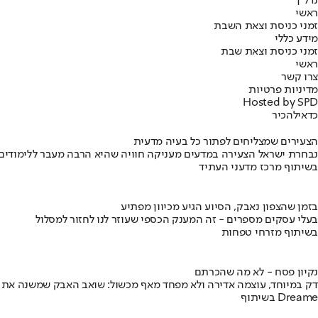
נדל"ן
ראשי
זמני כניסת וצאת השבת
מידע כללי
זמני כניסת וצאת שבת
ראשי
צרו קשר
מדיניות פרטיות
Hosted by SPD
כדאי
להכיר
הצעירים שמצליחים לפתור כל בעיה מדעית
נבחרת ישראל הצעירה במדעים מעניקה חוויה שהיא הרבה מעבר ללימודים
בשיתוף מרכז מדעני העתיד
בזמן שהצפון נאבק, הסיוע הגיע מכיוון מפתיע
בעלי עסקים מספרים - זה המענק הכספי שעוזר לנו לחזור למסלול
בשיתוף מזרחי טפחות
נקיון פסח - לא מה שהכרתם
דק במיוחד, עוצמה אדירה ולא מפחד מאף מכשול: שואב האבק שמשנה את
בשיתוף Dreame