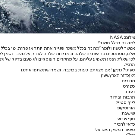
צילום: NASA
למה זה בכלל חשוב?
אפשר לטעון ולומר "מה זה בכלל משנה שנייה אחת יותר או פחות, מי בכלל 
שלנו, מסתמכים בחישובים שלהם ובמדידות שלהם לא רק על מעבר הזמן לע
לכן שאלת הזמן תשפיע עליהם, על מחקרים העוסקים לא פעם בדיוק של אל
הרגיל.
טעינו? נתקן! אם מצאתם טעות בכתבה, נשמח שתשתפו אותנו
זמן
כדור הארץ
שעון
מדורים
ספורט
דעות
תרבות ובידור
לייף סטייל
הורוסקופ
שישבת
סוף שבוע
כדאי להכיר
סיפור המשק הישראלי