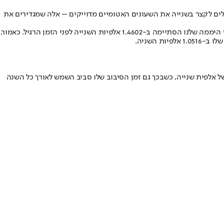
ה מאז החלו המדידות לפני 50 שנה, בעולם המדעי שוקלים לקצר בשנייה את השעונים האטומיים מדוייקים – אלה שמגדירים את
למעשה כרגע הכדור שלנו נמצא במציאות שמעולם לא נמדדה. הוא נהג לקצר את הסיבוב ונע מהר יותר מהרגיל, כאשר השיא היה ב-19 ביולי 2020 – אז היממה שלנו הסתיימה ב-1.4602 אלפיות השנייה לפני הזמן הרגיל. כאמור,
8 שניות) כוכב הלכת נהג לסיים יממה באיחור אופנתי של אלפית שנייה, כשבכך גם זמן הסיבוב שלו סביב השמש לאורך כל השנה