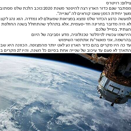
צילום: רויטרס
מסתבר שגם כדור הארץ רצה להיפטר משנת 2020:
משך יחידת הזמן שאנו קוראים לה "שנייה".
לא היה מדובר בחריגה חד-פעמית, אלא בתהליך שהתחולל בשנה החולפת 28 פעמים. בשיא הקודם, שנקבע ב-5 ביולי 2005 כדור הארץ קיצר את היום שלו ב-1.0516 אלפיות השניה.
העתיד, במייל שלכם
הירשמו עכשיו לניוזלטר טכנולוגיה, מדע וסביבה של היום
בהרשמה, אני מאשר/ת את
תנאי השימוש
התארך לא פעם עד עיכוב של שנייה אחת בסיום כל השנה, והיו 27 מקרים בהם היה צריך להאריך את השנה האזרחית בשנייה אחת.