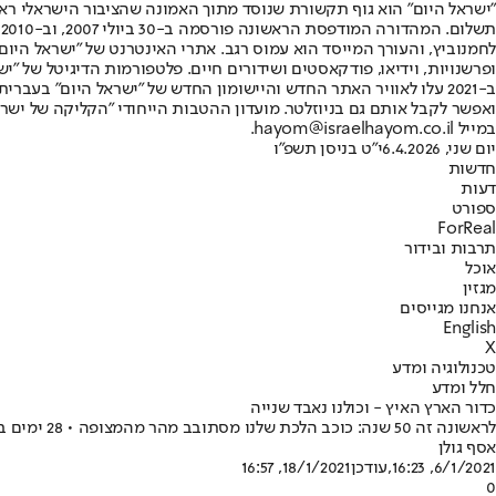
"ישראל היום" הוא גוף תקשורת שנוסד מתוך האמונה שהציבור הישראלי ראוי 
ת
ופרשנויות, וידיאו, פודקאסטים ושידורים חיים. פלטפורמות הדיגיטל של "ישרא
ב-2021 עלו לאוויר האתר החדש והיישומון החדש של "ישראל היום" בע
ואפשר לקבל אותם גם בניוזלטר. מועדון ההטבות הייחודי "הקליקה של ישרא
במייל hayom@israelhayom.co.il.
יום שני, 6.4.2026
י"ט בניסן תשפ"ו
חדשות
דעות
ספורט
ForReal
תרבות ובידור
אוכל
מגזין
אנחנו מגייסים
English
X
טכנולוגיה ומדע
חלל ומדע
כדור הארץ האיץ - וכולנו נאבד שנייה
לראשונה זה 50 שנה: כוכב הלכת שלנו מסתובב מהר מהמצופה • 28 ימים בשנת 2020 היו קצרים יותר, דבר שעשוי להשפיע גם עלינו - כשנוריד שנייה מהשעון
אסף גולן
6/1/2021, 16:23
,עודכן
18/1/2021, 16:57
0