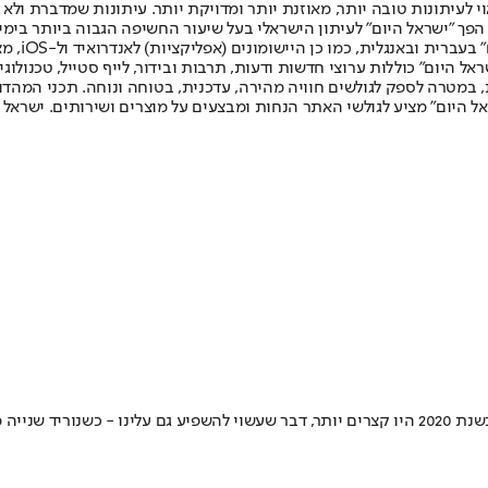
לעיתונות טובה יותר, מאוזנת יותר ומדויקת יותר. עיתונות שמדברת ולא צ
שלום. המהדורה המודפסת הראשונה פורסמה ב-30 ביולי 2007, וב-2010 הפך "ישראל היום" לעיתון הישראלי בעל שי
לחמנוביץ,
ל היום" כוללות ערוצי חדשות ודעות, תרבות ובידור, לייף סטייל, טכנולוגיה
ברית, במטרה לספק לגולשים חוויה מהירה, עדכנית, בטוחה ונוחה. תכני המה
ל היום" מציע לגולשי האתר הנחות ומבצעים על מוצרים ושירותים. ישראל 