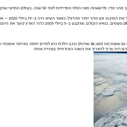
כוכב הלכת שלנו מסתובב מהר מדי, ולראשונ
עד כה היו מקרים בהם כדור הארץ נע לאט יותר מהמצופה. הכוונה היא שב-24 שעות (או 6,400