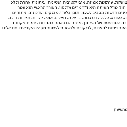
ועקת. עיתונות אמינה, אובייקטיבית ועניינית. עיתונות אחרת וללא
עור החשיפה הגבוה ביותר בימי חול. מו"ל העיתון היא ד"ר מרים אדלסון. העורך הראשי הוא עמר
 והעורך המייסד הוא עמוס רגב. אתרי האינטרנט של "ישראל היום" בעברית ובאנגלית, כמו כן היישומונים (אפליקציות) לאנדרואיד ול-iOS, מציגים חדשות מסביב לשעון, תוכן בלעדי, מבזקים ועדכונים, ניתוחים
, ספורט, כלכלה וצרכנות, בריאות, חיילים, אוכל, יהדות, תיירות ורכב.
דורה המודפסת של העיתון זמינים גם באתר, במהדורה יומית מקוונת,
היום פתוח להערות, לביקורת ולהצעות לשיפור מקהל הקוראים. פנו אלינו