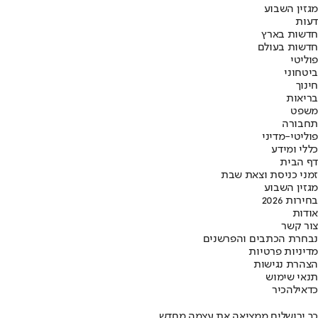
מגזין השבוע
דעות
חדשות בארץ
חדשות בעולם
פוליטי
ביטחוני
חינוך
בריאות
משפט
תחבורה
פוליטי-מדיני
כללי ומידע
דף הבית
זמני כניסת וצאת שבת
מגזין השבוע
בחירות 2026
אודות
צור קשר
נבחרת הכתבים והפרשנים
מדיניות פרטיות
הצהרת נגישות
תנאי שימוש
כדאי
להכיר
כך ירושלים ממציאה את עצמה מחדש