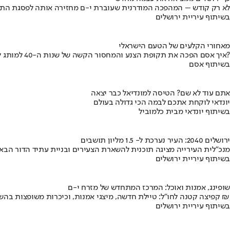
לא רק קודש – המהפכה המודרנית שעוברת י-ם מחזירה אותה לפסגת התי
בשיתוף עיריית ירושלים
מאחורי הקלעים של הטעם הישראלי
איך אסם הפכה את תקופת הצנע והמחסור הקשה של שנות ה-40 למותג לאומי?
בשיתוף אסם
אתם עוד לא שם? הטיסה למונדיאל כבר יצאה
יונדאי לוקחת אתכם לבמה הכי גדולה בעולם
בשיתוף יונדאי מבית כלמוביל
ירושלים 2040: העיר נערכת ל- 1.5 מליון תושבים
מנכ"לית העירייה מציגה תוכנית להשארת הצעירים ובניית עתיד הדור הבא
בשיתוף עיריית ירושלים
שופינג, אמנות ואוכל: המרכז המתחדש של מזרח י-ם
קפיצה קטנה לחו"ל: טיילת חדשה, מיצגי אמנות, וכיכרות משופצות בהשקעה של 100 מיליון ₪
בשיתוף עיריית ירושלים