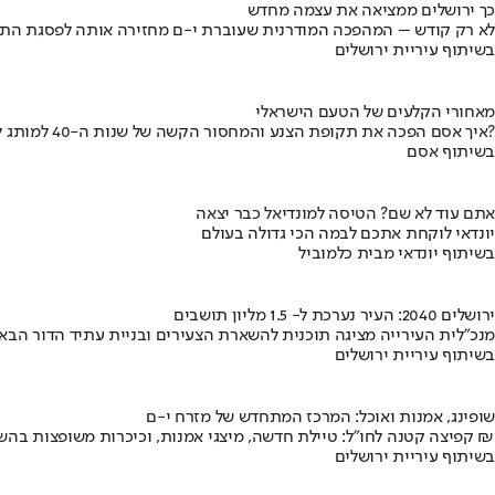
כך ירושלים ממציאה את עצמה מחדש
לא רק קודש – המהפכה המודרנית שעוברת י-ם מחזירה אותה לפסגת התי
בשיתוף עיריית ירושלים
מאחורי הקלעים של הטעם הישראלי
איך אסם הפכה את תקופת הצנע והמחסור הקשה של שנות ה-40 למותג לאומי?
בשיתוף אסם
אתם עוד לא שם? הטיסה למונדיאל כבר יצאה
יונדאי לוקחת אתכם לבמה הכי גדולה בעולם
בשיתוף יונדאי מבית כלמוביל
ירושלים 2040: העיר נערכת ל- 1.5 מליון תושבים
מנכ"לית העירייה מציגה תוכנית להשארת הצעירים ובניית עתיד הדור הבא
בשיתוף עיריית ירושלים
שופינג, אמנות ואוכל: המרכז המתחדש של מזרח י-ם
קפיצה קטנה לחו"ל: טיילת חדשה, מיצגי אמנות, וכיכרות משופצות בהשקעה של 100 מיליון ₪
בשיתוף עיריית ירושלים