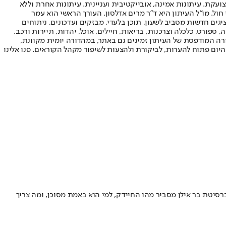
ועקת. עיתונות אמינה, אובייקטיבית ועניינית. עיתונות אחרת וללא
עור החשיפה הגבוה ביותר בימי חול. מו"ל העיתון היא ד"ר מרים אדלסון. העורך הראשי הוא עמר
 והעורך המייסד הוא עמוס רגב. אתרי האינטרנט של "ישראל היום" בעברית ובאנגלית, כמו כן היישומונים (אפליקציות) לאנדרואיד ול-iOS, מציגים חדשות מסביב לשעון, תוכן בלעדי, מבזקים ועדכונים, ניתוחים
, ספורט, כלכלה וצרכנות, בריאות, חיילים, אוכל, יהדות, תיירות ורכב.
דורה המודפסת של העיתון זמינים גם באתר, במהדורה יומית מקוונת,
היום פתוח להערות, לביקורת ולהצעות לשיפור מקהל הקוראים. פנו אלינו
ברסיטת בר אילן מסביר מהו החיידק, למי הוא באמת מסוכן, ומה צריך