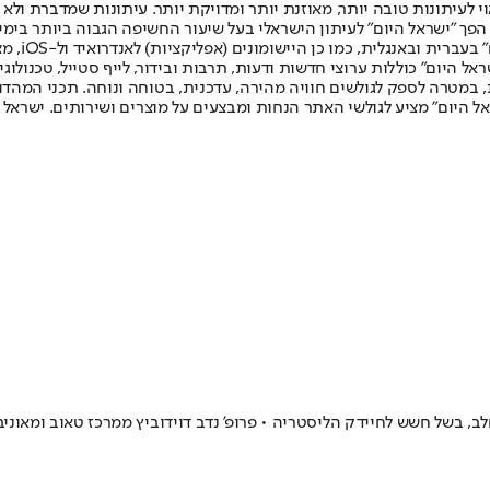
לעיתונות טובה יותר, מאוזנת יותר ומדויקת יותר. עיתונות שמדברת ולא צ
שלום. המהדורה המודפסת הראשונה פורסמה ב-30 ביולי 2007, וב-2010 הפך "ישראל היום" לעיתון הישראלי בעל שי
לחמנוביץ,
ל היום" כוללות ערוצי חדשות ודעות, תרבות ובידור, לייף סטייל, טכנולוגיה
ברית, במטרה לספק לגולשים חוויה מהירה, עדכנית, בטוחה ונוחה. תכני המה
ל היום" מציע לגולשי האתר הנחות ומבצעים על מוצרים ושירותים. ישראל 
לב, בשל חשש לחיידק הליסטריה • פרופ' נדב דוידוביץ ממרכז טאוב ומאוני