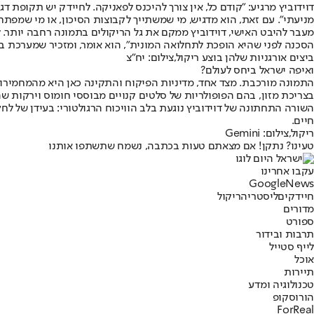
דוידוביץ מרגיע: "קודם כל, אין צורך להיכנס לפאניקה. לחיידק יש תקופת דגי
מניעתי". עם זאת, הוא מדגיש, מי שמשתייך לקבוצות הסיכון, או מי שמפתח ת
מעבר להיבט האישי, דוידוביץ ממקם את גל הריקולים בתמונה רחבה יותר. ל
הסכנה לפני שהיא הופכת לתחלואה המונית", הוא אומר, ומזכיר שמערכת ב
ביצים אורגניות שלהן בוצע ריקול,צילום: יח"צ
ואיפה ישראל ביחס לעולם?
התמונה מורכבת. מצד אחד, מדיניות הפיקוח והתקינה כאן היא מהמחמירות
בצריכת מזון, בהם הפופולריות של סלטים קנויים מבוססי חומוס וירקות 
השורה התחתונה של דוידוביץ נוגעת בלב הוויכוח הרגולטורי: בעידן של לח
חיים.
ריקול,צילום: Gemini
טעינו? נתקן! אם מצאתם טעות בכתבה, נשמח שתשתפו אותנו
עקבו אחרינו
G
o
o
g
l
e
News
חיידקים
ליסטריה
ריקול
מדורים
ספורט
תרבות ובידור
לייף סטייל
אוכל
תיירות
טכנולוגיה ומדע
הורוסקופ
ForReal