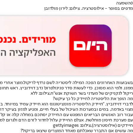
0
השמעה
מדפים בסופר - אילוסטרציה. צילום: לירון מולדובן
בשבועות האחרונים הפכה המילה ליסטריה לשם נרדף לריקול.
מוצר אחרי מו
ממנו, ולמי הוא מסוכן. כדי לעשות סדר פנינו
לפרופ' נדב דוידוביץ
, ראש תחום
ריקול לנקניקים של מעדני בשר השוקת אגש"ח,צילום: ללא
מה הופך את הליסטריה לחיידק כל כך עיקש?
לדברי דוידוביץ, "חיידק הליסטריה מונוציטוגנס הוא חיידק עמיד במיוחד. ב
מצוי באדמה, במים ובמערכות העיכול של בעלי חיים, ומגיע למזון בעיקר דרך 
עבור רוב האנשים הבריאים המפגש עם החיידק יסתכם במחלה קלה או קלקול
עם מערכת חיסון מוחלשת. אצלם החיידק עלול לחדור לזרם הדם ולגרום ל
חיידקים (אילוסטרציה),צילום: gettyimages
מה עושים אם התברר שאכלתם מאחד המוצרים שיצאו בריקול?