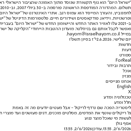
"ישראל היום" הוא גוף תקשורת שנוסד מתוך האמונה שהציבור הישראלי ראוי 
ת
ופרשנויות, וידיאו, פודקאסטים ושידורים חיים. פלטפורמות הדיגיטל של "ישרא
ב-2021 עלו לאוויר האתר החדש והיישומון החדש של "ישראל היום" בע
ואפשר לקבל אותם גם בניוזלטר. מועדון ההטבות הייחודי "הקליקה של ישרא
במייל hayom@israelhayom.co.il.
יום שלישי, 2.6.2026
י"ז בסיון תשפ"ו
חדשות
דעות
ספורט
ForReal
תרבות ובידור
אוכל
מגזין
אנחנו מגייסים
English
X
טכנולוגיה ומדע
חלל ומדע
ליסטריה הפכה שם נרדף לריקול - אבל מעטים יודעים מה זה באמת
גל ריקולים שוטף את המדפים, מסלטים מוכנים, דגים מעושנים ועד מוצרי ח
לעשות מי שאכל מוצר נגוע
אסף גולן
2/6/2026, 13:55
,עודכן
2/6/2026, 13:55