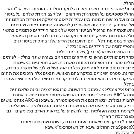
החלל.
פרופ’ אוהד גל-מור, ראש המעבדה לחקר מחלות זיהומיות בשיבא: "תנאי
החלל משפיעים על התנהגות חיידקים - על קצב הגידול שלהם, על ביטוי
גנים ועל רכישת תכונות כמו עמידות לאנטיביוטיקה או מידת הפתוגניות
של החיידק. הניסוי הזה יאפשר לנו, לראשונה, למפות בצורה שיטתית
והשוואתית את פרופיל הביטוי הגנטי של מספר חיידקים פתוגניים בתנאי
חלל. התובנות שנפיק יתרמו ויחזקו את הבנתנו לגבי הסיכון הזיהומי
הכרוך במסעות חלל - וגם ירחיבו את הידע שלנו בוויסות ביטוי גנים
והפיזיולוגיה של חיידקים באופן כללי".
בית החולים שיבא (ארכיון),צילום: יוסי זליגר
מחקרים קודמים הראו כי חיידקים מתנהגים בצורה שונה בחלל - לעיתים
גדלים מהר יותר ומציגים תכונות משתנות. אסטרונאוטים במשימות
ארוכות נוטים יותר לזיהומים, ככל הנראה בשל שילוב של מיקרו-כבידה,
קרינה, סטרס ושינויים במיקרוביום האנושי. תנאים אלה הופכים את תחום
המיקרוביולוגיה והאימונולוגיה לרכיב קריטי ברפואה של היום ושל העתיד
בחלל.
פרופ' איל צימליכמן, סמנכ"ל חדשנות, טרנספורמציה ובינה מלאכותית
ומנהל ARC בשיבא: "שינוי עתיד הרפואה מחייב אותנו לחשוב אחרת -
לחצות גבולות, יבשות וגם את האטמוספירה. בשיבא וב-ARC אנחנו עושים
בדיוק את זה: מביאים את החדשנות, היזמות והטכנולוגיה הישראליות
לקדמת הבמה העולמית, כדי להשפיע על בריאות האדם בכל מקום - גם
מעבר לכדור הארץ".
טעינו? נתקן! אם מצאתם טעות בכתבה, נשמח שתשתפו אותנו
SpaceX
בית החולים שיבא תל השומר
נאס"א
שיבא
כדאי
להכיר