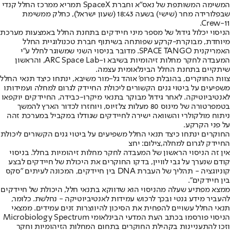
המשימה המשותפת של נאס"א וחברת SpaceX תמריא ממרכז החלל קנדי
שבפלורידה מחר (שישי) בשעה 18:43 (שעון ישראל), כחלק ממשימת
Crew-11.
הניסוי יכלול גידול של מספר מיני חיידקים בתחנת החלל באמצעות מערכת
מיוחדת, מבוקרת-קרקע שפותחה בשיתוף חברת טכנולוגיית החלל
האמריקנית SPACE TANGO. מדובר בניסוי השני שמשוגר לחלל ע"י
המעבדה לחקר מחלות זיהומיות בשיבא ו-ARC Space Lab, והראשון
שיתקיים בתחנת החלל הבינלאומית עצמה.
צוות החוקרים, בהובלת פרופ' אוהד גל-מור משיבא, ינתחו כיצד תנאי החלל
משפיעים על ביטוי גנים הקשורים ליכולת החיידק לגרום למחלה ועמידותו
לאנטיביוטיקה. לאחר גידול מבוקר בתנאי מיקרו-כבידה, החיידקים יוקפאו
בטמפרטורה של מינוס ‎80 מעלות צלזיוס, ויוחזרו לכדור הארץ להמשך
ניתוח מולקולרי והשוואה ישירה לחיידקים שגודלו במקביל במערכת זהה
על פני הקרקע.
החוקרים ינתחו כיצד תנאי החלל משפיעים על ביטוי גנים הקשורים ליכולת
החיידק לגרום למחלה,צילום: יחצ
אין זה הניסוי הראשון של המעבדה לחקר מחלות זיהומיות בחלל. בניסוי
קודם שנערך על גבי לוויין, בדקו החוקרים את היכולת של חיידקים לבצע
קוניוגציה - תהליך של העברת DNA בין חיידקים, המכונה לעיתים "סקס
בין חיידקים".
ממצא מפתיע שעלה מהניסוי הוא שדווקא בתנאי חלל, היכולת של חיידקים
להעביר מידע גנטי ובכך לרכוש עמידות לאנטיביוטיקה - נחלשת. כלומר,
תנאי החלל עשויים להפחית את הסיכון להיווצרות זנים עמידים. ממצאי
הניסוי פורסמו בכתב העת המדעי הבינלאומי Microbiology Spectrum
וזכו להתעניינות בקהילת החוקרים בתחום המחלות הזיהומיות וחקר