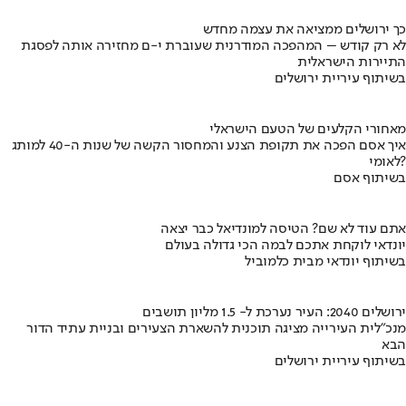
כך ירושלים ממציאה את עצמה מחדש
לא רק קודש – המהפכה המודרנית שעוברת י-ם מחזירה אותה לפסגת
התיירות הישראלית
בשיתוף עיריית ירושלים
מאחורי הקלעים של הטעם הישראלי
איך אסם הפכה את תקופת הצנע והמחסור הקשה של שנות ה-40 למותג
לאומי?
בשיתוף אסם
אתם עוד לא שם? הטיסה למונדיאל כבר יצאה
יונדאי לוקחת אתכם לבמה הכי גדולה בעולם
בשיתוף יונדאי מבית כלמוביל
ירושלים 2040: העיר נערכת ל- 1.5 מליון תושבים
מנכ"לית העירייה מציגה תוכנית להשארת הצעירים ובניית עתיד הדור
הבא
בשיתוף עיריית ירושלים