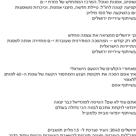
שופינג, אמנות ואוכל: המרכז המתחדש של מזרח י-ם
קפיצה קטנה לחו"ל: טיילת חדשה, מיצגי אמנות, וכיכרות משופצות
בהשקעה של 100 מיליון ₪
בשיתוף עיריית ירושלים
כך ירושלים ממציאה את עצמה מחדש
לא רק קודש – המהפכה המודרנית שעוברת י-ם מחזירה אותה לפסגת
התיירות הישראלית
בשיתוף עיריית ירושלים
מאחורי הקלעים של הטעם הישראלי
איך אסם הפכה את תקופת הצנע והמחסור הקשה של שנות ה-40 למותג
לאומי?
בשיתוף אסם
אתם עוד לא שם? הטיסה למונדיאל כבר יצאה
יונדאי לוקחת אתכם לבמה הכי גדולה בעולם
בשיתוף יונדאי מבית כלמוביל
ירושלים 2040: העיר נערכת ל- 1.5 מליון תושבים
מנכ"לית העירייה מציגה תוכנית להשארת הצעירים ובניית עתיד הדור