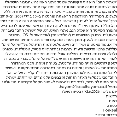
"ישראל היום" הוא גוף תקשורת שנוסד מתוך האמונה שהציבור הישראלי
ראוי לעיתונות טובה יותר, מאוזנת יותר ומדויקת יותר. עיתונות שמדברת
ולא צועקת. עיתונות אמינה, אובייקטיבית ועניינית. עיתונות אחרת וללא
תשלום. המהדורה המודפסת הראשונה פורסמה ב-30 ביולי 2007, וב-2010
הפך "ישראל היום" לעיתון הישראלי בעל שיעור החשיפה הגבוה ביותר בימי
חול. מו"ל העיתון היא ד"ר מרים אדלסון. העורך הראשי הוא עמר לחמנוביץ,
והעורך המייסד הוא עמוס רגב. אתרי האינטרנט של "ישראל היום" בעברית
ובאנגלית, כמו כן היישומונים (אפליקציות) לאנדרואיד ול-iOS, מציגים
חדשות מסביב לשעון, תוכן בלעדי, מבזקים ועדכונים, ניתוחים ופרשנויות,
וידיאו, פודקאסטים ושידורים חיים. פלטפורמות הדיגיטל של "ישראל היום"
כוללות ערוצי חדשות ודעות, תרבות ובידור, לייף סטייל, טכנולוגיה, ספורט,
כלכלה וצרכנות, בריאות, חיילים, אוכל, יהדות, תיירות ורכב. ב-2021 עלו
לאוויר האתר החדש והיישומון החדש של "ישראל היום" בעברית, במטרה
לספק לגולשים חוויה מהירה, עדכנית, בטוחה ונוחה. תכני המהדורה
המודפסת של העיתון זמינים גם באתר, במהדורה יומית מקוונת, ואפשר
לקבל אותם גם בניוזלטר. מועדון ההטבות הייחודי "הקליקה של ישראל
היום" מציע לגולשי האתר הנחות ומבצעים על מוצרים ושירותים. ישראל
היום פתוח להערות, לביקורת ולהצעות לשיפור מקהל הקוראים. פנו אלינו
במייל hayom@israelhayom.co.il.
יום שלישי, 2.6.2026
י"ז בסיון תשפ"ו
חדשות
דעות
ספורט
ForReal
תרבות ובידור