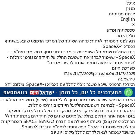
אוכל
מגזין
אנחנו מגייסים
English
X
טכנולוגיה ומדע
חלל ומדע
רגע לפני הספירה לאחור: נדחה השיגור של המרכז הרפואי שיבא בשיתוף
נאס"א ו-SpaceX
בית החולים שיבא תל השומר ישגר מחר ניסוי נוסף במשימת נאס"א ו-
SpaceX - שאמור לבחון את השפעת החלל על חיידקים גורמי מחלות •
"שינוי עתיד הרפואה מחייב אותנו לחשוב אחרת"
מערכת היום
31/7/2025, 16:06
,עודכן
31/7/2025, 17:14
0
השמעה
המרכז הרפואי שיבא משגר ניסוי לחלל עם נאס"א ו-SpaceX. צילום: יחצ
המרכז הרפואי שיבא ישגר ניסוי נוסף לחלל מחר (שישי) במשימת נאס"א ו-
SpaceX - לבחינת השפעת
החלל
על חיידקים גורמי מחלות.
במסגרת הניסוי, יבוצע מחקר מדעי מתקדם הכולל גידול מבוקר ומעקב
בזמן אמת אחר גידולם בחלל של מינים שונים של חיידקים בתחנת החלל
הבינלאומית (ISS) בשיתוף פעולה עם חברת SPACE TANGO האמריקנית
וכחלק ממשימת Crew-11 המשותפת לנאס״א וחברת SpaceX.
המשגר שאמור לצאת לדרכו לחלל,צילום: יוטיוב