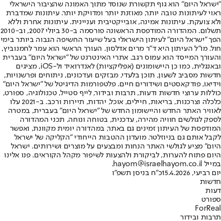
"ישראל היום" הוא גוף תקשורת שנוסד מתוך האמונה שהציבור הישראלי
ראוי לעיתונות טובה יותר, מאוזנת יותר ומדויקת יותר. עיתונות שמדברת
ולא צועקת. עיתונות אמינה, אובייקטיבית ועניינית. עיתונות אחרת וללא
תשלום. המהדורה המודפסת הראשונה פורסמה ב-30 ביולי 2007, וב-2010
הפך "ישראל היום" לעיתון הישראלי בעל שיעור החשיפה הגבוה ביותר בימי
חול. מו"ל העיתון היא ד"ר מרים אדלסון. העורך הראשי הוא עמר לחמנוביץ,
והעורך המייסד הוא עמוס רגב. אתרי האינטרנט של "ישראל היום" בעברית
ובאנגלית, כמו כן היישומונים (אפליקציות) לאנדרואיד ול-iOS, מציגים
חדשות מסביב לשעון, תוכן בלעדי, מבזקים ועדכונים, ניתוחים ופרשנויות,
וידיאו, פודקאסטים ושידורים חיים. פלטפורמות הדיגיטל של "ישראל היום"
כוללות ערוצי חדשות ודעות, תרבות ובידור, לייף סטייל, טכנולוגיה, ספורט,
כלכלה וצרכנות, בריאות, חיילים, אוכל, יהדות, תיירות ורכב. ב-2021 עלו
לאוויר האתר החדש והיישומון החדש של "ישראל היום" בעברית, במטרה
לספק לגולשים חוויה מהירה, עדכנית, בטוחה ונוחה. תכני המהדורה
המודפסת של העיתון זמינים גם באתר, במהדורה יומית מקוונת, ואפשר
לקבל אותם גם בניוזלטר. מועדון ההטבות הייחודי "הקליקה של ישראל
היום" מציע לגולשי האתר הנחות ומבצעים על מוצרים ושירותים. ישראל
היום פתוח להערות, לביקורת ולהצעות לשיפור מקהל הקוראים. פנו אלינו
במייל hayom@israelhayom.co.il.
יום רביעי, 15.4.2026
כ"ח בניסן תשפ"ו
חדשות
דעות
ספורט
ForReal
תרבות ובידור