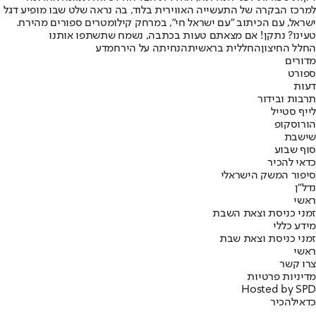
למרכז הבקרה של התעשייה האווירית בלוד, בה נראה שלט שבו מופיע דגל
ישראל, עם הכיתוב "עם ישראל חי", במרחק קילומטרים ספורים מהירח.
טעינו? נתקן! אם מצאתם טעות בכתבה, נשמח שתשתפו אותנו
החלל החיצון
החללית בראשית
הנחיתה על הירח
מדע
מדורים
ספורט
דעות
תרבות ובידור
לייף סטייל
הורוסקופ
שישבת
סוף שבוע
כדאי להכיר
סיפור המשק הישראלי
נדל"ן
ראשי
זמני כניסת וצאת השבת
מידע כללי
זמני כניסת וצאת שבת
ראשי
צרו קשר
מדיניות פרטיות
Hosted by SPD
כדאי
להכיר