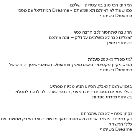
המקום הכי טוב באיצטדיון - שלכם
המונדיאל עם מסכי Dreame - כמו שעוד לא ראיתם ולא שמעתם
בשיתוף Dreame
ההטבה שתחסוך לכם הרבה כסף
אצלינו כבר לא משלמים על דלק – ומה איתכם?
בשיתוף ניסאן
מי מפחד מ-200 מעלות?
השואב-שוטף החדש של Dreame מציג: ניקיון מקסימלי באפס מאמץ
בשיתוף Dreame
בזמן שהצפון נאבק, הסיוע הגיע מכיוון מפתיע
בעלי עסקים מספרים - זה המענק הכספי שעוזר לנו לחזור למסלול
בשיתוף מזרחי טפחות
נקיון פסח - לא מה שהכרתם
דק במיוחד, עוצמה אדירה ולא מפחד מאף מכשול: שואב האבק שמשנה את
כללי המשחק
בשיתוף Dreame