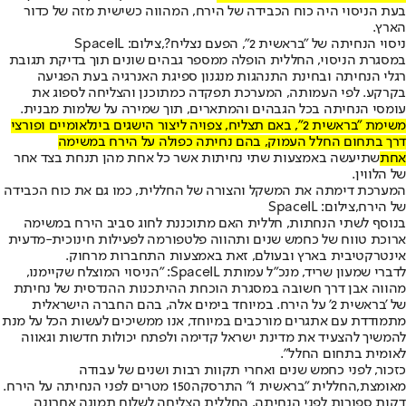
בעת הניסוי היה כוח הכבידה של הירח, המהווה כשישית מזה של כדור
הארץ.
ניסוי הנחיתה של "בראשית 2", הפעם נצליח?,צילום: SpaceIL
במסגרת הניסוי, החללית הופלה ממספר גבהים שונים תוך בדיקת תגובת
רגלי הנחיתה ובחינת התנהגות מנגנון ספיגת האנרגיה בעת הפגיעה
בקרקע. לפי העמותה, המערכת תפקדה כמתוכנן והצליחה לספוג את
עומסי הנחיתה בכל הגבהים והמתארים, תוך שמירה על שלמות מבנית.
משימת "בראשית 2", באם תצליח, צפויה ליצור הישגים בינלאומיים ופורצי
דרך בתחום החלל העמוק, בהם נחיתה כפולה על הירח במשימה
אחת
שתיעשה באמצעות שתי נחיתות אשר כל אחת מהן תנחת בצד אחר
של הלווין.
המערכת דימתה את המשקל והצורה של החללית, כמו גם את כוח הכבידה
של הירח,צילום: SpaceIL
בנוסף לשתי הנחתות, חללית האם מתוכננת לחוג סביב הירח במשימה
ארוכת טווח של כחמש שנים ותהווה פלטפורמה לפעילות חינוכית-מדעית
אינטרקטיבית בארץ ובעולם, זאת באמצעות התחברות מרחוק.
לדברי שמעון שריד, מנכ"ל עמותת SpaceIL: "הניסוי המוצלח שקיימנו,
מהווה אבן דרך חשובה במסגרת הוכחת ההיתכנות ההנדסית של נחיתת
של 'בראשית 2' על הירח. במיוחד בימים אלה, בהם החברה הישראלית
מתמודדת עם אתגרים מורכבים במיוחד, אנו ממשיכים לעשות הכל על מנת
להמשיך להצעיד את מדינת ישראל קדימה ולפתח יכולות חדשות וגאווה
לאומית בתחום החלל".
כזכור, לפני כחמש שנים ואחרי תקוות רבות ושנים של עבודה
מאומצת,
החללית "בראשית 1" התרסקה
150 מטרים לפני הנחיתה על הירח.
דקות ספורות לפני הנחיתה, החללית הצליחה לשלוח תמונה אחרונה