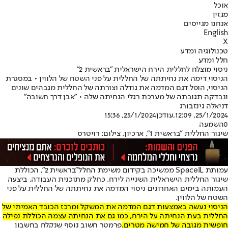
אוכל
מגזין
אנחנו מגייסים
English
X
טכנולוגיה ומדע
חלל ומדע
ניסוי מוצלח לחללית הירח הישראלית "בראשית 2"
הניסוי דימה את נחיתתה של החללית על פני השטח של הלווין • במסגרת
הניסוי, הופל דגם המדמה את גודלה וצורתה של החללית מגבהים שונים
ונבדקה תגובתה של מערכת רגלי הנחיתה שלה • "אבן דרך חשובה"
דניאלה גינזבורג
25/1/2024, 12:09
,עודכן
25/1/2024, 15:36
0
השמעה
שיגור החללית "בראשית 1", ארכיון. צילום: רויטרס
עמותת SpaceIL ממשיכה בקידום משימת החלל
"בראשית 2"
, הכוללת
שיגור החללית הישראלית השנייה לירח. כחלק מתוכנית העבודה, ביצעה
העמותה בימים האחרונים ניסוי המדמה את נחיתתה של החללית על פני
השטח של הלווין.
הניסוי נעשה באמצעות דגם המדמה את המשקל ומרכז הכובד האמיתי של
החללית בעת הנחיתה על הירח, כמו גם את הנחיתה עצמה הכוללת נפילה
חופשית מגובה של חמישה מטרים.
פרמטר חשוב נוסף שנקלח בחשבון