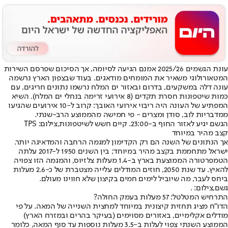
עונת הגשמים 2025/26 אמנם הגיעה לסיומה, אך הסיכום שפרסם השירות
המטאורולוגי משאיר את המומחים מודאגים. בעוד שבצפון הארץ נרשמה
עונה דלה במשקעים, בדרום ובאזור ים המלח נרשמו נתונים חריגים, עם
כמות שיטפונות חסרת תקדים (8 אירועי זרימה בנחלי ים המלח). השיא
המפתיע של העונה היה ריבוי אירועי האובך: קרוב ל-10 אירועים שהגיעו
ממדבריות לוב, סודן ומצרים - פי חמישה מהממוצע הרב-שנתי.
הגשם יגיע לאזור החוף ב-23:00. קיים חשש לשיטפונות,צילום: TPS
קצב מהיר במיוחד
אך הנתונים של השנה הם רק הקדימון למגמה הרחבה והמדאיגה יותר.
ישראל מתחממת בקצב מהיר במיוחד; בין השנים 1950 ל-2017 עלתה
הטמפרטורה הממוצעת בארץ ב-1.4 מעלות צלזיוס, והמגמה הזו צפויה
להאיץ. עד שנת 2050, חוזים המודלים עלייה מצטברת של כ-2.6 מעלות
ביחס לעבר, מה שיוביל לימים חמים בקיצון שלא חווינו מעולם.
גשם,צילום: .
התרחיש המטלטל: 57 מעלות בעמק החולה?
הדו"ח מציג תחזית קיצונית במיוחד למחצית השנייה של המאה. על פי
מודלים אקלימיים, באזורים מסוימים (בעיקר בהרים ובמזרח הארץ)
הממוצע השנתי צפוי לעלות ב-3.5 מעלות נוספות עד סוף המאה, כלומר