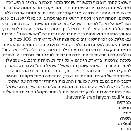
"ישראל היום" הוא גוף תקשורת שנוסד מתוך האמונה שהציבור הישראלי
ראוי לעיתונות טובה יותר, מאוזנת יותר ומדויקת יותר. עיתונות שמדברת
ולא צועקת. עיתונות אמינה, אובייקטיבית ועניינית. עיתונות אחרת וללא
תשלום. המהדורה המודפסת הראשונה פורסמה ב-30 ביולי 2007, וב-2010
הפך "ישראל היום" לעיתון הישראלי בעל שיעור החשיפה הגבוה ביותר בימי
חול. מו"ל העיתון היא ד"ר מרים אדלסון. העורך הראשי הוא עמר לחמנוביץ,
והעורך המייסד הוא עמוס רגב. אתרי האינטרנט של "ישראל היום" בעברית
ובאנגלית, כמו כן היישומונים (אפליקציות) לאנדרואיד ול-iOS, מציגים
חדשות מסביב לשעון, תוכן בלעדי, מבזקים ועדכונים, ניתוחים ופרשנויות,
וידיאו, פודקאסטים ושידורים חיים. פלטפורמות הדיגיטל של "ישראל היום"
כוללות ערוצי חדשות ודעות, תרבות ובידור, לייף סטייל, טכנולוגיה, ספורט,
כלכלה וצרכנות, בריאות, חיילים, אוכל, יהדות, תיירות ורכב. ב-2021 עלו
לאוויר האתר החדש והיישומון החדש של "ישראל היום" בעברית, במטרה
לספק לגולשים חוויה מהירה, עדכנית, בטוחה ונוחה. תכני המהדורה
המודפסת של העיתון זמינים גם באתר, במהדורה יומית מקוונת, ואפשר
לקבל אותם גם בניוזלטר. מועדון ההטבות הייחודי "הקליקה של ישראל
היום" מציע לגולשי האתר הנחות ומבצעים על מוצרים ושירותים. ישראל
היום פתוח להערות, לביקורת ולהצעות לשיפור מקהל הקוראים. פנו אלינו
במייל hayom@israelhayom.co.il.
מבזקים
חדשות
אוכל
תשחץ
ForReal
תרבות