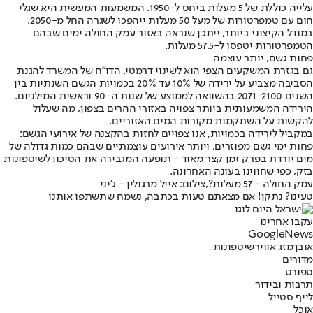
עלייה כוללת של 5 מעלות ביחס ל-1950. המשמעות המעשית היא שגלי
חום עם טמפרטורות של מעל 50 מעלות ייהפכו לשגרה החל מ-2050.
במודל הקיצוני ביותר, ייתכן שנראה באזור עמק החולה ימים שבהם
הטמפרטורות יטפסו ל-57.5 מעלות.
פחות גשם, יותר עוצמה
גם בגזרת המשקעים הצפי הוא לשינוי דרמטי. הדו"ח של המשרד להגנת
הסביבה מצביע על ירידה של 10% עד 20% בכמויות הגשם השנתיות בין
השנים 2071-2100 בהשוואה לממוצע של שנות ה-90 וראשית המילניום.
הירידה המשמעותית ביותר צפויה באזורי ההרים בצפון, מה שעלול
להקשות על השתקמות מקורות המים האזוריים.
במקביל לירידה בכמויות, אנו צפויים לחזות בהקצנה של אירועי הגשם:
פחות ימי גשם מפוזרים, ויותר אירועים עוצמתיים שבהם כמות גדולה של
מים יורדת בפרק זמן קצר מאוד - תופעה המגבירה את הסיכון לשיטפונות
בזק, כפי שחווינו בעונה האחרונה.
עמק החולה - 57 מעלות?,צילום: אייל מרגולין - ג׳יני
טעינו? נתקן! אם מצאתם טעות בכתבה, נשמח שתשתפו אותנו
עקבו אחרינו
G
o
o
g
l
e
News
אובך
מזג אוויר
שיטפונות
מדורים
ספורט
תרבות ובידור
לייף סטייל
אוכל