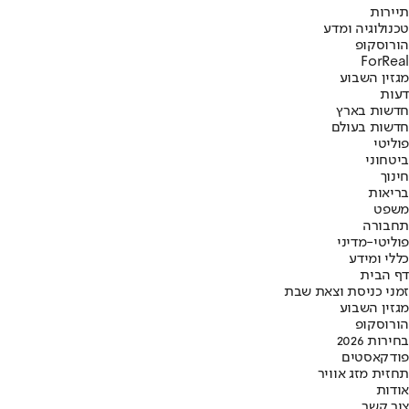
תיירות
טכנולוגיה ומדע
הורוסקופ
ForReal
מגזין השבוע
דעות
חדשות בארץ
חדשות בעולם
פוליטי
ביטחוני
חינוך
בריאות
משפט
תחבורה
פוליטי-מדיני
כללי ומידע
דף הבית
זמני כניסת וצאת שבת
מגזין השבוע
הורוסקופ
בחירות 2026
פודקאסטים
תחזית מזג אוויר
אודות
צור קשר