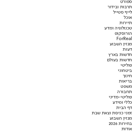
ספורט
תרבות ובידור
לייף סטייל
אוכל
תיירות
טכנולוגיה ומדע
הורוסקופ
ForReal
מגזין השבוע
דעות
חדשות בארץ
חדשות בעולם
פוליטי
ביטחוני
חינוך
בריאות
משפט
תחבורה
פוליטי-מדיני
כללי ומידע
דף הבית
זמני כניסת וצאת שבת
מגזין השבוע
בחירות 2026
אודות