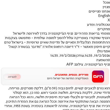
אוכל
מגזין
אנחנו מגייסים
English
X
טכנולוגיה ומדע
מחקרים
מומחי בריאות מזהירים: נגיף הצ'יקונגוניה בדרך לאירופה ולישראל
הנגיף שמקורו באפריקה עלול להפוך למגפה עולמית • מתפשט בעקבות
ההתחממות הגלובלית ומאיים על מדינות שאינן טרופיות • בישראל טרם
קיים חיסון מאושר • ד"ר דיאנה רוחאס אלוורז: "מדובר בבשורה קשה"
אסף גולן
19/2/2026, 14:35
,עודכן
19/2/2026, 14:35
0
השמעה
נגיף הצ'יקונגוניה. צילום: AFP
הוא גורם לכאבים קשים, לחום גבוה (39 מ"צ), דלקת מפרקים, פריחה,
נדודי שינה, דלקות בעיניים, חולשה וכאבי ראש. כמו כן, הוא קטלני
לפעוטות, למבוגרים ולבעלי מערכת חיסונית חלשה, והוא ככל הנראה
המגפה הבאה שתתקוף את אירופה וככל הנראה גם את המזרח התיכון.
הכירו את נגיף הצ'יקונגוניה, שזוהה לראשונה בטנזניה בשנת 1955, אחרי