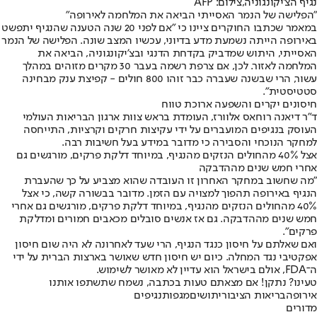
נגיף הצ'יקונגוניה,צילום: AFP
"הפלישה של הנמר האסייתי הביאה את המלחמה לאירופה"
במאמר שכתבו החוקרים ציינו כי "אם לפני 20 שנה הטענה שהנגיף יתפשט
באירופה הייתה נשמעת מדע בדיוני, עכשיו המצב שונה. הפלישה של הנמר
האסייתי, היתוש שמדביק בקדחת הדנגי ובצ'יקונגוניה, הביאה את
המלחמה לאזור. לכן, אם צרפת רשמה בעבר 30 מקרים מזוהים במהלך
עשור, הרי שבשנה שעברה כבר זוהו 800 חולים - קפיצת ענק מבחינה
סטטיסטית".
חיסונים יקרים והשפעה ארוכת טווח
ד"ר דיאנה רוחאס אלוורז
, העומדת בראש צוות ארגון הבריאות העולמי
העוסק בנגיפים המועברים על ידי עקיצות חרקים וקרציות, התייחסה
למחקר הנוכחי והסבירה כי מדובר במידע בעל חשיבות רבה.
אצל 40% מהחולים הנזקים מהנגיף, במיוחד דלקת פרקים, מורגשים גם
אחרי חמש שנים מההדבקה
"מה שחשוב במחקר האחרון זו העובדה שהוא מצביע על כך שהעברת
הנגיף באירופה תהפוך למצויה עם הזמן. מדובר בבשורה קשה, כי אצל
40% מהחולים הנזקים מהנגיף, במיוחד דלקת פרקים, מורגשים גם אחרי
חמש שנים מההדבקה. גם אז אנשים סובלים מכאבים חמורים ומדלקת
פרקים".
ואם שאלתם על חיסון כנגד הנגיף, הרי שעד לאחרונה לא היה שום חיסון
אפקטיבי נגד המחלה. כיום יש חיסון חדש שאושר בארצות הברית על ידי
ה־FDA, אולם בישראל הוא עדיין לא מאושר לשימוש.
טעינו? נתקן! אם מצאתם טעות בכתבה, נשמח שתשתפו אותנו
אירופה
בריאות הציבור
יתושים
מגפות
נגיפים
מדורים