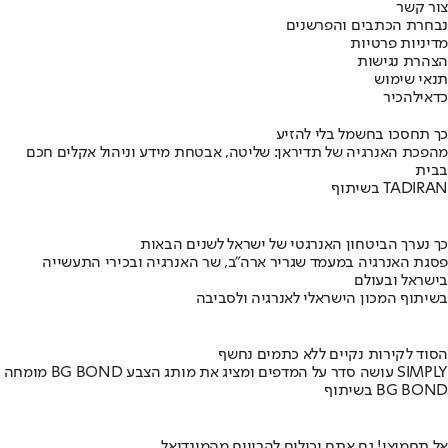
צור קשר
נבחרת הכתבים והפרשנים
מדיניות פרטיות
הצהרת נגישות
תנאי שימוש
כדאי
להכיר
כך תחסכו בחשמל בלי להזיע
מהפכת האנרגיה של תדיראן: שליטה, אבטחת מידע וניהול אקלים חכם
בבית
בשיתוף TADIRAN
כך נערך הביטחון האנרגטי של ישראל לשנים הבאות
פסגת האנרגיה במעמד שגריר ארה"ב, שר האנרגיה ובכירי התעשייה
בישראל ובעולם
בשיתוף המכון הישראלי לאנרגיה ולסביבה
הסוד לקירות נקיים ללא כתמים נחשף
מומחה BG BOND עושה סדר על המדפים ומציג את מותג הצבע SIMPLY
בשיתוף BG BOND
אל תחמיצו! גם אתם יכולים להרוויח מהמונדיאל