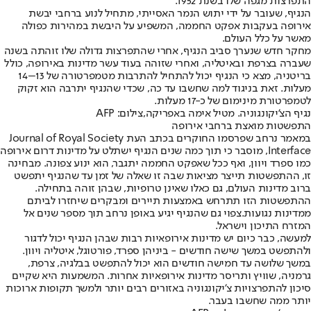
התפרצות מגפה שלו בשנת 1952.
הנגיף, שעובר על ידי יתוש הנמר האסייתי, מתחיל לנוע ברחבי יבשת
אירופה בעקבות אפקט החממה, המשפיע על היבשת במהירות כפולה
מאשר על כלל העולם.
מחקר חדש שנערך סביב הנגיף, אחרי שהתפרצות גדולה שלו זוהתה בשנה
שעברה בצרפת ובאיטליה, ואחרי שזוהה בעוד עשר מדינות באירופה, כולל
בריטניה, מצא כי הנגיף יכול להתחיל להתרבות מטמפרטורה של 13–14
מעלות
. זאת בניגוד למה שחשבו עד כה, שכדי שהנגיף יתרבה הוא זקוק
לטמפרטורת מינימום של כ-17 מעלות.
נגיף הצ'יקונגוניה. מטיל אימה באפריקה,צילום: AFP
התפשטות מואצת ברחבי אירופה
במאמר נרחב שפרסמו החוקרים בכתב העת Journal of Royal Society
Interface, מוסבר כי תוך כמה שנים הנגיף ישתלט על מדינות דרום אירופה
כמו ספרד ויוון, ואף ככל שאפקט החממה יתגבר, הוא ינוע צפונה. מבחינה
זו, ההתפשטות תייצר מציאות שבה זו שאלה של זמן עד שהנגיף יתפשט
ברוב מדינות העולם, גם כאלו שאינן טרופיות, שבהן זוהה בתחילה.
ההתפשטות הזו תתרחש באמצעות תיירים ומבקרים שיחזרו לביתם
ממדינות נגועות.
צפוי גם שהנגיף יגיע באופן נרחב תוך מספר שנים אל
המזרח התיכון וישראל.
למעשה, כבר כיום יש מדינות אירופאיות רבות שבהן הנגיף יכול לדגור
ולהתפשט במשך שישה חודשים - ביניהן ספרד, פורטוגל, איטליה ויוון.
במשך שלושה עד חמישה חודשים הוא יכול להתפשט בבלגיה, צרפת,
גרמניה, שוויץ ותריסר מדינות אירופאיות אחרות. המשמעות היא שקיים
סיכון להתפרצויות צ'יקונגוניה באזורים רבים יותר ולמשך תקופות ארוכות
יותר ממה שחשבו בעבר.