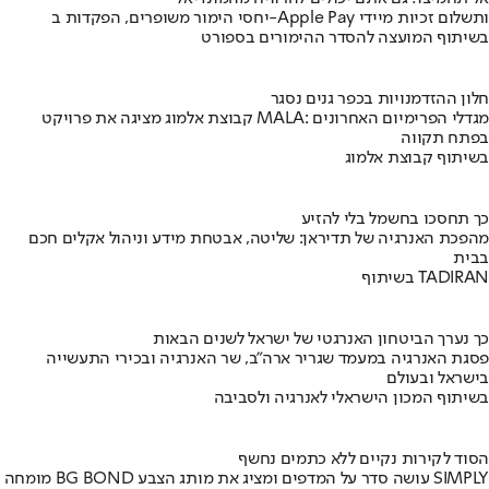
יחסי הימור משופרים, הפקדות ב-Apple Pay ותשלום זכיות מיידי
בשיתוף המועצה להסדר ההימורים בספורט
חלון ההזדמנויות בכפר גנים נסגר
קבוצת אלמוג מציגה את פרויקט MALA: מגדלי הפרימיום האחרונים
בפתח תקווה
בשיתוף קבוצת אלמוג
כך תחסכו בחשמל בלי להזיע
מהפכת האנרגיה של תדיראן: שליטה, אבטחת מידע וניהול אקלים חכם
בבית
בשיתוף TADIRAN
כך נערך הביטחון האנרגטי של ישראל לשנים הבאות
פסגת האנרגיה במעמד שגריר ארה"ב, שר האנרגיה ובכירי התעשייה
בישראל ובעולם
בשיתוף המכון הישראלי לאנרגיה ולסביבה
הסוד לקירות נקיים ללא כתמים נחשף
מומחה BG BOND עושה סדר על המדפים ומציג את מותג הצבע SIMPLY