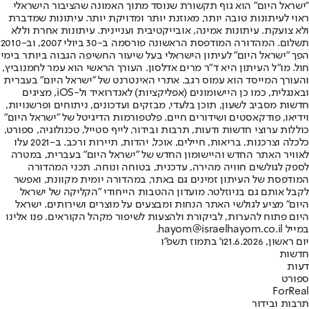
"ישראל היום" הוא גוף תקשורת שנוסד מתוך האמונה שהציבור הישראלי
ראוי לעיתונות טובה יותר, מאוזנת יותר ומדויקת יותר. עיתונות שמדברת
ולא צועקת. עיתונות אמינה, אובייקטיבית ועניינית. עיתונות אחרת וללא
תשלום. המהדורה המודפסת הראשונה פורסמה ב-30 ביולי 2007, וב-2010
הפך "ישראל היום" לעיתון הישראלי בעל שיעור החשיפה הגבוה ביותר בימי
חול. מו"ל העיתון היא ד"ר מרים אדלסון. העורך הראשי הוא עמר לחמנוביץ,
והעורך המייסד הוא עמוס רגב. אתרי האינטרנט של "ישראל היום" בעברית
ובאנגלית, כמו כן היישומונים (אפליקציות) לאנדרואיד ול-iOS, מציגים
חדשות מסביב לשעון, תוכן בלעדי, מבזקים ועדכונים, ניתוחים ופרשנויות,
וידיאו, פודקאסטים ושידורים חיים. פלטפורמות הדיגיטל של "ישראל היום"
כוללות ערוצי חדשות ודעות, תרבות ובידור, לייף סטייל, טכנולוגיה, ספורט,
כלכלה וצרכנות, בריאות, חיילים, אוכל, יהדות, תיירות ורכב. ב-2021 עלו
לאוויר האתר החדש והיישומון החדש של "ישראל היום" בעברית, במטרה
לספק לגולשים חוויה מהירה, עדכנית, בטוחה ונוחה. תכני המהדורה
המודפסת של העיתון זמינים גם באתר, במהדורה יומית מקוונת, ואפשר
לקבל אותם גם בניוזלטר. מועדון ההטבות הייחודי "הקליקה של ישראל
היום" מציע לגולשי האתר הנחות ומבצעים על מוצרים ושירותים. ישראל
היום פתוח להערות, לביקורת ולהצעות לשיפור מקהל הקוראים. פנו אלינו
במייל hayom@israelhayom.co.il.
יום ראשון, 21.6.2026
ו' בתמוז תשפ"ו
חדשות
דעות
ספורט
ForReal
תרבות ובידור