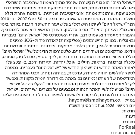
"ישראל היום" הוא גוף תקשורת שנוסד מתוך האמונה שהציבור הישראלי
ראוי לעיתונות טובה יותר, מאוזנת יותר ומדויקת יותר. עיתונות שמדברת
ולא צועקת. עיתונות אמינה, אובייקטיבית ועניינית. עיתונות אחרת וללא
תשלום. המהדורה המודפסת הראשונה פורסמה ב-30 ביולי 2007, וב-2010
הפך "ישראל היום" לעיתון הישראלי בעל שיעור החשיפה הגבוה ביותר בימי
חול. מו"ל העיתון היא ד"ר מרים אדלסון. העורך הראשי הוא עמר לחמנוביץ,
והעורך המייסד הוא עמוס רגב. אתרי האינטרנט של "ישראל היום" בעברית
ובאנגלית, כמו כן היישומונים (אפליקציות) לאנדרואיד ול-iOS, מציגים
חדשות מסביב לשעון, תוכן בלעדי, מבזקים ועדכונים, ניתוחים ופרשנויות,
וידיאו, פודקאסטים ושידורים חיים. פלטפורמות הדיגיטל של "ישראל היום"
כוללות ערוצי חדשות ודעות, תרבות ובידור, לייף סטייל, טכנולוגיה, ספורט,
כלכלה וצרכנות, בריאות, חיילים, אוכל, יהדות, תיירות ורכב. ב-2021 עלו
לאוויר האתר החדש והיישומון החדש של "ישראל היום" בעברית, במטרה
לספק לגולשים חוויה מהירה, עדכנית, בטוחה ונוחה. תכני המהדורה
המודפסת של העיתון זמינים גם באתר, במהדורה יומית מקוונת, ואפשר
לקבל אותם גם בניוזלטר. מועדון ההטבות הייחודי "הקליקה של ישראל
היום" מציע לגולשי האתר הנחות ומבצעים על מוצרים ושירותים. ישראל
היום פתוח להערות, לביקורת ולהצעות לשיפור מקהל הקוראים. פנו אלינו
במייל hayom@israelhayom.co.il.
יום חמישי, 11.6.2026
כ"ו בסיון תשפ"ו
חדשות
דעות
ספורט
ForReal
תרבות ובידור