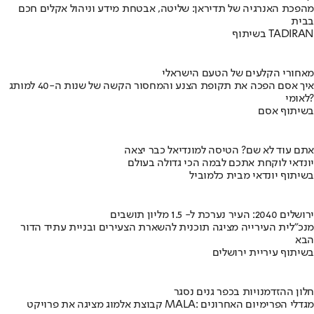
מהפכת האנרגיה של תדיראן: שליטה, אבטחת מידע וניהול אקלים חכם
בבית
בשיתוף TADIRAN
מאחורי הקלעים של הטעם הישראלי
איך אסם הפכה את תקופת הצנע והמחסור הקשה של שנות ה-40 למותג
לאומי?
בשיתוף אסם
אתם עוד לא שם? הטיסה למונדיאל כבר יצאה
יונדאי לוקחת אתכם לבמה הכי גדולה בעולם
בשיתוף יונדאי מבית כלמוביל
ירושלים 2040: העיר נערכת ל- 1.5 מליון תושבים
מנכ"לית העירייה מציגה תוכנית להשארת הצעירים ובניית עתיד הדור
הבא
בשיתוף עיריית ירושלים
חלון ההזדמנויות בכפר גנים נסגר
קבוצת אלמוג מציגה את פרויקט MALA: מגדלי הפרימיום האחרונים