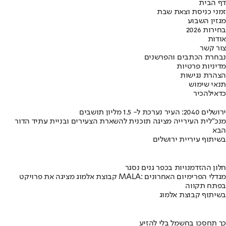
דף הבית
זמני כניסת וצאת שבת
מגזין השבוע
בחירות 2026
אודות
צור קשר
נבחרת הכתבים והפרשנים
מדיניות פרטיות
הצהרת נגישות
תנאי שימוש
כדאי
להכיר
ירושלים 2040: העיר נערכת ל- 1.5 מליון תושבים
מנכ"לית העירייה מציגה תוכנית להשארת הצעירים ובניית עתיד הדור
הבא
בשיתוף עיריית ירושלים
חלון ההזדמנויות בכפר גנים נסגר
קבוצת אלמוג מציגה את פרויקט MALA: מגדלי הפרימיום האחרונים
בפתח תקווה
בשיתוף קבוצת אלמוג
כך תחסכו בחשמל בלי להזיע