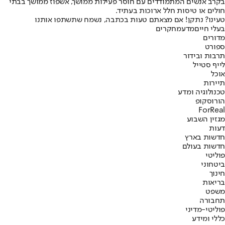
בקרב אנשים המתמודדים עם חוסר פעילות ממושך, אשפוז ממושך בבתי
חולים או טיסות חלל ארוכות בעתיד.
טעינו? נתקן! אם מצאתם טעות בכתבה, נשמח שתשתפו אותנו
בעלי חיים
מדע
מחקרים
מדורים
ספורט
תרבות ובידור
לייף סטייל
אוכל
תיירות
טכנולוגיה ומדע
הורוסקופ
ForReal
מגזין השבוע
דעות
חדשות בארץ
חדשות בעולם
פוליטי
ביטחוני
חינוך
בריאות
משפט
תחבורה
פוליטי-מדיני
כללי ומידע