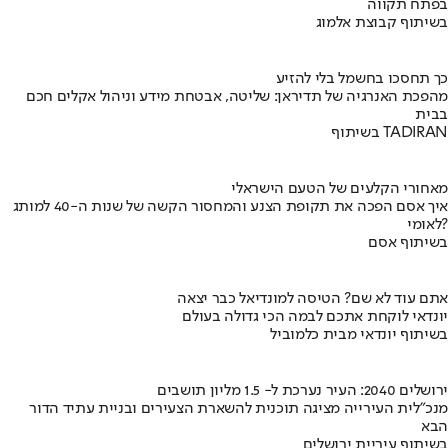
בפתח תקווה
בשיתוף קבוצת אלמוג
כך תחסכו בחשמל בלי להזיע
מהפכת האנרגיה של תדיראן: שליטה, אבטחת מידע וניהול אקלים חכם
בבית
בשיתוף TADIRAN
מאחורי הקלעים של הטעם הישראלי
איך אסם הפכה את תקופת הצנע והמחסור הקשה של שנות ה-40 למותג
לאומי?
בשיתוף אסם
אתם עוד לא שם? הטיסה למונדיאל כבר יצאה
יונדאי לוקחת אתכם לבמה הכי גדולה בעולם
בשיתוף יונדאי מבית כלמוביל
ירושלים 2040: העיר נערכת ל- 1.5 מליון תושבים
מנכ"לית העירייה מציגה תוכנית להשארת הצעירים ובניית עתיד הדור
הבא
בשיתוף עיריית ירושלים