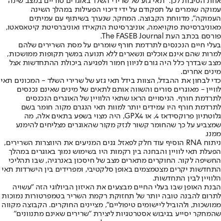
אחת הסיבות לכך. "תאי גזע של שרירי השלד באוגרים סוריים במצב שינה
עמוקה שומרים על תפקודם על ידי דיכוי הפעילות במהלך השינה
העמוקה", מדווחת הקבוצה. המחקר, שנערך בשיתוף עם עמיתים
מאוניברסיטת פוקויאמה, אוניברסיטת הוקאידו ואוניברסיטת קיטאסאטו,
פורסם בכתב העת The FASEB Journal.
בעלי חיים הנכנסים לתרדמת חורף שומרים על מסת השרירים שלהם
למרות שהם אינם אוכלים ונשארים ללא תנועה במשך תקופות ממושכות,
מצב שבדרך כלל היה גורם לניוון חמור ולפגיעה ביכולת ההתחדשות אצל
מינים אחרים.
כדי לבחון את ההבדל, הצוות בידל תאי גזע של שרירי השלד - המכונים תאי
לוויין - מאוגרים סורים והשווה אותם לתאים של מינים שאינם נכנסים
לתרדמת חורף. הניסויים הראו שתאי הלוויין של האוגרים הנכנסים
לתרדמת חורף היו עמידים יותר למוות תאי הנגרם מקור. חומר בשם
גלוטתיון פרוקסידאז 4, או GPX4, היה מצוי בשפע בתאים אלה, מה
שמצביע על כך שהחומר קשור לנזק מקור שהאוגרים מצליחים להימנע
ממנו.
ניתוח RNA הוסיף עוד חלק לפאזל. גנים המניעים את היווצרות השרירים,
הפעלת תאי לוויין והבחנה בין רקמות היו בשימוש נמוך באוגרים במהלך
החשיפה לקור. החוקרים מתארים מצב של חיסכון באנרגיה, שבו תהליכי
התחדשות יקרים מצטמצמים באופן סלקטיבי, ומפרידים בין הישרדות תאי
הלוויין לבין התחדשות.
הבנת האופן שבו בעלי החיים מבצעים את האיזון הביולוגי הזה "עשויה
לתרום להבנה טובה יותר של תחזוקת רקמת השריר בטמפרטורות נמוכות
ממושכות, ולהוביל ליישומים טיפוליים", מציינים החוקרים. הקבוצה מקווה
שהמחקר יסייע בגיבוש אסטרטגיות ליצירת "שרירים שאינם מתנוונים"