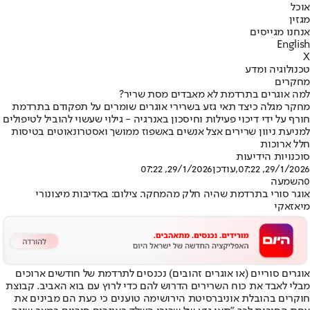
אוכל
מגזין
אנחנו מגייסים
English
X
טכנולוגיה ומדע
מחקרים
למה אוגרים בתרדמת לא מאבדים מסת שריר?
מחקר מגלה כיצד תאי גזע בשרירי אוגרים שומרים על תפקודם בתרדמת
חורף על ידי דיכוי פעילות וחיסכון באנרגיה - גילוי שעשוי להוביל לטיפולים
למניעת ניוון שרירים אצל אנשים באשפוז ממושך ואסטרונאוטים בטיסות
חלל ארוכות
סוכנויות הידיעות
29/1/2026, 07:22
,עודכן
29/1/2026, 07:22
0
השמעה
אוגר סורי בתרדמת שהיה חלק מהמחקר. צילום: באדיבות מיצונורי
מיאזאקי
אוגרים סוריים (או אוגרים זהובים) נכנסים לתרדמת של חודשים ארוכים
מבלי לאבד את כוח השרירים הדרוש להם כדי לרוץ עם בוא האביב. קבוצת
חוקרים בהובלת אוניברסיטת הירושימה טוענים כי כעת הם מבינים את