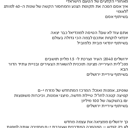
מאחורי הקלעים של הטעם הישראלי
איך אסם הפכה את תקופת הצנע והמחסור הקשה של שנות ה-40 למותג
לאומי?
בשיתוף אסם
אתם עוד לא שם? הטיסה למונדיאל כבר יצאה
יונדאי לוקחת אתכם לבמה הכי גדולה בעולם
בשיתוף יונדאי מבית כלמוביל
ירושלים 2040: העיר נערכת ל- 1.5 מליון תושבים
מנכ"לית העירייה מציגה תוכנית להשארת הצעירים ובניית עתיד הדור
הבא
בשיתוף עיריית ירושלים
שופינג, אמנות ואוכל: המרכז המתחדש של מזרח י-ם
קפיצה קטנה לחו"ל: טיילת חדשה, מיצגי אמנות, וכיכרות משופצות
בהשקעה של 100 מיליון ₪
בשיתוף עיריית ירושלים
כך ירושלים ממציאה את עצמה מחדש
לא רק קודש – המהפכה המודרנית שעוברת י-ם מחזירה אותה לפסגת