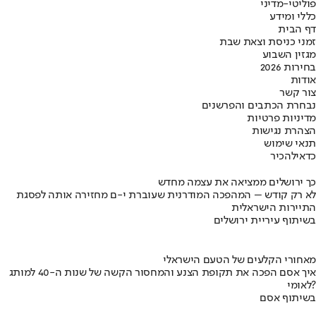
פוליטי-מדיני
כללי ומידע
דף הבית
זמני כניסת וצאת שבת
מגזין השבוע
בחירות 2026
אודות
צור קשר
נבחרת הכתבים והפרשנים
מדיניות פרטיות
הצהרת נגישות
תנאי שימוש
כדאי
להכיר
כך ירושלים ממציאה את עצמה מחדש
לא רק קודש – המהפכה המודרנית שעוברת י-ם מחזירה אותה לפסגת
התיירות הישראלית
בשיתוף עיריית ירושלים
מאחורי הקלעים של הטעם הישראלי
איך אסם הפכה את תקופת הצנע והמחסור הקשה של שנות ה-40 למותג
לאומי?
בשיתוף אסם