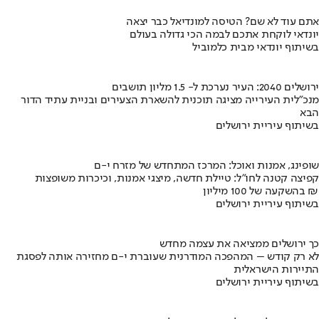
אתם עוד לא שם? הטיסה למונדיאל כבר יצאה
יונדאי לוקחת אתכם לבמה הכי גדולה בעולם
בשיתוף יונדאי מבית כלמוביל
ירושלים 2040: העיר נערכת ל- 1.5 מליון תושבים
מנכ"לית העירייה מציגה תוכנית להשארת הצעירים ובניית עתיד הדור
הבא
בשיתוף עיריית ירושלים
שופינג, אמנות ואוכל: המרכז המתחדש של מזרח י-ם
קפיצה קטנה לחו"ל: טיילת חדשה, מיצגי אמנות, וכיכרות משופצות
בהשקעה של 100 מיליון ₪
בשיתוף עיריית ירושלים
כך ירושלים ממציאה את עצמה מחדש
לא רק קודש – המהפכה המודרנית שעוברת י-ם מחזירה אותה לפסגת
התיירות הישראלית
בשיתוף עיריית ירושלים