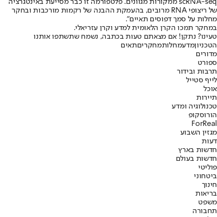
scRNA-seq ממקורות מגוונים. פלטפורמה זו כבר מסייעת באינטגרציה
של ריצופי RNA מרובים, בהעמקת ההבנה של רקמות מורכבות ובחקר
מחלות על סמך דפוסים תאיים".
במחקר תמכו הקרן הלאומית למדע וקרן עזריאלי.
טעינו? נתקן! אם מצאתם טעות בכתבה, נשמח שתשתפו אותנו
הטכניון
מדע
מחלות
מחקרים
תאים
מדורים
ספורט
תרבות ובידור
לייף סטייל
אוכל
תיירות
טכנולוגיה ומדע
הורוסקופ
ForReal
מגזין השבוע
דעות
חדשות בארץ
חדשות בעולם
פוליטי
ביטחוני
חינוך
בריאות
משפט
תחבורה