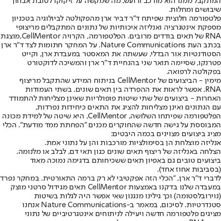
המתקבל ממנו הוא מורכב ורועש, מה שמקשה על זיקוקו לטובת אבחון
שיבושים ומחלות.
פלטפורמה חלוצית שפיתח ד"ר דביר ארן מהפקולטה לביולוגיה בטכניון
מספקת אינטגרציה ואנליזה איכותיות של נתונים המתקבלים מריצופי
RNA של תאים בודדים מרובים. הפלטפורמה, הקרויה CellMentor,
מוצגת
בכתב העת Nature Communications
. על המחקר חתומות לצד ד"ר ארן
הסטודנטיות אור הבדלי, שעשתה את המאסטר במעבדת ארן, וקייט
פטרנקו, שסיימה תואר שני בהנחיית ד"ר ארן והמשיכה לדוקטורט
בפקולטה לרפואה.
מימין - הביצועים של CellMentor בניתוח המידע שהתקבל מריצוף
RNA. אפשר לראות את ההפרדה בין תאים שונים. בשתי העמודות
האחרות - ביצועים של שתי שיטות פופולריות שאינן מצליחות להתמודד
עם הנתונים ואינן מצליחות להציג את התאים כיחידות נפרדות,
הפלטפורמה שפיתחו השלושה, CellMentor, היא שיטה של למידת מכונה
המבוססת על גישה חדשה שהחוקרים מכנים "הפחתת ממד מודעת". הכלי
מציג ביצועים מצוינים בכמה היבטים:
אנליזה מוצלחת הן בסימולציות מורכבות והן על נתוני אמת.
הצלחה באנליזה של ריצוף תאים שונים כגון תאי דם, לבלב או מלנומה.
ביצועים טובים גם באפיון תאים ששכיחותם בדגימה נמוכה מאוד
(בסביבות אחוז אחד).
לדברי ד"ר ארן, "הכלי הזה אפקטיבי לא רק ברמה התאורטית. במחקר נפרד
במעבדה שלנו בדקנו באמצעות CellMentor תאים מגידול סרטני מוצק
(נוירובלסטומה) וכך גילינו מנגנון שאי אפשר היה לגלות בשיטות
סטנדרטיות. לסיכום, במאמר ב-Nature Communications אנחנו
מציגים פלטפורמה חדשה ויעילה לניתוחים אינטגרטיביים של נתוני