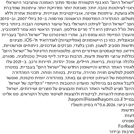
"ישראל היום" הוא גוף תקשורת שנוסד מתוך האמונה שהציבור הישראלי
ראוי לעיתונות טובה יותר, מאוזנת יותר ומדויקת יותר. עיתונות שמדברת
ולא צועקת. עיתונות אמינה, אובייקטיבית ועניינית. עיתונות אחרת וללא
תשלום. המהדורה המודפסת הראשונה פורסמה ב-30 ביולי 2007, וב-2010
הפך "ישראל היום" לעיתון הישראלי בעל שיעור החשיפה הגבוה ביותר בימי
חול. מו"ל העיתון היא ד"ר מרים אדלסון. העורך הראשי הוא עמר לחמנוביץ,
והעורך המייסד הוא עמוס רגב. אתרי האינטרנט של "ישראל היום" בעברית
ובאנגלית, כמו כן היישומונים (אפליקציות) לאנדרואיד ול-iOS, מציגים
חדשות מסביב לשעון, תוכן בלעדי, מבזקים ועדכונים, ניתוחים ופרשנויות,
וידיאו, פודקאסטים ושידורים חיים. פלטפורמות הדיגיטל של "ישראל היום"
כוללות ערוצי חדשות ודעות, תרבות ובידור, לייף סטייל, טכנולוגיה, ספורט,
כלכלה וצרכנות, בריאות, חיילים, אוכל, יהדות, תיירות ורכב. ב-2021 עלו
לאוויר האתר החדש והיישומון החדש של "ישראל היום" בעברית, במטרה
לספק לגולשים חוויה מהירה, עדכנית, בטוחה ונוחה. תכני המהדורה
המודפסת של העיתון זמינים גם באתר, במהדורה יומית מקוונת, ואפשר
לקבל אותם גם בניוזלטר. מועדון ההטבות הייחודי "הקליקה של ישראל
היום" מציע לגולשי האתר הנחות ומבצעים על מוצרים ושירותים. ישראל
היום פתוח להערות, לביקורת ולהצעות לשיפור מקהל הקוראים. פנו אלינו
במייל hayom@israelhayom.co.il.
יום רביעי, 3.6.2026
י"ח בסיון תשפ"ו
חדשות
דעות
ספורט
ForReal
תרבות ובידור