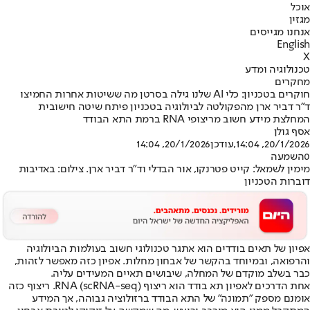
אוכל
מגזין
אנחנו מגייסים
English
X
טכנולוגיה ומדע
מחקרים
חוקרים בטכניון: כלי AI שלנו גילה בסרטן מה ששיטות אחרות החמיצו
ד"ר דביר ארן מהפקולטה לביולוגיה בטכניון פיתח שיטה חישובית
המחלצת מידע חשוב מריצופי RNA ברמת התא הבודד
אסף גולן
20/1/2026, 14:04
,עודכן
20/1/2026, 14:04
0
השמעה
מימין לשמאל: קייט פטרנקו, אור הבדלי וד"ר דביר ארן. צילום: באדיבות
דוברות הטכניון
אפיון של תאים בודדים הוא אתגר טכנולוגי חשוב בעולמות הביולוגיה
והרפואה, ובמיוחד בהקשר של אבחון מחלות. אפיון כזה מאפשר לזהות,
כבר בשלב מוקדם של המחלה, שיבושים תאיים המעידים עליה.
אחת הדרכים לאפיון תא בודד הוא ריצוף RNA (scRNA-seq). ריצוף כזה
אומנם מספק "תמונה" של התא הבודד ברזולוציה גבוהה, אך המידע