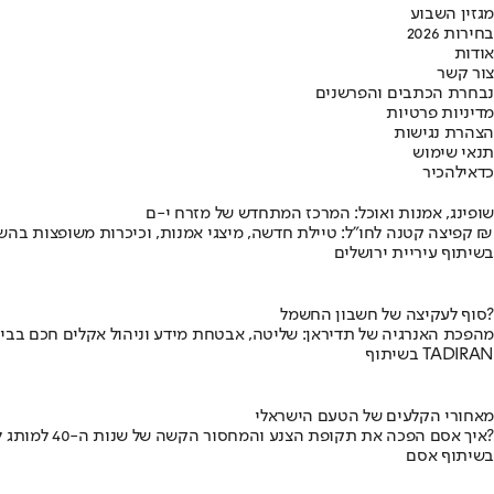
מגזין השבוע
בחירות 2026
אודות
צור קשר
נבחרת הכתבים והפרשנים
מדיניות פרטיות
הצהרת נגישות
תנאי שימוש
כדאי
להכיר
שופינג, אמנות ואוכל: המרכז המתחדש של מזרח י-ם
קפיצה קטנה לחו"ל: טיילת חדשה, מיצגי אמנות, וכיכרות משופצות בהשקעה של 100 מיליון ₪
בשיתוף עיריית ירושלים
סוף לעקיצה של חשבון החשמל?
מהפכת האנרגיה של תדיראן: שליטה, אבטחת מידע וניהול אקלים חכם בבי
בשיתוף TADIRAN
מאחורי הקלעים של הטעם הישראלי
איך אסם הפכה את תקופת הצנע והמחסור הקשה של שנות ה-40 למותג לאומי?
בשיתוף אסם