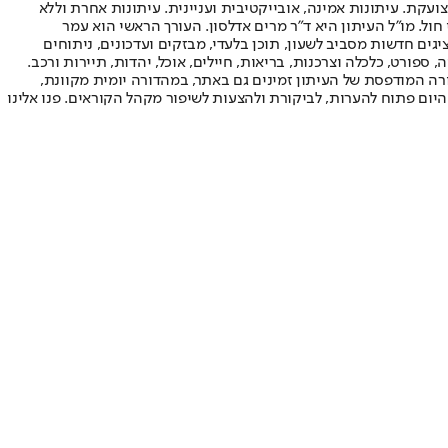
ועקת. עיתונות אמינה, אובייקטיבית ועניינית. עיתונות אחרת וללא
עור החשיפה הגבוה ביותר בימי חול. מו"ל העיתון היא ד"ר מרים אדלסון. העורך הראשי הוא עמר
 והעורך המייסד הוא עמוס רגב. אתרי האינטרנט של "ישראל היום" בעברית ובאנגלית, כמו כן היישומונים (אפליקציות) לאנדרואיד ול-iOS, מציגים חדשות מסביב לשעון, תוכן בלעדי, מבזקים ועדכונים, ניתוחים
, ספורט, כלכלה וצרכנות, בריאות, חיילים, אוכל, יהדות, תיירות ורכב.
דורה המודפסת של העיתון זמינים גם באתר, במהדורה יומית מקוונת,
היום פתוח להערות, לביקורת ולהצעות לשיפור מקהל הקוראים. פנו אלינו