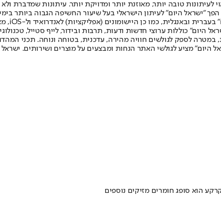
לעיתונות טובה יותר, מאוזנת יותר ומדויקת יותר. עיתונות שמדברת ולא צ
שלום. המהדורה המודפסת הראשונה פורסמה ב-30 ביולי 2007, וב-2010 הפך "ישראל היום" לעיתון הישראלי בעל שי
לחמנוביץ,
ל היום" כוללות ערוצי חדשות ודעות, תרבות ובידור, לייף סטייל, טכנולוגיה
ברית, במטרה לספק לגולשים חוויה מהירה, עדכנית, בטוחה ונוחה. תכני המה
ל היום" מציע לגולשי האתר הנחות ומבצעים על מוצרים ושירותים. ישראל 
קרקע הוא סופג חומרים מזיקים נוספים