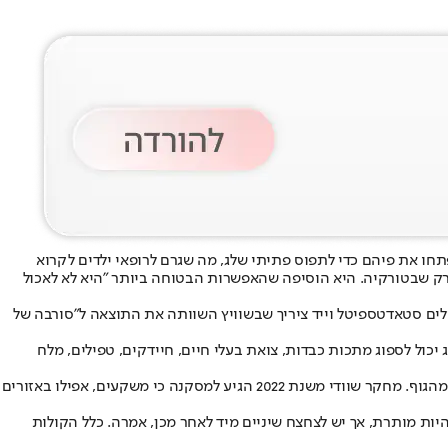
פתחו את פיהם כדי לתפוס פתיתי שלג, מה שגרם לרופאי ילדים לקרוא
טורק שבטורקיה. היא הוסיפה שהאפשרות הבטוחה ביותר "היא לא לאכול
חולים סטאדטספיטל וייד ציריך שבשוויץ השוותה את התוצאה ל"סורבה של
יכול לספוג מתכות כבדות, צואת בעלי חיים, חיידקים, טפילים, מלח
מדענים גם הזהירו מפני איכות המים. שלג נמס מתנהג כמו מים מזוקקים שאינם טובים לשתייה, מספק מעט מדי מינרלים ועלול לשטוף אלקטרוליטים מהגוף. מחקר שוודי משנת 2022 הגיע למסקנה כי משקעים, אפילו באזורים
יות מותרת, אך יש לצחצח שיניים מיד לאחר מכן, אמרה. כלל הקולות