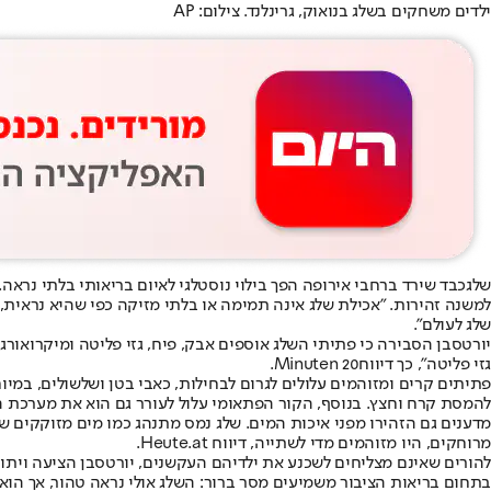
ילדים משחקים בשלג בנואוק, גרינלנד. צילום: AP
שלג
כבד שירד ברחבי אירופה הפך בילוי נוסטלגי לאיום בריאותי בלתי נראה
למשנה זהירות. "אכילת שלג אינה תמימה או בלתי מזיקה כפי שהיא נראית,
שלג לעולם".
יורטסבן הסבירה כי פתיתי השלג אוספים אבק, פיח, גזי פליטה ומיקרואורג
גזי פליטה", כך דיווח
20 Minuten
.
פתיתים קרים ומזוהמים עלולים לגרום לבחילות, כאבי בטן ושלשולים, במיו
להמסת קרח וחצץ. בנוסף, הקור הפתאומי עלול לעורר גם הוא את מערכת ה
מרוחקים, היו מזוהמים מדי לשתייה, דיווח Heute.at.
להורים שאינם מצליחים לשכנע את ילדיהם העקשנים, יורטסבן הציעה ויתור
בתחום בריאות הציבור משמיעים מסר ברור: השלג אולי נראה טהור, אך הוא אי