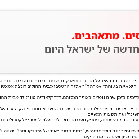
. עם הצטברות השלג על מדרכות ופארקים, ילדים רבים - וכמה מבוגרים - 
 והיא אינה בטוחה", אמרה ד"ר אוזגה יורטסבן מבית החולים דוזצ'ה אטא
ניזמים בזמן שהם נופלים באוויר המזוהם. ד"ר קלאודיה טוורנולד מבית ה
חד אם ילדים בולעים שלג רטוב מהכביש. ברגע שהוא נוחת על הקרקע, השלג 
עיכול ואת תנועות המעיים.
 מצומצם: אם הילד מתעקש, "כמות קטנה מאוד של שלג נקי וטרי" עשויה לה
נו מזון ואינו נקי מחיידקים.