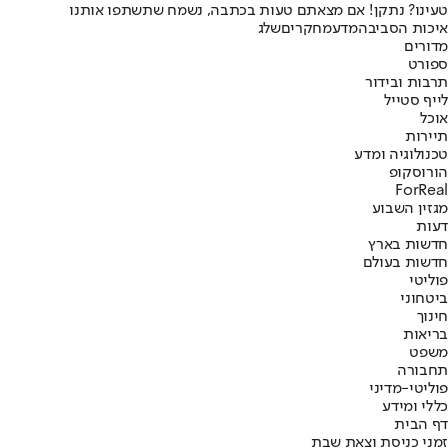
טעינו? נתקן! אם מצאתם טעות בכתבה, נשמח שתשתפו אותנו
איכות הסביבה
מדע
מחקרים
שלג
מדורים
ספורט
תרבות ובידור
לייף סטייל
אוכל
תיירות
טכנולוגיה ומדע
הורוסקופ
ForReal
מגזין השבוע
דעות
חדשות בארץ
חדשות בעולם
פוליטי
ביטחוני
חינוך
בריאות
משפט
תחבורה
פוליטי-מדיני
כללי ומידע
דף הבית
זמני כניסת וצאת שבת