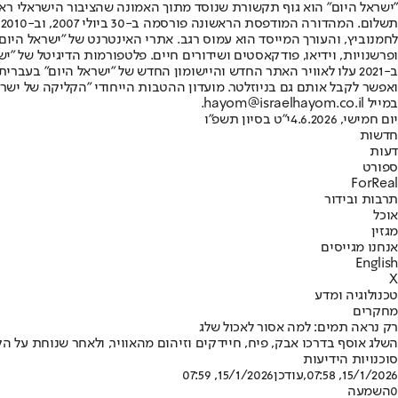
"ישראל היום" הוא גוף תקשורת שנוסד מתוך האמונה שהציבור הישראלי ראוי 
ת
ופרשנויות, וידיאו, פודקאסטים ושידורים חיים. פלטפורמות הדיגיטל של "ישרא
ב-2021 עלו לאוויר האתר החדש והיישומון החדש של "ישראל היום" בע
ואפשר לקבל אותם גם בניוזלטר. מועדון ההטבות הייחודי "הקליקה של ישרא
במייל hayom@israelhayom.co.il.
יום חמישי, 4.6.2026
י"ט בסיון תשפ"ו
חדשות
דעות
ספורט
ForReal
תרבות ובידור
אוכל
מגזין
אנחנו מגייסים
English
X
טכנולוגיה ומדע
מחקרים
רק נראה תמים: למה אסור לאכול שלג
השלג אוסף בדרכו אבק, פיח, חיידקים וזיהום מהאוויר, ולאחר שנוחת על ה
סוכנויות הידיעות
15/1/2026, 07:58
,עודכן
15/1/2026, 07:59
0
השמעה