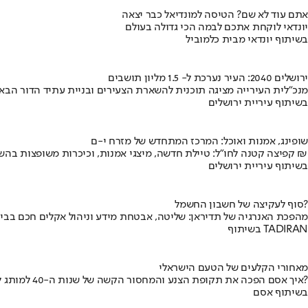
אתם עוד לא שם? הטיסה למונדיאל כבר יצאה
יונדאי לוקחת אתכם לבמה הכי גדולה בעולם
בשיתוף יונדאי מבית כלמוביל
ירושלים 2040: העיר נערכת ל- 1.5 מליון תושבים
מנכ"לית העירייה מציגה תוכנית להשארת הצעירים ובניית עתיד הדור הבא
בשיתוף עיריית ירושלים
שופינג, אמנות ואוכל: המרכז המתחדש של מזרח י-ם
קפיצה קטנה לחו"ל: טיילת חדשה, מיצגי אמנות, וכיכרות משופצות בהשקעה של 100 מיליון ₪
בשיתוף עיריית ירושלים
סוף לעקיצה של חשבון החשמל?
מהפכת האנרגיה של תדיראן: שליטה, אבטחת מידע וניהול אקלים חכם בבי
בשיתוף TADIRAN
מאחורי הקלעים של הטעם הישראלי
איך אסם הפכה את תקופת הצנע והמחסור הקשה של שנות ה-40 למותג לאומי?
בשיתוף אסם