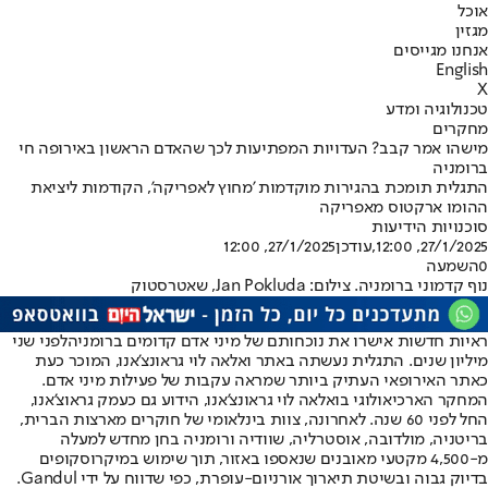
אוכל
מגזין
אנחנו מגייסים
English
X
טכנולוגיה ומדע
מחקרים
מישהו אמר קבב? העדויות המפתיעות לכך שהאדם הראשון באירופה חי
ברומניה
התגלית תומכת בהגירות מוקדמות 'מחוץ לאפריקה', הקודמות ליציאת
ההומו ארקטוס מאפריקה
סוכנויות הידיעות
27/1/2025, 12:00
,עודכן
27/1/2025, 12:00
0
השמעה
נוף קדמוני ברומניה. צילום: Jan Pokluda, שאטרסטוק
ראיות חדשות אישרו את נוכחותם של מיני אדם קדומים ב
רומניה
לפני שני
מיליון שנים. התגלית נעשתה באתר ואלאה לוי גראונצ'אנו, המוכר כעת
כאתר האירופאי העתיק ביותר שמראה עקבות של פעילות מיני אדם.
המחקר הארכיאולוגי בואלאה לוי גראונצ'אנו, הידוע גם כעמק גראוצ'אנו,
החל לפני 60 שנה. לאחרונה, צוות בינלאומי של חוקרים מארצות הברית,
בריטניה, מולדובה, אוסטרליה, שוודיה ורומניה בחן מחדש למעלה
מ-4,500 מקטעי מאובנים שנאספו באזור, תוך שימוש במיקרוסקופים
בדיוק גבוה ובשיטת תיארוך אורניום-עופרת, כפי שדווח על ידי Gandul.