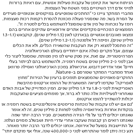
הניתוח אישר את קיומן של עקבות פעילות אנושית, עם ראיות ברורות
למיני אדם דרך השינויים בפני השטח של העצמות.
מחברי המחקר ציינו כי "החתכים שמופיעים במיקומים אנטומיים מעידים
על הסרת בשר, מה שמסגיר פעולה מכוונת להסרת רקמות רכות מעצמות,
רומז על נוכחות של מין אדם שמסוגל להשתמש בכלים למטרה זו".
הממצאים הנוכחיים מקדימים אתרים אירופאיים עתיקים אחרים בהם
נמצאו מאובנים אנושיים בבארנקו לאון (1.5 מיליון שנים), קוקבאש (1.3-1.1
מיליון שנים), וסימה דל אלפנטה (1.2-1.1 מיליון שנים).
"זה מתסכל למצוא רק את העקבות שהשאירו הכלים, ולא את הכלים
עצמם, אבל מקרים כאלה אינם ייחודיים בעולם הארכיאולוגיה
הפרהיסטורית. עם זאת, אין ספק שיש לנו מין מפותח, שמסוגל ליצור כלי
אבן לפני כ-2 מיליון שנים בשטח רומניה, ולהשתמש בהם לביתור בעלי
חיים" אמר אדריאן דובוש, ארכיאולוג במכון הארכיאולוגי ואסילה פרוואן
ואחד ממחברי המחקר שפורסם ב-Nature.
החוקרים מאמינים שהממצאים תומכים ברעיון של הגירות "מחוץ
לאפריקה" שקדמו ליציאה המשוערת של ההומו ארקטוס מהיבשת
האפריקאית לפני כ-1.8 עד 1.9 מיליון שנים. המין המדוייק של אבות האדם
שאחראי לפעילויות אלה נותר לא ברור, אך מומחים מציעים שהעקבות
יכולות להשתייך להומו ארקטוס.
"גם אם יש לנו עקבות של נוכחות פרימטים אינטליגנטיים בשטח רומניה או
בנקודות אחרות באירואסיה מלפני לפחות 2 מיליון שנים, זה לא אומר
שאנחנו יכולים לדבר על גלי הגירה מתמשכים. סביר הרבה יותר שמה
שאנחנו רואים הן קבוצות שעקבו אחרי עדרי חיות ושבשלב מסוים נעלמו.
על התיישבות בפועל של אירופה, אנחנו יכולים לדבר הרבה יותר מאוחר.
רגע כזה ניתן לומר שהתרחש לפני כ-400,000 שנה, אולי אף מוקדם יותר"