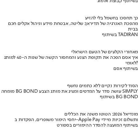
בשיתוף קבוצת אלמוג
כך תחסכו בחשמל בלי להזיע
מהפכת האנרגיה של תדיראן: שליטה, אבטחת מידע וניהול אקלים חכם
בבית
בשיתוף TADIRAN
מאחורי הקלעים של הטעם הישראלי
איך אסם הפכה את תקופת הצנע והמחסור הקשה של שנות ה-40 למותג
לאומי?
בשיתוף אסם
הסוד לקירות נקיים ללא כתמים נחשף
מומחה BG BOND עושה סדר על המדפים ומציג את מותג הצבע SIMPLY
בשיתוף BG BOND
מונדיאל 2026: הטוטו משנה את הכללים
יחסי הימור משופרים, הפקדות ב-Apple Pay ותשלום זכיות מיידי
בשיתוף המועצה להסדר ההימורים בספורט