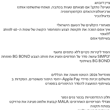
ציין דובוש.
טעינו? נתקן! אם מצאתם טעות בכתבה, נשמח שתשתפו אותנו
ארכיאולוגיה
האדם הקדמון
רומניה
כדאי
להכיר
מאחורי הקלעים של הטעם הישראלי
איך אסם הפכה את תקופת הצנע והמחסור הקשה של שנות ה-40 למותג
לאומי?
בשיתוף אסם
הסוד לקירות נקיים ללא כתמים נחשף
מומחה BG BOND עושה סדר על המדפים ומציג את מותג הצבע SIMPLY
בשיתוף BG BOND
מונדיאל 2026: הטוטו משנה את הכללים
יחסי הימור משופרים, הפקדות ב-Apple Pay ותשלום זכיות מיידי
בשיתוף המועצה להסדר ההימורים בספורט
חלון ההזדמנויות בכפר גנים נסגר
קבוצת אלמוג מציגה את פרויקט MALA: מגדלי הפרימיום האחרונים
בפתח תקווה