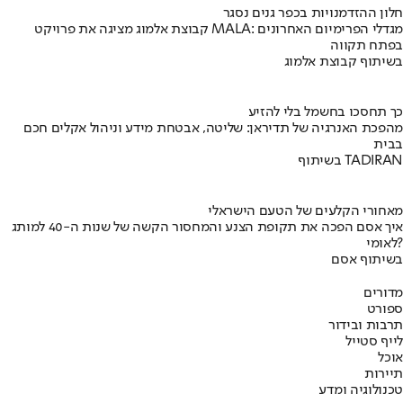
חלון ההזדמנויות בכפר גנים נסגר
קבוצת אלמוג מציגה את פרויקט MALA: מגדלי הפרימיום האחרונים
בפתח תקווה
בשיתוף קבוצת אלמוג
כך תחסכו בחשמל בלי להזיע
מהפכת האנרגיה של תדיראן: שליטה, אבטחת מידע וניהול אקלים חכם
בבית
בשיתוף TADIRAN
מאחורי הקלעים של הטעם הישראלי
איך אסם הפכה את תקופת הצנע והמחסור הקשה של שנות ה-40 למותג
לאומי?
בשיתוף אסם
מדורים
ספורט
תרבות ובידור
לייף סטייל
אוכל
תיירות
טכנולוגיה ומדע