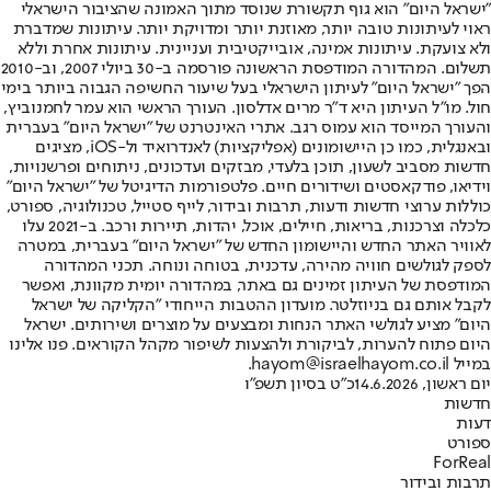
"ישראל היום" הוא גוף תקשורת שנוסד מתוך האמונה שהציבור הישראלי
ראוי לעיתונות טובה יותר, מאוזנת יותר ומדויקת יותר. עיתונות שמדברת
ולא צועקת. עיתונות אמינה, אובייקטיבית ועניינית. עיתונות אחרת וללא
תשלום. המהדורה המודפסת הראשונה פורסמה ב-30 ביולי 2007, וב-2010
הפך "ישראל היום" לעיתון הישראלי בעל שיעור החשיפה הגבוה ביותר בימי
חול. מו"ל העיתון היא ד"ר מרים אדלסון. העורך הראשי הוא עמר לחמנוביץ,
והעורך המייסד הוא עמוס רגב. אתרי האינטרנט של "ישראל היום" בעברית
ובאנגלית, כמו כן היישומונים (אפליקציות) לאנדרואיד ול-iOS, מציגים
חדשות מסביב לשעון, תוכן בלעדי, מבזקים ועדכונים, ניתוחים ופרשנויות,
וידיאו, פודקאסטים ושידורים חיים. פלטפורמות הדיגיטל של "ישראל היום"
כוללות ערוצי חדשות ודעות, תרבות ובידור, לייף סטייל, טכנולוגיה, ספורט,
כלכלה וצרכנות, בריאות, חיילים, אוכל, יהדות, תיירות ורכב. ב-2021 עלו
לאוויר האתר החדש והיישומון החדש של "ישראל היום" בעברית, במטרה
לספק לגולשים חוויה מהירה, עדכנית, בטוחה ונוחה. תכני המהדורה
המודפסת של העיתון זמינים גם באתר, במהדורה יומית מקוונת, ואפשר
לקבל אותם גם בניוזלטר. מועדון ההטבות הייחודי "הקליקה של ישראל
היום" מציע לגולשי האתר הנחות ומבצעים על מוצרים ושירותים. ישראל
היום פתוח להערות, לביקורת ולהצעות לשיפור מקהל הקוראים. פנו אלינו
במייל hayom@israelhayom.co.il.
יום ראשון, 14.6.2026
כ"ט בסיון תשפ"ו
חדשות
דעות
ספורט
ForReal
תרבות ובידור