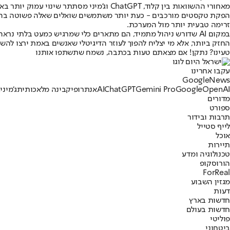
מאחורי ההשוואות בין קלוד, ChatGPT וג'מי
זרימה טבעית יותר מול המערכת.
החזק ביותר, אלא מי יצליח להפוך לעוזר הדיגיטלי שאנשים באמת ירצו להשת
טעינו? נתקן! אם מצאתם טעות בכתבה, נשמח שתשתפו אותנו
עקבו אחרינו
G
o
o
g
l
e
News
OpenAI
Google
Gemini Pro
ChatGPT
AI
אנתרופיק
בינה מלאכותית
ג'מיני
ג
מדורים
ספורט
תרבות ובידור
לייף סטייל
אוכל
תיירות
טכנולוגיה ומדע
הורוסקופ
ForReal
מגזין השבוע
דעות
חדשות בארץ
חדשות בעולם
פוליטי
ביטחוני