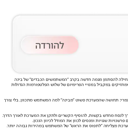
חילה להסתמן מגמה חדשה בקרב "המשתמשים הכבדים" של בינה
אווה, ויותר חיפוש אחר כלי שבאמת מקל על היומיום. לפי דיווח שפורסם ב-Android Authority, משתמשים שמחזיקים במקביל במנויי הפרימיום של שלוש הפלטפורמות הגדולות
 אחר לגמרי: תחושה שהמערכת פשוט "מבינה" למה המשתמש מתכוון, בלי צורך
אינה איכות התשובות - אלא העייפות שנוצרת מהצורך לנסח מחדש בקשות, להוסיף הקשרים ולתקן את המערכת לאורך הדרך.
ויות שגויות ומנסים לכוון את המודל לכיוון הנכון.
ערכת מצליחה "לתפוס את הראש" של המשתמש במהירות גבוהה יותר.