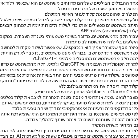
אחד ההבדלים הבולטים שעליהם מדווחים משתמשים הוא שכאשר קלוד אינו 
בפועל הוא חוסך שעות של תיקונים ותסכול.
הפיצ'רים שהופכים את קלוד לעוזר האישי המושלם
היתר, משתמשים מפעילים אותו כדי לשלוח תזכורות יומיות, למחוק קבצים 
קלוד (אילוסטרציה),צילום: AFP
הקלעים בלי לדרוש תשומת לב מתמדת.
פיצ'ר נוסף שמעורר עניין הוא Dispatch,
כשהמשתמש חוזר למחשב. עבור לא מעט משתמשים, זו כבר לא רק חוויית 
למה חלק מהמשתמשים מתוסכלים מג'מיני ו-ChatGPT?
למרות הפופולריות העצומה של ChatGPT
שטוענים שקלוד עדיין מרגיש טבעי וזורם יותר בשיחות ארוכות או במשימו
אחד הדברים שחוזרים שוב ושוב הוא התחושה שקלוד דורש פחות "תחזוקה" מ
קלוד קוד. ריסקה את המתחרים,צילום: ללא
Claude Code ו-Artifacts: הכיוון החדש של אנתרופיק
כלי פרודוקטיביות ורעיונות אינטראקטיביים דרך שיחה טבעית בלבד.
לפי משתמשים שהתנסו בו, אחד היתרונות המרכזיים הוא שהמערכת אינה ד
לפחות "מכונה שנותנת תשובות" ויותר שותף לתהליך עבודה.
גם המחיר משחק תפקיד
יחסית, אך עבור משתמשים כבדים שמבלים שעות מול מערכות AI, גם הבדל קטן במחיר הופך משמעותי יותר כאשר התחושה היא שהמוצר חוסך זמן ומאמץ באופן קבוע.