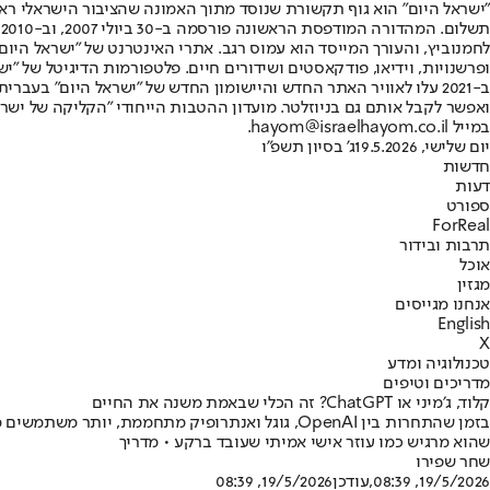
"ישראל היום" הוא גוף תקשורת שנוסד מתוך האמונה שהציבור הישראלי ראוי 
ת
ופרשנויות, וידיאו, פודקאסטים ושידורים חיים. פלטפורמות הדיגיטל של "ישרא
ב-2021 עלו לאוויר האתר החדש והיישומון החדש של "ישראל היום" בע
ואפשר לקבל אותם גם בניוזלטר. מועדון ההטבות הייחודי "הקליקה של ישרא
במייל hayom@israelhayom.co.il.
יום שלישי, 19.5.2026
ג' בסיון תשפ"ו
חדשות
דעות
ספורט
ForReal
תרבות ובידור
אוכל
מגזין
אנחנו מגייסים
English
X
טכנולוגיה ומדע
מדריכים וטיפים
קלוד, ג׳מיני או ChatGPT? זה הכלי שבאמת משנה את החיים
בזמן שהתחרות בין OpenAI, גוגל ואנתרופיק מתחממ
שהוא מרגיש כמו עוזר אישי אמיתי שעובד ברקע • מדריך
שחר שפירו
19/5/2026, 08:39
,עודכן
19/5/2026, 08:39