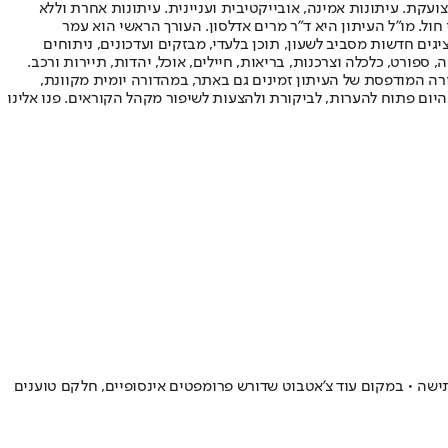
ועקת. עיתונות אמינה, אובייקטיבית ועניינית. עיתונות אחרת וללא
עור החשיפה הגבוה ביותר בימי חול. מו"ל העיתון היא ד"ר מרים אדלסון. העורך הראשי הוא עמר
 והעורך המייסד הוא עמוס רגב. אתרי האינטרנט של "ישראל היום" בעברית ובאנגלית, כמו כן היישומונים (אפליקציות) לאנדרואיד ול-iOS, מציגים חדשות מסביב לשעון, תוכן בלעדי, מבזקים ועדכונים, ניתוחים
, ספורט, כלכלה וצרכנות, בריאות, חיילים, אוכל, יהדות, תיירות ורכב.
דורה המודפסת של העיתון זמינים גם באתר, במהדורה יומית מקוונת,
היום פתוח להערות, לביקורת ולהצעות לשיפור מקהל הקוראים. פנו אלינו
 ופחות מתישה • במקום עוד צ'אטבוט שדורש פרומפטים אינסופיים, חלקם טוענים