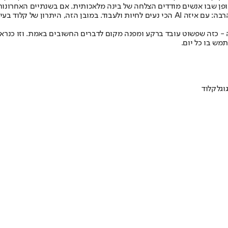
ני מסתתר שינוי עמוק יותר באופן שבו אנשים מודדים הצלחה של בינה מלאכותית. אם בשנת
הפקת טקסטים מורכבים - כעת יותר משתמשים שואלים שאלה פשוטה בהרבה: עם איזה AI הכי נעים 
מש בו כל יום.
וגל
קלוד