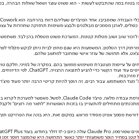
בטוח במה שהתבקש לעשות - הוא פשוט עוצר ושואל שאלות הבהרה, במקום 
ח
כפולים, לארגן מסמכים מבולגנים ולבצע משימות תחזוקה שחוזרות על עצמ
 שמאפשר לשלוח פקודות למחשב מרחוק דרך הטלפון. המשמעות היא שגם מחוץ לבית ניתן לב
צ'אט, אלא תחושה של עוזר אישי שמחובר למחשב שלהם.
 וג'מיני, חלק מהמשתמשים מדווחים על עייפות מצטברת משימוש ממושך בהם. במקרה של 
גם אחרי הסברים חוזרים. משתמשים מספר
ת מורכבות.
צד המשתמש. עבור רבים, זה הופך להיות קריטי הרבה יותר מעוד פיצ׳ר נ
מעבר לצ'אט עצמו, אנתרופיק מנסה בשנה האחרונה למצב את קלוד כפלט
ורשת מסמך אפיון מסודר מראש. במקום זאת, היא בונה את הפרויקט תוך 