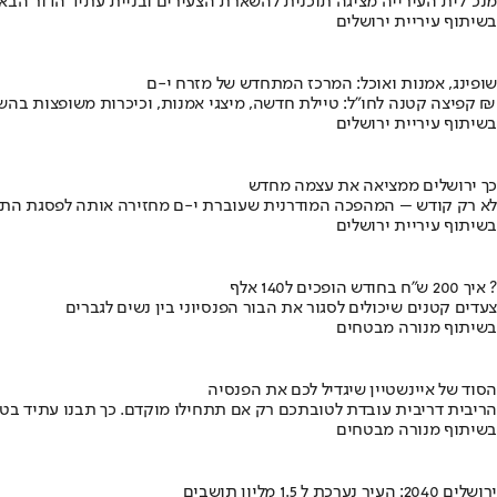
מנכ"לית העירייה מציגה תוכנית להשארת הצעירים ובניית עתיד הדור הבא
בשיתוף עיריית ירושלים
שופינג, אמנות ואוכל: המרכז המתחדש של מזרח י-ם
קפיצה קטנה לחו"ל: טיילת חדשה, מיצגי אמנות, וכיכרות משופצות בהשקעה של 100 מיליון ₪
בשיתוף עיריית ירושלים
כך ירושלים ממציאה את עצמה מחדש
לא רק קודש – המהפכה המודרנית שעוברת י-ם מחזירה אותה לפסגת התי
בשיתוף עיריית ירושלים
איך 200 ש"ח בחודש הופכים ל140 אלף ?
צעדים קטנים שיכולים לסגור את הבור הפנסיוני בין נשים לגברים
בשיתוף מנורה מבטחים
הסוד של איינשטיין שיגדיל לכם את הפנסיה
הריבית דריבית עובדת לטובתכם רק אם תתחילו מוקדם. כך תבנו עתיד בט
בשיתוף מנורה מבטחים
ירושלים 2040: העיר נערכת ל 1.5 מליון תושבים