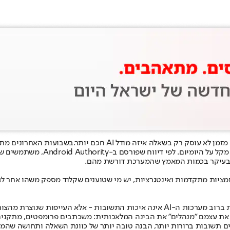
בשבועות האחרונים מת
מלאכותית: פחות התלהבות מיכולות ר
ובעיקר בכמות המאמץ שהמערכת דורשת מהם.
תמונות, אוטומציות מתקדמות ואינטגרציות, יש מי שטוענים שקלוד מספק משהו
אחת הטענות המרכזיות שחוזרות בקרב משתמשים היא שהבעיה האמיתית ברוב מערכות ה-AI 
 עצמם "מנהלים" את הבינה המלאכותית: משכתבים פרומפטים, מתקנים פרשנ
 תשובות ברורות יותר, הבנה טובה יותר של כוונת השאלה ותחושה שהמ