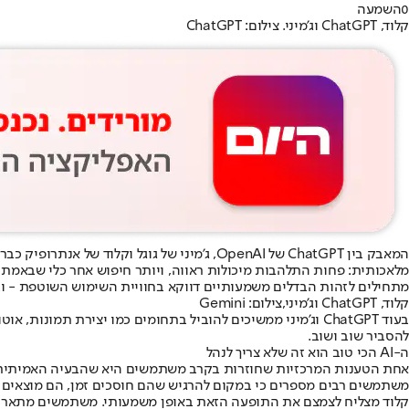
0
השמעה
קלוד, ChatGPT וג'מיני. צילום: ChatGPT
המאבק בין ChatGPT של OpenAI, ג'מיני של גוגל וקלוד של אנתרופיק כבר מזמן לא עוסק רק בשאלה איזה מודל AI חכם יותר.
מתחילים לזהות הבדלים משמעותיים דווקא בחוויית השימוש השוטפת - 
קלוד, ChatGPT וג'מיני,צילום: Gemini
בעוד ChatGPT וג'מיני ממשיכים להוביל בתחומים כמו יצירת 
להסביר שוב ושוב.
ה-AI הכי טוב הוא זה שלא צריך לנהל
משתמשים רבים מספרים כי במקום להרגיש שהם חוסכים זמן, הם מוצאים את
קלוד מצליח לצמצם את התופעה הזאת באופן משמעותי. משתמשים מתארים