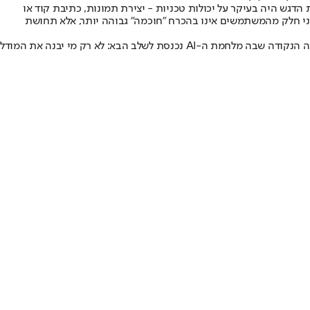
יים האחרונות הדגש היה בעיקר על יכולות טכניות - יצירת תמונות, כתיבת קוד או
לחיות ולעבוד. במובן הזה, היתרון של קלוד בעיני חלק מהמשתמשים אינו בהכרח "חוכמה" גבוהה יותר, אלא תחושת
במקום AI שדורש ניהול מתמיד, הם מתארים כלי שמרגיש כמעט בלתי נראה - כזה שפשוט עובד ברקע ומפנה מקום לדברים החשובים באמת. וזו כנראה הנקודה שבה מלחמת ה-AI נכנסת לשלב הבא: לא רק מי יבנה את המודל