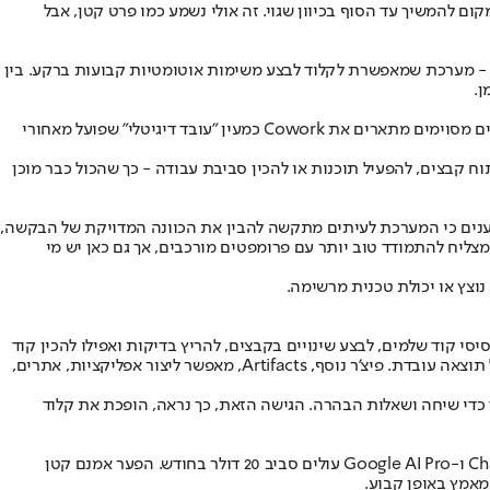
להמשיך עד הסוף בכיוון שגוי. זה אולי נשמע כמו פרט קטן, אבל
לק משמעותי מהעניין סביב קלוד קשור לא רק למודל השיחה עצמו, אלא לכלי העבודה שמסביבו. אחד הפיצ'רים שעליהם דווח בהרחבה הוא Cowork - מערכת שמאפשרת לקלוד לבצע משימות אוטומטיות קבועות ברקע. בין
ן.
עבור חלק מהמשתמשים, מדובר בשינוי משמעותי בשגרת העבודה. במקום לזכור שוב ושוב מטלות קטנות, המערכת פשוט מטפלת בהן לבד. משתמשים מסוימים מתארים את Cowork כמעין "עובד דיגיטלי" שפועל מאחורי
קש מקלוד לפתוח קבצים, להפעיל תוכנות או להכין סביבת עבודה - כך שהכול כבר מוכן
ג'מיני, חלקם טוענים כי המערכת לעיתים מתקשה להבין את הכוונה המדויקת של הבקשה,
ים שהם מוצאים את עצמם מוסיפים עוד ועוד הקשר כדי להגיע לתוצאה הרצויה. ChatGPT, לפי הדיווחים, מצליח להתמודד טוב יותר עם פרומפטים מורכבים, אך גם כאן יש מי
וצץ או יכולת טכנית מרשימה.
פורמת עבודה מלאה. פיצ'ר Claude Code, למשל, מאפשר למערכת לקרוא בסיסי קוד שלמים, לבצע שינויים בקבצים, להריץ בדיקות ואפילו להכין קוד
מוכן להגשה. למרות שהכלי מיועד בעיקר למפתחים, גם משתמשים שאינם מתכנתים מתחילים להתעניין בו בזכות האפשרות “לתאר מה רוצים” ולקבל תוצאה עובדת. פיצ'ר נוסף, Artifacts, מאפשר ליצור אפליקציות, אתרים,
כדי שיחה ושאלות הבהרה. הגישה הזאת, כך נראה, הופכת את קלוד
לצד חוויית השימוש, יש גם פערי מחיר מסוימים בין הפלטפורמות. לפי הנתונים שפורסמו, Claude Pro עולה כיום כ-17 דולר בחודש, בעוד ChatGPT Plus ו-Google AI Pro עולים סביב 20 דולר בחודש. הפער אמנם קטן