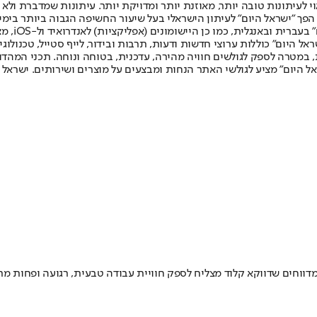
לעיתונות טובה יותר, מאוזנת יותר ומדויקת יותר. עיתונות שמדברת ולא צ
שלום. המהדורה המודפסת הראשונה פורסמה ב-30 ביולי 2007, וב-2010 הפך "ישראל היום" לעיתון הישראלי בעל שי
לחמנוביץ,
ל היום" כוללות ערוצי חדשות ודעות, תרבות ובידור, לייף סטייל, טכנולוגיה
ברית, במטרה לספק לגולשים חוויה מהירה, עדכנית, בטוחה ונוחה. תכני המה
ל היום" מציע לגולשי האתר הנחות ומבצעים על מוצרים ושירותים. ישראל 
ת, יותר משתמשים מדווחים שדווקא קלוד מצליח לספק חוויית עבודה טבעית, רגועה