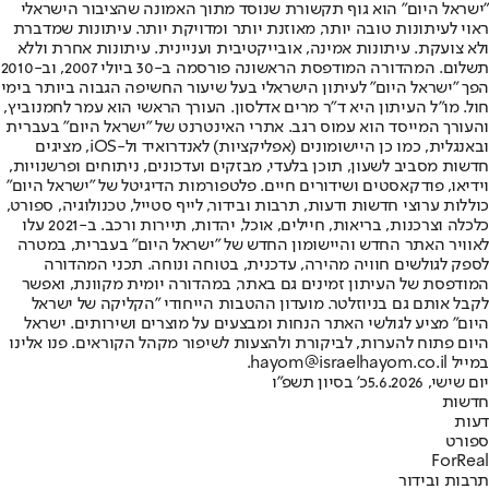
"ישראל היום" הוא גוף תקשורת שנוסד מתוך האמונה שהציבור הישראלי
ראוי לעיתונות טובה יותר, מאוזנת יותר ומדויקת יותר. עיתונות שמדברת
ולא צועקת. עיתונות אמינה, אובייקטיבית ועניינית. עיתונות אחרת וללא
תשלום. המהדורה המודפסת הראשונה פורסמה ב-30 ביולי 2007, וב-2010
הפך "ישראל היום" לעיתון הישראלי בעל שיעור החשיפה הגבוה ביותר בימי
חול. מו"ל העיתון היא ד"ר מרים אדלסון. העורך הראשי הוא עמר לחמנוביץ,
והעורך המייסד הוא עמוס רגב. אתרי האינטרנט של "ישראל היום" בעברית
ובאנגלית, כמו כן היישומונים (אפליקציות) לאנדרואיד ול-iOS, מציגים
חדשות מסביב לשעון, תוכן בלעדי, מבזקים ועדכונים, ניתוחים ופרשנויות,
וידיאו, פודקאסטים ושידורים חיים. פלטפורמות הדיגיטל של "ישראל היום"
כוללות ערוצי חדשות ודעות, תרבות ובידור, לייף סטייל, טכנולוגיה, ספורט,
כלכלה וצרכנות, בריאות, חיילים, אוכל, יהדות, תיירות ורכב. ב-2021 עלו
לאוויר האתר החדש והיישומון החדש של "ישראל היום" בעברית, במטרה
לספק לגולשים חוויה מהירה, עדכנית, בטוחה ונוחה. תכני המהדורה
המודפסת של העיתון זמינים גם באתר, במהדורה יומית מקוונת, ואפשר
לקבל אותם גם בניוזלטר. מועדון ההטבות הייחודי "הקליקה של ישראל
היום" מציע לגולשי האתר הנחות ומבצעים על מוצרים ושירותים. ישראל
היום פתוח להערות, לביקורת ולהצעות לשיפור מקהל הקוראים. פנו אלינו
במייל hayom@israelhayom.co.il.
יום שישי, 5.6.2026
כ' בסיון תשפ"ו
חדשות
דעות
ספורט
ForReal
תרבות ובידור