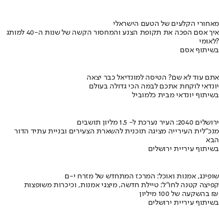
מאחורי הקלעים של הטעם הישראלי
איך אסם הפכה את תקופת הצנע והמחסור הקשה של שנות ה-40 למותג
לאומי?
בשיתוף אסם
אתם עוד לא שם? הטיסה למונדיאל כבר יצאה
יונדאי לוקחת אתכם לבמה הכי גדולה בעולם
בשיתוף יונדאי מבית כלמוביל
ירושלים 2040: העיר נערכת ל- 1.5 מליון תושבים
מנכ"לית העירייה מציגה תוכנית להשארת הצעירים ובניית עתיד הדור
הבא
בשיתוף עיריית ירושלים
שופינג, אמנות ואוכל: המרכז המתחדש של מזרח י-ם
קפיצה קטנה לחו"ל: טיילת חדשה, מיצגי אמנות, וכיכרות משופצות
בהשקעה של 100 מיליון ₪
בשיתוף עיריית ירושלים