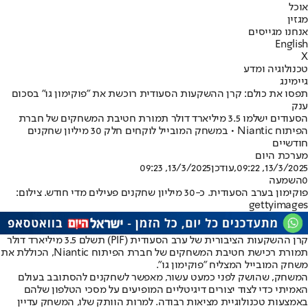
אוכל
מגזין
אנחנו מגייסים
English
X
טכנולוגיה ומדע
גיימינג
תפסו את כולם: קרן ההשקעות הסעודית רוכשת את "פוקימון גו" בסכום
ענק
הסעודים ישלמו 3.5 מיליארד דולר תמורת חטיבת המשחקים של חברת
הפיתוח Niantic • במשחק המובייל לוקחים חלק 30 מיליון שחקנים
חודשיים
מערכת היום
13/3/2025, 09:22
,עודכן
13/3/2025, 09:23
0
השמעה
פוקימון בערב הסעודית. כ-30 מיליון שחקנים פעילים מדי חודש. צילום:
gettyimages
קרן ההשקעות הציבורית של ערב הסעודית (PIF) תשלם 3.5 מיליארד דולר
תמורת רכישת חטיבת המשחקים של חברת הפיתוח Niantic, הכוללת את
משחק המובייל המצליח "פוקימון גו".
המשחק, שהושק לפני כמעט עשור, מאפשר לשחקנים להסתובב בעולם
האמיתי כדי לצוד יצורים דיגיטליים המופיעים על מסכי הטלפון שלהם
באמצעות טכנולוגיית מציאות רבודה. למרות הוותק שלו, המשחק עדיין