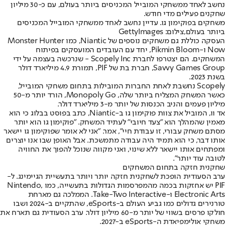
נחשב לאחד ממשחקי המובייל המכניסים ביותר בעולם, עם כ-30 מיליון
שחקנים פעילים מדי חודש.
משחקים בפוקימון גו. עדיין נחשב לאחד ממשחקי המובייל המכניסים
ביותר בעולם,צילום: GettyImages
העסקה כוללת גם משחקים נוספים של Niantic, כמו Monster Hunter
Now ו-Pikmin Bloom, יחד עם העובדים המועסקים בפיתוח
המשחקים. הם יצטרפו לחברת Scopely Inc - שנרכשה בעצמה על ידי
Savvy Games Group, חברת בת של PIF, תמורת 4.9 מיליארד דולר
בשנת 2023.
Scopely נחשבת לאחת החברות המובילות בתחום משחקי המובייל,
כאשר המשחק המצליח ביותר שלה, Monopoly Go, הורד יותר מ-50
מיליון פעמים והניב הכנסות של יותר מ-3 מיליארד דולר.
אד וו, המוביל את צוות פוקימון גו ב-Niantic, כתב בפוסט בבלוג כי הוא
מאמין שהמהלך הוא "צעד חיובי" לעתיד המשחק. "פוקימון גו הוא יותר
מסתם משחק עבורי, זו עבודת חיי", אמר. "אני לא אומר שפוקימון גו יישאר
אותו דבר, כי הוא תמיד היה עבודה מתמשכת. אבל האופן שבו אנו יוצרים
ומפתחים אותו יישאר ללא שינוי, ואני מקווה שנוכל להפוך את החוויה
לטובה עוד יותר".
שחקנית חזקה בתחום המשחקים
ערב הסעודית הופכת לשחקנית חזקה יותר ויותר בתעשיית הגיימינג. ל-
PIF יש אחזקות בכמה מהמפרסמות הגדולות בתעשייה, כמו Nintendo,
Electronic Arts ו-Take-Two Interactive. הממלכה גם מארחת
טורנירים גדולים כמו גביע העולם ב-eSports, שהתקיים ב-2024 ושבו
חולקו פרסים בשווי של יותר מ-60 מיליון דולר. ערב הסעודית גם תארח את
משחקי אולימפיאדת ה-eSports ב-2027.