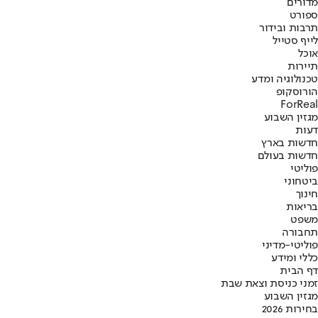
מדורים
ספורט
תרבות ובידור
לייף סטייל
אוכל
תיירות
טכנולוגיה ומדע
הורוסקופ
ForReal
מגזין השבוע
דעות
חדשות בארץ
חדשות בעולם
פוליטי
ביטחוני
חינוך
בריאות
משפט
תחבורה
פוליטי-מדיני
כללי ומידע
דף הבית
זמני כניסת וצאת שבת
מגזין השבוע
בחירות 2026