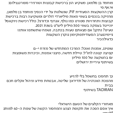
מוחמד בן סלמאן. משקיע הון ברכישת קבוצות וטורנירי ספורט,צילום:
אי.אף.פי
קרן ההשקעות הסעודית PIF, שנשלטת על ידי הנסיך מוחמד בן סלמאן,
מחזיקה בנכסים בשווי מאות מיליארדי דולרים ומשקיעה רבות ברכישת
קבוצות ותחרויות ספורט כמו גולף, אגרוף וכדורגל, כולל רכישת ניוקאסל
יונייטד בעסקה בשווי 300 מיליון ליש"ט בשנת 2021.
טעינו? נתקן! אם מצאתם טעות בכתבה, נשמח שתשתפו אותנו
גיימינג
ערב הסעודית
פוקימון גו
קרן השקעות
כדאי
להכיר
שופינג, אמנות ואוכל: המרכז המתחדש של מזרח י-ם
קפיצה קטנה לחו"ל: טיילת חדשה, מיצגי אמנות, וכיכרות משופצות
בהשקעה של 100 מיליון ₪
בשיתוף עיריית ירושלים
כך תחסכו בחשמל בלי להזיע
מהפכת האנרגיה של תדיראן: שליטה, אבטחת מידע וניהול אקלים חכם
בבית
בשיתוף TADIRAN
מאחורי הקלעים של הטעם הישראלי
איך אסם הפכה את תקופת הצנע והמחסור הקשה של שנות ה-40 למותג