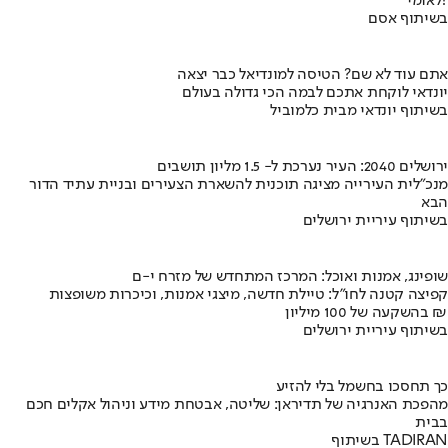
לאומי?
בשיתוף אסם
אתם עוד לא שם? הטיסה למונדיאל כבר יצאה
יונדאי לוקחת אתכם לבמה הכי גדולה בעולם
בשיתוף יונדאי מבית כלמוביל
ירושלים 2040: העיר נערכת ל- 1.5 מליון תושבים
מנכ"לית העירייה מציגה תוכנית להשארת הצעירים ובניית עתיד הדור
הבא
בשיתוף עיריית ירושלים
שופינג, אמנות ואוכל: המרכז המתחדש של מזרח י-ם
קפיצה קטנה לחו"ל: טיילת חדשה, מיצגי אמנות, וכיכרות משופצות
בהשקעה של 100 מיליון ₪
בשיתוף עיריית ירושלים
כך תחסכו בחשמל בלי להזיע
מהפכת האנרגיה של תדיראן: שליטה, אבטחת מידע וניהול אקלים חכם
בבית
בשיתוף TADIRAN